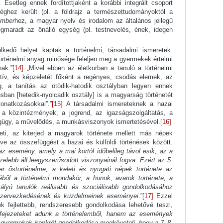
Esetleg ennek fordítottjaként a korábbi integrált csoport
ghez került (pl. a földrajz a természettudományoktól a
ember
hez, a magyar nyelv és irodalom az általános jellegű
maradt az önálló egység (pl. testnevelés, ének, idegen
kedő helyet kaptak a történelmi, társadalmi ismeretek.
örténelmi anyag minősége feleljen meg a gyermekek értelmi
nak.”
[14]
„Mivel ebben az életkorban a tanuló a történelmi
ív, és képzeletét főként a regényes, csodás elemek, az
 a tanítás az ötödik-hatodik osztályban legyen ennek
sban [hetedik-nyolcadik osztály] is a magyarság történetét
 vonatkozásokkal”.”
[15]
A társadalmi ismereteknek a hazai
i a közintézmények, a jogrend, az igazságszolgáltatás, a
égügy, a művelődés, a munkásviszonyok ismertetésével.
[16]
leti, az kiterjed a magyarok története mellett más népek
ve az összefüggést a hazai és külföldi történések között.
z esemény, amely a mai kortól időbelileg távol esik, az a
lebb áll leegyszerűsödött viszonyainál fogva. Ezért az 5.
r őstörténelme, a keleti és nyugati népek története az
éből a történelmi mondakör, a hunok, avarok története, a
tályú tanulók reálisabb és szociálisabb gondolkodásához
 szervezkedésének és küzdelmeinek eseményei
.”
[17]
Ezzel
fejlettebb, rendszeresebb gondolkodása lehetővé teszi,
 fejezeteket adunk a történelemből, hanem az események
gyermekek konkrét gondolkodása megköveteli, hogy a 7–8.