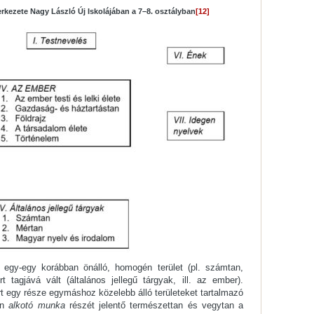
zerkezete Nagy László Új Iskolájában a 7–8. osztályban
[12]
 egy-egy korábban önálló, homogén terület (pl. számtan,
 tagjává vált (általános jellegű tárgyak, ill. az ember).
 egy része egymáshoz közelebb álló területeket tartalmazó
an
alkotó munka
részét jelentő természettan és vegytan a