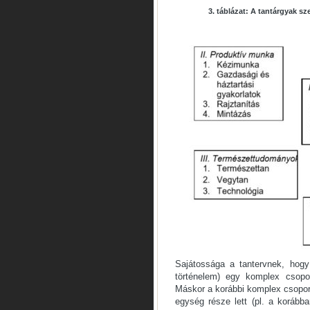
3. táblázat: A tantárgyak s
Sajátossága a tantervnek, hogy
történelem) egy komplex csoport
Máskor a korábbi komplex csoport
egység része lett (pl. a korább