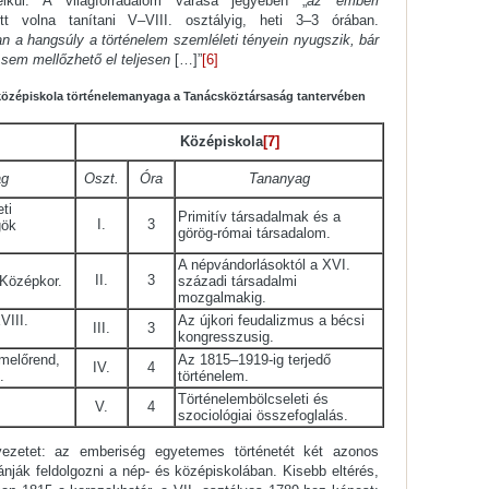
élkül. A világforradalom várása jegyében „
az emberi
ett volna tanítani V–VIII. osztályig, heti 3–3 órában.
n a hangsúly a történelem szemléleti tényein nyugszik, bár
 sem mellőzhető el teljesen
[…]”
[6]
és középiskola történelemanyaga a Tanácsköztársaság tantervében
Középiskola
[7]
ag
Oszt.
Óra
Tananyag
ti
Primitív társadalmak és a
I.
3
gök
görög-római társadalom.
A népvándorlásoktól a XVI.
II.
3
 Középkor.
századi társadalmi
mozgalmakig.
VIII.
Az újkori feudalizmus a bécsi
III.
3
kongresszusig.
rmelőrend,
Az 1815–1919-ig terjedő
IV.
4
.
történelem.
Történelembölcseleti és
V.
4
szociológiai összefoglalás.
ezetet: az emberiség egyetemes történetét két azonos
ánják feldolgozni a nép- és középiskolában. Kisebb eltérés,