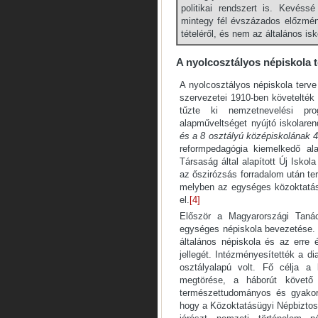
politikai rendszert is. Kevés
mintegy fél évszázados előzmény
tételéről, és nem az általános isk
A nyolcosztályos népiskola 
A nyolcosztályos népiskola terve 
szervezetei 1910-ben követelték 
tűzte ki nemzetnevelési pr
alapműveltséget nyújtó iskolare
és a 8 osztályú középiskolának 4
reformpedagógia kiemelkedő al
Társaság által alapított Új Iskol
az őszirózsás forradalom után te
melyben az egységes közoktatási
el.
[4]
Először a Magyarországi Tanác
egységes népiskola bevezetése. 
általános népiskola és az erre é
jellegét. Intézményesítették a dia
osztályalapú volt. Fő célja a
megtörése, a háborút követő 
természettudományos és gyakorla
hogy a Közoktatásügyi Népbiztoss