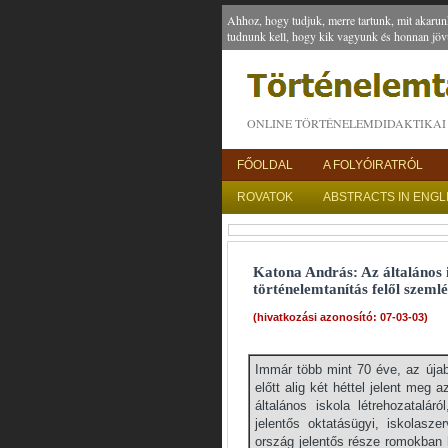
Ahhoz, hogy tudjuk, merre tartunk, mit akarun
tudnunk kell, hogy kik vagyunk és honnan jöv
ONLINE TÖRTÉNELEMDIDAKTIKAI 
FŐOLDAL
A FOLYÓIRATRÓL
ROVATOK
ABSTRACTS IN ENGL
Katona András: Az általános 
történelemtanítás felől szemlé
(hivatkozási azonosító: 07-03-03)
Immár több mint 70 éve, az úja
előtt alig két héttel jelent meg
általános iskola létrehozatalár
jelentős oktatásügyi, iskolasze
ország jelentős része romokban