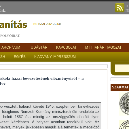
k,
F
ünk.
F
FOLYÓIRAT.
ARCHÍVUM
TUDÁSTÁR
KAPCSOLAT
MTT TANÁRI TAGOZAT
ISH
EGYÉB
KIADVÁNY IMPRESSZUM
iskola hazai bevezetésének előzményeiről – a
lve
SZAKMAI
bb vesztett háborút követő 1945. szeptemberi tanévkezdés
 az Ideiglenes Nemzeti Kormány miniszterelnöki rendelete az
ól, holott 1867 óta mindig az országgyűlés döntött ilyen
rvezeti kérdésben. A helyzet azonban rendkívüli volt. Az
 hevert, melyek jelképesen maguk alá temették a megelőző