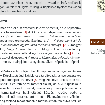
sé ismert azonban, hogy ennek a váratlan intézkedésnek
ei voltak már. Igaz, mindig a népiskola nyolcosztályossá
ola létrehozataláról volt szó.
terve
már az előző századforduló előtt felmerült, és a néptanítók
is a bevezetését.
[1]
A XX. század elején még
Imre Sándor
ogramjának részeként a nyolc évfolyamú, egységes
ndszer megteremtését. Szerinte a „[…]
4 éves elemi iskola
CREATIV
 alsó osztálya együtt volna mindenki iskolája
.”
[2]
A magyar
akja,
Nagy László
először a Magyar Gyermektanulmányi
A közr
a tantervét készítette el nyolcosztályos népiskolára,
[3]
majd
felhaszná
rvezetet dolgozott ki
A magyar közoktatás reformja
címmel,
 rendszer alapjaként a nyolcosztályos népiskolát képzelte
sköztársaság idején került napirendre a nyolcosztályos
A Közoktatásügyi Népbiztosság elfogadta a nyolcosztályos
pülő középiskola tervét,
[5]
megszüntetve annak elitiskola
lektikus és történelmi materializmust, de a kultúrpolitika is
 korábbi uralkodó osztály műveltségi monopóliumának a
humanisztikus beállítottságú képzés helyébe pedig a
ti jellegű foglalkoztatás került. Bizonyára nem véletlen,
ág tantervi tervezetében a történelemtanítás súlya nőtt, de