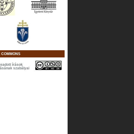
E COMMONS
eadott írások
lásának szabályai