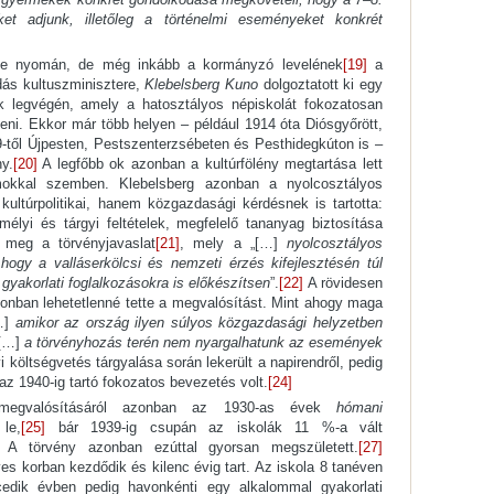
ket adjunk, illetőleg a történelmi eseményeket konkrét
ése nyomán, de még inkább a kormányzó levelének
[19]
a
dás kultuszminisztere,
Klebelsberg Kuno
dolgoztatott ki egy
 legvégén, amely a hatosztályos népiskolát fokozatosan
teni. Ekkor már több helyen – például 1914 óta Diósgyőrött,
-től Újpesten, Pestszenterzsébeten és Pesthidegkúton is –
y.
[20]
A legfőbb ok azonban a kultúrfölény megtartása lett
okkal szemben. Klebelsberg azonban a nyolcosztályos
ultúrpolitikai, hanem közgazdasági kérdésnek is tartotta:
mélyi és tárgyi feltételek, megfelelő tananyag biztosítása
 meg a törvényjavaslat
[21]
, mely a „[…]
nyolcosztályos
 hogy a valláserkölcsi és nemzeti érzés kifejlesztésén túl
gyakorlati foglalkozásokra is előkészítsen
”.
[22]
A rövidesen
onban lehetetlenné tette a megvalósítást. Mint ahogy maga
[…]
amikor az ország ilyen súlyos közgazdasági helyzetben
[…]
a törvényhozás terén nem nyargalhatunk az események
költségvetés tárgyalása során lekerült a napirendről, pedig
az 1940-ig tartó fokozatos bevezetés volt.
[24]
 megvalósításáról azonban az 1930-as évek
hómani
le,
[25]
bár 1939-ig csupán az iskolák 11 %-a vált
A törvény azonban ezúttal gyorsan megszületett.
[27]
es korban kezdődik és kilenc évig tart. Az iskola 8 tanéven
cedik évben pedig havonkénti egy alkalommal gyakorlati