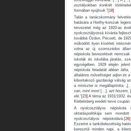
osztályokban konkrét története
formában nyújtsuk
.”
[18]
Talán a tanácskormány felvet
hatására a Horthy-korszak legen
tervezetet még az 1920-as évek
nyolcosztályossá kívánta fejlesz
továbbá Ózdon, Pécsett, de 1929
működött ilyen kísérleti intézmén
volna az új szomszédos állam
népiskola bevezetését nemcsak k
iskolák és iskolába járatás, sze
egységében. 1929 elején jelent
népiskola feladatát abban látta,
általános műveltséget adjon és a 
kibontakozó gazdasági válság az
a miniszter is megállapította: „
van, mint most
[…]
, azt hiszem,
elé
.”
[23]
A téma az 1931/1932. évi 
Klebelsberg eredeti terve csupán 
A nyolcosztályos népiskola
oktatáspolitikája
sem mondott 
nyolcosztályos népiskolává.
[26]
Eszerint a tankötelezettség hatév
keresztül minden napi, a kilen