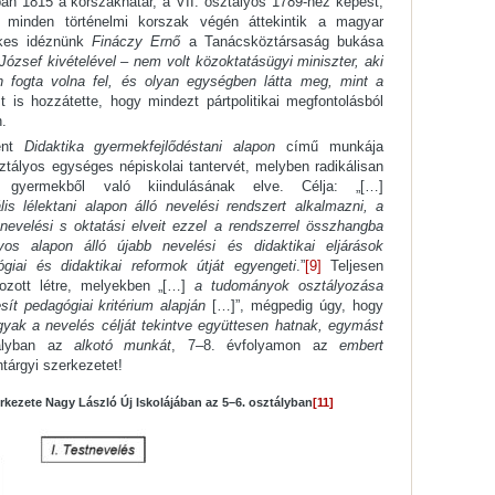
ban 1815 a korszakhatár, a VII. osztályos 1789-hez képest;
 minden történelmi korszak végén áttekintik a magyar
ekes idéznünk
Fináczy Ernő
a Tanácsköztársaság bukása
József kivételével
– nem volt közoktatásügyi miniszter, aki
 fogta volna fel, és olyan egységben látta meg, mint a
is hozzátette, hogy mindezt pártpolitikai megfontolásból
n.
ent
Didaktika gyermekfejlődéstani alapon
című munkája
ztályos egységes népiskolai tantervét, melyben radikálisan
gyermekből való kiindulásának elve. Célja: „[…]
lis lélektani alapon álló nevelési rendszert alkalmazni, a
k nevelési s oktatási elveit ezzel a rendszerrel összhangba
os alapon álló újabb nevelési és didaktikai eljárások
giai és didaktikai reformok útját egyengeti
.”
[9]
Teljesen
hozott létre, melyekben „[…]
a tudományok osztályozása
sít pedagógiai kritérium alapján
[…]”, mégpedig úgy, hogy
gyak a nevelés célját tekintve együttesen hatnak, egymást
ályban az
alkotó munkát
, 7–8. évfolyamon az
embert
tárgyi szerkezetet!
erkezete Nagy László Új Iskolájában az 5–6. osztályban
[11]