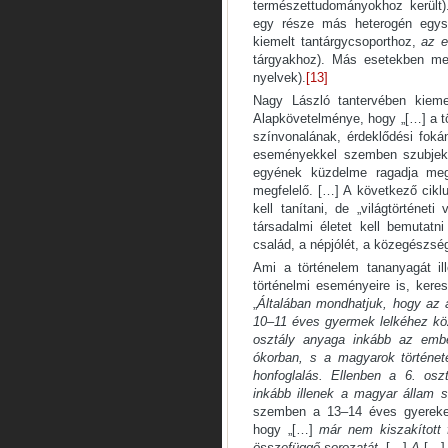
természettudományokhoz került). 
egy része más heterogén egysé
kiemelt tantárgycsoporthoz,
az 
tárgyakhoz). Más esetekben meg
nyelvek).
[13]
Nagy László tantervében kiemel
Alapkövetelménye, hogy „[…] a t
színvonalának, érdeklődési foká
eseményekkel szemben szubjekt
egyének küzdelme ragadja meg,
megfelelő. […] A következő ciklu
kell tanítani, de „világtörténeti
társadalmi életet kell bemutatn
család, a népjólét, a közegészs
Ami a történelem tananyagát il
történelmi eseményeire is, keres
„
Általában mondhatjuk, hogy az a
10–11 éves gyermek lelkéhez köze
osztály anyaga inkább az embe
ókorban, s a magyarok történet
honfoglalás. Ellenben a 6. osz
inkább illenek a magyar állam
szemben a 13–14 éves gyerekek 
hogy „[…]
már nem kiszakított
összefüggő sorozatát
. […]
A
[…]