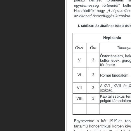
jórészt nemzeti történelem n
egyetemesség történetét
” kell
Hozzátették, hogy „
A népiskolába
az okozati összefüggés kutatása
1
. táblázat: Az általános iskola 
Népiskola
Oszt.
Óra
Tanany
Őstörténelem, kele
V.
3
kultúrnépek, görö
története.
VI.
3
Római birodalom.
A XVI., XVII. és X
VII.
3
század.
Kapitalisztikus te
VIII.
3
polgári társadalom
Egybevetve a két 1919-es terv
tartalmú koncentrikus körben kív