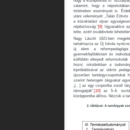
hogy a középiskola III. osztályá
valamint, hogy a népiskolában
történelem eseményeit is. Érd
utáni véleményét: „
Talán Eötvös 
a közoktatást olyan egységesen
népbiztosság
.”
[8]
Ugyanakkor azt 
tette, ezért továbbvitele lehetetle
Nagy László 1921-ben megjel
tartalmazza az Új Iskola nyolcos
új elem a reformpedagógia 
gyermekfejlődéstani és individuá
külföldön elterjedt reformiskolá
hozni, iskolánkban a tudomány
kipróbálásával az üdvös pedagó
újszerűen tantárgycsoportokat 
szerint heterogén tárgyakat egye
„[…]
az egy csoportba sorolt tár
támogatják
”,
[10]
az 5–6. oszt
középpontba állítva. Nézzük a tan
2
. táblázat: A tantárgyak sz