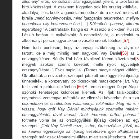
állomány
” erős, centralizált államigazgatást jelent, a „
köztársa
bíró közösséget. A csaknem független sok kis ország kritikája
akadálya, illeszkedik a gondolatmenethez, de a szerző messzeb
bírálja „
mind törvényhozási, mind igazgatási tekintetben, mellyn
honunknak olly keservesen érzi
[…]
Kölcsönös panasz, alkotmá
ingerültség.”
A centralisták hangja ez. A szerző a cikkben Pulszk
László hatása is nyilvánvaló. A centralizációt, a mindenkit m
alkotmányt persze ugyanakkor olvasztó erőnek tételezi.
[57]
Nem tudni pontosan, hogy az anyagi szűkösség az atyai sz
tartott, de a még mindig nem nagykorú Vay Dániel
[58]
az 18
országgyűlésen Bánffy Pál báró távollevő főrend követeként
[5
megyék szokás szerint követeik mellé nyolc ügyvédjelöl
országgyűlésre, 1 Ft-os napidíjjal. (Temes megye négyet küldött, 
Ők alkották a nevezetes szerepet játszott országgyűlési ifjúsá
ünnepelték, a konzervatív politikusoknak macskazene járt. Va
tett szert a jurátusok körében.
[60]
A Temes megyei Degré Alajos
szónoki tehetségét különösen kiemeli. Az ifjak találkozóik
egymással versengve méltatták az ellenzéki követeket és a sza
eszmékben és érzelemben valamennyit felülmúlta. Még ma is m
vissza, hogy gróf Vay Dániel mindnyájunk szemeibe miként 
országgyűléstől távol maradt Deák Ferencre ürített poharat.
tölthette volna be az országgyűlési ifjúság körében az egyé
szerepet. „
Gróf Vay Dánielt esze, szíve, ékesszólása, jóízű, 
és kedves egyénisége az ifjúság vezetésére igen alkalmassá
szerepét már csak társadalmi állása miatt sem játszhatta. Sze