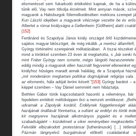
elismeréssel sem fukarkodó értékelést kapnak, de ha a külön
tűnik elő, Vay nem titkolja érzelmeit. Mint annyian mások, szí
magyarok a Habsburgok fölemelkedésében mekkora szerepet ját
Kun László idejében a magyarok vitézsége vezette be és erős
Albertet a római királyságra a Gellenheim
[Göllheim]
alatti csatá
[152]
Ferdinánd és Szapolyai János király országot őrlő küzdelmeine
sajátos magyar látószöget, de még inkább „
a merész államférfi, 
György történelmi szerepének méltatásában. A tiszai részeket 
mind a törökkel szemben 23 éven át megtartotta, s
„bár senki 
mint Fráter György nem ismerte, mégis lángoló hazaszeretete
eddig mindig a magyarok ellen használt fegyverrel elleneinket e
királyhoz hűséges maradt annak haláláig, de a Szapolyai háznál
„mit mindenáron megtartani politikai dogmájának religiója vala
az elismerés, hála adóját leróni késett
.”
[153]
György barátot – a 
képpel szemben – Vay Dániel semmiért nem hibáztatja.
Bethlen Gábor török kapcsolatairól hasonló a véleménye, bár
fejedelem emlékét méltóképpen őrzi a nemzeti emlékezet.
„Beth
udvarnak a Zápolyák korától, Erdélynek függetlenségét aláá
hazájának önállását fönntartsa, a sultánt az erdélyi és török é
kit megnyerve hazájának alkotmányos jogaiért és e mellett
szabadságáért – küzdelmeit a siker reményében megkezdette.
Felvidék elbizakodott protestánsai
[lutheránusok] […]
tétlenü
Pázmán lángnyelvű buzgalmával előkelő családainkat so