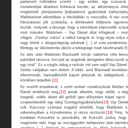
parlament működése szerint – egy ember, egy szavazat 
mondandóját általános kritikával kezdte, az alkotmányos éle
megterhelő plenipotentia [teljhatalom] gyakorlatát kárhoztat
Waldsteinnel ellentétben a felsőtáblán is rosszallta. A név sz
fokozatosan jött szokásba, a döntéseket többnyire úgyneve
hozták, melynek a lényege, hogy a tekintélyes képviselők szava
mint másoké. Waldstein –­ Vay Dániel által kifogásolt – mon
világos: „
Parányi voksa
” a nélkül hangzik el, hogy olyan súlya v
nagy bírtok s dúsgazdagság adnának
[…]
ut vota ponderentu
Mintegy az ülésterembe idézte a betegsége miatt távolmaradó E
Az ülés után Waldstein Blackwellt István nádorhoz vitte bemu
palotából távozva, kocsiját az angolnak átengedve elbúcsúzott a
egy úrral
”. Ez a sürgős dolog a nyilván mit sem sejtő Vay Dániel h
Sértés valójában nem történt. A többi, amit Blackwell leveléb
ellentmondó, harmadkézből kapott pletykák és találgatások, 
körökben terjedtek.
[11]
Az esetről empátiával, s ezért emberi vonatkozásait illetően 
Dániel emlékezik meg,
[12]
annak ellenére, hogy utóbb, a negy
öregedő, vidéki életet élő grófról igen előnytelen képet rajzo
szeptemberétől egy ideig Szentgyörgyábrányban
[13]
Vay Dániel
volt. Kászonyi számára magától értetődő, hogy Waldstein 
véleményében a közvélemény jó része osztozott.
[14]
Tény, ho
korábban Kossuthot is provokálta, de Kossuth
„tudva, hogy
megizente neki, hogy az országgyűlés befejezése után bármikor
azonban
[…]
életével és egészségével az általa képvisel