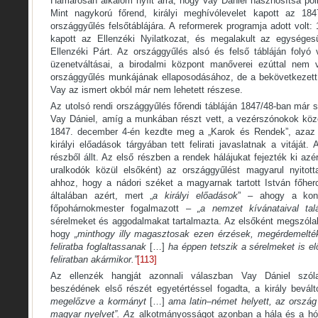
Hamarosan alkalom nyílt arra, hogy Vay Dániel hasznosítsa pol
Mint nagykorú főrend, királyi meghívólevelet kapott az 184
országgyűlés felsőtáblájára. A reformerek programja adott volt:
kapott az Ellenzéki Nyilatkozat, és megalakult az egységesü
Ellenzéki Párt. Az országgyűlés alsó és felső tábláján folyó v
üzenetváltásai, a birodalmi központ manőverei ezúttal nem v
országgyűlés munkájának ellaposodásához, de a bekövetkezett
Vay az ismert okból már nem lehetett részese.
Az utolsó rendi országgyűlés főrendi tábláján 1847/48-ban már s
Vay Dániel, amíg a munkában részt vett, a vezérszónokok közé
1847. december 4-én kezdte meg a „Karok és Rendek”, azaz 
királyi előadások tárgyában tett felirati javaslatnak a vitáját. A
részből állt. Az első részben a rendek hálájukat fejezték ki azé
uralkodók közül elsőként) az országgyűlést magyarul nyitott
ahhoz, hogy a nádori széket a magyarnak tartott István főherc
általában azért, mert „
a királyi előadások
” – ahogy a konz
főpohárnokmester fogalmazott –
„a nemzet kívánataival talá
sérelmeket és aggodalmakat tartalmazta. Az elsőként megszólal
hogy
„minthogy illy magasztosak ezen érzések, megérdemelté
feliratba foglaltassanak
[…]
ha éppen tetszik a sérelmeket is e
feliratban akármikor.”
[113]
Az ellenzék hangját azonnali válaszban Vay Dániel szól
beszédének első részét egyetértéssel fogadta, a király bevált
megelőzve a kormányt
[…]
ama latin–német helyett, az ország
magyar nyelvet”. A
z alkotmányosságot azonban a hála és a hód