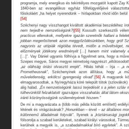
programja, mely energikus és tekintélyes mozgatót kapott Zay K
1840-ben az evangélikus egyház főfelügyelőjévé választott
főiskoláért „ha helyet nyerendünk – hírlapokban rövid időn belül
[54]
Széchenyi nagy visszhangot kiváltott akadémiai beszédéhez írott
nem terjedt-e nemzetiségünk?
)
[55]
Kossuth szerkesztői vélemé
practicus ellenokok, mellyekre igazán szeretnők hallani a felele
jobban megerősítenek azon meggyőződésünkben, hogy gróf Szé
nagyonis az utópiák régióiba tévedt, midőn a műveltséget, n
előzmények jótékony eredményét
[…]
hanem mint valamely es
[…]”. Vay Dániel ugyanis fölhívja a figyelmet arra, hogy a műv
Szepes megyei, Sáros megyei németség nagyrészt „
eltótosodott
„
az oláhság óriási olvasztó erejét
”. Hibás tehát – írja – „
a n
Prometheusnak
”, Széchenyinek azon állítása, hogy „
a műv
műveletlenség, erkölcsi gyengeség olvad
”.
[56]
A magyarok köz
elmagyarosodtak, a Nyíregyháza köré települt tótok (szlovákok
alig halad. „
Én nemzetiségünk lassú terjedését s a jelen szlá
túlhevünktől felzaklatott igazságos visszahatás által látom oko
iránti közönyösségünk szüleményének hiszem.”
De mi a magyarázata a (több más példa között említett) erdél
létének és virágzásának? „
Honunkban
– érvel –
az általános mo
különnemű álladalmak folyvák
”. Ilyenek a „
köztársasági jogok
fölsorolja a szabad kerületeket, szabad királyi városokat, Túrm
kerülnek a megyék is, „
a szabadalmakkal bíró egyletek
”. A sz