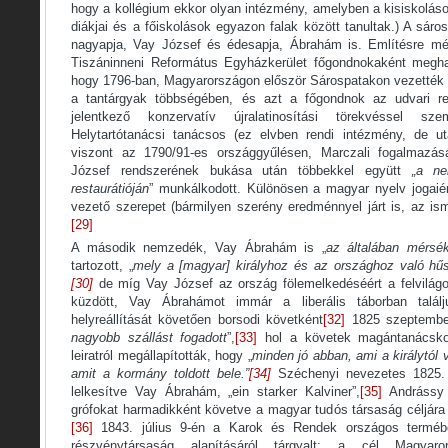
hogy a kollégium ekkor olyan intézmény, amelyben a kisiskolás
diákjai és a főiskolások egyazon falak között tanultak.) A sáro
nagyapja, Vay József és édesapja, Ábrahám is. Említésre mé
Tiszáninneni Református Egyházkerület főgondnokaként megha
hogy 1796-ban, Magyarországon először Sárospatakon vezették 
a tantárgyak többségében, és azt a főgondnok az udvari r
jelentkező konzervatív újralatinosítási törekvéssel s
Helytartótanácsi tanácsos (ez elvben rendi intézmény, de utas
viszont az 1790/91-es országgyűlésen, Marczali fogalmazás
József rendszerének bukása után többekkel együtt
„a ne
restaurátióján
” munkálkodott. Különösen a magyar nyelv jogaiér
vezető szerepet (bármilyen szerény eredménnyel járt is, az ism
[29]
A második nemzedék, Vay Ábrahám is „
az általában mérsé
tartozott, „
mely a [magyar] királyhoz és az országhoz való hű
[30]
de míg Vay József az ország fölemelkedéséért a felvilág
küzdött, Vay Ábrahámot immár a liberális táborban találj
helyreállítását követően borsodi követként
[32]
1825 szeptembe
nagyobb szállást fogadott
”,
[33]
hol a követek magántanácskozá
leiratról megállapították, hogy „
minden jó abban, ami a királytól
amit a kormány toldott bele.”
[34]
Széchenyi nevezetes 1825. n
lelkesítve Vay Ábrahám, „ein starker Kalviner”,
[35]
Andrássy 
grófokat harmadikként követve a magyar tudós társaság céljára
[36]
1843. július 9-én a Karok és Rendek országos termében
részvénytársaság alapításáról tárgyalt: a cél Magyaro