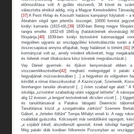
előmozdítása volt. A gyűlés részvevői, 34 követ és szá
választotta elnökül addig, míg a Magyar Kereskedelmi Társaság 
[37]
A Pesti Hírlap és Kossuth hatásos kampányt folytatott – a
Ábrahám végül igen jelentős összeget, 10000 forintot jegyzet
királyi kamarás (1815-től).
[39]
1830-ban Bereg megye főispáni he
rangra emelte. 1832-től 1845-ig (hatáskörének elvonásáig)
főispánja.
[40]
1839-ben királyi biztosként katonasággal von
megyében ugyanis az országgyűlési követválasztás során a 
összecsapásai annyira elfajultak, hogy haláleset is történt.
[41]
(K
kormányzat volt az, amely mindent elkövetett, hogy megakadá
és ítéletek miatt tiltakozásra kész követek megválasztását.)
Vay Dániel gyermek- és ifjúkori benyomásait ebben a 
visszaemlékezésében
[42]
megható melegséggel ír pataki év
hegyaljának múzsavárosában
[…]
a hegyeken és völgyeken hang
később a római klasszikusokat. A Kazinczyak, Szemerék, Koss
fennhangon tanulás divatozott
[…]
Isten szabad ege alatt.”
A 
iskolája „
szívünket szabadság utáni vággyal telítette”
. A sárospa
alig 12 évesen „
a lengyel testvéreknek dicsően vívott
[…]
függet
és tanulótársaival a Patakra látogató Dwernicki táborno
Tanulótársai közül „
a szorgalmába zárkózó
” Szemere Bertal
Gábort, a „
hirtelen föltűnt
” Tompa Mihályt emeli ki. A nagy roko
családdal gyászolta. Kölcseyért már serdülőként rajongott, késő
„a sírjából kikelt, átszellemült apostolt, kinek túlvilági hangjá
Még pataki diák korában fölkereste Pozsonyban az országgyűl