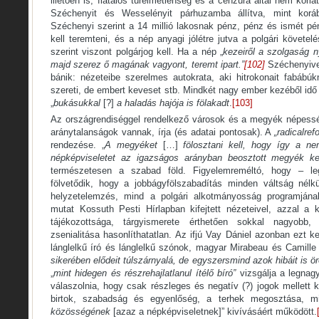
illetően is, fiatalos türelmetlenség és a cenzúra által nem korl
Széchenyit és Wesselényit párhuzamba állítva, mint korá
Széchenyi szerint a 14 millió lakosnak pénz, pénz és ismét pénz
kell teremteni, és a nép anyagi jólétre jutva a polgári követel
szerint viszont polgárjog kell. Ha a nép „
kezeiről a szolgaság n
majd szerez ő magának vagyont, teremt ipart.”
[102]
Széchenyivel
bánik: nézeteibe szerelmes autokrata, aki hitrokonait fabábú
szereti, de embert keveset stb. Mindkét nagy ember kezéből idő el
„
bukásukkal
[?]
a haladás hajója is fölakadt
.
[103]
Az országrendiséggel rendelkező városok és a megyék népes
aránytalanságok vannak, írja (és adatai pontosak). A
„radicalre
rendezése. „
A megyéket
[…]
fölosztani kell, hogy így a nem
népképviseletet az igazságos arányban beosztott megyék keb
természetesen a szabad föld. Figyelemreméltó, hogy – leg
fölvetődik, hogy a jobbágyfölszabadítás minden váltság nélkül
helyzetelemzés, mind a polgári alkotmányosság programjána
mutat Kossuth Pesti Hírlapban kifejtett nézeteivel, azzal a
tájékozottsága, tárgyismerete érthetően sokkal nagyobb, t
zsenialitása hasonlíthatatlan. Az ifjú Vay Dániel azonban ezt 
lánglelkű író és lánglelkű szónok, magyar Mirabeau és Camille
sikerében elődeit túlszárnyalá, de egyszersmind azok hibáit is ö
„
mint hidegen és részrehajlatlanul ítélő bíró”
vizsgálja a legnagyo
válaszolnia, hogy csak részleges és negatív (?) jogok mellett 
birtok, szabadság és egyenlőség, a terhek megosztása, mi
közösségének
[azaz a népképviseletnek]” kivívásáért működött.