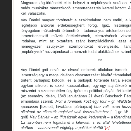
Magyarország-történetét el is helyezi a népkönyvek sorában.
tudós munkákra támaszkodó ismeretterjesztés keretei között. 
kell válaszolni.
Vay Dániel magyar történetét a szakirodalom nem említi, a 
legfeljebb antikvár érdekességként forog. Igaz, historiog
lényegében műkedvelő történetíró – tudományos értelemben sok
ismeretterjesztő művek értékelésének, elemzésének viszon
irodalma, mint az oktatásra szánt kompilációknak, azaz
nemegyszer szubjektív szempontokat érvényesítő, tant
„népkönyvek” hozzájárulását a nemzeti tudat alakításához számb
***
Vay Dániel gróf nevét az olvasó emberek általában ismerik
ismertség egy a maga idejében visszatetszést kiváltó társada
történt párbajhoz kötődik, és a párbajok története tartja életb
egykori sikereit is ezzel kapcsolatban, egy-egy sajnálkozó 
miszerint a szerencsétlen ügy ígéretes politikai pályát tört ketté
(az esemény idején, 1848 januárjában 21 éves) Búscbach Péte
elmondása szerint: „
Volt a főrendek közt egy főúr – gr. Waldste
spadassin
[fizetett, hivatásos párbajozó]
híre volt, azon hoz
alkalmat az ellenzék tagjaival való összetűzéshez
[…]
gr. W. 
gróf]
Vay Dánielt – az ifjúságnak egyik kedvencét – a főrendiház
Ez azonban nem fogadta el a kihívást, s ez által lehetetlen
életben – visszavonult végképp a politikai élettől.”
[5]