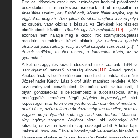
Erre az időszakra esnek Vay szórványos irodalmi próbálkozás
beszédeiben – már ami keveset ismerünk – itt-ott megcsillan a
értesülése szerint „
Vay Dániel gróf, lelkesb ifjaink egyike, egy
vígjátékon dolgozik. Szorgalmat és sikert ohajtunk a szép pály
ez csupán, vagy kézirat is készült. Az Életképek két részlet
elmélkedését közölte –
Töredék egy élő naplójából
[110]
– „
költ
azonban nem haladja meg a kezdő írók szárnypróbálgatását
mondatot, szemléletes képet találunk: „
Az embernek gondola
elszakadt papírsárkány, iránytű nélkül száguld szerteszét
[…]”. 
én-nek szállása, az élet uzsora, s kamatokat kíván, az 
gyermeke
.”
A két országgyűlés közötti időszakról nincs adatunk. 1844 
„
táncvigalmat
” rendező bizottság elnöke.
[111]
Anyagi gondjai
Anekdotának is beillő történetben mondja el a fordulatot a már
József nádor Károlyi László gróf útján magához rendelte. A főh
kezdeményezett beszélgetést. Dicsérően szólt az írásokról, 
olyan gondolatokat is belecsempész a tudósításokba, ame
országgyűlés termében. Végül „
végtelen kegyességgel
” inte
képességeit más téren érvényesítené. „
Én őszintén elmondám,
atyai házat, azóta tollam után tisztességesen megélek, nem 
vagyon, de jó atyámtól azóta egy fillért sem kértem.”
Másnap D
Vay legénye zörgetett. Atyjához hívta, aki „
adósságai bűnl
kifizette, és ezután havonta szép összeget adott. A bölcs tapi
intézte el, hogy Vay Dániel a kormánynak kellemetlen hírlapírói 