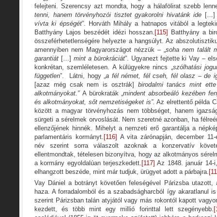
felejteni. Szerencsy azt mondta, hogy a hálafölirat szebb lenne
tenni, hanem törvényhozói tisztet gyakorolni hivatánk ide
[…
vívta ki épségét
”. Horváth Mihály a hatnapos vitából a legteki
Batthyány Lajos beszédét idézi hosszan.
[115]
Batthyány a bir
összeférhetetlenségére helyezte a hangsúlyt. Az abszolutiszti
amennyiben nem Magyarországot nézzük ­– „
soha nem talált
garantiát
[…]
mint a bürokráciát
”. Ugyanezt fejtette ki Vay – el
konkrétan, szemléletesen. A külügyekre nincs „
szólhatási jog
független
”. Látni, hogy „
a fél német, fél cseh, fél olasz – de
[azaz még csak nem is osztrák]
birodalmi tanács mint ett
alkotmányokat.”
A bürokraták „
mindent absorbeáló kezében fen
és alkotmányokat, sőt nemzetiségeket is”.
Az elrettentő példa C
között a magyar törvényhozás nem többséget, hanem igazság
sürgeti a sérelmek orvoslását. Nem szeretné azonban, ha félreé
ellenzőjének hinnék. Mihelyt a nemzeti erő garantálja a népkép
parlamentáris kormányt.
[116]
A vita zárónapján, december 11-
név szerint sorra válaszolt azoknak a konzervatív követe
ellentmondtak, tételesen bizonyítva, hogy az alkotmányos sére
a kormány egyoldalúan terjeszkedett.
[117]
Az 1848. január 14-i
elhangzott beszéde, mint már tudjuk, ürügyet adott a párbajra.
[11
Vay Dániel a botrányt követően feleségével Párizsba utazott,
haza. A forradalomból és a szabadságharcból így akaratlanul is
szerint Párizsban talán atyjától vagy más rokontól kapott vagyo
kezdett, és több mint egy millió forinttal lett szegényebb.
[