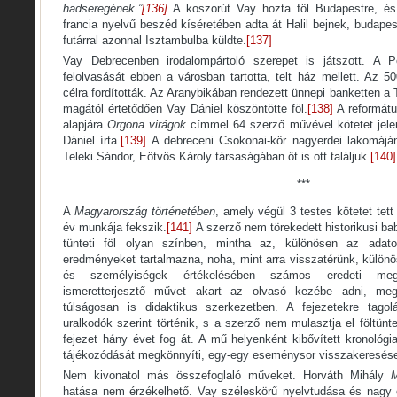
hadseregének.”
[136]
A koszorút Vay hozta föl Budapestre, és
francia nyelvű beszéd kíséretében adta át Halil bejnek, budapes
futárral azonnal Isztambulba küldte.
[137]
Vay Debrecenben irodalompártoló szerepet is játszott. A P
felolvasását ebben a városban tartotta, telt ház mellett. Az 50
célra fordították. Az Aranybikában rendezett ünnepi banketten a
magától értetődően Vay Dániel köszöntötte föl.
[138]
A reformát
alapjára
Orgona virágok
címmel 64 szerző művével kötetet jele
Dániel írta.
[139]
A debreceni Csokonai-kör nagyerdei lakomáján
Teleki Sándor, Eötvös Károly társaságában őt is ott találjuk.
[140]
***
A
Magyarország történetében
, amely végül 3 testes kötetet tett
év munkája fekszik.
[141]
A szerző nem törekedett historikusi b
tünteti föl olyan színben, mintha az, különösen az adatok
eredményeket tartalmazna, noha, mint arra visszatérünk, külön
és személyiségek értékelésében számos eredeti megá
ismeretterjesztő művet akart az olvasó kezébe adni, megt
túlságosan is didaktikus szerkezetben. A fejezetekre tago
uralkodók szerint történik, s a szerző nem mulasztja el föltünt
fejezet hány évet fog át. A mű helyenként kibővített kronológi
tájékozódását megkönnyíti, egy-egy eseménysor visszakeresés
Nem kivonatol más összefoglaló műveket. Horváth Mihály
M
hatása nem érzékelhető. Vay széleskörű nyelvtudása és nagy o