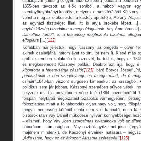
családjával (1855-ig öt gyermeke született) jobbára a berkeszi
1855-ben távozott az élők sorából, a nábobi vagyon egy
szentgyörgyábrányi kastélyt, melynek atmoszférájáról Kászonyi D
vehette meg az örökösöktől: a kastély építtetője, Ábrányi Alajos
az egyházi tisztséget illeti, itt is atyja örökébe lépett.
egyházközség bizodalma a megboldogultnak
[Vay Ábrahámnak]
Dánielhez fordult, ki a közönség megtisztelő bizalmát elfoga
elfoglalta
[…]
[122]
Korábban már jeleztük, hogy Kászonyi az öregedő – ötven fel
akinek családjánál három évet töltött, jót nem ír. Kissé más s
gróffal szemben kialakuló ellenszenvét, ha tudjuk, hogy az 18
és megkeseredett Kászonyi például Deákról azt írja, hogy ő
kibontotta a fekete-sárga zászlót”
[123]
,
báró Eötvös József „
ír
panaszkodik a nép szegénysége és ínsége miatt, de ő maga i
csinált
”,1848-ban viszont sürgősen kimenekült az országból. 
politikus sem jár jobban. Kászonyi szemében súlyos vétek, h
helyzete miatt a provizórium vége felé (1864 novemberétől 18
főispáni helytartói megbízatást Szabolcs vármegyében. Kétség
föloszlatása miatt a fölháborodás olyan nagy volt, hogy főisp
megyei nemesség köréből senki sem volt kapható, de a karh
biztosok után Vay Dániel működése nyilván könnyebbséget hozo
– elismeri, hogy Vay „
igen szorgalmas hivatalnoka volt az álla
háborúban – társaságban – Vay osztrák győzelmet jósolt (tegyü
majdnem mindenki), de Kászonyi érveinek hatására – négys
„
Adja Isten, hogy ez az átkozott Ausztria szétessék!”
[125]