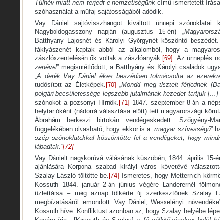
Túlhév miatt nem terjedt-e nemzetiségünk
című ismertetett írása
szóhasználat a műfaj sajátosságából adódik.
Vay Dániel sajtóvisszhangot kiváltott ünnepi szónoklatai
Nagyboldogasszony napján (augusztus 15-én) „
Magyarorszá
Batthyány Lajosnét és Károlyi Györgynét köszöntő beszédét. 
fáklyászenét kaptak abból az alkalomból, hogy a magyaroso
zászlószentelésén ők voltak a zászlóanyák.
[69]
Az ünneplés n
zenével
” megismétlődött, a Batthyány és Károlyi családok ugya
„
A derék Vay Dániel ékes beszédben tolmácsolta az ezerekr
tudósított az Életképek.
[70]
„
Mondd meg tisztelt férjednek [Ba
polgári becsületessége legszebb jutalmának kezedet tartjuk […]
szónokot a pozsonyi Hírnök.
[71]
1847. szeptember 8-án a népsz
helytartóként (nádorrá választása előtt) tett magyarországi kör
Ábrahám berkeszi birtokán vendégeskedett. Szőgyény-Mar
függelékében olvasható, hogy ekkor is a „
magyar szívességű
” h
szép szónoklatokkal köszöntötte fel a vendégeket, hogy min
lábadtak.”
[72]
Vay Dánielt nagykorúvá válásának küszöbén, 1844. április 15-é
ajánlására Korpona szabad királyi város követévé választott
Szalay László töltötte be.
[74]
Ismeretes, hogy Metternich körmön
Kossuth 1844. január 2-án június végére Landerernél fölmon
üzlettársa – még aznap fölkérte új szerkesztőnek Szalay Lá
megbízatásáról lemondott. Vay Dániel, Wesselényi „növendéke
Kossuth híve. Konfliktust azonban az, hogy Szalay helyébe lépet
Kosáry írja, „[Kossuth és Szalay]
a fő célkitűzéseken belül ké