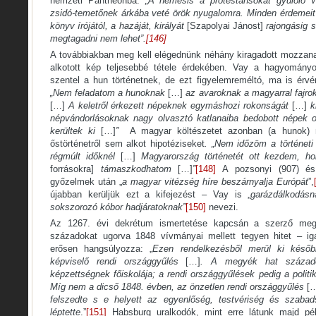
nemzeti Pantheonba.
„A nemesis a protestánsokat gyűlölő W
zsidó-temetőnek árkába veté örök nyugalomra. Minden érdemei
könyv írójától, a hazáját, királyát
[Szapolyai Jánost]
rajongásig s
megtagadni nem lehet”.
[146]
A továbbiakban meg kell elégednünk néhány kiragadott mozzanat
alkotott kép teljesebbé tétele érdekében. Vay a hagyományo
szentel a hun történetnek, de ezt figyelemreméltó, ma is érvé
„Nem feladatom a hunoknak
[…]
az avaroknak a magyarral fajro
[…]
A keletről érkezett népeknek egymáshozi rokonságát
[…]
ki
népvándorlásoknak nagy olvasztó katlanaiba bedobott népek 
kerültek ki
[…]
”
A magyar költészetet azonban (a hunok) m
őstörténetről sem alkot hipotéziseket
. „Nem időzöm a történet
régmúlt időknél
[…]
Magyarország történetét ott kezdem, 
forrásokra]
támaszkodhatom
[…]
”
[148]
A pozsonyi (907) és
győzelmek után „
a magyar vitézség híre beszárnyalja Európát
”,
újabban kerüljük ezt a kifejezést – Vay is „
garázdálkodásn
sokszorozó kóbor hadjáratoknak”
[150]
nevezi.
Az 1267. évi dekrétum ismertetése kapcsán a szerző meg
századokat ugorva 1848 vívmányai mellett tegyen hitet – ig
erősen hangsúlyozza: „
Ezen rendelkezésből merül ki késő
képviselő rendi országgyűlés
[…]
. A megyék hat százado
képzettségnek főiskolája; a rendi országgyűlések pedig a polit
Míg nem a dicső 1848. évben, az önzetlen rendi országgyűlés
[
felszedte s e helyett az egyenlőség, testvériség és szabads
léptette
.”
[151]
Habsburg uralkodók, mint erre látunk majd péld