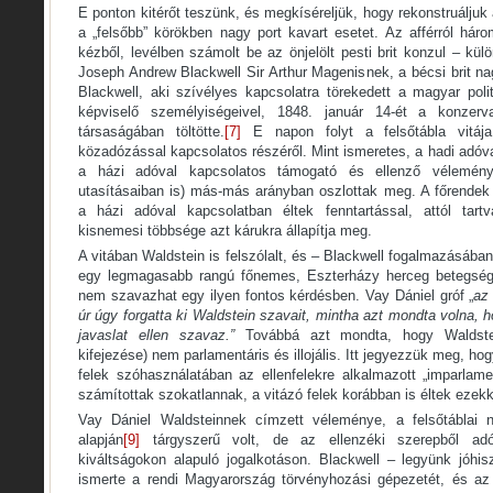
E ponton kitérőt teszünk, és megkíséreljük, hogy rekonstruáljuk
a „felsőbb” körökben nagy port kavart esetet. Az afférról hár
kézből, levélben számolt be az önjelölt pesti brit konzul – kü
Joseph Andrew Blackwell Sir Arthur Magenisnek, a bécsi brit n
Blackwell, aki szívélyes kapcsolatra törekedett a magyar polit
képviselő személyiségeivel, 1848. január 14-ét a konzerv
társaságában töltötte.
[7]
E napon folyt a felsőtábla vitája
közadózással kapcsolatos részéről. Mint ismeretes, a hadi adóva
a házi adóval kapcsolatos támogató és ellenző vélemény
utasításaiban is) más-más arányban oszlottak meg. A főrendek
a házi adóval kapcsolatban éltek fenntartással, attól tar
kisnemesi többsége azt kárukra állapítja meg.
A vitában Waldstein is felszólalt, és – Blackwell fogalmazásában 
egy legmagasabb rangú főnemes, Eszterházy herceg betegsége
nem szavazhat egy ilyen fontos kérdésben. Vay Dániel gróf „
az 
úr úgy forgatta ki Waldstein szavait, mintha azt mondta volna, 
javaslat ellen szavaz.”
Továbbá azt mondta, hogy Waldstein
kifejezése) nem parlamentáris és illojális. Itt jegyezzük meg, h
felek szóhasználatában az ellenfelekre alkalmazott „imparlamentá
számítottak szokatlannak, a vitázó felek korábban is éltek ezekk
Vay Dániel Waldsteinnek címzett véleménye, a felsőtáblai 
alapján
[9]
tárgyszerű volt, de az ellenzéki szerepből adó
kiváltságokon alapuló jogalkotáson. Blackwell – legyünk jóh
ismerte a rendi Magyarország törvényhozási gépezetét, és az