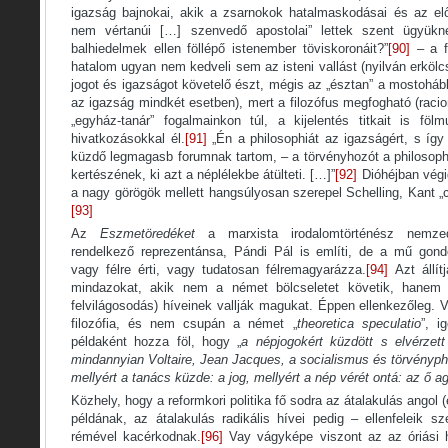
igazság bajnokai, akik a zsarnokok hatalmaskodásai és az előí
nem vértanúi […] szenvedő apostolai” lettek szent ügyük
balhiedelmek ellen föllépő istenember töviskoronáit?”
[90]
– a fo
hatalom ugyan nem kedveli sem az isteni vallást (nyilván erkölc
jogot és igazságot követelő észt, mégis az „észtan” a mostohább
az igazság mindkét esetben), mert a filozófus megfogható (racio
„egyház-tanár” fogalmainkon túl, a kijelentés titkait is föl
hivatkozásokkal él.
[91]
„Én a philosophiát az igazságért, s így
küzdő legmagasb forumnak tartom, – a törvényhozót a philosophia
kertészének, ki azt a néplélekbe átülteti. […]”
[92]
Dióhéjban végig 
a nagy görögök mellett hangsúlyosan szerepel Schelling, Kant „cri
[93]
Az
Eszmetöredéket
a marxista irodalomtörténész nemzed
rendelkező reprezentánsa, Pándi Pál is említi, de a mű gond
vagy félre érti, vagy tudatosan félremagyarázza.
[94]
Azt állít
mindazokat, akik nem a német bölcseletet követik, hanem a
felvilágosodás) híveinek vallják magukat. Éppen ellenkezőleg. 
filozófia, és nem csupán a német „
theoretica speculatio
”, i
példaként hozza föl, hogy „
a népjogokért küzdött s elvérzett
mindannyian Voltaire, Jean Jacques, a socialismus és törvényph
mellyért a tanács küzde: a jog, mellyért a nép vérét ontá: az ő a
Közhely, hogy a reformkori politika fő sodra az átalakulás angol (e
példának, az átalakulás radikális hívei pedig – ellenfeleik sz
rémével kacérkodnak.
[96]
Vay vágyképe viszont az az óriási h