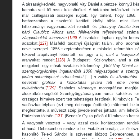
A társaságkedvelő, nagyvonalú Vay Dániel a pénzzel könnyű kézz
kamatra vett föl rossz kölcsönöket. A birtokaira betáblázott hi
már csillagászati összegre rúgtak. Így történt, hogy 1868. 
határozatában a tiszántúli kerületi királyi tábla, mint ill
hitbizományi vagyonaira zárt rendelt, és
„Sennyey Amália báró
báró Glaubicz Alfonz urat, félévenként teljesítendő számad
zárgondnokká kinevezte.
[126]
A hivatalos lapban egyéb kereset
adatokat.
[127]
Másfelől tucatnyi újsághírt találni, ahol adom
neve szerepel. 1855 szeptemberében a miskolci református né
tőkével alapítványt létesített, és „
úgy a fi, mint a leányiskol
aranyakat rendelt.
[128]
A Budapesti Közlönyben, ahol a zár
megjelent, egy másik hivatalos közlemény:
„Gróf Vay Dániel sz
szentgyörgyábrányi ingatlanából 1000 négyszögölet a szentgy
javára adományozni szíveskedett
[…]
a vallás és közoktatási
nevezett grófnak a közoktatás javára tett eme nemes
nyilvánította.”
[129]
Szabolcs vármegye monográfusa megírja
áldozatkészségéből Szentgyörgyábrányban római katolikus te
országos hírnévre szert tett tehetséges festőnek, Klimkovics Fe
vadászkastélyban (ezt még édesapja építtette) műtermet biztos
megfesttette, a művészt szép jövedelemhez juttatta, ami lehető
Párizsban töltsön.
[131]
(Benczúr Gyula például Klimkovics kassai 
A vagyonát vesztett – vagy azzal csak korlátozottan rende
otthonát Debrecenben rendezte be. Fiatalkori barátja, az élets
hasonlító Teleki Sándor is szívesen időzött Debrecenben, so