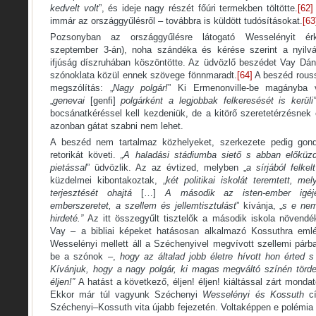
kedvelt volt
”, és ideje nagy részét főúri termekben töltötte.
[62]
immár az országgyűlésről – továbbra is küldött tudósításokat.
[63
Pozsonyban az országgyűlésre látogató Wesselényit ér
szeptember 3-án), noha szándéka és kérése szerint a nyilvá
ifjúság díszruhában köszöntötte. Az üdvözlő beszédet Vay Dá
szónoklata közül ennek szövege fönnmaradt.
[64]
A beszéd rouss
megszólítás: „
Nagy polgár!
” Ki Ermenonville-be magányba 
„
genevai
[genfi]
polgárként a legjobbak felkeresését is kerül
bocsánatkéréssel kell kezdeniük, de a kitörő szeretetérzésnek 
azonban gátat szabni nem lehet.
A beszéd nem tartalmaz közhelyeket, szerkezete pedig gondol
retorikát követi.
„A haladási stádiumba siető s abban előküz
pietással
” üdvözlik. Az az évtized, melyben „
a sírjából felke
küzdelmei kibontakoztak, „
két politikai iskolát teremtett, me
terjesztését ohajtá
[…]
A második az isten-ember igéj
emberszeretet, a szellem és jellemtisztulást
” kívánja, „
s e nem
hirdeté.”
Az itt összegyűlt tisztelők a második iskola növendék
Vay – a bibliai képeket hatásosan alkalmazó Kossuthra emlék
Wesselényi mellett áll a Széchenyivel megvívott szellemi párba
be a szónok –,
hogy az általad jobb életre hívott hon érted s 
Kívánjuk, hogy a nagy polgár, ki magas megváltó színén törde
éljen!”
A hatást a következő, éljen! éljen! kiáltással zárt mond
Ekkor már túl vagyunk Széchenyi
Wesselényi és Kossuth
cí
Széchenyi–Kossuth vita újabb fejezetén. Voltaképpen e polémia 