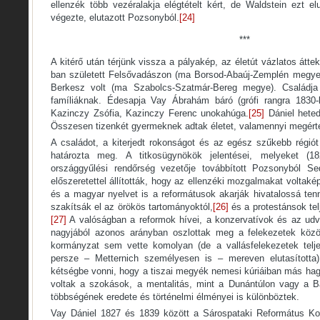
ellenzék több vezéralakja elégtételt kért, de Waldstein ezt elu
végezte, elutazott Pozsonyból.
[24]
***
A kitérő után térjünk vissza a pályakép, az életút vázlatos átt
ban született Felsővadászon (ma Borsod-Abaúj-Zemplén megye),
Berkesz volt (ma Szabolcs-Szatmár-Bereg megye). Családja
famíliáknak. Édesapja Vay Ábrahám báró (grófi rangra 1830-
Kazinczy Zsófia, Kazinczy Ferenc unokahúga.
[25]
Dániel heted
Összesen tizenkét gyermeknek adtak életet, valamennyi megérte 
A családot, a kiterjedt rokonságot és az egész szűkebb régiót
határozta meg. A titkosügynökök jelentései, melyeket (182
országgyűlési rendőrség vezetője továbbított Pozsonyból Sed
előszeretettel állították, hogy az ellenzéki mozgalmakat voltakép
és a magyar nyelvet is a reformátusok akarják hivatalossá ten
szakítsák el az örökös tartományoktól,
[26]
és a protestánsok te
[27]
A valóságban a reformok hívei, a konzervatívok és az ud
nagyjából azonos arányban oszlottak meg a felekezetek között
kormányzat sem vette komolyan (de a vallásfelekezetek telj
persze – Metternich személyesen is – mereven elutasította)
kétségbe vonni, hogy a tiszai megyék nemesi kúriáiban más h
voltak a szokások, a mentalitás, mint a Dunántúlon vagy a B
többségének eredete és történelmi élményei is különböztek.
Vay Dániel 1827 és 1839 között a Sárospataki Református Koll