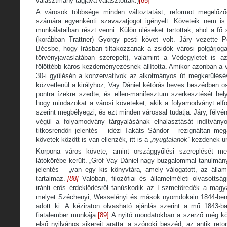
választmány tagjává választották.)
[85]
A városok többsége minden változtatást, reformot megelőzőe
számára egyenkénti szavazatjogot igényelt. Követeik nem is 
munkálataiban részt venni. Külön üléseket tartottak, ahol a fő
(korábban Trattner) György pesti követ volt. Járy vezette P
Bécsbe, hogy írásban tiltakozzanak a zsidók városi polgárjoga
törvényjavaslatában szerepelt), valamint a Védegyletet is a
fölöttébb káros kezdeményezésnek állította. Amikor azonban a 
30-i gyűlésén a konzervatívok az alkotmányos út megkerülésé
közvetlenül a királyhoz, Vay Dániel kétórás heves beszédben ost
pontra ízekre szedte, és ellen-manifesztum szerkesztését helye
hogy mindazokat a városi követeket, akik a folyamodványt elfo
szerint megbélyegzi, és ezt minden várossal tudatja. Járy, félv
végül a folyamodvány tárgyalásának elhalasztását indítványo
titkosrendőri jelentés – idézi Takáts Sándor – rezignáltan meg
követek között is van ellenzék, itt is a „
nyugtalanok”
kezdenek ur
Korpona város követe, amint országgyűlési szereplését meg
látókörébe került. „Gróf Vay Dániel nagy buzgalommal tanulmányo
jelentés – „van egy kis könyvtára, amely válogatott, az áll
tartalmaz.”
[88]
Valóban, filozófiai és államelméleti olvasottsá
iránti erős érdeklődésről tanúskodik az Eszmetöredék a magya
melyet Széchenyi, Wesselényi és mások nyomdokain 1844-ben 
adott ki. A kéziraton olvasható ajánlás szerint a mű 1843-b
fiatalember munkája.
[89]
A nyitó mondatokban a szerző még köv
első nyilvános sikereit aratta: a szónoki beszéd, az antik reto