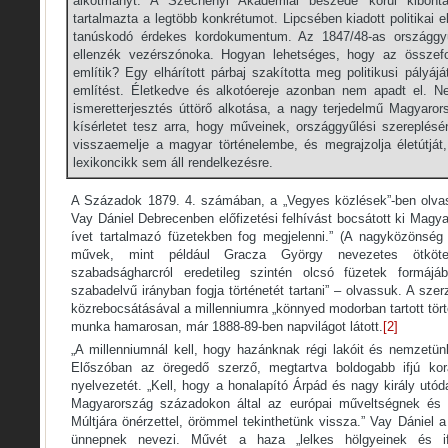
alkotmányt. A Széchenyi Akadémiai beszéde körül kibont
tartalmazta a legtöbb konkrétumot. Lipcsében kiadott politikai 
tanúskodó érdekes kordokumentum. Az 1847/48-as országgyű
ellenzék vezérszónoka. Hogyan lehetséges, hogy az össze
említik? Egy elhárított párbaj szakította meg politikusi pályá
említést. Életkedve és alkotóereje azonban nem apadt el. Ne
ismeretterjesztés úttörő alkotása, a nagy terjedelmű Magyaror
kísérletet tesz arra, hogy műveinek, országgyűlési szereplé
visszaemelje a magyar történelembe, és megrajzolja életútjá
lexikoncikk sem áll rendelkezésre.
A Századok 1879. 4. számában, a „Vegyes közlések”-ben olvas
Vay Dániel Debrecenben előfizetési felhívást bocsátott ki Magya
ívet tartalmazó füzetekben fog megjelenni.” (A nagyközönség
művek, mint például Gracza György nevezetes ötköte
szabadságharcról eredetileg szintén olcsó füzetek formájá
szabadelvű irányban fogja történetét tartani” – olvassuk. A sze
közrebocsátásával a millenniumra „könnyed modorban tartott tört
munka hamarosan, már 1888-89-ben napvilágot látott.
[2]
„A millenniumnál kell, hogy hazánknak régi lakóit és nemzetün
Előszóban az öregedő szerző, megtartva boldogabb ifjú ko
nyelvezetét. „Kell, hogy a honalapító Árpád és nagy király utó
Magyarország századokon által az európai műveltségnek és 
Múltjára önérzettel, örömmel tekinthetünk vissza.” Vay Dániel 
ünnepnek nevezi. Művét a haza „lelkes hölgyeinek és if