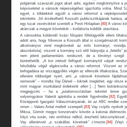
polgárnak szavazati jogot akart adni, egyben megkönnyítve a p
képviseletet a városok népességéhez igazította volna. Mind Sz
egyet, s többekkel együtt a városi reformot a népképvisele
tekintette. Jól érzékelhető Kossuth publicisztikájának hatása, 
egy tucat vezércikket szentelt a Pesti Hírlapban.
[80]
A városi kö
akárcsak a megyei követekét – korlátozta küldőik utasítása.
A városokba küldendő kvázi főispáni főfelügyelők elleni tilta
adott arra, hogy fölvesse a Kossuth által is szorgalmazott korm
alkotmányos rend megköveteli az erős kormányt, mondj
abszolutista), viszont a kormány szó elől hiányolja a „felelős”
nem jelent parlamentáris rendszert, de a törvényt szegő
büntethetők. „
A kor intését felfogott kormánytól várjuk rendsz
felsőtábla végül elgáncsolta a városi reformot. Viszont az in
befogadása az országgyűlés végén az ellenzék tiltakozása, Sz
ellenére többséget nyert, ami „
a városok követeire fájdalma
nemesek
” – mondta Vay Dániel –
kiknek meglehet, egy része ed
mint magyar munkáland érdekeink ellen
[…] Nem botránkozna
megjegyzés – ha a
„jutalomosztásban tekintet lenne gyá
selyemgyáros Valerót ajánlotta a rendek figyelmébe.
[82]
Egyébk
Középponti Igazgató Választmányának, és az ABC rendbe sze
omen – Valero Antal mellett szerepelt.
[83]
Vay csípős nyelvét je
Miksa, Gömör megye konzervatív követe a katonai élelmezés 
folyó vita során, név említése nélkül, érezhető lekicsinyléssel „
Vay ellenérveit „a szakállas követnek” címezte.
[84]
(Vayt u