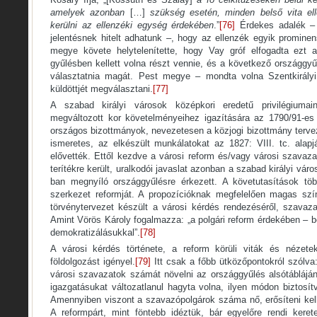
amelyek azonban
[…]
szükség esetén, minden belső vita ell
kerülni az ellenzéki egység érdekében
.”
[76]
Érdekes adalék – 
jelentésnek hitelt adhatunk –, hogy az ellenzék egyik prominen
megye követe helytelenítette, hogy Vay gróf elfogadta ezt 
gyűlésben kellett volna részt vennie, és a következő országg
választatnia magát. Pest megye ­– mondta volna Szentkirály
küldöttjét megválasztani.
[77]
A szabad királyi városok középkori eredetű privilégiumai
megváltozott kor követelményeihez igazítására az 1790/91-es o
országos bizottmányok, nevezetesen a közjogi bizottmány terveze
ismeretes, az elkészült munkálatokat az 1827: VIII. tc. alap
elővették. Ettől kezdve a városi reform és/vagy városi szavaz
terítékre került, uralkodói javaslat azonban a szabad királyi vá
ban megnyíló országgyűlésre érkezett. A követutasítások töb
szerkezet reformját. A propozícióknak megfelelően magas szín
törvénytervezet készült a városi kérdés rendezéséről, szavaz
Amint Vörös Károly fogalmazza: „a polgári reform érdekében – 
demokratizálásukkal”.
[78]
A városi kérdés története, a reform körüli viták és nézete
földolgozást igényel.
[79]
Itt csak a főbb ütközőpontokról szólva
városi szavazatok számát növelni az országgyűlés alsótábláján
igazgatásukat változatlanul hagyta volna, ilyen módon biztosí
Amennyiben viszont a szavazópolgárok száma nő, erősíteni kell
A reformpárt, mint föntebb idéztük, bár egyelőre rendi kere