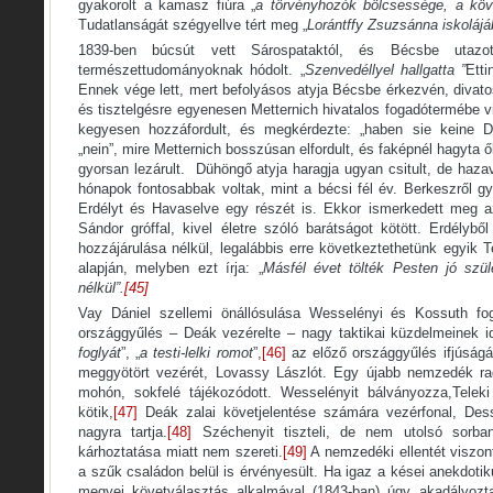
gyakorolt a kamasz fiúra „
a törvényhozók bölcsessége, a köv
Tudatlanságát szégyellve tért meg „
Lorántffy Zsuzsánna iskolájá
1839-ben búcsút vett Sárospataktól, és Bécsbe utaz
természettudományoknak hódolt. „
Szenvedéllyel hallgatta ”
Ett
Ennek vége lett, mert befolyásos atyja Bécsbe érkezvén, divatos
és tisztelgésre egyenesen Metternich hivatalos fogadótermébe v
kegyesen hozzáfordult, és megkérdezte: „haben sie keine Die
„nein”, mire Metternich bosszúsan elfordult, és faképnél hagyta ők
gyorsan lezárult. Dühöngő atyja haragja ugyan csitult, de haza
hónapok fontosabbak voltak, mint a bécsi fél év. Berkeszről gy
Erdélyt és Havaselve egy részét is. Ekkor ismerkedett meg az
Sándor gróffal, kivel életre szóló barátságot kötött. Erdélybő
hozzájárulása nélkül, legalábbis erre következtethetünk egyik T
alapján, melyben ezt írja: „
Másfél évet tölték Pesten jó szül
nélkül”.
[45]
Vay Dániel szellemi önállósulása Wesselényi és Kossuth fo
országgyűlés – Deák vezérelte – nagy taktikai küzdelmeinek ide
foglyát
”, „
a testi-lelki romot
”,
[46]
az előző országgyűlés ifjúságá
meggyötört vezérét, Lovassy Lászlót. Egy újabb nemzedék rad
mohón, sokfelé tájékozódott. Wesselényit bálványozza,Teleki
kötik,
[47]
Deák zalai követjelentése számára vezérfonal, Dess
nagyra tartja.
[48]
Széchenyit tiszteli, de nem utolsó sorb
kárhoztatása miatt nem szereti.
[49]
A nemzedéki ellentét viszont,
a szűk családon belül is érvényesült. Ha igaz a kései anekdot
megyei követválasztás alkalmával (1843-ban) úgy akadályozta