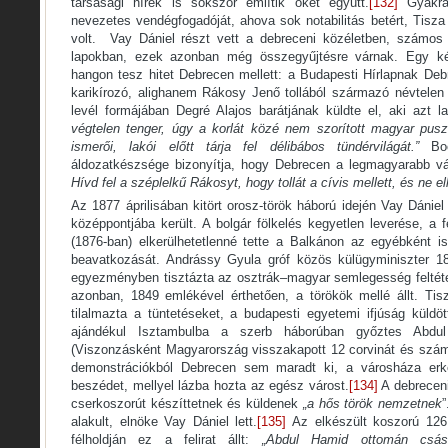
társasági hírek is sokszor említik őket együtt.
[132]
Gyakra
nevezetes vendégfogadóját, ahova sok notabilitás betért, Tisz
volt. Vay Dániel részt vett a debreceni közéletben, számos 
lapokban, ezek azonban még összegyűjtésre várnak. Egy ké
hangon tesz hitet Debrecen mellett: a Budapesti Hírlapnak Deb
karikírozó, alighanem Rákosy Jenő tollából származó névtelen t
levél formájában Degré Alajos barátjának küldte el, aki azt la
végtelen tenger, úgy a korlát közé nem szorított magyar pu
ismerői, lakói előtt tárja fel délibábos tündérvilágát.”
Boc
áldozatkészsége bizonyítja, hogy Debrecen a legmagyarabb vá
Hívd fel a széplelkű Rákosyt, hogy tollát a cívis mellett, és ne 
Az 1877 áprilisában kitört orosz-török háború idején Vay Dánie
középpontjába került. A bolgár fölkelés kegyetlen leverése, a
(1876-ban) elkerülhetetlenné tette a Balkánon az egyébként 
beavatkozását. Andrássy Gyula gróf közös külügyminiszter 18
egyezményben tisztázta az osztrák–magyar semlegesség feltét
azonban, 1849 emlékével érthetően, a törökök mellé állt. T
tilalmazta a tüntetéseket, a budapesti egyetemi ifjúság küldö
ajándékul Isztambulba a szerb háborúban győztes Abdul
(Viszonzásként Magyarország visszakapott 12 corvinát és szá
demonstrációkból Debrecen sem maradt ki, a városháza erké
beszédet, mellyel lázba hozta az egész várost.
[134]
A debreceni
cserkoszorút készíttetnek és küldenek
„a hős török nemzetnek
”
alakult, elnöke Vay Dániel lett.
[135]
Az elkészült koszorú 126
félholdján ez a felirat állt:
„Abdul Hamid ottomán csás