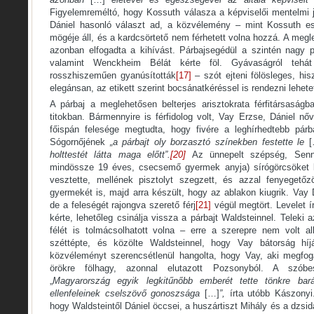
Figyelemreméltó, hogy Kossuth válasza a képviselői mentelmi 
Dániel hasonló választ ad, a közvélemény – mint Kossuth e
mögéje áll, és a kardcsörtető nem férhetett volna hozzá. A megl
azonban elfogadta a kihívást. Párbajsegédül a szintén nagy p
valamint Wenckheim Bélát kérte föl. Gyávaságról tehá
rosszhiszeműen gyanúsították
[17]
– szót ejteni fölösleges, his
elegánsan, az etikett szerint bocsánatkéréssel is rendezni lehete
A párbaj a meglehetősen belterjes arisztokrata férfitársaság
titokban. Bármennyire is férfidolog volt, Vay Erzse, Dániel nőv
főispán felesége megtudta, hogy fivére a leghírhedtebb párb
Sógornőjének
„a párbajt oly borzasztó színekben festette le
[
holttestét látta maga előtt”.
[20]
Az ünnepelt szépség, Senn
mindössze 19 éves, csecsemő gyermek anyja) sírógörcsöket k
vesztette, mellének pisztolyt szegzett, és azzal fenyegető
gyermekét is, majd arra készült, hogy az ablakon kiugrik. Vay D
de a feleségét rajongva szerető férj
[21]
végül megtört. Levelet í
kérte, lehetőleg csinálja vissza a párbajt Waldsteinnel. Teleki
félét is tolmácsolhatott volna – erre a szerepre nem volt a
széttépte, és közölte Waldsteinnel, hogy Vay bátorság híjá
közvéleményt szerencsétlenül hangolta, hogy Vay, aki megfogad
örökre fölhagy, azonnal elutazott Pozsonyból. A szóbe
„
Magyarország egyik legkitűnőbb emberét tette tönkre ba
ellenfeleinek cselszövő gonoszsága
[…]
”,
írta utóbb Kászonyi
hogy Waldsteintől Dániel öccsei, a huszártiszt Mihály és a dzsi