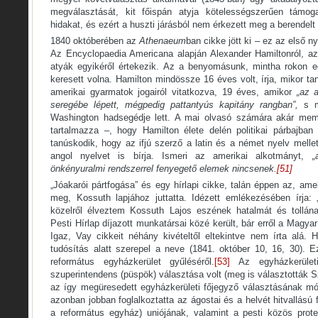
megválasztását, kit főispán atyja kötelességszerűen támog
hidakat, és ezért a huszti járásból nem érkezett meg a berende
1840 októberében az
Athenaeum
ban cikke jött ki – ez az első 
Az Encyclopaedia Americana alapján Alexander Hamiltonról, az
atyák egyikéről értekezik. Az a benyomásunk, mintha rokon e
keresett volna. Hamilton mindössze 16 éves volt, írja, mikor ta
amerikai gyarmatok jogairól vitatkozva, 19 éves, amikor
„az 
seregébe lépett, mégpedig pattantyús kapitány rangban”,
s 
Washington hadsegédje lett. A mai olvasó számára akár mem
tartalmazza –, hogy Hamilton élete delén politikai párbajban 
tanúskodik, hogy az ifjú szerző a latin és a német nyelv mellet
angol nyelvet is bírja. Ismeri az amerikai alkotmányt,
„
önkényuralmi rendszerrel fenyegető elemek nincsenek.
[51]
„Jóakarói pártfogása” és egy hírlapi cikke, talán éppen az, am
meg, Kossuth lapjához juttatta. Idézett emlékezésében írja: „
közelről élveztem Kossuth Lajos eszének hatalmát és tollána
Pesti Hírlap díjazott munkatársai közé került, bár erről a Magyar
Igaz, Vay cikkeit néhány kivételtől eltekintve nem írta alá. 
tudósítás alatt szerepel a neve (1841. október 10, 16, 30). E
református egyházkerület gyűléséről.
[53]
Az egyházkerületi
szuperintendens (püspök) választása volt (meg is választották S
az így megüresedett egyházkerületi főjegyző választásának módj
azonban jobban foglalkoztatta az ágostai és a helvét hitvallású
a református egyház) uniójának, valamint a pesti közös prote