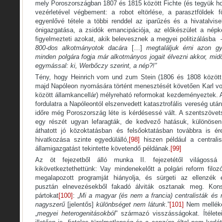
mely Poroszországban 1807 és 1815 között Fichte (és tegyük ho
vezérletével végbement: a robot eltörlése, a parasztföldek 
egyenlővé tétele a többi renddel az iparűzés és a hivatalvise
önigazgatása, a zsidók emancipációja, az előkészület a népk
figyelmezteti azokat, akik belevesznek a megyei politizálásba 
800-dos alkotmányotok dacára
[…]
megtaláljuk érni azon g
minden polgára fogja már alkotmányos jogait élvezni akkor, mid
egymással: ki, Werbőczy szerint, a nép?!”
Tény, hogy Heinrich vom und zum Stein (1806 és 1808 között 
majd Napóleon nyomására történt menesztését követően Karl v
között államkancellár) mélyreható reformokat kezdeményeztek. A fe
fordulatra a Napóleontól elszenvedett katasztrofális vereség után 
időre még Poroszország léte is kérdésessé vált. A szentszövet
egy részét ugyan lefaragták, de kedvező hatásuk, különöse
áthatott jó közoktatásban és felsőoktatásban továbbra is ére
hivatkozása szinte egyedülálló,
[98]
hiszen például a centralis
államigazgatást tekintette követendő példának.
[99]
Az öt fejezetből álló munka II. fejezetétől világossá
kikövetkeztethettünk: Vay mindenekelőtt a polgári reform filo
megalapozott programját hiányolja, és sürgeti az ellenzék
pusztán elnevezésekből fakadó álviták osztanak meg. Konsz
pártokat
[100]
: „
Mi a magyar (és nem a francia) centralisták és 
nagyszerű
[jelentős]
különbséget nem látunk
.”
[101]
Nem mellékese
„
megyei heterogenitásokból
” származó visszásságokat. Ítéletei