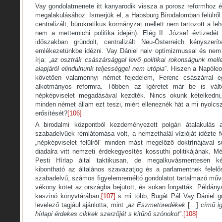
Vay gondolatmenete itt kanyarodik vissza a porosz reformhoz
megalakulásához. Ismerjük el, a Habsburg Birodalomban felülről
centralizált, bürokratikus kormányzat mellett nem tartozott a l
nem a metternichi politika idején). Elég II. József évtizedé
időszakban gründolt, centralizált Neu-Österreich kényszerít
emlékezetünkbe idézni. Vay Dániel naiv optimizmussal és nem 
írja: „
az osztrák császársággal levő politikai rokonságunk melle
alapjáról elindulnunk teljességgel nem utópia
”. Hiszen a Napóleo
követően valamennyi német fejedelem, Ferenc császárral eg
alkotmányos reformra. Többen az ígéretet már be is vált
népképviselet megadásával kezdték. Nincs okunk kételkedni
minden német állam ezt teszi, miért elleneznék hát a mi nyolc
erősítését?
[106]
A birodalmi központból kezdeményezett polgári átalakulás
szabadelvűek rémlátomása volt, a nemzethalál vízióját idézte fö
„népképviselet felülről” minden mást megelőző doktrínájával s
diadalra vitt nemzeti érdekegyesítés kossuthi politikájának. 
Pesti Hírlap által taktikusan, de megalkuvásmentesen képv
kibontható az általános szavazatjog és a parlamentnek felelő
szabadelvű, számos figyelemreméltó gondolatot tartalmazó műve
vékony kötet az országba bejutott, és sokan forgatták. Példány
kaszinó könyvtárában,
[107]
s mi több, Bugát Pál Vay Dániel g
levelező tagjául ajánlotta, mint „
az Eszmetöredékek
[…]
című ig
hírlapi érdekes cikkek szerzőjét s kitűnő szónokot
”.
[108]