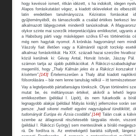
hogy kevéssé ismert, ritkán idézett, s ha indokolt, idegen nyel
Alapos forráskutatást végez, a kiadott okleveleket és elbeszél
latin eredetiben tanulmányozza. Kéziratos forrásoka
gyűjteményéből, és támaszkodik a család értékes berkeszi levé
alkalmazott lábjegyzetek minderről tanúskodnak. A
Magyarorsz
olykor szinte mai szerzők interpretációjára emlékeztet, ugyanis a
a Habsburg párti vagy másképpen szólva 67-es történetírás cé
még nem hagytak nyomot. A krónikás hagyományt nem mindig b
Vászoly fiait illetően vagy a Kálmánról rajzolt torzkép ese
alkalmaz forráskritikát. Ha XIX. századi hazai szerzőre hivatkoz
közül kerülnek ki: Gévay Antal, Horvát István, Jászay Pál.
számon tartja az újabb publikációkat. A Rákóczi-szabadsághar
megemlíti, hogy „
Thaly Kálmán jeles és a Rákóczi korszakot f
kísértem”.
[143]
Értelemszerűen a Thaly által kiadott naplókr
fölsorolására – bár nem lenne tanulság nélkül – itt természetesen
Vay a legteljesebb pártatlanságra törekszik. Olyan történelmi sze
mutat be, és méltányosan értékel, akikről a lehető leg
emlékezetben (például I. Lipót), és nem fukarkodik a bírál
legnagyobb alakjai (például Mátyás király) jellemzése során s
persze: „
hadi sikerei mellett egyéni nagyságával tündöklött, ók
tudományát Európa és Ázsia csodálta”.
[144]
Talán csak a kálvin
szembe az átlagosnál részletesebb tárgyalás révén, viszont
(például I. Rákóczi György) sem mentesülnek a bíráló megjegyzé
rá. De fordítva is. Az eretnekégető baráttá süllyedt, lánge