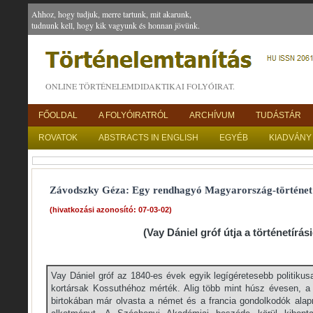
Ahhoz, hogy tudjuk, merre tartunk, mit akarunk,
tudnunk kell, hogy kik vagyunk és honnan jövünk.
ONLINE TÖRTÉNELEMDIDAKTIKAI FOLYÓIRAT.
FŐOLDAL
A FOLYÓIRATRÓL
ARCHÍVUM
TUDÁSTÁR
ROVATOK
ABSTRACTS IN ENGLISH
EGYÉB
KIADVÁNY
Závodszky Géza: Egy rendhagyó Magyarország-történet
(hivatkozási azonosító: 07-03-02)
(Vay Dániel gróf útja a történetírási
Vay Dániel gróf az 1840-es évek egyik legígéretesebb politikus
kortársak Kossuthéhoz mérték. Alig több mint húsz évesen, a 
birtokában már olvasta a német és a francia gondolkodók alap