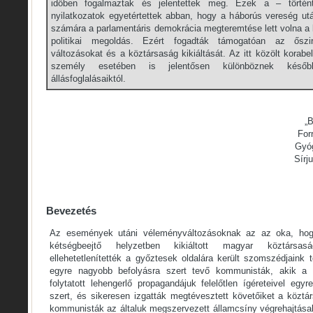
időben fogalmaztak és jelentettek meg. Ezek a – történt
nyilatkozatok egyetértettek abban, hogy a háborús vereség u
számára a parlamentáris demokrácia megteremtése lett volna a l
politikai megoldás. Ezért fogadták támogatóan az őszi
változásokat és a köztársaság kikiáltását. Az itt közölt korab
személy esetében is jelentősen különböznek későbbi
állásfoglalásaiktól.
„B
For
Gyóg
Sírj
Bevezetés
Az események utáni véleményváltozásoknak az az oka, hog
kétségbeejtő helyzetben kikiáltott magyar köztársas
ellehetetlenítették a győztesek oldalára került szomszédjaink t
egyre nagyobb befolyásra szert tevő kommunisták, akik a
folytatott lehengerlő propagandájuk felelőtlen ígéreteivel egy
szert, és sikeresen izgatták megtévesztett követőiket a közt
kommunisták az általuk megszervezett államcsíny végrehajtása