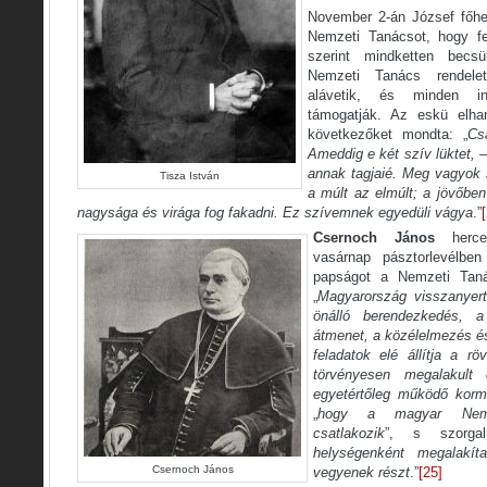
November 2-án József főher
Nemzeti Tanácsot, hogy fe
szerint mindketten becsü
Nemzeti Tanács rendelete
alávetik, és minden in
támogatják. Az eskü elha
következőket mondta: „
Cs
Ameddig e két szív lüktet, 
annak tagjaié. Meg vagyok 
Tisza István
a múlt az elmúlt; a jövőbe
nagysága és virága fog fakadni. Ez szívemnek egyedüli vágya
.”
Csernoch János
herceg
vasárnap pásztorlevélben 
papságot a Nemzeti Taná
„
Magyarország visszanyert
önálló berendezkedés, 
átmenet, a közélelmezés és
feladatok elé állítja a röv
törvényesen megalakult
egyetértőleg működő korm
„
hogy a magyar Nemz
csatlakozik
”, s szorga
helységenként megalakít
Csernoch János
vegyenek részt
.”
[25]