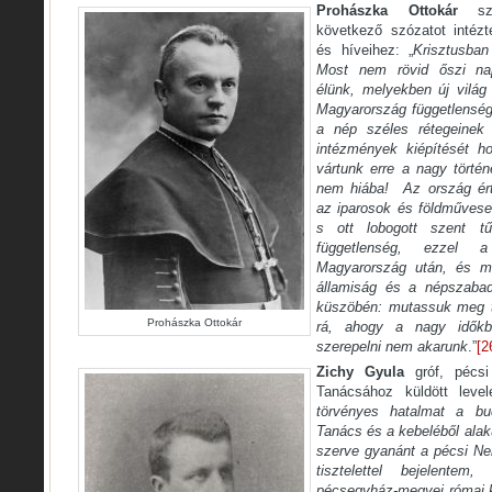
Prohászka Ottokár
szé
következő szózatot intéz
és híveihez: „
Krisztusba
Most nem rövid őszi na
élünk, melyekben új világ 
Magyarország függetlenség
a nép széles rétegeinek 
intézmények kiépítését 
vártunk erre a nagy történ
nem hiába! Az ország ért
az iparosok és földművese
s ott lobogott szent 
függetlenség, ezzel
Magyarország után, és
m
államiság és a népszabad
küszöbén: mutassuk meg t
Prohászka Ottokár
rá, ahogy a nagy időkb
szerepelni nem akarunk
.”
[2
Zichy Gyula
gróf, pécsi
Tanácsához küldött level
törvényes hatalmat a bu
Tanács és a kebeléből alak
szerve gyanánt a pécsi Ne
tisztelettel bejelentem
pécsegyház-megyei római k