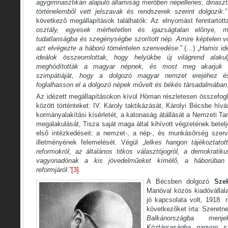
agygimnasztikán alapuló államiság merőben népellenes, dinaszti
történelemből vett jelszavak és rendszerek szerint dolgozik
.
következő megállapítások találhatók: Az elnyomást fenntartott
osztály, egyesek mérhetetlen és igazságtalan előnye, 
tudatlanságba és szegénységbe szorított nép. Amire képtelen vol
azt elvégezte a háború töméntelen szenvedése
.” (…) „
Hamis ide
ideálok összeomlottak, hogy helyükbe új világrend alakul
meghódították a magyar népnek, és most meg akarjuk h
szimpátiáját, hogy a dolgozó magyar nemzet erejéhez é
foglalhasson el a dolgozó népek művelt és békés társadalmában.
Az idézett megállapításokon kívül Hóman részletesen összefogl
között történteket: IV. Károly taktikázását, Károlyi Bécsbe hívá
kormányalakítási kísérletét, a katonaság átállását a Nemzeti Ta
megalakulását, Tisza saját maga által kihívott végzetének betel
első intézkedéseit: a nemzet-, a nép-, és munkásőrség szerv
illetményének felemelését. Végül „
lelkes hangon tájékoztatot
reformokról, az általános titkos választójogról, a demokratikus
vagyonadónak a kis jövedelműeket kímélő, a háborúban 
reformjáról
.”
[3]
A Bécsben dolgozó
Sze
Manóval közös kiadóvállala
jó kapcsolata volt, 1918.
következőket írta: Szeretne
Balkánországba men
Köztársaságba nagyon sz