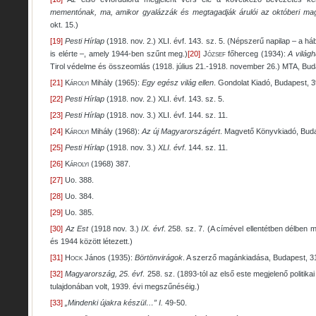
mementónak, ma, amikor gyalázzák és megtagadják árulói az októberi mag
okt. 15.)
[19]
Pesti Hírlap
(1918. nov. 2.) XLI. évf. 143. sz. 5. (Népszerű napilap – a h
is elérte –, amely 1944-ben szűnt meg.)
[20]
József
főherceg (1934):
A világh
Tirol védelme és összeomlás (1918. július 21.-1918. november 26.) MTA, Bud
[21]
Károlyi
Mihály (1965):
Egy egész világ ellen
. Gondolat Kiadó, Budapest, 3
[22]
Pesti Hírlap
(1918. nov. 2.) XLI. évf. 143. sz. 5.
[23]
Pesti Hírlap
(1918. nov. 3.) XLI. évf. 144. sz. 11.
[24]
Károlyi
Mihály (1968):
Az új Magyarországért
. Magvető Könyvkiadó, Buda
[25]
Pesti Hírlap
(1918. nov. 3.)
XLI. évf
. 144. sz. 11.
[26]
Károlyi
(1968) 387.
[27]
Uo. 388.
[28]
Uo. 384.
[29]
Uo. 385.
[30]
Az Est
(1918 nov. 3.)
IX. évf
. 258. sz. 7. (A címével ellentétben délben
és 1944 között létezett.)
[31]
Hock
János (1935):
Börtönvirágok
. A szerző magánkiadása, Budapest, 3
[32]
Magyarország, 25. évf
. 258. sz. (1893-tól az első este megjelenő politika
tulajdonában volt, 1939. évi megszűnéséig.)
[33]
„Mindenki újakra készül…” I.
49-50.