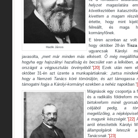
helyzet magaslatára em
következtében katasztróf
kivettem a magam részé
értette, hogy mint kijel
félreállt, és maga hel
kormányfőnek.
E téren azonban az volt
hogy október 28-án
Tisza
Hadik János
ugyancsak Károlyi mini
javasolta, „
mert már minden más elkésett. Ő még megállíthatj
hogyha egy hajszálnyi hazafiság és becsület van a lelkében, a
országot a végpusztulás örvényéből
.”
[20]
Ezek után nem elké
október 31-én azt üzente a munkapártiaknak: „
tartsa minden
hogy a Nemzeti Tanács köré tömörüljön, és azt támogassa 
támogatni fogja a Károlyi-kormányt ezekben a nehéz napokban
.”
Mágnások egy csoportja a f
és a radikális földreform me
birtokreform minél gyorsab
céljából pedig, a törv
megelőzőleg, a népképvisel
a magunk készségét
.”
[22]
A
arról értesítették Károlyi Mi
állampolgárok leteszik
Tanácsnak
.”
[23]