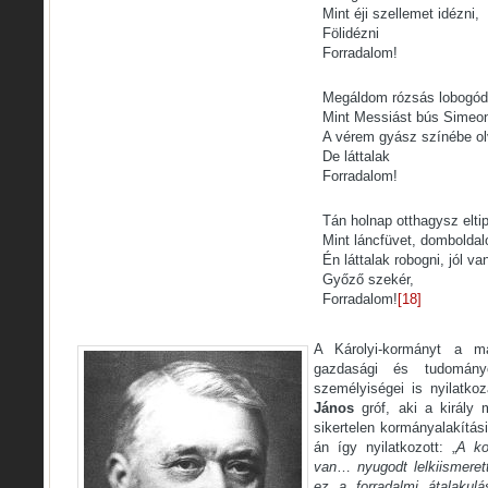
Mint éji szellemet idézni,
Fölidézni
Forradalom!
Megáldom rózsás lobogód
Mint Messiást bús Simeo
A vérem gyász színébe ol
De láttalak
Forradalom!
Tán holnap otthagysz eltip
Mint láncfüvet, domboldal
Én láttalak robogni, jól va
Győző szekér,
Forradalom!
[18]
A Károlyi-kormányt a mag
gazdasági és tudomány
személyiségei is nyilatko
János
gróf, aki a király 
sikertelen kormányalakítási
án így nyilatkozott: „
A ko
van
…
nyugodt lelkiismere
ez a forradalmi átalaku