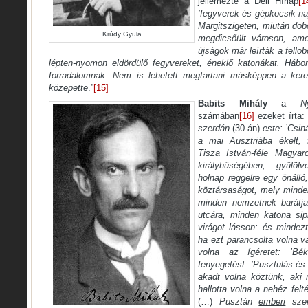
jellemezte a Déli Hírlap
[1
’fegyverek és gépkocsik nap
Margitszigeten, miután do
Krúdy Gyula
megdicsőült városon, ame
újságok már leírták a fello
lépten-nyomon eldördülő fegyvereket, éneklő katonákat. Hábor
forradalomnak. Nem is lehetett megtartani másképpen a keres
közepette
.”
[15]
Babits Mihály
a
N
számában
[16]
ezeket írta: 
szerdán
(30-án)
este: ’Csin
a mai Ausztriába ékelt, feu
Tisza István-féle Magya
királyhűségében, gyűlöl
holnap reggelre egy önálló,
köztársaságot, mely minde
minden nemzetnek barátja
utcára, minden katona si
virágot lásson: és mindezt
ha ezt parancsolta volna v
volna az ígéretet: ’B
fenyegetést: ’Pusztulás és 
akadt volna köztünk, aki 
hallotta volna a nehéz felté
(…)
Pusztán
emberi
szem