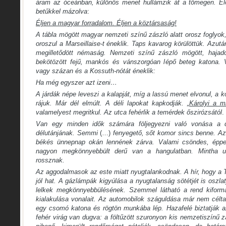
áram az óceánban, különös menet hullámzik át a tömegen. Elől
betűkkel mázolva
:
Éljen a magyar forradalom. Éljen a köztársaság!
A tábla mögött magyar nemzeti színű zászló alatt orosz foglyok
oroszul a Marseillaise-t éneklik. Taps kavarog körülöttük. Azutá
megilletődött némaság. Nemzeti színű zászló mögött, hajad
bekötözött fejű, mankós és vánszorgóan lépő beteg katona. V
vagy százan és a Kossuth-nótát éneklik:
Ha még egyszer azt izeni…
A járdák népe leveszi a kalapját, míg a lassú menet elvonul, a k
rájuk. Már dél elmúlt. A déli lapokat kapkodják. „
Károlyi a mi
valamelyest megritkul. Az utca fehérlik a temérdek őszirózsától
.
Van egy minden idők számára följegyezni való vonása a 
délutánjának. Semmi
(…)
fenyegető, sőt komor sincs benne. Az
békés ünnepnap okán lennének zárva. Valami csöndes, éppe
nagyon megkönnyebbült derű van a hangulatban. Mintha u
rossznak.
Az aggodalmasok az este miatt nyugtalankodnak. A hír, hogy a Ta
jól hat. A gázlámpák kigyúlása a nyugtalanság sötétjét is oszla
lelkek megkönnyebbülésének. Szemmel látható a rend kiform
kialakulása vonalait. Az automobilok száguldása már nem céltalan
egy csomó katona és rögtön munkába lép. Hazafelé biztatják 
fehér virág van dugva: a föltűzött szuronyon kis nemzetiszínű 