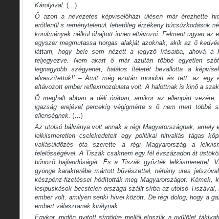
Károlyival
. (…)
Ő azon a nevezetes képviselőházi ülésen már érezhette hid
erőtlenül s reménytelenül, lehetőleg érzékeny búcsúzkodások né
körülmények nélkül óhajtott innen eltávozni. Felment ugyan az
egyszer megmutassa horgas alakját azoknak, akik az ő kedvéért
láttam, hogy bele sem nézett a jegyző írásaiba, ahová a 
feljegyezve. Nem akart ő már azután többé egyetlen szó
legnagyobb szégyenét, halálos ítéletét bevallotta a képvise
elveszítettük!’ – Amit még ezután mondott és tett: az egy ébr
eltávozott ember reflexmozdulata volt. A halottnak is kinő a szak
Ő meghalt abban a déli órában, amikor az ellenpárt vezére, 
igazság erejével percekig végigmérte s ő nem mert többé s
ellenségnek
. (…)
Az utolsó bálványa volt annak a régi Magyarországnak, amely e
lelkiismeretlen cselekedeteit egy politikai hitvallás tágas k
vallásüldözés óta szerette a régi Magyarország a lelkiism
felelősségével. A Tiszák csaknem egy fél évszázadon át üstökö
bűnöző hajlandóságát. És a Tiszák győzték lelkiismerettel. 
gyönge karakterébe mártott bűvészettel, néhány üres jelszóval
készpénz-fizetéssel hódították meg Magyarországot. Kémek, ko
lesipuskások becstelen országa szállt sírba az utolsó Tiszával,
ember volt, amilyen senki hívei között. De régi dolog, hogy a 
embert választanak királynak.
Egykor, midőn nyitott sírgödre mellől eloszlik a gyűlölet fáklya