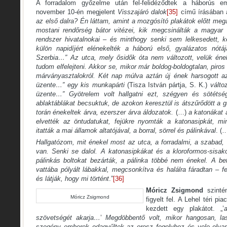
A forradalom győzelme után fel-felidéződtek a háborús e
november 10-én megjelent
Visszajáró dalok
[35]
című írásában a
az első dalra? Én láttam, amint a mozgósító plakátok előtt meg
mostani rendőrség bátor vitézei, kik megcsinálták a magyar 
rendszer hivatalnokai – és minthogy senki sem lelkesedett, k
külön napidíjért elénekelték a háború első, gyalázatos nótájá
Szerbia…″ Az utca, mely ősidők óta nem változott, velük éne
tudom elfelejteni. Akkor se, mikor már boldog-boldogtalan, piro
márványasztalokról. Két nap múlva aztán új ének harsogott a
üzente…″ egy kis munkapárti
(Tisza István pártja, S. K.)
válto
üzente…″ Gyötrelem volt hallgatni ezt, szégyen és sötétség 
ablaktáblákat becsuktuk, de azokon keresztül is átszűrődött a
torán énekeltek árva, ezerszer árva áldozatok.
(…)
a katonákat 
elvették az öntudatukat, fejükre nyomták a katonasipkát, mi
itatták a mai államok altatójával, a borral, sörrel és pálinkával
. (
Hallgatózom, mit énekel most az utca, a forradalmi, a szabad
van. Senki se dalol. A katonasipkákat és a kloroformos-sisako
pálinkás boltokat bezárták, a pálinka többé nem énekel. A b
vattába pólyált lábakkal, megcsonkítva és halálra fáradtan – f
és látják, hogy mi történt
.”
[36]
Móricz Zsigmond
szinté
Móricz Zsigmond
figyelt fel. A Lehel téri pi
kezdett egy plakátot. „’
szövetségét akarja…
’
Megdöbbentő volt, mikor hangosan, la
szegény emberek odagyűltek az orosz fogolyhoz és vele olvas