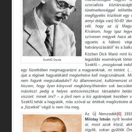
szocialista köztársas
türelmetlenséggel telítet
megfigyelés közlését egy c
annyi dolga van) 50-60 ’de
véli, hogy az új Magya
Kívánom, hogy igaz legy
szívesen megyek haza aká
ugyanis a háború végé
hatványozásától” és a balka
Közben Dick Manó mint kiad
legutóbbi események történ
Szekfű Gyula
Szekfű – „
mozgásnak indult
egy füzetkében megmagyarázni a magyaroknak, mi történt
. (
újat a réginek hagyatékától megterhelve kell megcsinálnunk. Mi
nem fogunk megszabadulni? Az államnemzet, kultúrnemzet st
hiszem, hogy ilyen könyvvel megkönnyíthetném sok becsület
másrészt pedig a helyes antisovinisztikus társadalmi belát
viszont: minek írni? – a jövő nem a kis agrárnépek kezében 
Szekfű tehát a hagyaték, más szóval az értékek megőrzésére aka
a „füzetkét” végül is nem írta meg.
Az
Új Nemzedék
[6]
1918.
Milotay István
nyílt levele
úr, most azok közül, ak
irigylik, sokan gyűlölik Ö