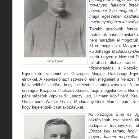
törvényes hatalom birto
november 2-án megtartott 
maga egészében csatlakoz
tevékenységében készsége
További püspökök, fontos
testületek hasonló nyilatko
nem maradtak el mögöttük 
31-én megjelent a Magyar 
küldöttsége
Madarassy-Be
esküt tegyen a Nemzeti Ta
Zichy Gyula
feliratban, illetve írásbe
tőzsdetanács, a Község
Egyesülete, valamint az Országos Magyar Gazdasági Egye
elnökkel. A képviselőház tisztviselői élén megjelent a Nemzeti 
képviselőház elnöke, hogy bejelentse csatlakozásukat. A to
országos Központi Hitelszövetkezet, majd megjelentek a Nemze
pénzintézetek képviselői: Lánczy Leó, Ullmann Adolf báró, K
Gyula báró, Walder Gyula, Madarassy-Beck Marcell báró, Ke
hogy bejelentsék csatlakozásukat.
Az országos Bírói és Üg
osztályának csatlakozó ü
budapesti törvényszék el
„
Össze kell tartani, hog
legyen, hanem megújultan