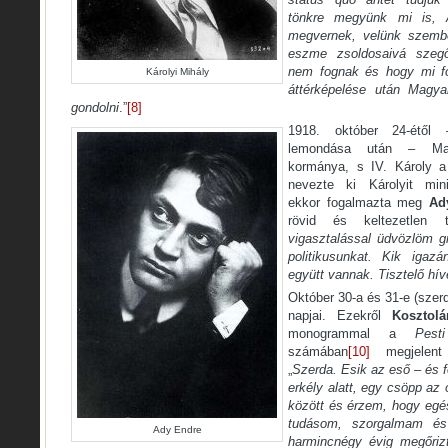
tönkre megyünk mi is, 
megvernek, velünk szembe
eszme zsoldosaivá
szeg
nem fognak és hogy mi f
Károlyi Mihály
áttérképelése után Magya
gondolni
.”
[8]
1918. október 24-étől 
lemondása után – Mag
kormánya, s IV. Károly a
nevezte ki Károlyit mini
ekkor fogalmazta meg
Ad
rövid és keltezetlen tá
vigasztalással üdvözlöm gr
politikusunkat. Kik igazá
együtt vannak. Tisztelő hív
Október 30-a és 31-e (szerd
napjai. Ezekről
Kosztol
monogrammal a
Pest
számában
[10]
megjelent
„
Szerda. Esik az eső – és f
erkély alatt, egy csöpp az
között és érzem, hogy eg
tudásom, szorgalmam és 
Ady Endre
harmincnégy évig megőriz