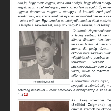
arra jó, hogy most vagyok, csak arra szolgál, hogy ebben a nag
legyek azon a hullámhegyen, mely az ég felé száguld. Ó, milye
egynek érezhetem magam a tömeggel. A katonák zord puskáj
sorakoznak, egyszerre értelmet nyer és mozdulatukban — a va
– isteni erő van. Egy ezredes az erkélyről rekedten élteti a közt
is letépte a sapkarózsát, mely úgy sárgult a sapkán, mint fekél
Csütörtök. Népszónokokat h
a hideg esőben. Minden sz
Mintha álomban beszélne,
lázas és biztos. Az arca p
komor. Én pedig nézem, 
október barátságtalan nyir
világtörténelmi percben is,
forradalom vezéreit
.
puskaropogásban sem érezt
voltát, akkor se féltettem
sötét esőben.
A forradalmi város olyan,
Kosztolányi Dezső
nyugodt, a hőmérő alig mut
sötétség beálltával – vadul emelkedik a higanyoszlop a 39 és 40
(…)
[11]
Az Újság
november 2-a
(
Szöllősi Zsigmond
) u
címmel számolt be október