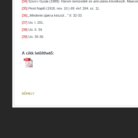
[34]
Szekfű
Gyula (1989):
Három nemzedék és ami utána következik
. Maece
[35]
Pesti Napló
(1918. nov. 10.)
69. évf
. 264. sz. 11.
[36]
„Mindenki újakra készül…” II.
32-33.
[37]
Uo. I. 201.
[38]
Uo. II. 34.
[39]
Uo. 35-36.
A cikk letölthető:
MŰHELY