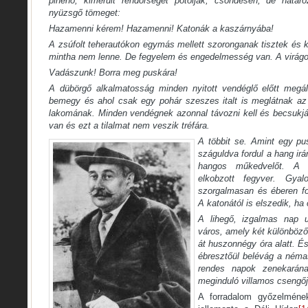
pihenő, kimerült rendőrséget pótolják, csöndesen, de határo
nyüzsgő tömeget:
Hazamenni kérem! Hazamenni! Katonák a kaszárnyába!
A zsúfolt teherautókon egymás mellett szoronganak tisztek és
mintha nem lenne. De fegyelem és engedelmesség van. A virágos
Vadászunk! Borra meg puskára!
A dübörgő alkalmatosság minden nyitott vendéglő előtt megál
bemegy és ahol csak egy pohár szeszes italt is meglátnak az 
lakomának. Minden vendégnek azonnal távozni kell és becsukják 
van és ezt a tilalmat nem veszik tréfára.
A többit se. Amint egy pus
száguldva fordul a hang ir
hangos műkedvelőt. A
elkobzott fegyver. Gya
szorgalmasan és éberen fo
A katonától is elszedik, ha 
A lihegő, izgalmas nap u
város, amely két különböző 
át huszonnégy óra alatt. És
ébresztőül belévág a néma
rendes napok zenekarán
meginduló villamos csengő
A forradalom győzelmén