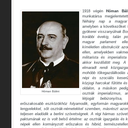
1918 végén
Hóman Báli
munkatársa megjelentete
Néhány nap a magyar t
amelyben a következőket ír
gyökerei visszanyúlnak Bos
korábbi évekig, talán p
magyar parlament ellen
kíméletlen obstrukciót azo
ellen, amelyekben vakmer
militarista és imperialist
akkor kezdődött meg. A le
elmaradt rendi közigazga
mohóbb tőkegazdálkodás á
népi és szociális keserű
közjogi harcokat fűtötte é
oldalon, a másikon pedig
Hóman Bálint
osztrák imperializmus, 
létjogát bebizonyítsa
erőszakosabb eszközökhöz folyamodik, egyformán magyarokka
lengyelekkel, sőt osztrák-németekkel szemben, másrészt azon
teljesen eladódik a berlini szövetségnek. A régi hármas szöv
paktumának ez is volt belső értelme: az osztrák igazgatás és k
népek ellen kormányzott erőszakos és hibrid, természetell