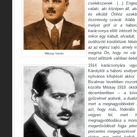
cselekszenek
. (…)
Enge
valaki, aki középen áll, ak
és elküldi Önhöz ezek
őszinteség szavát. Alább 
melyet gróf úr a hábor
karácsonya előtt intézett 
mikor egy kábult, elvadult
üvöltözött körülöttünk fél
az az egész sajtó, amely mo
megírta Ön, hogy mi vár 
Milotay István
most előttünk valóban betel
1914 karácsonyára ugya
Károlyitól a háború esélye
nyilvános kifejtését akkor 
Bizalmas levelében viszon
közölte Milotay 1918. okt
decemberében – a követ
győzelmet aratunk, a dualiz
mert a megnagyobbodott m
azt, hogy más, föderális j
vegyen fel, mert his
megnagyobbodása a monar
megerősödését fogja jele
percentes megegyezéssel 
status quo antet tudjuk