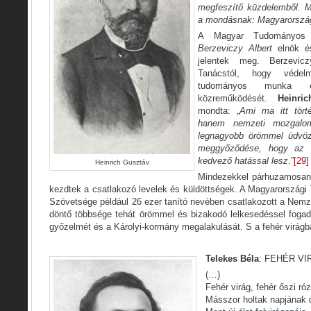
megfeszítő küzdelemből. Mo
a mondásnak: Magyarország
A Magyar Tudományos A
Berzeviczy Albert
elnök 
jelentek meg. Berzevi
Tanácstól, hogy véde
tudományos munka ért
közreműködését.
Heinric
mondta: „
Ami ma itt tört
hanem nemzeti mozgalo
legnagyobb örömmel üdvözl
meggyőződése, hogy az a
kedvező hatással lesz
.”
[29]
Heinrich Gusztáv
Mindezekkel párhuzamosan 
kezdtek a csatlakozó levelek és küldöttségek. A Magyarországi
Szövetsége például 26 ezer tanító nevében csatlakozott a Nem
döntő többsége tehát örömmel és bizakodó lelkesedéssel fogad
győzelmét és a Károlyi-kormány megalakulását. S a fehér virágban
Telekes Béla
: FEHÉR VI
(…)
Fehér virág, fehér őszi r
Másszor holtak napjának 