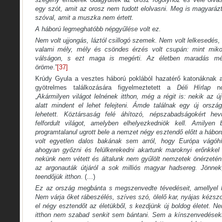
egy szót, amit az orosz nem tudott elolvasni. Meg is magyaráz
szóval, amit a muszka nem értett.
A háború legmeghatóbb népgyűlése volt ez.
Nem volt ujjongás, láztól csillogó szemek. Nem volt lelkesedés,
valami mély, mély és csöndes érzés volt csupán: mint miko
válságon, s ezt maga is megérti. Az életben maradás mé
öröme
.”
[37]
Krúdy Gyula a vesztes háború poklából hazatérő katonáknak a
gyötrelmes találkozására figyelmeztetett a
Déli Hírlap
no
„
Akármilyen világot lelnének itthon, még a régit is: nekik az 
alatt mindent el lehet felejteni. Ámde találnak egy új orsz
lehetett. Köztársaság felé áhítozó, népszabadságokért he
felfordult világot, amelyben elhelyezkedniök kell. Amilyen
programtalanul ugrott bele a nemzet négy esztendő előtt a háb
volt egyetlen dalos bakának sem arról, hogy Európa vágóhíd
ahogyan győzni és felülkerekedni akartunk maroknyi erőnkkel 
nekünk nem vétett és általunk nem gyűlölt nemzetek önérzetén:
az argonauták útjáról a sok milliós magyar hadsereg. Jönne
teendőjük itthon
. (…)
Ez az ország megbánta s megszenvedte tévedéseit, amellyel le
Nem várja őket rábeszélés, szíves szó, ölelő kar, nyájas kézszo
el négy esztendőt az életükből, s kezdjünk új boldog életet. 
itthon nem szabad senkit sem bántani. Sem a kínszenvedésekb