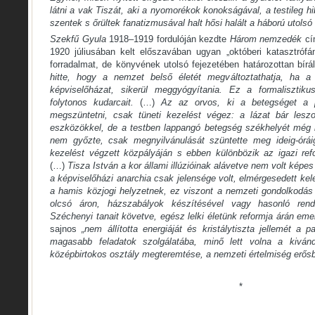
látni a vak Tiszát, aki a nyomorékok konokságával, a testileg 
szentek s őrültek fanatizmusával halt hősi halált a háború utols
Szekfű Gyula
1918–1919 fordulóján kezdte
Három nemzedék
cí
1920 júliusában kelt előszavában ugyan „októberi katasztróf
forradalmat, de könyvének utolsó fejezetében határozottan bírált
hitte, hogy a nemzet belső életét megváltoztathatja, ha a
képviselőházat, sikerül meggyógyítania. Ez a formalisztik
folytonos kudarcait.
(…)
Az az orvos, ki a betegséget a p
megszüntetni, csak tüneti kezelést végez: a lázat bár leszo
eszközökkel, de a testben lappangó betegség székhelyét még 
nem győzte, csak megnyilvánulását szüntette meg ideig-óráig
kezelést végzett közpályáján s ebben különbözik az igazi ref
(…)
Tisza István a kor állami illúzióinak alávetve nem volt kép
a képviselőházi anarchia csak jelensége volt, elmérgesedett kel
a hamis közjogi helyzetnek, ez viszont a nemzeti gondolkodás 
olcsó áron, házszabályok készítésével vagy hasonló ren
Széchenyi tanait követve, egész lelki életünk reformja árán em
sajnos
„nem állította energiáját és kristálytiszta jellemét a 
magasabb feladatok szolgálatába, minő lett volna a kiván
középbirtokos osztály megteremtése, a nemzeti értelmiség erősb
*