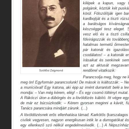
kilépek a kapun, vagy tí
polgárok, köztük két puská
körül. Fölszólítják igen b
kardbojtját és a tiszti róz
a barátságos kívánságna
készséggel tesz eleget. 
vesz elő és a tiszti csillag
fölvirágozzák és továbbeng
hatalmas termetű őrmester
pár katonát és igazolásr
csodálatos! – a katonák e
írásaikat és senkinek se
azt az aktusát megzavarn
rendőrrel vitatkozik:
Szöllősi Zsigmond
Parancsolja meg, hogy ne l
meg ön! Egyformán parancsolunk! De mások is kiáltozzák
: –
Ne
a munícióval! Egy katona, aki épp az imént durrantott belé a 
mondja: – Van még kérem, elég! – És egy csomó töltényt mutat.
A Rákóczi úton a dübörgés és a lövöldözés kábító. Itt végre eg
de már ez búcsúzkodik: – Kérem gyorsan meginni a kávét, fiz
Tanács parancsára mindjárt zárunk
. (…)
A lövöldözésnek erős ellenhatása támad. Karkötős
(karszalagos 
civilek vegyesen, nagyon energikusan intik le a durrogatókat és
egy ellenkező szó nélkül engedelmeskedik.
(…)
A Népszínház 