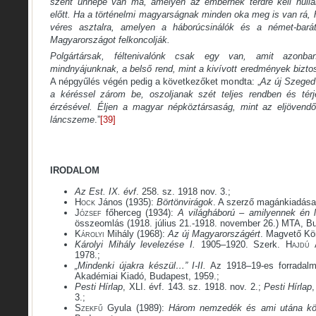
szent ünnepe van ma, amelyen az embernek térdre kell hull
előtt. Ha a történelmi magyarságnak minden oka meg is van rá,
véres asztalra, amelyen a háborúcsinálók és a német-barát
Magyarországot felkoncolják.
Polgártársak, féltenivalónk csak egy van, amit azonba
mindnyájunknak, a belső rend, mint a kivívott eredmények bizto
A népgyűlés végén pedig a következőket mondta: „
Az új Szeged
a kéréssel zárom be, oszoljanak szét teljes rendben és té
érzésével. Éljen a magyar népköztársaság, mint az eljövendő
láncszeme
.”
[39]
IRODALOM
Az Est. IX. évf
. 258. sz. 1918 nov. 3.;
Hock
János (1935):
Börtönvirágok
. A szerző magánkiadása
József
főherceg (1934):
A világháború – amilyennek én l
összeomlás (1918. július 21.-1918. november 26.) MTA, B
Károlyi
Mihály (1968):
Az új Magyarországért
. Magvető Kö
Károlyi Mihály levelezése I.
1905–1920. Szerk.
Hajdú
A
1978.;
„Mindenki újakra készül…” I-II.
Az 1918–19-es forradal
Akadémiai Kiadó, Budapest, 1959.;
Pesti Hírlap
, XLI. évf. 143. sz. 1918. nov. 2.;
Pesti Hírlap
3.;
Szekfű
Gyula (1989):
Három nemzedék és ami utána kö