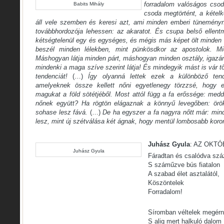
forradalom valóságos csod
Babits Mihály
csoda megtörtént, a kételk
áll vele szemben és keresi azt, ami minden emberi tüneményn
továbbhordozója lehessen: az akaratot. És csupa belső ellentm
kétségtelenül egy és egységes, és mégis más képet ölt minden
beszél minden lélekben, mint pünkösdkor az apostolok. M
Máshogyan látja minden párt, máshogyan minden osztály, igazá
mindenki a maga szíve szerint látja! És mindegyik mást is vár
tendenciát!
(…)
Így olyanná lettek ezek a különböző ten
amelyeknek össze kellett nőni egyetlenegy törzzsé, hogy e
magukat a föld sötétjéből. Most attól függ a fa erőssége: med
nőnek együtt? Ha rögtön elágaznak a könnyű levegőben: örö
sohase lesz fává.
(…)
De ha egyszer a fa nagyra nőtt már: min
lesz, mint új szétválása két ágnak, hogy mentül lombosabb koro
Juhász Gyula
: AZ OKT
Juhász Gyula
Fáradtan és csalódva szá
S száműzve bús fiatalon
A szabad élet asztalától,
Köszöntelek
Forradalom!
Síromban véltelek megérn
S alig mert halkuló dalom