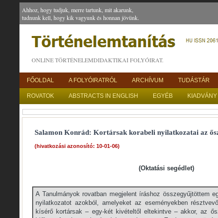
Ahhoz, hogy tudjuk, merre tartunk, mit akarunk,
tudnunk kell, hogy kik vagyunk és honnan jövünk.
ONLINE TÖRTÉNELEMDIDAKTIKAI FOLYÓIRAT.
FŐOLDAL
A FOLYÓIRATRÓL
ARCHÍVUM
TUDÁSTÁR
ROVATOK
ABSTRACTS IN ENGLISH
EGYÉB
KIADVÁNY
Salamon Konrád: Kortársak korabeli nyilatkozatai az ős
(hivatkozási azonosító: 10-01-06)
(Oktatási segédlet)
A Tanulmányok rovatban megjelent íráshoz összegyűjtöttem eg
nyilatkozatot azokból, amelyeket az eseményekben résztvev
kísérő kortársak – egy-két kivételtől eltekintve – akkor, az ő