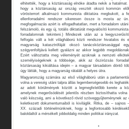
elhitették, hogy a köztársaság elnöke átadta nekik a hatalmat
hogy a köztársaság az ország vesztét okozó kommün elők
vörösterrort alkalmazó kommunista diktatúra megbukott, a fehé
ellenforradalmi rendszer sikeresen össze is mosta az ún.
megfogalmazás azért is elfogadhatatlan, mert a forradalom után
felszámoló, és egy új, totális diktatúrát megvalósító kommunist
forradalomnak tekinteni.) Mindezek után az a leegyszerűsí
felfogás vált a két világháború közti rendszer hivatalos és
magyarság katasztrófáját okozó tanácsköztársasággal eg
szégyenfoltjává kellett gyalázni az akkor legjobb megoldásnak
Ezért változtatta meg véleményét azoknak a nemzeti elkötel
személyiségeknek a többsége, akik az őszirózsás forrad
köztársaság kikiáltása idején – a magyar társadalom döntő t
úgy látták, hogy a magyarság rátalált a helyes útra.
Magyarország számára az első világháború után a parlamentár
volna a vereség utáni talpra állás legemberségesebb és leghat
az adott körülmények között a legmegfelelőbb kerete a köz
amelynek megerősödését jelentős részben biztosíthatta volna
való készség, ami a következő rövid szöveggyűjteménynek az ő
keletkezett dokumentumaiból is kiviláglik. Ritka, de – sajnos –
XX. századi történelmünknek, hogy a legfontosabb kérdésekb
baloldaltól a mérsékelt jobboldalig minden politikai irányzat.
*