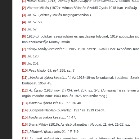
[1]
Hóman
Bálint (1918):
Néhány nap a magyar történelemből
. Atheneum, Bud
[2]
Vértesy
Miklós (1972): Hóman Bálint és Szekfű Gyula 1918-ban.
Valóság, 
[3]
Uo. 57. (Vértesy Miklós megfogalmazása.)
[4]
Uo. 57-58.
[5]
Uo. 57.
[6]
1913-tól politikai, szépirodalmi és gazdasági folyóirat, 1919 augusztusátó
ban szerkesztője Milotay István.
[7]
Károlyi Mihály levelezése I.
1905–1920. Szerk.
Hajdú
Tibor. Akadémiai Kia
[8]
Uo. 120.
[9]
Uo. 251.
[10]
Pesti Napló, 69. évf
. 258. sz. 7.
[11]
„Mindenki újakra készül…” I.
Az 1918–19-es forradalmak irodalma. Szer
Budapest, 1959. 45.
[12]
Az Újság
(1918. nov. 2.)
XVI. évf
. 257. sz. 2-3. (A napilap Tisza István g
orgánumaként indult 1903-ban, és 1925-ben szűnt meg.)
[13]
Mindenki újakra készül…” I.
36-40.
[14]
Budapesti Napilap (bulvárlap) 1917 és 1919 között.
[15]
Mindenki újakra készül…” I.
47.
[16]
Babits
Mihály (1918): Az első pillanatban.
Nyugat, 11. évf
. 21-22. sz.
[17]
„Mindenki újakra készül…” II.
7-9.
[18]
Az első évfordulóra megjelent vers elé a következő bevezetés ker