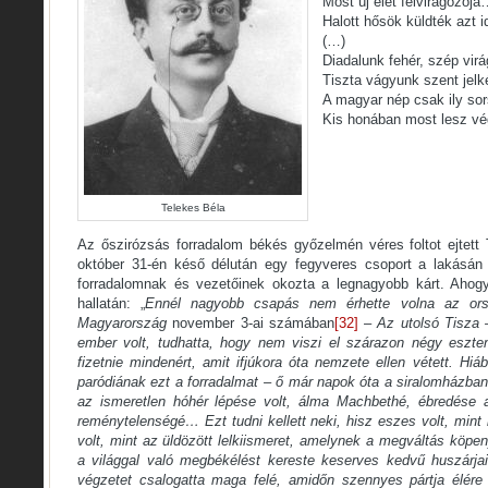
Most új élet felvirágozój
Halott hősök küldték azt i
(…)
Diadalunk fehér, szép virá
Tiszta vágyunk szent jelk
A magyar nép csak ily so
Kis honában most lesz vé
Telekes Béla
Az őszirózsás forradalom békés győzelmén véres foltot ejtett T
október 31-én késő délután egy fegyveres csoport a lakásán 
forradalomnak és vezetőinek okozta a legnagyobb kárt. Aho
hallatán: „
Ennél nagyobb csapás nem érhette volna az ors
Magyarország
november 3-ai számában
[32]
–
Az utolsó Tisza
ember volt, tudhatta, hogy nem viszi el szárazon négy eszten
fizetnie mindenért, amit ifjúkora óta nemzete ellen vétett. Hi
paródiának ezt a forradalmat – ő már napok óta a siralomházban
az ismeretlen hóhér lépése volt, álma Machbethé, ébredése a
reménytelenségé… Ezt tudni kellett neki, hisz eszes volt, mint
volt, mint az üldözött lelkiismeret, amelynek a megváltás köpe
a világgal való megbékélést kereste keserves kedvű huszárja
végzetet csalogatta maga felé, amidőn szennyes pártja élére