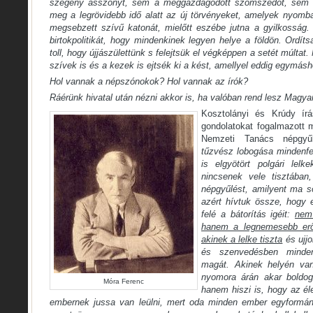
szegény asszonyt, sem a meggazdagodott szomszédot, sem a 
meg a legrövidebb idő alatt az új törvényeket, amelyek nyomba
megsebzett szívű katonát, mielőtt eszébe jutna a gyilkosság.
birtokpolitikát, hogy mindenkinek legyen helye a földön. Ordít
toll, hogy újjászülettünk s felejtsük el végképpen a setét múltat.
szívek is és a kezek is ejtsék ki a kést, amellyel eddig egymás
Hol vannak a népszónokok? Hol vannak az írók?
Ráérünk hivatal után nézni akkor is, ha valóban rend lesz Magy
Kosztolányi és Krúdy írá
gondolatokat fogalmazott
Nemzeti Tanács népgyű
tűzvész lobogása mindenfe
is elgyötört polgári lelk
nincsenek vele tisztában
népgyűlést, amilyent ma s
azért hívtuk össze, hogy e
felé a bátorítás igéit:
nem
hanem a legnemesebb erőé
akinek a lelke tiszta
és ujj
és szenvedésben minden
magát. Akinek helyén va
nyomora árán akar boldog 
Móra Ferenc
hanem hiszi is, hogy az éle
embernek jussa van leülni, mert oda minden ember egyformán 