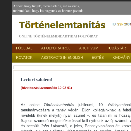
Ahhoz, hogy tudjuk, merre tartunk, mit akarunk,
tudnunk kell, hogy kik vagyunk és honnan jövünk.
ONLINE TÖRTÉNELEMDIDAKTIKAI FOLYÓIRAT.
FŐOLDAL
A FOLYÓIRATRÓL
ARCHÍVUM
TUDÁSTÁR
ROVATOK
ABSTRACTS IN ENGLISH
EGYÉB
KIADVÁNY
Lectori salutem!
(hivatkozási azonosító: 10-02-01)
Az online
Történelemtanítás
jubileumi, 10. évfolyamán
tanulmányozásra a tanév végén. Eljön kollégáinknak a feltö
rövidebb (kinek melyik) nyári szünet –, és talán mi is hozzáj
Sajnos szomorú megemlékezéssel kell nyitnunk az új számot, am
és becsült
John Lukacs
tól, a jeles, Pennsylvaniában élt konz