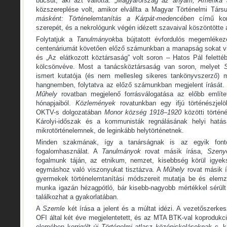
búcsút, aki azt vallotta: „
Magyarország az anyám, Amerika 
közszereplése volt, amikor elvállta a Magyar Történelmi Társ
másként: Történelemtanítás a Kárpát-medencében
című konf
szerepét, és a nekrológunk végén idézett szavaival köszöntötte 
Folytatjuk a
Tanulmányok
ba bújtatott évfordulós megemléke
centenáriumát követően előző számunkban a manapság sokat vit
és „Az elátkozott köztársaság” volt soron – Hatos Pál felett
kölcsönvéve. Most a tanácsköztársaság van soron, melyet
ismert kutatója (és nem mellesleg sikeres tankönyvszerző) 
hangnemben, folytatva az előző számunkban megjelent írását.
Műhely
rovatban megjelenő forrásválogatása az előbb említet
hónapjaiból.
Közlemények
rovatunkban egy ifjú történészjelö
OKTV-s dolgozatában
Monor község 1918–1920
közötti történ
Károlyi-időszak és a kommunisták regnálásának helyi hatása
mikrotörténelemnek, de leginkább helytörténetnek.
Minden szakmának, így a tanárságnak is az egyik fontos
fogalomhasználat. A
Tanulmányok
rovat másik írása,
Szenyé
fogalmunk táján, az etnikum, nemzet, kisebbség körül igyeks
egymáshoz való viszonyukat tisztázva. A
Műhely
rovat másik 
gyermekek történelemtanítási módszereit mutatja be és elemz
munka igazán hézagpótló, bár kisebb-nagyobb mértékkel sérül
találkozhat a gyakorlatában.
A
Szemle
két írása a jelent és a múltat idézi. A vezetőszerke
OFI által két éve megjelentetett, és az MTA BTK-val koprodukc
elemében korrigált
új Történelmi atlasz középiskolásoknak
c. k