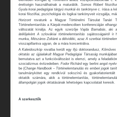
érettségin használhatnak a maturálók.
Somos Róbert
filozófu
Gyula korai pedagógiai tárgyú munkái és tankönyve
c. írása a k
korai filozófiai, pszichológiai és logikai tankönyveit vizsgálja, m
Horizont
rovatunk a Magyar Történelmi Társulat Tanári 
Történelemtanítás a Kárpát-medencében konferenciáján elhangzo
változatát kínálja. Az egyik szerzője
Vajda Barnabás
, aki 
átélőjeként
A szlovákiai történelemtanítás sajátosságairól
ír h
munka,
Mészáros Zoltán
é a délvidéki, azaz
A szerbiai történele
visszapillantva ugyan, de a mára koncentrálva.
A
Kaleidoszkóp
rovatba került egy ifjú doktorandusz,
Kőműves 
oktatás az újjáalakult Magyar Pedagógiai Társaság munkájába
bemutatva azt a funkcióváltozást is elemzi, amely a feladatkö
szocializmus évtizedeiben.
Fodor Richárd
egy berlini angol nyel
be (
Change Handbook – Történelemtanulás és emberi jogok tanítá
tanulmánykötet egy rendkívül sokszínű és gyakorlatorientált
oktatók számára, akik a történelemtanítás, történelemtanu
állampolgári jogok oktatásának lehetséges kapcsolatait keresik.
A szerkesztők