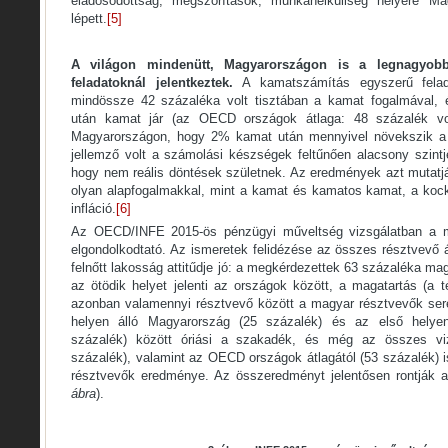
eladósodottság, megszorítások, munkanélküliség helyére Ma
lépett.
[5]
A világon mindenütt, Magyarországon is a legnagyob
feladatoknál jelentkeztek.
A kamatszámítás egyszerű felada
mindössze 42 százaléka volt tisztában a kamat fogalmával, é
után kamat jár (az OECD országok átlaga: 48 százalék vo
Magyarországon, hogy 2% kamat után mennyivel növekszik a 
jellemző volt a számolási készségek feltűnően alacsony szint
hogy nem reális döntések születnek. Az eredmények azt mutat
olyan alapfogalmakkal, mint a kamat és kamatos kamat, a kocká
infláció.
[6]
Az OECD/INFE 2015-ös pénzügyi műveltség vizsgálatban a m
elgondolkodtató. Az ismeretek felidézése az összes résztvevő 
felnőtt lakosság attitűdje jó: a megkérdezettek 63 százaléka ma
az ötödik helyet jelenti az országok között, a magatartás (a 
azonban valamennyi résztvevő között a magyar résztvevők sere
helyen álló Magyarország (25 százalék) és az első helye
százalék) között óriási a szakadék, és még az összes vizs
százalék), valamint az OECD országok átlagától (53 százalék)
résztvevők eredménye. Az összeredményt jelentősen rontják a
ábra
).