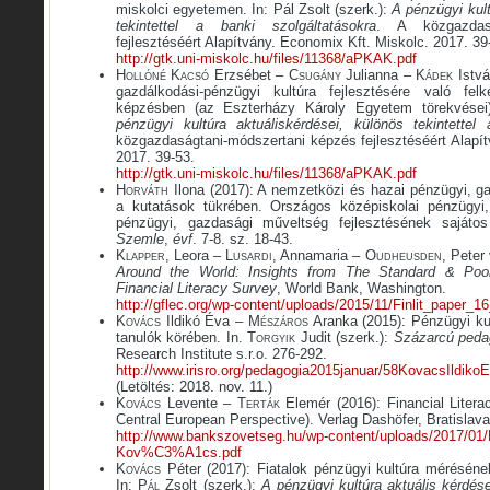
miskolci egyetemen. In: Pál Zsolt (szerk.):
A pénzügyi kult
tekintettel a banki szolgáltatásokra
. A közgazdasá
fejlesztéséért Alapítvány. Economix Kft. Miskolc. 2017. 39
http://gtk.uni-miskolc.hu/files/11368/aPKAK.pdf
H
ollóné
K
acsó
Erzsébet – C
sugány
Julianna – K
ádek
Istvá
gazdálkodási-pénzügyi kultúra fejlesztésére való fel
képzésben (az Eszterházy Károly Egyetem törekvései
pénzügyi kultúra aktuáliskérdései, különös tekintettel 
közgazdaságtani-módszertani képzés fejlesztéséért Alapít
2017. 39-53.
http://gtk.uni-miskolc.hu/files/11368/aPKAK.pdf
H
orváth
Ilona (2017): A nemzetközi és hazai pénzügyi, g
a kutatások tükrében. Országos középiskolai pénzügyi
pénzügyi, gazdasági műveltség fejlesztésének sajáto
Szemle
,
évf
. 7-8. sz. 18-43.
Klapper
, Leora – L
usardi
, Annamaria – O
udheusden
, Peter
Around the World: Insights from The Standard & Poor
Financial Literacy Survey
, World Bank, Washington.
http://gflec.org/wp-content/uploads/2015/11/Finlit_paper_1
K
ovács
Ildikó Éva – M
észáros
Aranka (2015): Pénzügyi kul
tanulók körében. In.
Torgyik
Judit (szerk.):
Százarcú peda
Research Institute s.r.o. 276-292.
http://www.irisro.org/pedagogia2015januar/58KovacsIldik
(Letöltés: 2018. nov. 11.)
K
ovács
Levente – T
erták
Elemér (2016): Financial Liter
Central European Perspective). Verlag Dashöfer, Bratislava
http://www.bankszovetseg.hu/wp-content/uploads/2017/01/F
Kov%C3%A1cs.pdf
K
ovács
Péter (2017): Fiatalok pénzügyi kultúra mérésének
In:
Pál
Zsolt (szerk.):
A pénzügyi kultúra aktuális kérdése