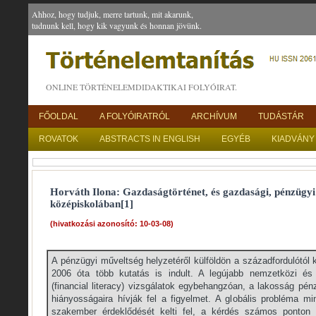
Ahhoz, hogy tudjuk, merre tartunk, mit akarunk,
tudnunk kell, hogy kik vagyunk és honnan jövünk.
ONLINE TÖRTÉNELEMDIDAKTIKAI FOLYÓIRAT.
FŐOLDAL
A FOLYÓIRATRÓL
ARCHÍVUM
TUDÁSTÁR
ROVATOK
ABSTRACTS IN ENGLISH
EGYÉB
KIADVÁNY
Horváth Ilona: Gazdaságtörténet, és gazdasági, pénzügyi
középiskolában[1]
(hivatkozási azonosító: 10-03-08)
A pénzügyi műveltség helyzetéről külföldön a századfordulótó
2006 óta több kutatás is indult. A legújabb nemzetközi és
(financial literacy) vizsgálatok egybehangzóan, a lakosság pé
hiányosságaira hívják fel a figyelmet. A globális probléma m
szakember érdeklődését kelti fel, a kérdés számos ponton