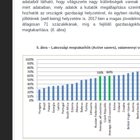
adataiból látható, hogy világszerte nagy különbségek vannak
mért adataiban, mely adatok a kutatók megállapítása szerin
hozhatók az országok gazdasági helyzetével, és egyben rávilá
jóllétének (well-being) helyzetére is. 2017-ben a magas jövedel
átlagosan 71 százalékának, míg a fejlődő gazdaságokb
megtakarítása. (
6. ábra
)
5. ábra – Lakossági megtakarítók (Active savers), valamennyi 