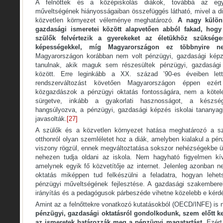
A felnőttek és a középiskolás diákok, továbbá az egy
műveltségének hiányosságaiban összefüggés látható, mivel a di
közvetlen környezet véleménye meghatározó.
A nagy különb
gazdasági ismeretei között alapvetően abból fakad, hog
szülők felvértezik a gyerekeket az életükhöz szüksége
képességekkel, míg Magyarországon ez többnyire n
Magyarországon korábban nem volt pénzügyi, gazdasági képzés
tanulnak, akik maguk sem részesültek pénzügyi, gazdasági 
között. Erre leginkább a XX. század ’90-es éveiben le
rendszerváltozást követően Magyarországon éppen ezér
közgazdászok a pénzügyi oktatás fontosságára, nem a kötel
sürgetve, inkább a gyakorlati hasznosságot, a készség
hangsúlyozva, a pénzügyi, gazdasági képzés iskolai tananyag
javasolták.
[27]
A szülők és a közvetlen környezet hatása meghatározó a sz
otthonról olyan szemléletet hoz a diák, amelyben kialakul a pé
viszony rögzül, ennek megváltoztatása sokszor nehézségekbe ü
nehezen tudja oldani az iskola. Nem hagyható figyelmen kí
amelynek egyik fő közvetítője az internet. Jelenleg azonban 
oktatás miképpen tud felkészülni a feladatra, hogyan lehet
pénzügyi műveltségének fejlesztése. A gazdasági szakemberek
irányítás és a pedagógusok párbeszéde vihetne közelebb e kér
Amint az a felnőttekre vonatkozó kutatásokból (OECD/INFE) is
pénzügyi, gazdasági oktatásról gondolkodunk, szem előtt ke
az ismeretek határozzák meg a pénzügyi magatartást
. Ezér