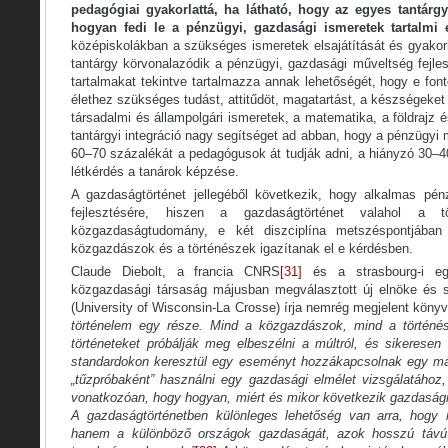
pedagógiai gyakorlattá, ha látható, hogy az egyes tantárg
hogyan fedi le a pénzügyi, gazdasági ismeretek tartalmi 
középiskolákban a szükséges ismeretek elsajátítását és gyakorl
tantárgy körvonalazódik a pénzügyi, gazdasági műveltség fejle
tartalmakat tekintve tartalmazza annak lehetőségét, hogy e font
élethez szükséges tudást, attitűdöt, magatartást, a készségeket
társadalmi és állampolgári ismeretek, a matematika, a földrajz 
tantárgyi integráció nagy segítséget ad abban, hogy a pénzügy
60–70 százalékát a pedagógusok át tudják adni, a hiányzó 30–
létkérdés a tanárok képzése.
A gazdaságtörténet jellegéből következik, hogy alkalmas pén
fejlesztésére, hiszen a gazdaságtörténet valahol a 
közgazdaságtudomány, e két diszciplína metszéspontjába
közgazdászok és a történészek igazítanak el e kérdésben.
Claude Diebolt, a francia CNRS
[31]
és a strasbourg-i egy
közgazdasági társaság májusban megválasztott új elnöke és s
(University of Wisconsin-La Crosse) írja nemrég megjelent kön
történelem egy része. Mind a közgazdászok, mind a történé
történeteket próbálják meg elbeszélni a múltról, és sikeresen 
standardokon keresztül egy eseményt hozzákapcsolnak egy m
„tűzpróbaként” használni egy gazdasági elmélet vizsgálatához,
vonatkozóan, hogy hogyan, miért és mikor következik gazdaság
A gazdaságtörténetben különleges lehetőség van arra, hogy n
hanem a különböző országok gazdaságát, azok hosszú távú 