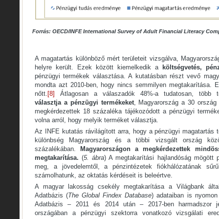
Forrás:
OECD/INFE International Survey of Adult Financial Literacy Com
A magatartás különböző mért területeit vizsgálva, Magyarorszá
helyre került. Ezek között kiemelkedik a
költségvetés, pén
pénzügyi termékek választása. A kutatásban részt vevő magya
mondta azt 2010-ben, hogy nincs semmilyen megtakarítása. E
nőtt.
[8]
Átlagosan a válaszadók 48%-a tudatosan, több te
választja a pénzügyi termékeket
, Magyarország a 30 ország kö
megkérdezettek 18 százaléka tájékozódott a pénzügyi termékek
volna arról, hogy melyik terméket választja.
Az INFE kutatás rávilágított arra, hogy a pénzügyi magatartás 
különbség Magyarország és a többi vizsgált ország közö
százalékában.
Magyarországon a megkérdezettek mindöss
megtakarítása.
(
5. ábra
) A megtakarítási hajlandóság mögött
meg, a jövedelemtől, a pénzintézetek fiókhálózatának sűr
számolhatunk, az oktatás kérdéseit is beleértve.
A magyar lakosság csekély megtakarítása a Világbank által
Adatbázis (
The Global Findex Database
) adataiban is nyomon
Adatbázis – 2011 és 2014 után – 2017-ben harmadszor je
országában a pénzügyi szektorra vonatkozó vizsgálati ere