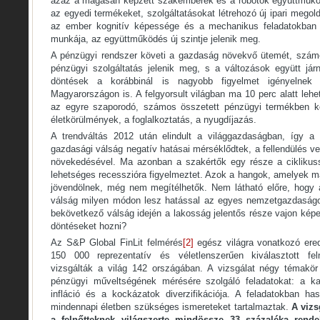
azaz a magasan képzett szakemberek és a robotok együttműk
az egyedi termékeket, szolgáltatásokat létrehozó új ipari mego
az ember kognitív képessége és a mechanikus feladatokban k
munkája, az együttműködés új szintje jelenik meg.
A pénzügyi rendszer követi a gazdaság növekvő ütemét, számo
pénzügyi szolgáltatás jelenik meg, s a változások együtt já
döntések a korábbinál is nagyobb figyelmet igényelnek 
Magyarországon is. A felgyorsult világban ma 10 perc alatt lehet 
az egyre szaporodó, számos összetett pénzügyi termékben koc
életkörülmények, a foglalkoztatás, a nyugdíjazás.
A trendváltás 2012 után elindult a világgazdaságban, így 
gazdasági válság negatív hatásai mérséklődtek, a fellendülés ve
növekedésével. Ma azonban a szakértők egy része a ciklikuss
lehetséges recesszióra figyelmeztet. Azok a hangok, amelyek ma
jövendölnek, még nem megítélhetők. Nem látható előre, hogy 
válság milyen módon lesz hatással az egyes nemzetgazdaságo
bekövetkező válság idején a lakosság jelentős része vajon kép
döntéseket hozni?
Az S&P Global FinLit felmérés
[2]
egész világra vonatkozó ere
150 000 reprezentatív és véletlenszerűen kiválasztott fel
vizsgálták a világ 142 országában. A vizsgálat négy témakör
pénzügyi műveltségének mérésére szolgáló feladatokat: a k
infláció és a kockázatok diverzifikációja. A feladatokban ha
mindennapi életben szükséges ismereteket tartalmaztak.
A vizs
a felnőtteknek világszerte mindössze 33 százaléka rende