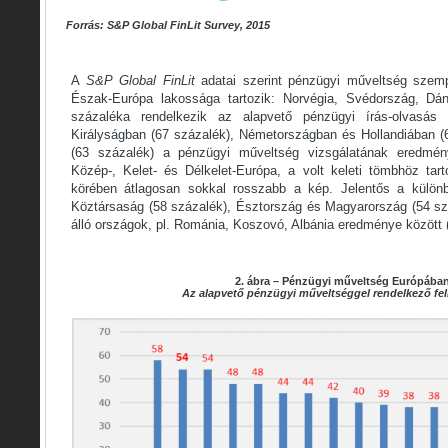
Forrás: S&P Global FinLit Survey, 2015
A
S&P Global FinLit
adatai szerint pénzügyi műveltség szemp
Észak-Európa lakossága tartozik: Norvégia, Svédország, Dán
százaléka rendelkezik az alapvető pénzügyi írás-olvasás
Királyságban (67 százalék), Németországban és Hollandiában (
(63 százalék) a pénzügyi műveltség vizsgálatának eredmén
Közép-, Kelet- és Délkelet-Európa, a volt keleti tömbhöz ta
körében átlagosan sokkal rosszabb a kép. Jelentős a különb
Köztársaság (58 százalék), Észtország és Magyarország (54 száz
álló országok, pl. Románia, Koszovó, Albánia eredménye között 
2. ábra – Pénzügyi műveltség Európába
Az alapvető pénzügyi műveltséggel rendelkező fel