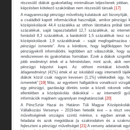
részesülő diákok gyakorlatilag minimálisan teljesítenek jobban
képzésben kötelező szakórában nem részesülő társaik.
[17]
A magyarországi pénzügyi műveltség kutatások azt bizonyítják,
a családból kapott információkat használják, amikor pénzügyi 
középiskolások 44,4 százaléka az otthon látottakra próbál tám
százalékuk, saját tapasztalatból 12,7 százalékuk, az interne
forrásból 8,3 százalékuk, a barátoktól 1,5 százalékuk tesz sz
középiskolások 1,9 százalékának – saját megfogalmazása s
pénzügyi ismerete
”. Arra a kérdésre, hogy legfőképpen ho
pénzügyekről informálódni, legtöbben azt válaszolták, hogy az
rendszeresen és gyakorlatias formában. Ezek a diákok szignifi
jobb eredményt értek el a felmérésben, mint azok, akik ne
pénzügyi képzést kapni. Az otthoni mintákat követők 
átlageredményt (41%) értek el az iskolából vagy internetről tá
diákok közül csak nagyon kevesen (1,1%) vélekedtek úgy, h
ismeretek
”.
[19]
Más, az egyetemi hallgatókra vonatkozó vizsgála
egy pénzügyi, gazdasági döntés során a közeli rokonok vél
ellentétben a középiskolás diákokkal – az internetről gyű
információk majdnem ugyanolyan meghatározóak.
[20]
A PénzSztár Hazai és Határon Túli Magyar Középiskolá
Vállalkozási Versenye – 2019-ben hetedik éve – a részt ve
műveltségének országos szintű mérése, s egyben annak v
feladatai és azok megoldásai (a szakirodalom és a szakmai
fejleszteni a pénzügyi műveltséget.
[21]
A verseny adatainak egyik