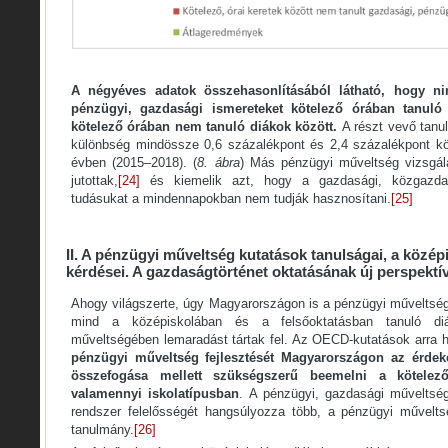
A négyéves adatok összehasonlításából látható, hogy ni
pénzügyi, gazdasági ismereteket kötelező órában tanuló 
kötelező órában nem tanuló diákok között.
A részt vevő tanu
különbség mindössze 0,6 százalékpont és 2,4 százalékpont kö
évben (2015–2018). (
8. ábra
) Más pénzügyi műveltség vizsgál
jutottak,
[24]
és kiemelik azt, hogy a gazdasági, közgazdasá
tudásukat a mindennapokban nem tudják hasznosítani.
[25]
II. A pénzügyi műveltség kutatások tanulságai, a közép
kérdései. A gazdaságtörténet oktatásának új perspektí
Ahogy világszerte, úgy Magyarországon is a pénzügyi műveltség
mind a középiskolában és a felsőoktatásban tanuló di
műveltségében lemaradást tártak fel. Az OECD-kutatások arra hí
pénzügyi műveltség fejlesztését Magyarországon az érdeke
összefogása mellett szükségszerű beemelni a kötelező
valamennyi iskolatípusban
. A pénzügyi, gazdasági műveltség
rendszer felelősségét hangsúlyozza több, a pénzügyi műveltsé
tanulmány.
[26]