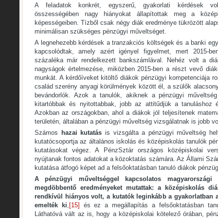
A feladatok konkrét, egyszerű, gyakorlati kérdések v
összességében nagy hiányokat állapítottak meg a középi
képességeiben. Tízből csak négy diák eredménye tükrözött alap
minimálisan szükséges pénzügyi műveltséget.
A legnehezebb kérdések a tranzakciós költségek és a banki e
kapcsolódtak, amely azért igényel figyelmet, mert 2015-b
százaléka már rendelkezett bankszámlával. Nehéz volt a diá
nagyságok értelmezése, miközben 2015-ben a részt vevő diáko
munkát. A kérdőíveket kitöltő diákok pénzügyi kompetenciája r
család szerény anyagi körülmények között él, a szülők alacson
bevándorlók. Azok a tanulók, akiknek a pénzügyi műveltség
kitartóbbak és nyitottabbak, jobb az attitűdjük a tanulásho
Azokban az országokban, ahol a diákok jól teljesítenek matem
területén, általában a pénzügyi műveltség vizsgálatnak is jobb v
Számos
hazai kutatás
is vizsgálta a pénzügyi műveltség he
kutatócsoportja az általános iskolás és középiskolás tanulók pé
kutatásokat végez. A PénzSztár országos középiskolai ve
nyújtanak fontos adatokat a közoktatás számára. Az Állami Sz
kutatása átfogó képet ad a felsőoktatásban tanuló diákok pénzüg
A pénzügyi műveltséggel kapcsolatos magyarországi 
megdöbbentő eredményeket mutattak: a középiskolás di
rendkívül hiányos volt, a kutatók leginkább a gyakorlatban 
emelték ki
,
[15]
és ez a megállapítás a felsőoktatásban tanu
Láthatóvá vált az is, hogy a középiskolai kötelező órában, pé