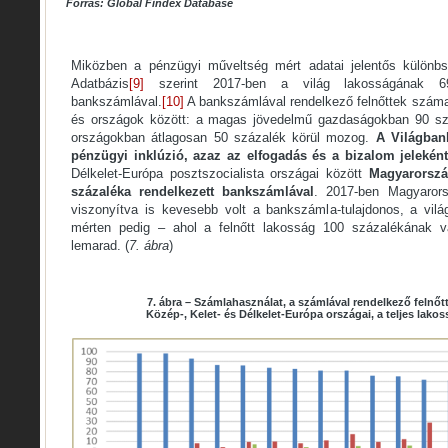
Forrás: Global Findex Database
Miközben a pénzügyi műveltség mért adatai jelentős különb
Adatbázis
[9]
szerint 2017-ben a világ lakosságának 69
bankszámlával.
[10]
A bankszámlával rendelkező felnőttek száma
és országok között: a magas jövedelmű gazdaságokban 90 száz
országokban átlagosan 50 százalék körül mozog.
A Világban
pénzügyi inklúzió, azaz az elfogadás és a bizalom jeleként
Délkelet-Európa posztszocialista országai között
Magyarorszá
százaléka rendelkezett bankszámlával
. 2017-ben Magyarors
viszonyítva is kevesebb volt a bankszámla-tulajdonos, a világ
mérten pedig – ahol a felnőtt lakosság 100 százalékának 
lemarad. (
7. ábra
)
7. ábra – Számlahasználat, a számlával rendelkező felnő
Közép-, Kelet- és Délkelet-Európa országai, a teljes lako