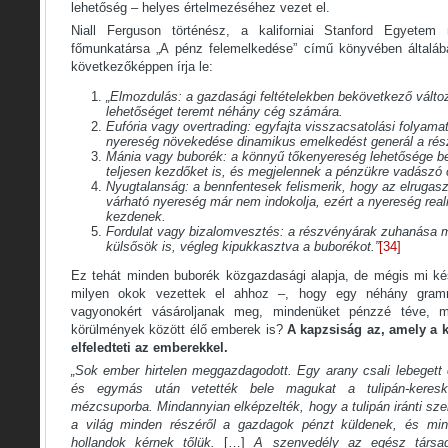
lehetőség – helyes értelmezéséhez vezet el.
Niall Ferguson történész, a kaliforniai Stanford Egyetem
főmunkatársa „A pénz felemelkedése” című könyvében általáb
következőképpen írja le:
„Elmozdulás: a gazdasági feltételekben bekövetkező válto
lehetőséget teremt néhány cég számára.
Eufória vagy overtrading: egyfajta visszacsatolási folyamat
nyereség növekedése dinamikus emelkedést generál a ré
Mánia vagy buborék: a könnyű tőkenyereség lehetősége be
teljesen kezdőket is, és megjelennek a pénzükre vadászó c
Nyugtalanság: a bennfentesek felismerik, hogy az elrugas
várható nyereség már nem indokolja, ezért a nyereség rea
kezdenek.
Fordulat vagy bizalomvesztés: a részvényárak zuhanása 
külsősök is, végleg kipukkasztva a buborékot.”
[34]
Ez tehát minden buborék közgazdasági alapja, de mégis mi ké
milyen okok vezettek el ahhoz –, hogy egy néhány gram
vagyonokért vásároljanak meg, mindenüket pénzzé téve, 
körülmények között élő emberek is?
A kapzsiság az, amely a k
elfeledteti az emberekkel.
„Sok ember hirtelen meggazdagodott. Egy arany csali lebegett 
és egymás után vetették bele magukat a tulipán-keres
mézcsuporba. Mindannyian elképzelték, hogy a tulipán iránti sze
a világ minden részéről a gazdagok pénzt küldenek, és mind
hollandok kérnek tőlük.
[…]
A szenvedély az egész társada