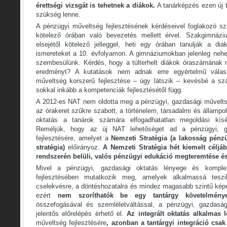
érettségi vizsgát is tehetnek a diákok.
A tanárképzés ezen új t
szükség lenne.
A pénzügyi műveltség fejlesztésének kérdéseivel foglakozó s
kötelező órában való bevezetés mellett érvel. Szakgimnáz
elsejétől kötelező jelleggel, heti egy órában tanulják a di
ismereteket a 10. évfolyamon. A gimnáziumokban jelenleg neh
szembesülünk. Kérdés, hogy a túlterhelt diákok óraszámának 
eredményt? A kutatások nem adnak erre egyértelmű válas
műveltség korszerű fejlesztése – úgy látszik – kevésbé a sz
sokkal inkább a kompetenciák fejlesztésétől függ.
A 2012-es NAT nem oldotta meg a pénzügyi, gazdasági műveltsé
az órakeret szűkre szabott, a történelem, társadalmi és állampol
oktatás a tanárok számára elfogadhatatlan megoldási kísé
Reméljük, hogy az új NAT lehetőséget ad a pénzügyi, g
fejlesztésére, amelyet a
Nemzeti Stratégia (a lakosság pénzü
stratégia)
előirányoz.
A Nemzeti Stratégia hét kiemelt céljá
rendszerén belüli, valós pénzügyi edukáció megteremtése és 
Mivel a pénzügyi, gazdasági oktatás lényege és komple
fejlesztésében mutatkozik meg, amelyek alkalmassá tesz
cselekvésre, a döntéshozatalra és mindez magasabb szintű képe
ezért
nem szoríthatók be egy tantárgy követelmény
összefogásával és szemléletváltással, a pénzügyi, gazdaság
jelentős előrelépés érhető el.
Az integrált oktatás alkalmas 
műveltség fejlesztésére
, azonban a tantárgyi integráció csak