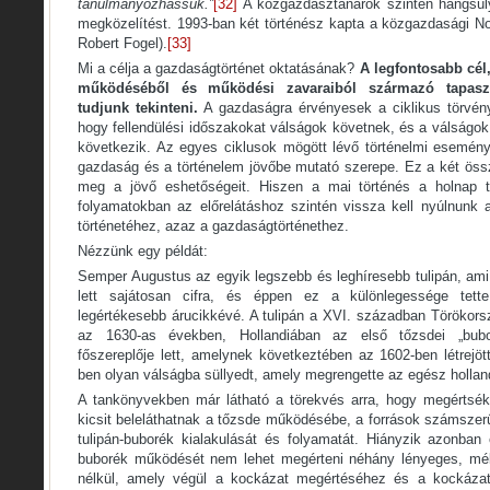
tanulmányozhassuk.”
[32]
A közgazdásztanárok szintén hangsúlyo
megközelítést. 1993-ban két történész kapta a közgazdasági No
Robert Fogel).
[33]
Mi a célja a gazdaságtörténet oktatásának?
A legfontosabb cél
működéséből és működési zavaraiból származó tapaszta
tudjunk tekinteni.
A gazdaságra érvényesek a ciklikus törvény
hogy fellendülési időszakokat válságok követnek, és a válságok 
következik. Az egyes ciklusok mögött lévő történelmi esemén
gazdaság és a történelem jövőbe mutató szerepe. Ez a két össz
meg a jövő eshetőségeit. Hiszen a mai történés a holnap t
folyamatokban az előrelátáshoz szintén vissza kell nyúlnunk
történetéhez, azaz a gazdaságtörténethez.
Nézzünk egy példát:
Semper Augustus az egyik legszebb és leghíresebb tulipán, am
lett sajátosan cifra, és éppen ez a különlegessége tette
legértékesebb árucikkévé. A tulipán a XVI. században Törökors
az 1630-as években, Hollandiában az első tőzsdei „bubo
főszereplője lett, amelynek következtében az 1602-ben létrejö
ben olyan válságba süllyedt, amely megrengette az egész holla
A tankönyvekben már látható a törekvés arra, hogy megértsék
kicsit beleláthatnak a tőzsde működésébe, a források számszerű 
tulipán-buborék kialakulását és folyamatát. Hiányzik azonba
buborék működését nem lehet megérteni néhány lényeges, mél
nélkül, amely végül a kockázat megértéséhez és a kockázat