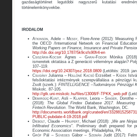
gazdaságtörténet legutóbbi nagyszerű kutatási eredmé
történelemkönyvekbe.
IRODALOM
A
tkinson
, Adele – M
essy
, Flore-Anne (2012): Measuring F
the OECD /International Network on Financial Educatio
Working Papers on Finance, Insurance and Private Pensio
http://dx.doi.org/10.1787/5k9csfs90fr4-en
C
siszárik
-K
ocsir
Ágnes – G
arai
-F
odor
Mónika (2018):
ismeretek oktatása a Z generáció véleménye alapján?
Pol
107–119.
https://doi.org/10.24307/psz.2018.0809
(Letöltés: 2019. jan
C
sugány
Julianna – H
ollóné
K
acsó
Erzsébet – K
ádek
Istvá
felsőoktatási intézmények szerepvállalása a pénzügyi ku
Zsolt (szerk.):
FINTELLIGENCE –Tudományos Pénzügyi Ku
Miskolc. 87-105.
http://gtk.uni-miskolc.hu/files/13008/F-TPKK_web.pdf
(Letö
Demirgüç-Kunt
, Asli – K
lapper
, Leora – S
inger
, Dorothe 
(2018):
The Global Findex Database 2017. Measuring F
Fintech Revolution
. The World Bank, Washington, DC.
http://documents.worldbank.org/curated/en/332881525873
PUBLIC-pubdate-4-19-2018.pdf
D
iebolt
, Claude – H
aupert
, Michael (2018): „
We are Ninja
Infiltrated Economics
”. Preliminary draft prepared for 
Economic Association meetings, Philadelphia, PA.
G
róf
Pál – S
üveges
Gábor – S
zemán
Judit (2017): Felm