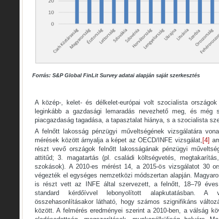
Forrás: S&P Global FinLit Survey adatai alapján saját szerkesztés
A közép-, kelet- és délkelet-európai volt szocialista országo
leginkább a gazdasági lemaradás nevezhető meg, és még so
piacgazdaság tagadása, a tapasztalat hiánya, s a szocialista sz
A felnőtt lakosság pénzügyi műveltségének vizsgálatára von
mérések között árnyalja a képet az OECD/INFE vizsgálat,
[4]
am
részt vevő országok felnőtt lakosságának pénzügyi műveltség
attitűd; 3. magatartás (pl. családi költségvetés, megtakarítá
szokások). A 2010-es mérést 14, a 2015-ös vizsgálatot 30 
végezték el egységes nemzetközi módszertan alapján. Magyaro
is részt vett az INFE által szervezett, a felnőtt, 18–79 éve
standard kérdőívvel lebonyolított alapkutatásban. A 
összehasonlításakor látható, hogy számos szignifikáns változá
között. A felmérés eredményei szerint a 2010-ben, a válság k