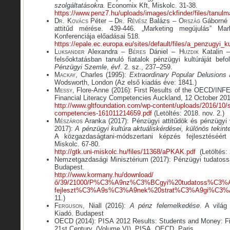
szolgáltatásokra.
Economix Kft, Miskolc. 31-38.
https://www.penz7.hu/uploads/images/ckfinder/files/tanulma
D
r
. K
ovács
Péter – D
r
. R
évész
Balázs – O
rszág
Gáborné (
attitűd mérése. 439-446. „Marketing megújulás” Mar
Konferenciája előadásai 518.
https://epale.ec.europa.eu/sites/default/files/a_penzugyi_
L
uksander
Alexandra – B
éres
Dániel – H
uzdik
Katalin 
felsőoktatásban tanuló fiatalok pénzügyi kultúráját befo
Pénzügyi Szemle
,
évf
. 2. sz., 237–259.
M
ackay
, Charles (1995):
Extraordinary Popular Delusion
Wodsworth, London (Az első kiadás éve: 1841.)
M
essy
, Flore-Anne (2016): First Results of the OECD/INFE 
Financial Literacy Competencies Auckland, 12 October 201
http://www.gltfoundation.com/wp-content/uploads/2016/10/sur
competencies-161011214659.pdf
(Letöltés: 2018. nov. 2.)
M
észáros
Aranka (2017): Pénzügyi attitűdök és pénzügyi
2017):
A pénzügyi kultúra aktuáliskérdései, különös tekinte
A közgazdaságtani-módszertani képzés fejlesztéséért
Miskolc. 67-80.
http://gtk.uni-miskolc.hu/files/11368/aPKAK.pdf
(Letöltés: 
Nemzetgazdasági Minisztérium (2017): Pénzügyi tudatosság
Budapest.
http://www.kormany.hu/download/
ő/39/21000/P%C3%A9nz%C3%BCgyi%20tudatoss%C3%
fejleszt%C3%A9s%C3%A9nek%20strat%C3%A9gi%C3%A
11.)
Ferguson
, Niall (2016):
A pénz felemelkedése
. A világ
Kiadó. Budapest
OECD (2014): PISA 2012 Results: Students and Money: Fina
21st Century. (Volume VI). PISA. OECD, Paris.