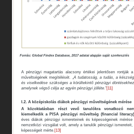
Forrás: Global Findex Database, 2017 adatai alapján saját szerkesztés
A pénzügyi magatartás alacsony értékei jelentősen rontják a
műveltségének megítélését. „
A tudatosság, a tudás, a készség
és viselkedése szükséges a körültekintő pénzügyi döntésekhe
amelynek végső célja az egyén pénzügyi jólléte
.”
[11]
I.2. A középiskolás diákok pénzügyi műveltségének mérése
A közoktatásban részt vevő tanulókra vonatkozó nem
kiemelkedik a PISA pénzügyi műveltség (financial literacy
éves diákok pénzügyi ismereteinek és képességeinek mérése
nemzetközi vizsgálat volt, amely a tanulók pénzügyi ismereteit,
képességeit mérte.
[13]