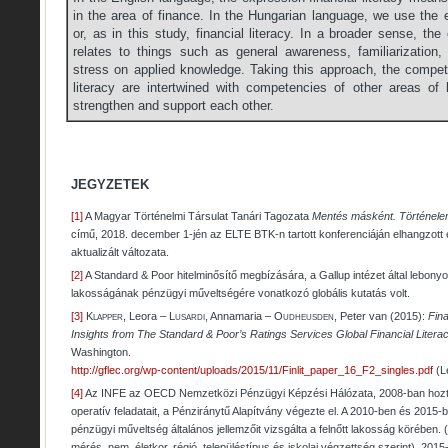
in the area of finance. In the Hungarian language, we use the e
or, as in this study, financial literacy. In a broader sense, the 
relates to things such as general awareness, familiarizatio
stress on applied knowledge. Taking this approach, the compete
literacy are intertwined with competencies of other areas of l
strengthen and support each other.
JEGYZETEK
[1]
A Magyar Történelmi Társulat Tanári Tagozata
Mentés másként. Történele
című, 2018. december 1-jén az ELTE BTK-n tartott konferenciáján elhangzott 
aktualizált változata.
[2]
A Standard & Poor hitelminősítő megbízására, a Gallup intézet által lebonyolí
lakosságának pénzügyi műveltségére vonatkozó globális kutatás volt.
[3]
Klapper
, Leora – L
usardi
, Annamaria – O
udheusden
, Peter van (2015):
Fina
Insights from The Standard & Poor’s Ratings Services Global Financial Liter
Washington.
http://gflec.org/wp-content/uploads/2015/11/Finlit_paper_16_F2_singles.pdf
(Le
[4]
Az INFE az OECD Nemzetközi Pénzügyi Képzési Hálózata, 2008-ban hozták
operatív feladatait, a Pénziránytű Alapítvány végezte el. A 2010-ben és 2015-
pénzügyi műveltség általános jellemzőit vizsgálta a felnőtt lakosság körében. 
mérés, nem, életkor, régió, településtípus és iskolai végzettség szerint). 2