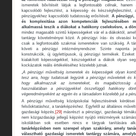
ismeretek bővítését látjuk a legfontosabb célnak, hanem
kapcsolódó fejlesztést, a képesség- és készségfejlesztést, 
pénzügyekhez kapcsolódó tudatosság erősítését.
A pénzügyi, 
és komplexitása azon kompetenciák fejlesztésében m
alkalmassá teszik a diákokat a hatékony cselekvésre, a dön
mindez magasabb szintű képességeket vár el a diákoktól, ame
tantárgy követelményei közé. A pénzügyi írás- és olvasási
csak a legfontosabb szakmai ismeretekre van szükség. A tár
követi a pénzügyi intézményrendszer. Szinte naponta 
konstrukciók, új ügylettípusok, új pénzügyi termékek. Ezeket 
kialakított képességekkel, készségekkel a diákok olyan seg
kockázatok reális értékeléséhez közelebb jutnak.
„
A pénzügyi műveltség ismeretek és képességek olyan kombi
tesz arra, hogy tudatosak legyünk a pénzügyi műveletek és k
hogy alkalmazzuk az ismereteket, és magabiztosság a
használatában a pénzügyekkel összefüggő hatékony dön
végeredményeként az egyén és a társadalom közelebb jut a pénz
A pénzügyi műveltség középiskolai fejlesztésének kérdése
felsőoktatáshoz, a tanárképzéshez. Egyfelől az általános művel
gazdasági képzés,
[29]
másrészt a pénzügyi, gazdasági témáka
nem közgazdasági jellegű képzést nyújtó intézmények számára
iskolákban sok esetben nincs e tárgyak tanítására a
tanárképzésben nem szerepel olyan szakirány, amely tan
választható gazdasági ismeretek tantárgy számára, amelyb