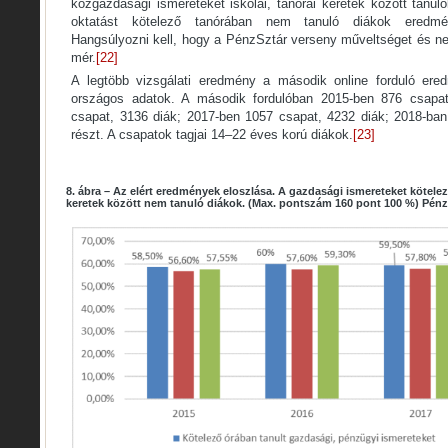
közgazdasági ismereteket iskolai, tanórai keretek között tanu
oktatást kötelező tanórában nem tanuló diákok eredmén
Hangsúlyozni kell, hogy a PénzSztár verseny műveltséget és 
mér.
[22]
A legtöbb vizsgálati eredmény a második online forduló ere
országos adatok. A második fordulóban 2015-ben 876 csapat
csapat, 3136 diák; 2017-ben 1057 csapat, 4232 diák; 2018-ban
részt. A csapatok tagjai 14–22 éves korú diákok.
[23]
8. ábra – Az elért eredmények eloszlása. A gazdasági ismereteket kötelez
keretek között nem tanuló diákok. (Max. pontszám 160 pont 100 %) Pénz