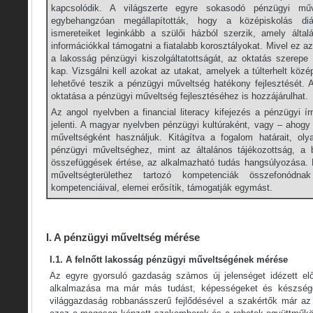
kapcsolódik. A világszerte egyre sokasodó pénzügyi műve
egybehangzóan megállapították, hogy a középiskolás di
ismereteiket leginkább a szülői házból szerzik, amely ált
információkkal támogatni a fiatalabb korosztályokat. Mivel ez az
a lakosság pénzügyi kiszolgáltatottságát, az oktatás szerepe
kap. Vizsgálni kell azokat az utakat, amelyek a túlterhelt köz
lehetővé teszik a pénzügyi műveltség hatékony fejlesztését. 
oktatása a pénzügyi műveltség fejlesztéséhez is hozzájárulhat.
Az angol nyelvben a financial literacy kifejezés a pénzügyi ír
jelenti. A magyar nyelvben pénzügyi kultúraként, vagy – ahog
műveltségként használjuk. Kitágítva a fogalom határait, o
pénzügyi műveltséghez, mint az általános tájékozottság, a 
összefüggések értése, az alkalmazható tudás hangsúlyozása.
műveltségterülethez tartozó kompetenciák összefonódna
kompetenciáival, elemei erősítik, támogatják egymást.
I. A pénzügyi műveltség mérése
I.1. A felnőtt lakosság pénzügyi műveltségének mérése
Az egyre gyorsuló gazdaság számos új jelenséget idézett elő.
alkalmazása ma már más tudást, képességeket és készsége
világgazdaság robbanásszerű fejlődésével a szakértők már az ip