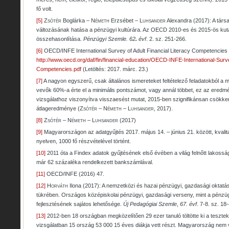
fő volt.
[5]
Z
sótér
Boglárka – N
émeth
Erzsébet – L
uhsander
Alexandra (2017): A társ
változásának hatása a pénzügyi kultúrára. Az OECD 2010-es és 2015-ös kut
összehasonlítása.
Pénzügyi Szemle. 62
.
évf
. 2. sz. 251-266.
[6]
OECD/INFE International Survey of Adult Financial Literacy Competencies
http://www.oecd.org/daf/fin/financial-education/OECD-INFE-International-Surve
Competencies.pdf
(Letöltés: 2017. márc. 23.)
[7]
A nagyon egyszerű, csak általános ismereteket feltételező feladatokból a
vevők 60%-a érte el a minimális pontszámot, vagy annál többet, ez az ered
vizsgálathoz viszonyítva visszaesést mutat, 2015-ben szignifikánsan csökken
átlageredménye (Z
sótér
– N
émeth
– L
uhsander,
2017).
[8]
Z
sótér
– N
émeth
– L
uhsander
(2017)
[9]
Magyarországon az adatgyűjtés 2017. május 14. – június 21. között, kvalit
nyelven, 1000 fő részvételével történt.
[10]
2011 óta a Findex adatok gyűjtésének első évében a világ felnőtt lakos
már 62 százaléka rendelkezett bankszámlával.
[11]
OECD/INFE (2016) 47.
[12]
H
orváth
Ilona (2017): A nemzetközi és hazai pénzügyi, gazdasági oktatá
tükrében. Országos középiskolai pénzügyi, gazdasági verseny, mint a pénzü
fejlesztésének sajátos lehetősége.
Új Pedagógiai Szemle
,
67. évf
. 7-8. sz. 18
[13]
2012-ben 18 országban megközelítően 29 ezer tanuló töltötte ki a teszte
vizsgálatban 15 ország 53 000 15 éves diákja vett részt. Magyarország nem 