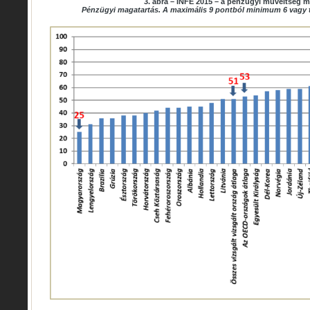
3. ábra – INFE 2015 – a pénzügyi műveltség 
Pénzügyi magatartás. A maximális 9 pontból minimum 6 vagy 