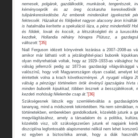
nemesek, polgárok, gazdálkodók, munkások, tengerészek, in
kéményseprők és az öreg ócskaruha kereskedőnők 
tulipánkereskedésbe. Az emberek mindenüket igyekeztek pén
fektessék. Házaikat és földjeiket nagyon alacsony áron kínáltá
is hatalmába kerítette a spekuláció láza, a pénz mindenfelől Ho
és földek, lovak és kocsik, a létszükségleti és a luxuscikk
kezdtek, Hollandia néhány hónapra Plútusz, a gazdagsá
változott.”
[35]
Niall Ferguson idézett könyvének lezárása a 2007–2008-as vál
amikor már látható volt a jelzáloghitel-piaci buborék kipukk
olyan mélyrehatóak voltak, hogy az 1929–1933-as válsághoz haso
válság jellemzői pedig az 1873-as gazdasági világválságga
valószínű, hogy volt Magyarországon olyan család, amelyet k
érintettek volna a krach következményei. „
A nyugati világra 2
válság a pénzügyi történelem örök érvényű igazságára hívta f
minden buborék kipukkad,
többen lesznek a besszjátékosok, 
kezdeti mohóság félelembe csap át
.”
[36]
Szükségesnek látszik egy szemléletváltás a gazdaságtör
tananyag, mind a módszerek tekintetében. Ha nem sémákban, 
történetekben, emberekben gondolkodunk, közelebb jutunk a g
megvilágításához, amely a társadalom és a politika, kultúr
közelebb visz, sőt szükségszerűen jutunk el napjaink kérd
diszciplína legfontosabb alapismeretei nélkül nem lehet korszerű
ez egyben a biztosítéka annak, hogy a diák használh