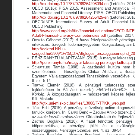
http://dx.doi.org/10.1787/9789264208094-en
(Letöltés: 2016
OECD (2016): PISA 2015, Assessment and Analytical Fr
Mathematic and Financial Literacy. PISA. OECD Publishing
http://dx.doi.org/10.1787/9789264255425-en
(Letöltés: 2016
OECD/INFE International Survey of Adult Financial Li
OECD Publishing.
http://www.oecd.org/daf/fin/financial-education/OECD-INFE-
Adult-FInancial-Literacy-Competencies.pdf
(Letöltés: 2017.
O
rszág
Gáborné (2017):
A hazai középiskolások pénzügyi 
értekezés. Szegedi Tudományegyetem Közgazdaságtani Do
http://doktori.bibl.u-
szeged.hu/3909/1/v%C3%A9gleges_orszaggabornephd_201
PÉNZIRÁNYTŰ ALAPÍTVÁNY (2015): A magyar lakosság pé
http://penziranytu.hu/magyar-lakossag-penzugyi-kulturaja
(
Schüttler
Tamás (1998): A gazdasági kultúra nem i
szemléletmód. – Beszélgetés Chikán Attilával, a Buda
Egyetem Vállalatgazdaságtani Tanszékének vezetőjével.
Ú
8. sz. 5-14.
T
erták
Elemér (2018): A pénzügyi tudatosság sze
fejlődésében. In: Pál Zsolt (szerk.):
FINTELLIGENCE – Tu
Körkép
. A közgazdaságtani – módszertani képzés fejles
Kft. Miskolc.
http://gtk.uni-miskolc.hu/files/13008/F-TPKK_web.pdf
T
óth
Edit (2015): A pénzügyi műveltség online diagnosz
tanulók körében. In:
Csapó
Benő –
Zsolnai
Anikó (szerk.):
az iskola kezdő szakaszában.
Oktatáskutató és Fejlesztő 
Z
sótér
Boglárka (2018): A fiatal felnőttek pénzügyi k
időperspektíva, a pénzügyi jóllét és a szükségletk
összefüggései.
Pénzügyi Szemle,
évf.
4. sz. 39-54.
Z
sótér
Boglárka – N
émeth
Erzsébet – L
uhsander
Alex