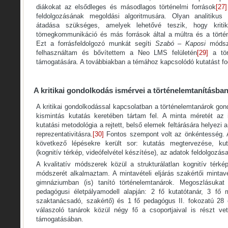
diákokat az elsődleges és másodlagos történelmi források
[27]
feldolgozásának megoldási algoritmusára. Olyan analitikus
átadása szükséges, amelyek lehetővé teszik, hogy kriti
tömegkommunikáció és más források által a múltra és a történ
Ezt a forrásfeldolgozó munkát segíti
Szabó – Kaposi
módsze
felhasználtam és bővítettem a Neo LMS felületén
[29]
a tört
támogatására. A továbbiakban a témához kapcsolódó kutatást fo
A kritikai gondolkodás ismérvei a történelemtanításba
A kritikai gondolkodással kapcsolatban a történelemtanárok gon
kismintás kutatás keretében tártam fel. A minta méretét az i
kutatási metodológia a rejtett, belső elemek feltárására helyezi 
reprezentativitásra.
[30]
Fontos szempont volt az önkéntesség. A
következő lépésekre került sor: kutatás megtervezése, kutat
(kognitív térkép, videófelvétel készítése), az adatok feldolgozá
A kvalitatív módszerek közül a strukturálatlan kognitív térké
módszerét alkalmaztam. A mintavételi eljárás szakértői mintavét
gimnáziumban (is) tanító történelemtanárok. Megoszlásuka
pedagógusi életpályamodell alapján: 2 fő kutatótanár, 3 fő 
szaktanácsadó, szakértő) és 1 fő pedagógus II. fokozatú 28 év
válaszoló tanárok közül négy fő a csoportjaival is részt vet
támogatásában.