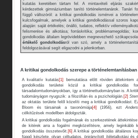
kutatás keretében tártam fel. A mintavételi eljárás szakért
kérdezettek gimnáziumban tanító történelemtanárok. Tanári f
függő változóról: a kritikai gondolkodás ismérvei a történele
kulcsfogalmak, amelyek a kritikai gondolkodással szoros kap
alapján: saját értékelés; önálló, tudatos, reflektív véleményalk
felismerése és alkotása; forráskritika; problémamegoldás; konc
gondolkodás általam legrövidebben megnevezhető szókapcsolat
értékelő gondolkodás
ról van szó, amely a történelemtanítá
feldolgozásával segít eligazodni a jelenkorban.
A kritikai gondolkodás szerepe a történelemtanításban
A kvalitatív kutatás
[1]
bemutatása előtt röviden áttekintem a
gondolkodás területei közül a kritikai gondolkodás f
társadalomtudományokban, így a történettudományban is. A kriti
tudományágon nyugszik: a filozófián és a pszichológián.
[2]
Ster
az oktatás területe felől közelíti meg a kritikai gondolkodást. E
Bloom és társainak a taxonómiája
[4]
(1956), ezt
Anders
célkitűzések modellben átdolgozták.
A kritikai gondolkodás fogalmának és szerkezetének áttekintés
de kitérek arra a fogalmi megközelítésre, amely leginkább k
gondolkodás összetevőit.
[6]
A kritikai gondolkodás általános ko
függő készlete, olyan céltudatos, önirányított ítéletalkotási és