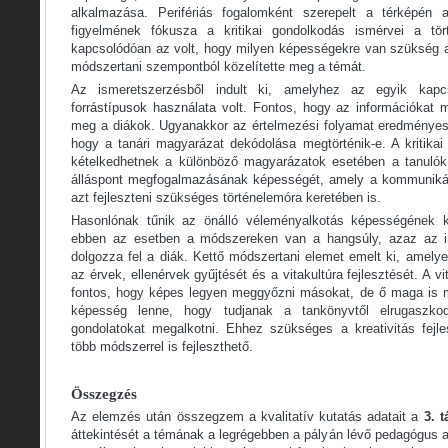
alkalmazása. Perifériás fogalomként szerepelt a térképén a 
figyelmének fókusza a kritikai gondolkodás ismérvei a tör
kapcsolódóan az volt, hogy milyen képességekre van szükség a
módszertani szempontból közelítette meg a témát.
Az ismeretszerzésből indult ki, amelyhez az egyik kap
forrástípusok használata volt. Fontos, hogy az információkat 
meg a diákok. Ugyanakkor az értelmezési folyamat eredményes
hogy a tanári magyarázat dekódolása megtörténik-e. A kritikai
kételkedhetnek a különböző magyarázatok esetében a tanulók. 
álláspont megfogalmazásának képességét, amely a kommunikáci
azt fejleszteni szükséges történelemóra keretében is.
Hasonlónak tűnik az önálló véleményalkotás képességének k
ebben az esetben a módszereken van a hangsúly, azaz az i
dolgozza fel a diák. Kettő módszertani elemet emelt ki, amel
az érvek, ellenérvek gyűjtését és a vitakultúra fejlesztését. A vi
fontos, hogy képes legyen meggyőzni másokat, de ő maga is 
képesség lenne, hogy tudjanak a tankönyvtől elrugaszkodn
gondolatokat megalkotni. Ehhez szükséges a kreativitás fejl
több módszerrel is fejleszthető.
Összegzés
Az elemzés után összegzem a kvalitatív kutatás adatait a
3. t
áttekintését a témának a legrégebben a pályán lévő pedagógus a