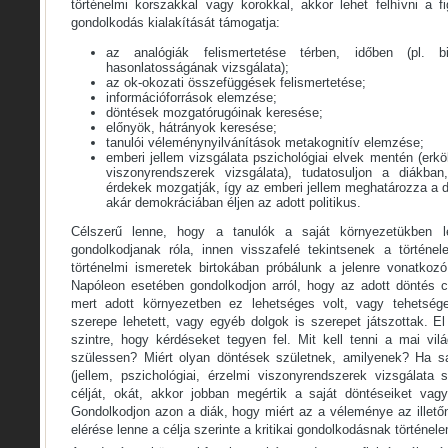
történelmi korszakkal vagy korokkal, akkor lehet felhívni a fi
gondolkodás kialakítását támogatja:
az analógiák felismertetése térben, időben (pl. b
hasonlatosságának vizsgálata);
az ok-okozati összefüggések felismertetése;
információforrások elemzése;
döntések mozgatórugóinak keresése;
előnyök, hátrányok keresése;
tanulói véleménynyilvánítások metakognitív elemzése;
emberi jellem vizsgálata pszichológiai elvek mentén (erköl
viszonyrendszerek vizsgálata), tudatosuljon a diákba
érdekek mozgatják, így az emberi jellem meghatározza a d
akár demokráciában éljen az adott politikus.
Célszerű lenne, hogy a tanulók a saját környezetükben lé
gondolkodjanak róla, innen visszafelé tekintsenek a történel
történelmi ismeretek birtokában próbálunk a jelenre vonatkozó
Napóleon esetében gondolkodjon arról, hogy az adott döntés c
mert adott környezetben ez lehetséges volt, vagy tehetség
szerepe lehetett, vagy egyéb dolgok is szerepet játszottak. El 
szintre, hogy kérdéseket tegyen fel. Mit kell tenni a mai vi
szülessen? Miért olyan döntések születnek, amilyenek? Ha sa
(jellem, pszichológiai, érzelmi viszonyrendszerek vizsgálata 
célját, okát, akkor jobban megértik a saját döntéseiket vag
Gondolkodjon azon a diák, hogy miért az a véleménye az illető
elérése lenne a célja szerinte a kritikai gondolkodásnak történel