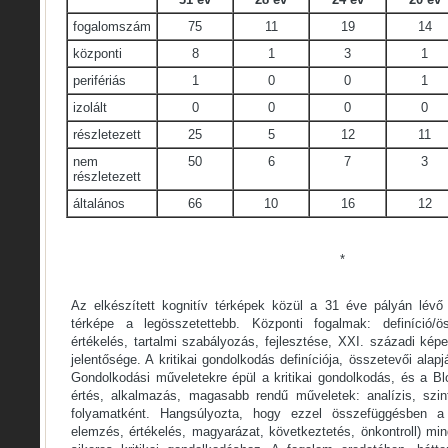
fogalomszám
75
11
19
14
központi
8
1
3
1
perifériás
1
0
0
1
izolált
0
0
0
0
részletezett
25
5
12
11
nem
50
6
7
3
részletezett
általános
66
10
16
12
*
Az elkészített kognitív térképek közül a 31 éve pályán lévő
térképe a legösszetettebb. Központi fogalmak: definíció/ö
értékelés, tartalmi szabályozás, fejlesztése, XXI. századi ké
jelentősége. A kritikai gondolkodás definíciója, összetevői alapj
Gondolkodási műveletekre épül a kritikai gondolkodás, és a B
értés, alkalmazás, magasabb rendű műveletek: analízis, szin
folyamatként. Hangsúlyozta, hogy ezzel összefüggésben a k
elemzés, értékelés, magyarázat, következtetés, önkontroll) m