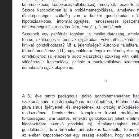
kommunikáció, kooperáció/kollaboráció), amelynek része tehát
Szoros kapcsolatban áll a problémamegoldással, amelynek
részképességre szükség van a kritikai gondolkodás műkö
hipotézisalkotás, információgyűjtés, rendszerezés (összeha
döntés/megoldás, indoklás (vita, érvelés), új problémák.
Szerepelt egy perifériás fogalom, a médiatudatosság, amel
fontos, szükséges e téren az eligazodás. Felvetette a kérdést
kritikai gondolkodásra? Mi a jelentősége? Autonóm tanulásr
történő tanuláshoz (LLL), ugyanakkor a tények és élmények meg
önreflexióhoz (a létezésre adott válaszhoz) szükség van krit
világához is kapcsolódik, elvárás a munkavállalóval szemben
demokrácia egyik alapeleme.
*
A 31 éve tanító pedagógus utolsó gondolatmenetéhez kap
szaktanácsadó mesterpedagógus megállapítása, tételmondata
pluralizmus igényének és meglétének az ország működéséb
rendszerében. Rendszerben, komplexen kívánt rávilágíta
fontosságára, ami tudatos, reflektív gondolkodást jelent értel
kiegészítésre szoruló gondolat is). Általánosságban kív
gondolkodást, de a történelemtanításhoz is kapcsolta. Termész
az emberi kapcsolatokban egy ország életében, hogy sokszín