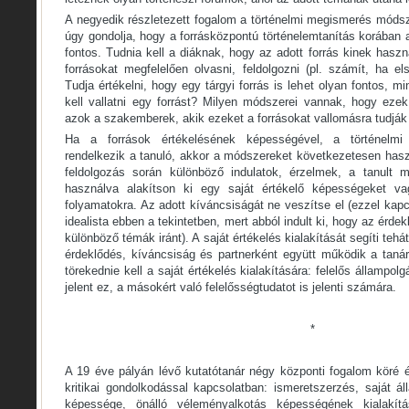
A negyedik részletezett fogalom a történelmi megismerés módsz
úgy gondolja, hogy a forrásközpontú történelemtanítás korában 
fontos. Tudnia kell a diáknak, hogy az adott forrás kinek haszná
forrásokat megfelelően olvasni, feldolgozni (pl. számít, ha els
Tudja értékelni, hogy egy tárgyi forrás is lehet olyan fontos, m
kell vallatni egy forrást? Milyen módszerei vannak, hogy ezek
azok a szakemberek, akik ezeket a forrásokat vallomásra tudják 
Ha a források értékelésének képességével, a történelmi
rendelkezik a tanuló, akkor a módszereket következetesen haszn
feldolgozás során különböző indulatok, érzelmek, a tanult 
használva alakítson ki egy saját értékelő képességeket v
folyamatokra. Az adott kíváncsiságát ne veszítse el (ezzel ka
idealista ebben a tekintetben, mert abból indult ki, hogy az érd
különböző témák iránt). A saját értékelés kialakítását segíti teh
érdeklődés, kíváncsiság és partnerként együtt működik a tanár
törekednie kell a saját értékelés kialakítására: felelős állampo
jelent ez, a másokért való felelősségtudatot is jelenti számára.
*
A 19 éve pályán lévő kutatótanár négy központi fogalom köré é
kritikai gondolkodással kapcsolatban: ismeretszerzés, saját 
képessége, önálló véleményalkotás képességének kialakítá