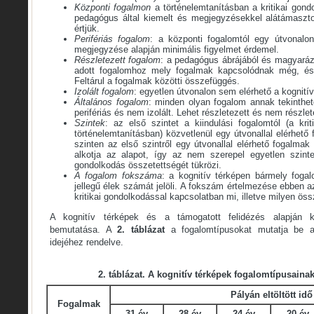
Központi fogalmon
a történelemtanításban a kritikai gon
pedagógus által kiemelt és megjegyzésekkel alátámaszto
értjük.
Perifériás fogalom
: a központi fogalomtól egy útvonalo
megjegyzése alapján minimális figyelmet érdemel.
Részletezett fogalom
: a pedagógus ábrájából és magyaráz
adott fogalomhoz mely fogalmak kapcsolódnak még, és
Feltárul a fogalmak közötti összefüggés.
Izolált fogalom
: egyetlen útvonalon sem elérhető a kognitív
Általános fogalom
: minden olyan fogalom annak tekinthe
perifériás és nem izolált. Lehet részletezett és nem részlet
Szintek
: az első szintet a kiindulási fogalomtól (a kri
történelemtanításban) közvetlenül egy útvonallal elérhető
szinten az első szintről egy útvonallal elérhető fogalmak
alkotja az alapot, így az nem szerepel egyetlen szin
gondolkodás összetettségét tükrözi.
A fogalom fokszáma
: a kognitív térképen bármely foga
jellegű élek számát jelöli. A fokszám értelmezése ebben 
kritikai gondolkodással kapcsolatban mi, illetve milyen ös
A kognitív térképek és a támogatott felidézés alapján 
bemutatása. A
2. táblázat
a fogalomtípusokat mutatja be a 
idejéhez rendelve.
2. táblázat. A kognitív térképek fogalomtípusaina
Pályán eltöltött idő
Fogalmak
31 év
28 év
24 év
20 év