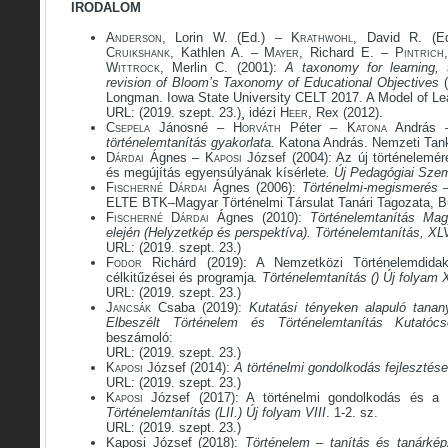
IRODALOM
Anderson
, Lorin W. (Ed.) –
Krathwohl
, David R. (
Cruikshank
, Kathlen A. –
Mayer
, Richard E. –
Pintrich
Wittrock
, Merlin C. (2001):
A taxonomy for learning,
revision of Bloom’s Taxonomy of Educational Objectives
(
Longman. Iowa State University CELT 2017. A Model of Lea
URL: (2019. szept. 23.)¸ idézi
Heer
, Rex (2012).
Csepela
Jánosné –
Horváth
Péter –
Katona
András
történelemtanítás gyakorlata.
Katona András. Nemzeti Tan
Dárdai
Ágnes –
Kaposi
József (2004): Az új történelemér
és megújítás egyensúlyának kísérlete
.
Új Pedagógiai Szem
Fischerné Dárdai
Ágnes (2006):
Történelmi-megismerés – 
ELTE BTK–Magyar Történelmi Társulat Tanári Tagozata, B
Fischerné Dárdai
Ágnes (2010):
Történelemtanítás Ma
elején (Helyzetkép és perspektíva).
Történelemtanítás, XLV
URL: (2019. szept. 23.)
Fodor
Richárd (2019): A Nemzetközi Történelemdidakti
célkitűzései és programja
. Történelemtanítás (
) Új folyam 
URL: (2019. szept. 23.)
Jancsák
Csaba (2019):
Kutatási tényeken alapuló tana
Elbeszélt Történelem és Történelemtanítás Kutatócso
beszámoló:
URL: (2019. szept. 23.)
Kaposi
József (2014):
A
történelmi gondolkodás fejlesztése,
URL: (2019. szept. 23.)
Kaposi
József (2017): A történelmi gondolkodás és a k
Történelemtanítás (LII.) Új folyam VIII
. 1-2. sz.
URL: (2019. szept. 23.)
Kaposi József (2018):
Történelem – tanítás és tanárkép