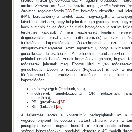
sikeres kritikai gondolkodáshoz. A fogalom eredetében, hátte
amikor
Scriven
és
Paul
határozta meg:
„intellektuálisan f
értelmes fogalomalkotás.”
[33]
Ezt követően vizsgálta, hol je
(NAT, kerettanterv) e terület, azaz megvizsgálta a tananyag
követően kitért arra, hogy hol jelenik meg a gyakorlatban, hogya
hogy a mérés és az értékelés tudja befolyásolni e terület fejle
területhez kapcsolt 7 nem részletezett fogalmat (érvény
diagnosztikus, formatív, szummatív, elemzés), amelyek a mér
funkcióhoz kapcsolódnak. Összekapcsolta ezt a
vizsgakövetelményeivel. Azaz egyértelmű, hogy a kimeneti 
gondolkodás fejlesztésére. A történelem kerettantervben m
példákat adnak hozzá. Ennek kapcsán vizsgálható, hogyan tart
módszerek jelennek meg. Fontos látni milyen módszerekh
gondolkodás. Ebben a részben (Fejlesztés) is sok a nem
történelemtanítás természetes részének tekinti, kieme
kapcsolódóan:
tevékenységek (feladatok, vita);
módszerek (tanulóközpontú, RJR módszertan: ráhang
reflektálás);
PBL (projektek);
[34]
RBL (kutatás).
[35]
A fejlesztés során a konstruktív pedagógiának az a 
végeredményként konceptuális váltást akarunk elérni a ta
pedagógus szerint nagyon hasonlít a kritikai gondolkodásr
századi képességekkel, amelyből kiemelte a 4C modellt (kreati