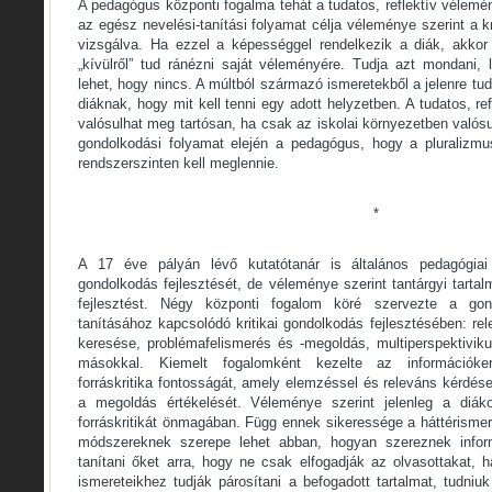
A pedagógus központi fogalma tehát a tudatos, reflektív vélemé
az egész nevelési-tanítási folyamat célja véleménye szerint a k
vizsgálva. Ha ezzel a képességgel rendelkezik a diák, akkor 
„kívülről” tud ránézni saját véleményére. Tudja azt mondani,
lehet, hogy nincs. A múltból származó ismeretekből a jelenre tud
diáknak, hogy mit kell tenni egy adott helyzetben. A tudatos, r
valósulhat meg tartósan, ha csak az iskolai környezetben valós
gondolkodási folyamat elején a pedagógus, hogy a pluralizm
rendszerszinten kell meglennie.
*
A 17 éve pályán lévő kutatótanár is általános pedagógiai f
gondolkodás fejlesztését, de véleménye szerint tantárgyi tartal
fejlesztést. Négy központi fogalom köré szervezte a gon
tanításához kapcsolódó kritikai gondolkodás fejlesztésében: rel
keresése, problémafelismerés és -megoldás, multiperspektivi
másokkal. Kiemelt fogalomként kezelte az információk
forráskritika fontosságát, amely elemzéssel és releváns kérdé
a megoldás értékelését. Véleménye szerint jelenleg a diá
forráskritikát önmagában. Függ ennek sikeressége a háttérismere
módszereknek szerepe lehet abban, hogyan szereznek inform
tanítani őket arra, hogy ne csak elfogadják az olvasottakat, 
ismereteikhez tudják párosítani a befogadott tartalmat, tudniuk