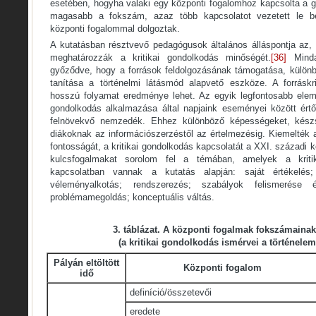
esetében, hogyha valaki egy központi fogalomhoz kapcsolta a g
magasabb a fokszám, azaz több kapcsolatot vezetett le be
központi fogalommal dolgoztak.
A kutatásban résztvevő pedagógusok általános álláspontja az, 
meghatározzák a kritikai gondolkodás minőségét.
[36]
Minda
győződve, hogy a források feldolgozásának támogatása, külön
tanítása a történelmi látásmód alapvető eszköze. A forráskri
hosszú folyamat eredménye lehet. Az egyik legfontosabb elemne
gondolkodás alkalmazása által napjaink eseményei között ért
felnövekvő nemzedék. Ehhez különböző képességeket, készsé
diákoknak az információszerzéstől az értelmezésig. Kiemelték
fontosságát, a kritikai gondolkodás kapcsolatát a XXI. századi 
kulcsfogalmakat sorolom fel a témában, amelyek a kriti
kapcsolatban vannak a kutatás alapján: saját értékelés; ö
véleményalkotás; rendszerezés; szabályok felismerése és
problémamegoldás; konceptuális váltás.
3
. táblázat. A központi fogalmak fokszámaina
(a kritikai gondolkodás ismérvei a történelem
Pályán eltöltött
Központi fogalom
idő
definíció/összetevői
eredete