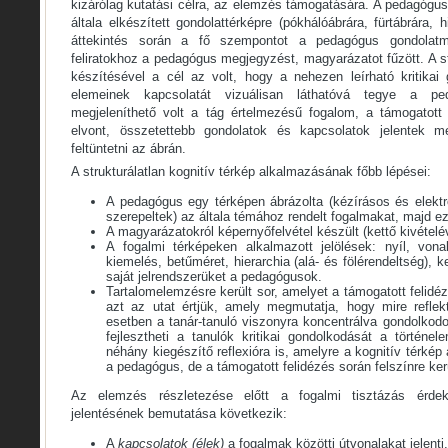
kizárólag kutatási célra, az elemzés támogatására. A pedagógus á
általa elkészített gondolattérképre (pókhálóábrára, fürtábrára,
áttekintés során a fő szempontot a pedagógus gondolat
feliratokhoz a pedagógus megjegyzést, magyarázatot fűzött. A st
készítésével a cél az volt, hogy a nehezen leírható kritikai 
elemeinek kapcsolatát vizuálisan láthatóvá tegye a p
megjeleníthető volt a tág értelmezésű fogalom, a támogatott
elvont, összetettebb gondolatok és kapcsolatok jelentek 
feltüntetni az ábrán.
A strukturálatlan kognitív térkép alkalmazásának főbb lépései:
A pedagógus egy térképen ábrázolta (kézírásos és elektro
szerepeltek) az általa témához rendelt fogalmakat, majd e
A magyarázatokról képernyőfelvétel készült (kettő kivételév
A fogalmi térképeken alkalmazott jelölések: nyíl, von
kiemelés, betűméret, hierarchia (alá- és fölérendeltség), 
saját jelrendszerüket a pedagógusok.
Tartalomelemzésre került sor, amelyet a támogatott felidézé
azt az utat értjük, amely megmutatja, hogy mire refle
esetben a tanár-tanuló viszonyra koncentrálva gondolkodo
fejlesztheti a tanulók kritikai gondolkodását a történel
néhány kiegészítő reflexióra is, amelyre a kognitív térké
a pedagógus, de a támogatott felidézés során felszínre kerü
Az elemzés részletezése előtt a fogalmi tisztázás érd
jelentésének bemutatása következik:
A
kapcsolatok (élek)
a fogalmak közötti útvonalakat jelenti.