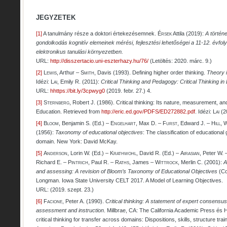
JEGYZETEK
[1]
A tanulmány része a doktori értekezésemnek.
Érsek
Attila (2019):
A történe
gondolkodás kognitív elemeinek mérési, fejlesztési lehetőségei a 11-12. évf
elektronikus tanulási környezetben.
URL:
http://disszertacio.uni-eszterhazy.hu/76/
(Letöltés: 2020. márc. 9.)
[2]
Lewis
, Arthur –
Smith
, Davis (1993). Defining higher order thinking.
Theory i
Idézi:
Lai
, Emily R. (2011):
Critical Thinking and Pedagogy: Critical Thinking in 
URL:
hhttps://bit.ly/3cpwyg0
(2019. febr. 27.) 4.
[3]
Sternberg
, Robert J. (1986). Critical thinking: Its nature, measurement, an
Education. Retrieved from
http://eric.ed.gov/PDFS/ED272882.pdf
. Idézi:
Lai
(2
[4]
Bloom
, Benjamin S. (Ed.) –
Engelhart
, Max D. –
Furst
, Edward J. –
Hill
, 
(1956):
Taxonomy of educational objectives
: The classification of educationa
domain. New York: David McKay.
[5]
Anderson
, Lorin W. (Ed.) –
Krathwohl
, David R. (Ed.) –
Airasian
, Peter W.
Richard E. –
Pintrich
, Paul R. –
Raths
, James –
Wittrock
, Merlin C. (2001):
A
and assessing: A revision of Bloom’s Taxonomy of Educational Objectives
(Co
Longman. Iowa State University CELT 2017. A Model of Learning Objectives.
URL: (2019. szept. 23.)
[6]
Facione
, Peter A. (1990).
Critical thinking: A statement of expert consensu
assessment and instruction
. Millbrae, CA: The California Academic Press és
H
critical thinking for transfer across domains: Dispositions, skills, structure tra