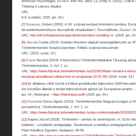
American Psychologist, 53 vol.4. 449–455. Idézi:
Lai
, Emily R. (2011):
Critical
Thinking in Literary Studies.
URL:
6-8. (Letöltés: 2020. jan. 24.)
[7]
Stradling
, Robert (2000):
A XX. századi európai történelem tanítása
. Euró
társadalomtudományos diszciplínák oktatásában I. Összeállította:
Zarándy
Zo
URL:
http://ofi.hu/tudastar/europai-dimenzio/robert-stradling-xx
(2020. jan. 24
[8]
Jancsák
Csaba (2019):
Kutatási tényeken alapuló tananyagfejlesztés az 
Történelemtanítás Kutatócsoportban.
Félidős szakmai beszámoló:
URL: (2019. szept. 23.)
[9]
Fodor
Richárd (2019): A Nemzetközi Történelemdidaktikai Társaság aktuali
Történelemtanítás, X. évf
. 1. sz.
URL:
https://www.folyoirat.tortenelemtanitas.hu/2019/03/fodor-richard-a-nemz
tarsasag-aktualitasai-celkituzesei-es-programja-10-01-09/
(2019. szept. 23.)
[10]
Az általános célok között a kritikai gondolkodás fejlesztése 2004-ben jel
Azt követően állandó e terület fejlesztésének igénye (pl. Europaeum projekt –
jan. 24.; Historiana –
https://historiana.eu/#/
(2020. jan. 24.).
[11]
Fischerné Dárdai
Ágnes (2010): Történelemtanítás Magyarországon a XXI
perspektíva)
.
Történelemtanítás, 1. évf
. 1. sz.
URL:
https://www.folyoirat.tortenelemtanitas.hu/wp-content/uploads/2010/02/D
[12]
Kaposi József (2018):
Történelem – tanítás és tanárképzés.
In:
Szőke-Mil
küldetés – a küldetés pedagógiája. Tanulmányok a katolikus pedagógusképzé
Péter Katolikus Egyetem, Budapest, 68-99.
URL:
https://btk.ppke.hu/uploads/articles/1734918/file/Pedag%C3%B3gi