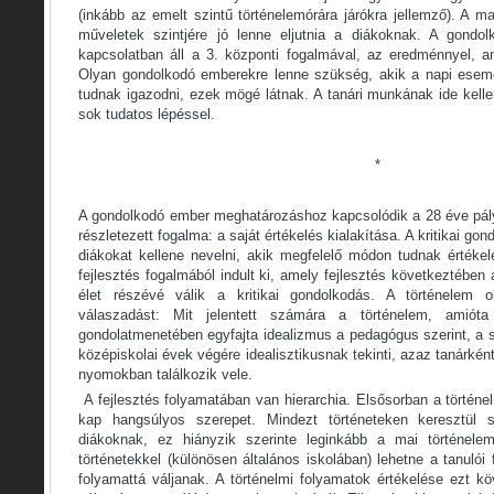
(inkább az emelt szintű történelemórára járókra jellemző). A 
műveletek szintjére jó lenne eljutnia a diákoknak. A gondo
kapcsolatban áll a 3. központi fogalmával, az eredménnyel, am
Olyan gondolkodó emberekre lenne szükség, akik a napi esemé
tudnak igazodni, ezek mögé látnak. A tanári munkának ide kelle
sok tudatos lépéssel.
*
A gondolkodó ember meghatározáshoz kapcsolódik a 28 éve pál
részletezett fogalma: a saját értékelés kialakítása. A kritikai go
diákokat kellene nevelni, akik megfelelő módon tudnak értéke
fejlesztés fogalmából indult ki, amely fejlesztés következtében a
élet részévé válik a kritikai gondolkodás. A történelem o
válaszadást: Mit jelentett számára a történelem, amiót
gondolatmenetében egyfajta idealizmus a pedagógus szerint, a sa
középiskolai évek végére idealisztikusnak tekinti, azaz tanárkén
nyomokban találkozik vele.
A fejlesztés folyamatában van hierarchia. Elsősorban a történ
kap hangsúlyos szerepet. Mindezt történeteken keresztül
diákoknak, ez hiányzik szerinte leginkább a mai történelem
történetekkel (különösen általános iskolában) lehetne a tanulói
folyamattá váljanak. A történelmi folyamatok értékelése ezt kö