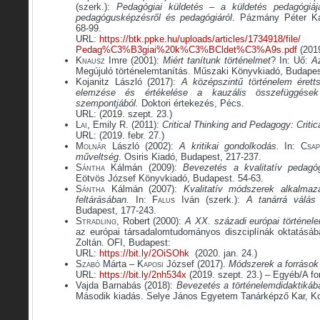
(szerk.):
Pedagógiai küldetés – a küldetés pedagógiáj
pedagógusképzésről és pedagógiáról
. Pázmány Péter Ka
68-99.
URL:
https://btk.ppke.hu/uploads/articles/1734918/file/
Pedag%C3%B3giai%20k%C3%BCldet%C3%A9s.pdf
(2019
Knausz
Imre (2001):
Miért tanítunk történelmet
? In: Uő:
A
Megújuló történelemtanítás. Műszaki Könyvkiadó, Budapes
Kojanitz László (2017):
A középszintű történelem érett
elemzése és értékelése a kauzális összefüggése
szempontjából.
Doktori értekezés, Pécs.
URL: (2019. szept. 23.)
Lai
, Emily R. (2011):
Critical Thinking and Pedagogy: Critica
URL: (2019. febr. 27.)
Molnár
László (2002):
A kritikai gondolkodás.
In:
Csa
műveltség
. Osiris Kiadó, Budapest, 217-237.
Sántha
Kálmán (2009):
Bevezetés a kvalitatív pedagó
Eötvös József Könyvkiadó, Budapest. 54-63.
Sántha
Kálmán (2007):
Kvalitatív módszerek alkalmaz
feltárásában.
In:
Falus
Iván (szerk.):
A tanárrá válás
Budapest, 177-243.
Stradling
, Robert (2000):
A XX. századi európai történele
az európai társadalomtudományos diszciplínák oktatásába
Zoltán. OFI, Budapest:
URL:
https://bit.ly/2OiSOhk
(2020. jan. 24.)
Szabó
Márta –
Kaposi
József (2017).
Módszerek a források
URL:
https://bit.ly/2nh534x
(2019. szept. 23.) – Egyéb/A fo
Vajda Barnabás (2018):
Bevezetés a történelemdidaktikáb
Második kiadás. Selye János Egyetem Tanárképző Kar, 