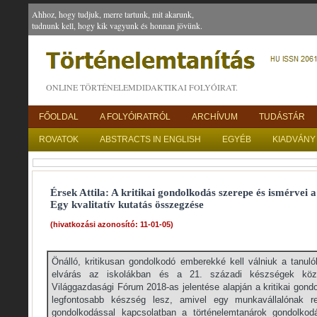
Ahhoz, hogy tudjuk, merre tartunk, mit akarunk,
tudnunk kell, hogy kik vagyunk és honnan jövünk.
ONLINE TÖRTÉNELEMDIDAKTIKAI FOLYÓIRAT.
FŐOLDAL
A FOLYÓIRATRÓL
ARCHÍVUM
TUDÁSTÁR
ROVATOK
ABSTRACTS IN ENGLISH
EGYÉB
KIADVÁNY
Érsek Attila: A kritikai gondolkodás szerepe és ismérvei 
Egy kvalitatív kutatás összegzése
(hivatkozási azonosító: 11-01-05)
Önálló, kritikusan gondolkodó emberekké kell válniuk a tanul
elvárás az iskolákban és a 21. századi készségek köz
Világgazdasági Fórum 2018-as jelentése alapján a kritikai gon
legfontosabb készség lesz, amivel egy munkavállalónak ren
gondolkodással kapcsolatban a történelemtanárok gondolkod