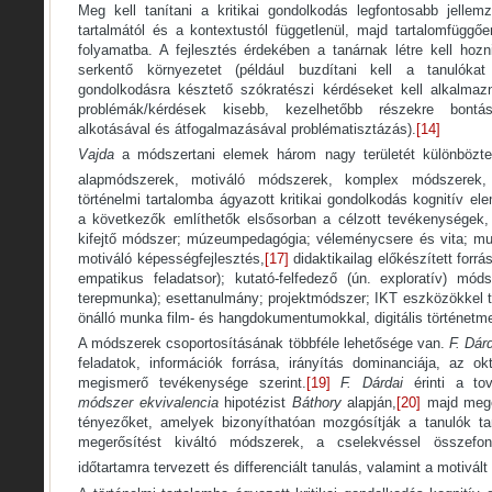
Meg kell tanítani a kritikai gondolkodás legfontosabb jellem
tartalmától és a kontextustól függetlenül, majd tartalomfüggőe
folyamatba. A fejlesztés érdekében a tanárnak létre kell hozn
serkentő környezetet (például buzdítani kell a tanulókat 
gondolkodásra késztető szókratészi kérdéseket kell alkalmazn
problémák/kérdések kisebb, kezelhetőbb részekre bontás
alkotásával és átfogalmazásával problématisztázás).
[14]
Vajda
a módszertani elemek három nagy területét különbözt
alapmódszerek, motiváló módszerek, komplex módszerek, v
történelmi tartalomba ágyazott kritikai gondolkodás kognitív el
a következők említhetők elsősorban a célzott tevékenységek,
kifejtő módszer; múzeumpedagógia; véleménycsere és vita; mun
motiváló képességfejlesztés,
[17]
didaktikailag előkészített forrá
empatikus feladatsor); kutató-felfedező (ún. exploratív) mód
terepmunka); esettanulmány; projektmódszer; IKT eszközökkel t
önálló munka film- és hangdokumentumokkal, digitális történetme
A módszerek csoportosításának többféle lehetősége van.
F. Dár
feladatok, információk forrása, irányítás dominanciája, az ok
megismerő tevékenysége szerint.
[19]
F. Dárdai
érinti a to
módszer ekvivalencia
hipotézist
Báthory
alapján,
[20]
majd mege
tényezőket, amelyek bizonyíthatóan mozgósítják a tanulók ta
megerősítést kiváltó módszerek, a cselekvéssel összefo
időtartamra tervezett és differenciált tanulás, valamint a motivált