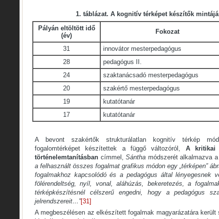
1. táblázat. A kognitív térképet készítők mintáj
Pályán eltöltött idő
Fokozat
(év)
31
innovátor mesterpedagógus
28
pedagógus II.
24
szaktanácsadó mesterpedagógus
20
szakértő mesterpedagógus
19
kutatótanár
17
kutatótanár
A bevont szakértők strukturálatlan kognitív térkép mód
fogalomtérképet készítettek a függő változóról,
A kritika
történelemtanításban
címmel,
Sántha
módszerét alkalmazva a 
a felhasznált összes fogalmat grafikus módon egy „térképen” ábr
fogalmakhoz kapcsolódó és a pedagógus által lényegesnek vélt
fölérendeltség, nyíl, vonal, aláhúzás, bekeretezés, a fogalma
térképkészítésnél célszerű engedni, hogy a pedagógus sz
jelrendszereit…”
[31]
A megbeszélésen az elkészített fogalmak magyarázatára került so