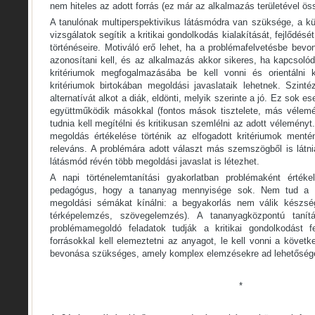
nem hiteles az adott forrás (ez már az alkalmazás területével ös
A tanulónak multiperspektivikus látásmódra van szüksége, a kü
vizsgálatok segítik a kritikai gondolkodás kialakítását, fejlődését.
történéseire. Motiváló erő lehet, ha a problémafelvetésbe bevo
azonosítani kell, és az alkalmazás akkor sikeres, ha kapcsoló
kritériumok megfogalmazásába be kell vonni és orientálni k
kritériumok birtokában megoldási javaslataik lehetnek. Szinté
alternatívát alkot a diák, eldönti, melyik szerinte a jó. Ez sok 
együttműködik másokkal (fontos mások tisztelete, más vélemé
tudnia kell megítélni és kritikusan szemlélni az adott vélemény
megoldás értékelése történik az elfogadott kritériumok mentén
releváns. A problémára adott választ más szemszögből is látnia
látásmód révén több megoldási javaslat is létezhet.
A napi történelemtanítási gyakorlatban problémaként érték
pedagógus, hogy a tananyag mennyisége sok. Nem tud a t
megoldási sémákat kínálni: a begyakorlás nem válik készség
térképelemzés, szövegelemzés). A tananyagközpontú tanítá
problémamegoldó feladatok tudják a kritikai gondolkodást fej
forrásokkal kell elemeztetni az anyagot, le kell vonni a követk
bevonása szükséges, amely komplex elemzésekre ad lehetőség
*