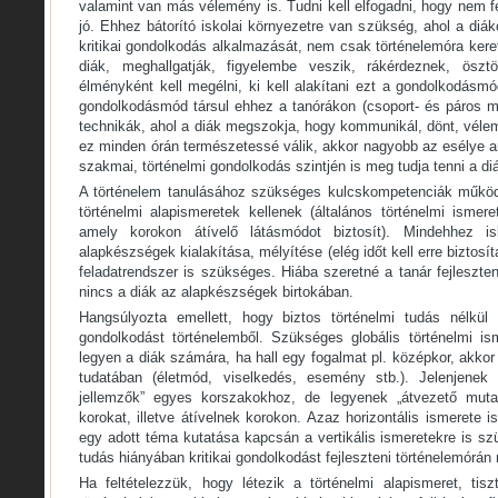
valamint van más vélemény is. Tudni kell elfogadni, hogy nem fe
jó. Ehhez bátorító iskolai környezetre van szükség, ahol a di
kritikai gondolkodás alkalmazását, nem csak történelemóra ker
diák, meghallgatják, figyelembe veszik, rákérdeznek, öszt
élményként kell megélni, ki kell alakítani ezt a gondolkodásmó
gondolkodásmód társul ehhez a tanórákon (csoport- és páros m
technikák, ahol a diák megszokja, hogy kommunikál, dönt, vélemé
ez minden órán természetessé válik, akkor nagyobb az esélye a
szakmai, történelmi gondolkodás szintjén is meg tudja tenni a di
A történelem tanulásához szükséges kulcskompetenciák működt
történelmi alapismeretek kellenek (általános történelmi ismer
amely korokon átívelő látásmódot biztosít). Mindehhez is
alapkészségek kialakítása, mélyítése (elég időt kell erre biztosít
feladatrendszer is szükséges. Hiába szeretné a tanár fejleszten
nincs a diák az alapkészségek birtokában.
Hangsúlyozta emellett, hogy biztos történelmi tudás nélkül n
gondolkodást történelemből. Szükséges globális történelmi ism
legyen a diák számára, ha hall egy fogalmat pl. középkor, akko
tudatában (életmód, viselkedés, esemény stb.). Jelenjenek 
jellemzők” egyes korszakokhoz, de legyenek „átvezető muta
korokat, illetve átívelnek korokon. Azaz horizontális ismerete 
egy adott téma kutatása kapcsán a vertikális ismeretekre is sz
tudás hiányában kritikai gondolkodást fejleszteni történelemórán
Ha feltételezzük, hogy létezik a történelmi alapismeret, ti