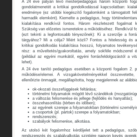
A 24 éve pályán lévő mesterpedagógus három központi fogal
gondolatmenetét a kritikai gondolkodással kapcsolatban: kial
eredménye (ez utóbbi kiegészítő fogalomként a támogatott feli
harmadik elemként). Kiemelte a pedagógus, hogy történelemtaná
kialakítása rendkívül fontos. Három részletezett fogalmat
Szükség van előzetes ismeretekre a működéséhez. Rendkívül fon
(ezt tekinti a legfontosabb tényezőnek): Ki a szerzője a for
tárgyához? Mi a célja? Miért közli? Fontos a hitelesség és az
kritikai gondolkodás kialakítása hosszú, folyamatos tevékenys
rész: a műveltetés/gyakoroltatás, amely sokféle módszerrel 
(például az egyéni munkától, egyéni forrásfeldolgozástól a vi
lehet).
A 24 éve tanító pedagógus esetében a központi fogalom 2. pil
működése/elemei. A vizsgakövetelményekkel összevetette
ellenőrizte önmagát, megállapította, hogy megjelennek az alább
ok-okozati összefüggések feltárása;
történelmi folyamatok mögött lévő szándékok (mozgatórúg
a változás felismerése és jellege (fejlődés és hanyatlás);
összehasonlítás (térben és időben);
az egyének szerepe a folyamatokban (történelmi személyi
a csoportok (pl. pártok) szerepe a folyamatokban;
rendszerezés;
szabályok felismerése, alkotása.
Az utolsó két fogalomhoz kérdőjelet tett a pedagógus, szóba
rendszerezés és szabályalkotás szintjére nagyon kevés gyerek 