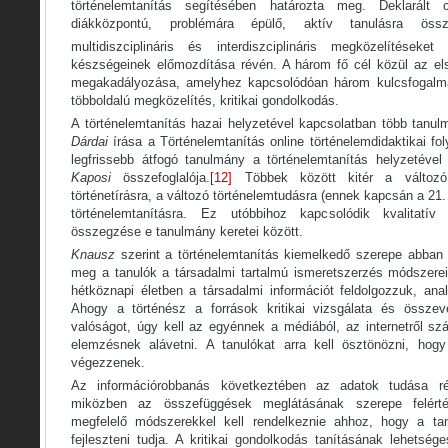
történelemtanítás segítésében határozta meg. Deklarált 
diákközpontú, problémára épülő, aktív tanulásra össz
multidiszciplináris és interdiszciplináris megközelítéseke
készségeinek előmozdítása révén. A három fő cél közül az els
megakadályozása, amelyhez kapcsolódóan három kulcsfogalma
többoldalú megközelítés, kritikai gondolkodás.
A történelemtanítás hazai helyzetével kapcsolatban több tanu
Dárdai
írása a Történelemtanítás online történelemdidaktikai foly
legfrissebb átfogó tanulmány a történelemtanítás helyzetével 
Kaposi
összefoglalója.
[12]
Többek között kitér a változó 
történetírásra, a változó történelemtudásra (ennek kapcsán a 21
történelemtanításra. Ez utóbbihoz kapcsolódik kvalitatí
összegzése e tanulmány keretei között.
Knausz
szerint a történelemtanítás kiemelkedő szerepe abban á
meg a tanulók a társadalmi tartalmú ismeretszerzés módszerei
hétköznapi életben a társadalmi információt feldolgozzuk, ana
Ahogy a történész a források kritikai vizsgálata és összeve
valóságot, úgy kell az egyénnek a médiából, az internetről szá
elemzésnek alávetni. A tanulókat arra kell ösztönözni, ho
végezzenek.
Az információrobbanás következtében az adatok tudása rés
miközben az összefüggések meglátásának szerepe felérté
megfelelő módszerekkel kell rendelkeznie ahhoz, hogy a tanu
fejleszteni tudja. A kritikai gondolkodás tanításának lehets