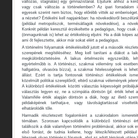
változás, stagnálás) egy gimnazistánál. Eljutunk ahhoz a kér
vagy csak változás a történelemben? Az ipari forradalom i
egyesek szerint nem biztos, hogy előrébb vitték az emberiséget. 
a nézetet? Értékelni kell napjainkban: ha növekedésről beszélün
(például metropoliszok, termésátlagok növekedése), a növeke
Konkrét példán keresztül érzékeltette a pedagógus, hogy csak 
(önmagunknak is) lehet az értékelésig eljutni. Ha a diák képes 
ami őt fejlesztette, akkor már sokat elért a pedagógus.
A történelmi folyamatok értékeléséből jutott el a második részl
szerepének megítéléséhez. Meg kell tanítani a diákot a la
megkülönböztetésére. A laikus értelmezés egyszerűbb, l
egyértelműbb is. A történészi, szakmai vélemény sok esetben
hallgatóra, olvasóra bízza), a szakmai hitelességének is lehe
állást. Ezért is tartja fontosnak történészi értékelések isme
közelmúlt politikai szereplőiről, eltérő szakmai vélemények jel
A különböző értékelések közötti választás képességét próbáljuk 
választás legyen ez, ne a szimpátia döntsön (pl. érték lehet
Valamiféle érték alapján döntsön a diák, hogy az illető szemé
példaképének tarthatja-e, vagy távolságtartással viselte
elhatárolódik tőle.
Harmadik részletezett fogalomként a szakirodalom ismereté
témában. Szorosan kapcsolódik a különböző történészi ér
találkozik a diák valamilyen történelmi problémával, akkor sok e
első forrást, de tudnia kellene, hogy létezik/létezett példáu
léteznek olyan történészi fórumok, ahol az adott témának utána le