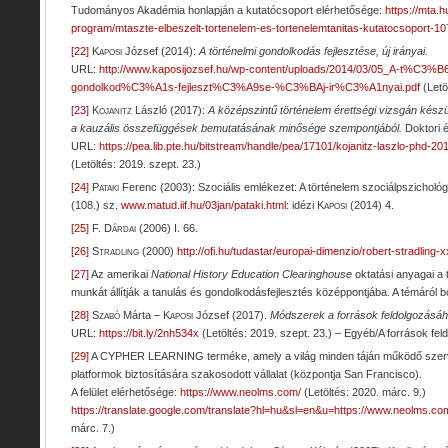
Tudományos Akadémia honlapján a kutatócsoport elérhetősége:
https://mta.h
program/mtaszte-elbeszelt-tortenelem-es-tortenelemtanitas-kutatocsoport-1
[22]
Kaposi
József (2014):
A
történelmi gondolkodás fejlesztése, új irányai.
URL:
http://www.kaposijozsef.hu/wp-content/uploads/2014/03/05_A-t%C3%
gondolkod%C3%A1s-fejleszt%C3%A9se-%C3%BAj-ir%C3%A1nyai.pdf
(Letö
[23]
Kojanitz
László (2017):
A középszintű történelem érettségi vizsgán kész
a kauzális összefüggések bemutatásának minősége szempontjából.
Doktori 
URL:
https://pea.lib.pte.hu/bitstream/handle/pea/17101/kojanitz-laszlo-phd
(Letöltés: 2019. szept. 23.)
[24]
Pataki
Ferenc (2003): Szociális emlékezet: A történelem szociálpszichológ
(108.) sz.
www.matud.iif.hu/03jan/pataki.html
: idézi
Kaposi
(2014) 4.
[25]
F.
Dárdai
(2006) I. 66.
[26]
Stradling
(2000)
http://ofi.hu/tudastar/europai-dimenzio/robert-stradling-x
[27]
Az amerikai
National History Education Clearinghouse
oktatási anyagai a 
munkát állítják a tanulás és gondolkodásfejlesztés középpontjába. A témáról 
[28]
Szabó
Márta –
Kaposi
József (2017).
Módszerek a források feldolgozásáh
URL:
https://bit.ly/2nh534x
(Letöltés: 2019. szept. 23.) – Egyéb/A források fel
[29]
A CYPHER LEARNING terméke, amely a világ minden táján működő szerv
platformok biztosítására szakosodott vállalat (központja San Francisco).
A felület elérhetősége:
https://www.neolms.com/
(Letöltés: 2020. márc. 9.)
https://translate.google.com/translate?hl=hu&sl=en&u=https://www.neolms.c
márc. 7.)