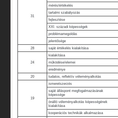
mérés/értékelés
tartalmi szabályozás
31
fejlesztése
XXI. századi képességek
problémamegoldás
jelentősége
28
saját értékelés kialakítása
kialakítása
24
működése/elemei
eredménye
20
tudatos, reflektív véleményalkotás
ismeretszerzés
saját álláspont megfogalmazásának
képessége
19
önálló véleményalkotás képességének
kialakítása
kooperációs technikák alkalmazása