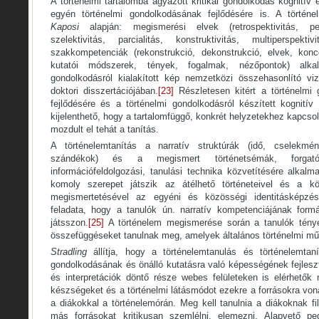
A történelmi tartalomba ágyazott kritikai gondolkodás kognitív 
egyén történelmi gondolkodásának fejlődésére is. A történe
Kaposi
alapján: megismerési elvek (retrospektivitás, persp
szelektivitás, parcialitás, konstruktivitás, multiperspek
szakkompetenciák (rekonstrukció, dekonstrukció, elvek, konce
kutatói módszerek, tények, fogalmak, nézőpontok) alka
gondolkodásról kialakított kép nemzetközi összehasonlító vi
doktori disszertációjában.
[23]
Részletesen kitért a történelmi 
fejlődésére és a történelmi gondolkodásról készített kognití
kijelenthető, hogy a tartalomfüggő, konkrét helyzetekhez kapcsol
mozdult el tehát a tanítás.
A történelemtanítás a narratív struktúrák (idő, cselekmén
szándékok) és a megismert történetsémák, forgat
információfeldolgozási, tanulási technika közvetítésére alkal
komoly szerepet játszik az átélhető történeteivel és a kö
megismertetésével az egyéni és közösségi identitásképzés
feladata, hogy a tanulók ún. narratív kompetenciájának form
játsszon.
[25]
A történelem megismerése során a tanulók tények
összefüggéseket tanulnak meg, amelyek általános történelmi műv
Stradling
állítja, hogy a történelemtanulás és történelemtaní
gondolkodásának és önálló kutatásra való képességének fejlesz
és interpretációk döntő része webes felületeken is elérhetők n
készségeket és a történelmi látásmódot ezekre a forrásokra von
a diákokkal a történelemórán. Meg kell tanulnia a diákoknak 
más forrásokat kritikusan szemlélni, elemezni. Alapvető pe