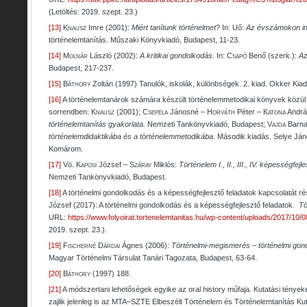
(Letöltés: 2019. szept. 23.)
[13]
Knausz
Imre (2001):
Miért tanítunk történelmet
? In: Uő:
Az évszámokon in
történelemtanítás. Műszaki Könyvkiadó, Budapest, 11-23.
[14]
Molnár
László (2002):
A kritikai gondolkodás.
In:
Csapó
Benő (szerk.):
Az
Budapest, 217-237.
[15]
Báthory
Zoltán (1997) Tanulók, iskolák, különbségek. 2. kiad. Okker Kiad
[16]
A történelemtanárok számára készült történelemmetodikai könyvek közül 
sorrendben:
Knausz
(2001);
Csepela
Jánosné –
Horváth
Péter –
Katona
Andrá
történelemtanítás gyakorlata.
Nemzeti Tankönyvkiadó, Budapest;
Vajda
Barna
történelemdidaktikába és a történelemmetodikába.
Második kiadás. Selye Já
Komárom.
[17]
Vö.
Kaposi
József –
Száray
Miklós:
Történelem I., II., III., IV. képességfe
Nemzeti Tankönyvkiadó, Budapest.
[18]
A történelmi gondolkodás és a képességfejlesztő feladatok kapcsolatát r
József (2017): A történelmi gondolkodás és a képességfejlesztő feladatok
.
Tö
URL:
https://www.folyoirat.tortenelemtanitas.hu/wp-content/uploads/2017/10
2019. szept. 23.).
[19]
Fischerné Dárdai
Ágnes (2006):
Történelmi-megismerés – történelmi go
Magyar Történelmi Társulat Tanári Tagozata, Budapest, 63-64.
[20]
Báthory
(1997) 188.
[21]
A módszertani lehetőségek egyike az oral history műfaja. Kutatási tények
zajlik jelenleg is az MTA–SZTE Elbeszélt Történelem és Történelemtanítás K