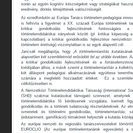
során az egyén kognitív készségeket vagy stratégiákat haszná
eredmény, döntés létrejöttének valószínűségét.
Az ezredfordulón az Európa Tanács történelem-pedagógiai innová
is felhívta a figyelmet a XX. századi Európa történetének t
kritikai gondolkodás fejlesztésének fontosságára a 
történelemdidaktikai irányelvek között (pl. kritikai képesség a
kapcsolatban) a kritikai gondolkodás fejlesztése nemzetközi 
történelem érettségi) viszonylatban is az egyik alapvető cél.
Jancsák
megállapítja, hogy „
A történelemtanítás kutatásána
alapvetően két szemléletmód erősödött fel az utóbbi években. A
a kritikai gondolkodás fejlesztésének és a forráselemzésne
krédójában állnia, a másik szerint a történelemtanítás a kollekt
két álláspont pedagógiai alkalmazásának együttese teremt
számára a megfelelő hozzáadott értéket.
Ez a szemléle
célkitűzéseiben is.
A Nemzetközi Történelemdidaktikai Társaság (
International So
ISHD)
szakmai kutatásokat támogató szervezet, amelynek l
történelemdidaktika fő kérdéseinek vizsgálata, kiemelt fig
gondolkodás és a történeti tudatosság részterületeknek. Az el
ismeretek és történelmi gondolkodás, történelemtanítás, s
(edutainment, gamifikáció) témaköreit helyezték a kutatás közép
Az európai nemzeti és regionális tanárszervezeteket tömörít
EUROCLIO (Az európai történelemtanárok egyesülete) a s