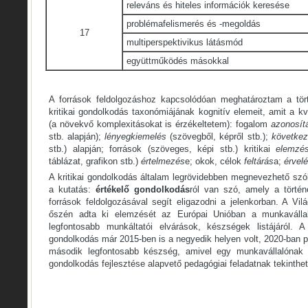
releváns és hiteles információk keresése
problémafelismerés és -megoldás
17
multiperspektivikus látásmód
együttműködés másokkal
A források feldolgozáshoz kapcsolódóan meghatároztam a tört
kritikai gondolkodás taxonómiájának kognitív elemeit, amit a kv
(a növekvő komplexitásokat is érzékeltetem): fogalom
azonosít
stb. alapján);
lényegkiemelés
(szövegből, képről stb.);
következ
stb.) alapján; források (szöveges, képi stb.) kritikai
elemzé
táblázat, grafikon stb.)
értelmezés
e; okok, célok
feltárás
a;
érvel
A kritikai gondolkodás általam legrövidebben megnevezhető szó
a kutatás:
értékelő gondolkodás
ról van szó, amely a történ
források feldolgozásával segít eligazodni a jelenkorban. A Vi
őszén adta ki elemzését az Európai Unióban a munkaválla
legfontosabb munkáltatói elvárások, készségek listájáról. A 
gondolkodás már 2015-ben is a negyedik helyen volt, 2020-ban pe
második legfontosabb készség, amivel egy munkavállalónak re
gondolkodás fejlesztése alapvető pedagógiai feladatnak tekinthe