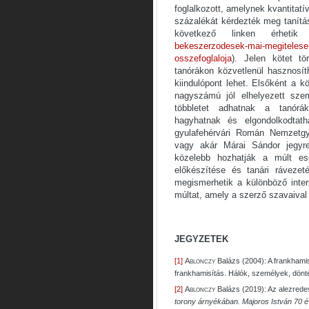
foglalkozott, amelynek kvantitat
százalékát kérdezték meg tanítási
következő linken érhet
bekeszerzodesek-mai-megitelese-
osszefoglaloja
). Jelen kötet t
tanórákon közvetlenül hasznosíth
kiindulópont lehet. Elsőként a 
nagyszámú jól elhelyezett szem
többletet adhatnak a tanór
hagyhatnak és elgondolkodtath
gyulafehérvári Román Nemzetgy
vagy akár Márai Sándor jegyre
közelebb hozhatják a múlt ese
előkészítése és tanári ráveze
megismerhetik a különböző interp
múltat, amely a szerző szavaival
JEGYZETEK
[1]
Ablonczy
Balázs (2004): A frankhami
frankhamisítás. Hálók, személyek, dön
[2]
Ablonczy
Balázs (2019): Az alezredes
torony árnyékában. Majoros István 70 