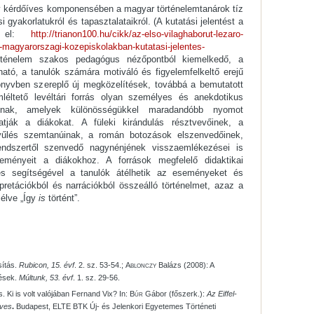
ív kérdőíves komponensében a magyar történelemtanárok tíz
 gyakorlatukról és tapasztalataikról. (A kutatási jelentést a
ik el:
http://trianon100.hu/cikk/az-elso-vilaghaborut-lezaro-
magyarorszagi-kozepiskolakban-kutatasi-jelentes-
örténelem szakos pedagógus nézőpontból kiemelkedő, a
ató, a tanulók számára motiváló és figyelemfelkeltő erejű
könyvben szereplő új megközelítések, továbbá a bemutatott
léltető levéltári forrás olyan személyes és anekdotikus
áknak, amelyek különösségükkel maradandóbb nyomot
atják a diákokat. A füleki kirándulás résztvevőinek, a
űlés szemtanúinak, a román botozások elszenvedőinek,
ndszertől szenvedő nagynénjének visszaemlékezései is
ményeit a diákokhoz. A források megfelelő didaktikai
tés segítségével a tanulók átélhetik az eseményeket és
retációkból és narrációkból összeálló történelmet, azaz a
 élve „Így
is
történt”.
sítás.
Rubicon, 15. évf
. 2. sz. 53-54.;
Ablonczy
Balázs (2008): A
tések.
Múltunk, 53. évf
. 1. sz. 29-56.
. Ki is volt valójában Fernand Vix? In:
Búr
Gábor (főszerk.):
Az Eiffel-
éves
.
Budapest, ELTE BTK Új- és Jelenkori Egyetemes Történeti