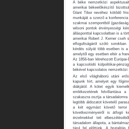
A béke nemzetközi aspektusait 
amerikai békeelőkészítő bizott
Glant Tibor nevéhez kötődő fris
munkáját a szerző a konferencia
szakmai szempontból (gazdaság és
wilsoni pontok érvényességi kér
állásponttal kapcsolatban is a tö
amerikai Robert J. Kerner cseh sz
elfogultságáról szóló sorokba
kérdés súlyát több esetben is a 
amelytől egy esetben eltér a fra
Az 1856-ban létrehozott Európai
a kapcsolódó külpolitikai-pénzüg
békével kapcsolatos nemzetközi á
Az első világháború utáni
erős
kapunk hírt, amelyet egy főgim
diákjától. A kötet egyik kiem
emlékezetének felvillantása a
szakaszra osztja a társadalomra
legtöbb áldozatot követelő paras
a két egymást követő terror 
következményeiről is átfogó 
érzelmekkel teli elbeszéléséb
társadalom állapota, a bántalm
tárul fel előttünk. A brutalit