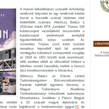
A trianoni békediktátum századik évfordulója
rendkívüli helyzetet és egy rendkívüli kötetet
hozott a huszadik század története iránt
érdeklődők számára. Ablonczy Balázs a
2016-ban induló MTA „Lendület” Trianon 100
kutatócsoport vezetőjeként összesítette a
kutatócsoport eredményeit, amelyből
figyelemfelkeltő könyv született. Az
CREATIV
Ismeretlen Trianon című kötet tizenkét
tematikus fejezetből épül fel, amelyek
A közr
mindegyike különböző szempontból vizsgálja
felhaszná
az 1918 és 1921 közötti évek eseményeit,
több esetben ebből az időszakból kilépve a
békéhez vezető kauzalitás mellett a hosszú
távú következményeket is felvázolva.
Ablonczy Balázs az Eötvös Lóránd
Tudományegyetem Bölcsészettudományi
Karának habilitált egyetemi docense, a
Magyar Tudományos Akadémia
Történettudományi Intézetének tudományos
főmunkatársa, korábban a Párizsi Magyar
atási területe a 20. századi magyar diplomácia és
tásai során foglalkozott a frankhamisítási üggyel,
[1]
de