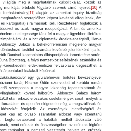
világítja meg a nagyhatalmak külpolitikáját, köztük az
ság munkáját értékelő
Vigyázó szemek
című fejezet.
[10]
A
s forráskiadvány
[11]
alapján az amerikai Inquiry bizottság
 meghatározó szereplőihez képest kevésbé elfogultnak, ám
 kartográfia) siralmasnak ítéli. Részletesen foglalkozik a
déseivel és azok magyar recepciójával. A brit és amerikai
rténelem esetlegessége tárul fel a magyar ügyekben illetékes
impátiájáról és a brit diplomaták érdektelenségéről, illetve
n. Ablonczy Balázs a békekonferencián megjelenő magyar
döntéshozó testület számára kevésbé jelentősként írja le,
nciák Dunával kapcsolatos álláspontjának ismertetése során.
-Duna Bizottság, a folyó nemzetköziesítésének szándéka és
yi-kereskedelmi érdekrendszer felvázolása kiegészítheti a
lláspontokról kialakult képünket.
zakhullámokról
egy gyulafehérvári botütés bevezetőjével
náziumi tanár, Riszner Ödön szenvedett el korábbi román
elkedő szempontja a magyar lakosság tapasztalatának és
 világháborút követő háborúról. Ablonczy Balázs három
 1918 után érkező erőszakos cselekmények sorát, melyek a
ztforradalom és spontán elégedetlenség, a megszállások és
időszakát fémjelzik. Az események jelentőségéről és
képet kap az olvasó számtalan áldozat vagy szemtanú
ől. Legfontosabbként a halottak mellett áldozattá váló
azások, nemi erőszak és összességében az erőszak légköre
ás bemutatásakor a nemzeti veszteség helyett az erőszak