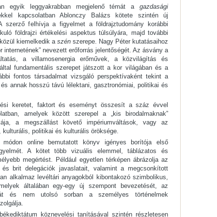
tban egyik leggyakrabban megjelenő témát a
gazdasági
kkel kapcsolatban Ablonczy Balázs kötete szintén új
A szerző felhívja a figyelmet a földrajztudomány korábbi
kuló földrajzi értékelési aspektus túlsúlyára, majd további
közül kiemelkedik a
szén
szerepe. Nagy Péter kutatásaihoz
r internetének” nevezett erőforrás jelentőségét. Az ásvány a
áltatás, a villamosenergia erőművek, a közvilágítás és
záltal fundamentális szerepet játszott a kor világában és a
bbi fontos társadalmat vizsgáló perspektívaként tekint a
és annak hosszú távú lélektani, gasztronómiai, politikai és
i keretet, faktort és eseményt összesít a száz évvel
olatban, amelyek között szerepel a „kis birodalmaknak”
kája, a megszállást követő impériumváltások, vagy az
ulturális, politikai és kulturális öröksége.
 módon online bemutatott könyv igényes borítója első
igyelmét. A kötet több vizuális elemmel, táblázatos és
mélyebb megértést. Például egyetlen térképen ábrázolja az
és brit delegációk javaslatait, valamint a megcsonkított
an alkalmaz levéltári anyagokból kibontakozó szimbolikus,
amelyek általában egy-egy új szempont bevezetését, az
tását és nem utolsó sorban a személyes történelmek
olgálja.
békediktátum köznevelési tanításával szintén részletesen