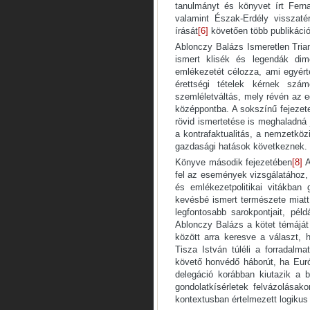
tanulmányt és könyvet írt Fern
valamint Észak-Erdély visszatér
írását
[6]
követően több publikációj
Ablonczy Balázs Ismeretlen Trian
ismert klisék és legendák dime
emlékezetét célozza, ami egyérte
érettségi tételek kérnek szám
szemléletváltás, mely révén az e
középpontba. A sokszínű fejezete
rövid ismertetése is meghaladná 
a kontrafaktualitás, a nemzetkö
gazdasági hatások következnek.
Könyve második fejezetében
[8]
A
fel az események vizsgálatához, 
és emlékezetpolitikai vitákban
kevésbé ismert természete miatt
legfontosabb sarokpontjait, pél
Ablonczy Balázs a kötet témáját
között arra keresve a választ, 
Tisza István túléli a forradalma
követő honvédő háborút, ha Eur
delegáció korábban kiutazik a 
gondolatkísérletek felvázolásako
kontextusban értelmezett logikus