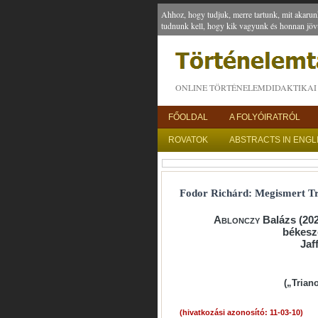
Ahhoz, hogy tudjuk, merre tartunk, mit akarun
tudnunk kell, hogy kik vagyunk és honnan jöv
ONLINE TÖRTÉNELEMDIDAKTIKAI 
FŐOLDAL
A FOLYÓIRATRÓL
ROVATOK
ABSTRACTS IN ENGL
Fodor Richárd: Megismert T
Ablonczy
Balázs (202
békesz
Jaf
(„Trian
(hivatkozási azonosító: 11-03-10)