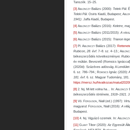
Tanszék. 15–25.
[3]
Ablonczy
Balázs (2000):
Teleki Pál
. 
Teleki Pál
. Osiris Kiadó, Budapest;
Ablo
1941)
. Jaffa Kiadó, Budapest.
[4]
Ablonczy
Balázs (2016):
Keletre, ma
[5]
Ablonczy
Balázs (2011/2015):
A viss
[6]
Ablonczy
Balázs (2015):
Trianon leg
[7]
Pl.
Ablonczy
Balázs (2017):
Rettenet
Rubicon
, 28. évf
. 7–8. sz. 4–13.;
Ablonc
békeszerződés következményei.
Rubic
év múltán. Bevezető (Romsics Ignáccal
(2020d): Százéves adósság. A Lendület
6. sz. 786–794.;
Romsics
Ignác (2020): A
181. évf
. 6. sz. Magyar Tudomány, 181. 
https://mersz.hu/hivatkozas/matud20
[8]
2. fej. Mi lett volna ha… In:
Ablonczy
B
békeszerződés története, 1918–1921
. 
[9]
Vö.
Ferguson
, Niall (ed.) (1997):
Virt
magyarul:
Ferguson
, Niall (2016):
A vilá
Budapest.
[10]
4. fej. Vigyázó szemek. In:
Abloncz
[11]
Glant
Tibor (2020):
Az Egyesült Áll