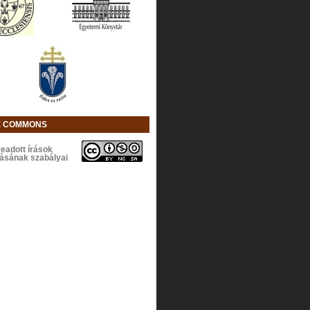
E COMMONS
eadott írások
lásának szabályai