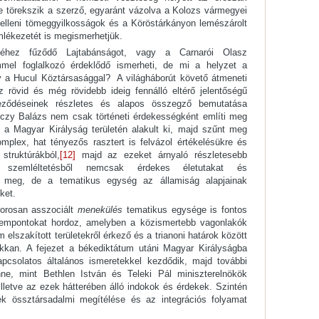
re törekszik a szerző, egyaránt vázolva a Kolozs vármegyei
 elleni tömeggyilkosságok és a Köröstárkányon lemészárolt
mlékezetét is megismerhetjük.
véhez fűződő Lajtabánságot, vagy a Carnarói Olasz
mel foglalkozó érdeklődő ismerheti, de mi a helyzet a
 a Hucul Köztársasággal? A világháborút követő átmeneti
z rövid és még rövidebb ideig fennálló eltérő jelentőségű
zerveződéseinek részletes és alapos összegző bemutatása
nczy Balázs nem csak történeti érdekességként említi meg
 a Magyar Királyság területén alakult ki, majd szűnt meg
plex, hat tényezős rasztert is felvázol értékelésükre és
 struktúrákból,
[12]
majd az ezeket árnyaló részletesebb
s szemléltetésből nemcsak érdekes életutakat és
k meg, de a tematikus egység az államiság alapjainak
ket.
zorosan asszociált
menekülés
tematikus egysége is fontos
 szempontokat hordoz, amelyben a közismertebb vagonlakók
 elszakított területekről érkező és a trianoni határok között
bukkan. A fejezet a békediktátum utáni Magyar Királyságba
csolatos általános ismeretekkel kezdődik, majd további
ne, mint Bethlen István és Teleki Pál miniszterelnökök
 illetve az ezek hátterében álló indokok és érdekek. Szintén
ek össztársadalmi megítélése és az integrációs folyamat