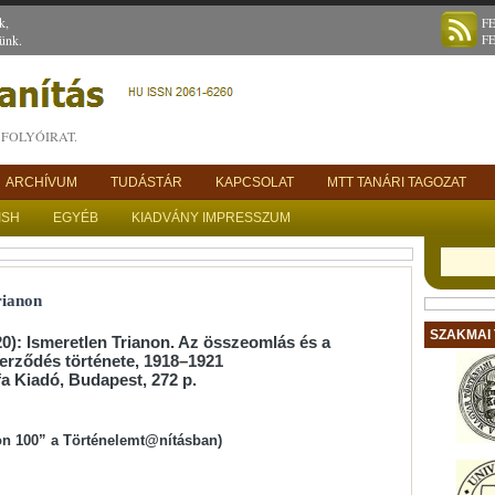
k,
F
ünk.
F
FOLYÓIRAT.
ARCHÍVUM
TUDÁSTÁR
KAPCSOLAT
MTT TANÁRI TAGOZAT
ISH
EGYÉB
KIADVÁNY IMPRESSZUM
rianon
SZAKMAI
0): Ismeretlen Trianon. Az összeomlás és a
erződés története, 1918–1921
fa Kiadó, Budapest, 272 p.
on 100” a Történelemt@nításban)