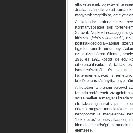
elkövetésének objektív elítélésé
Jósikafalván elkövetett románok
magyarok tragédiáját, amelyek e
A kalandor katonatisztek ne
Kormányzóságot sok történelem
Szlovák Népköztársasággal vagy
időszak „
kérészállamainak
”, aza
politikai-ideológiai-katonai s
figyelemreméltó eredmény. Ablo
azt a tizenhárom államot, amely
1918 és 1921 között, de egy kom
differenciálásukra. A táblázatos
ismertetésekből és vizuáli
háttéreseményeket ismerhetün
kérdéseire is ráirányítja figyelmün
A kötetben a trianoni békével s
társadalomtörténeti vizsgálati
sorsa mellett a magyar társadalom
élő lakosság narratívája is fel
érkező magyar menekülőkkel kap
nézőpontok is megjelennek ben
“beköltözés” ellenes álláspontja,
kiemelt jelentőségű a menekült
elemzése.