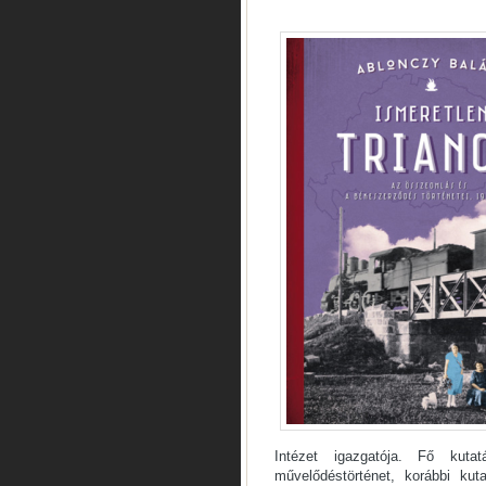
Intézet igazgatója. Fő kut
művelődéstörténet, korábbi kuta