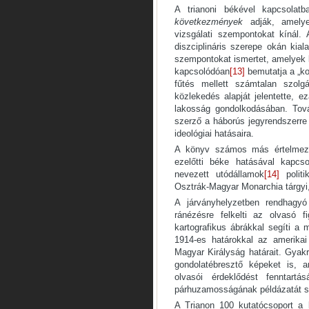
A trianoni békével kapcsola
következmények
adják, amelye
vizsgálati szempontokat kínál. 
diszciplináris szerepe okán kiala
szempontokat ismertet, amelyek 
kapcsolódóan
[13]
bemutatja a „ko
fűtés mellett számtalan szolg
közlekedés alapját jelentette, e
lakosság gondolkodásában. Tová
szerző a háborús jegyrendszerre 
ideológiai hatásaira.
A könyv számos más értelmezés
ezelőtti béke hatásával kapcs
nevezett utódállamok
[14]
politi
Osztrák-Magyar Monarchia tárgyi, k
A járványhelyzetben rendhagyó
ránézésre felkelti az olvasó f
kartografikus ábrákkal segíti a 
1914-es határokkal az amerikai 
Magyar Királyság határait. Gyakr
gondolatébresztő képeket is, 
olvasói érdeklődést fenntar
párhuzamosságának példázatát sz
A Trianon 100 kutatócsoport a 