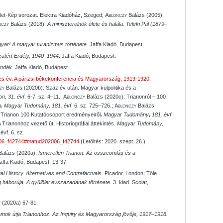
Élet-Kép sorozat. Elektra Kiadóház, Szeged;
Ablonczy
Balázs (2005):
nczy
Balázs (2018):
A miniszterelnök élete és halála. Teleki Pál (1879–
gyar! A magyar turanizmus története
. Jaffa Kiadó, Budapest.
zatért Erdély, 1940–1944
. Jaffa Kiadó, Budapest.
endák
. Jaffa Kiadó, Budapest.
es év. A párizsi békekonferencia és Magyarország, 1919-1920.
zy
Balázs (2020b): Száz év után. Magyar külpolitika és a
on,
31. évf
. 6-7. sz. 4–11.;
Ablonczy
Balázs (2020c): Trianonról – 100
).
Magyar Tudomány,
181. évf
. 6. sz. 725–726.;
Ablonczy
Balázs
 Trianon 100 Kutatócsoport eredményeiről
.
Magyar Tudomány
,
181. évf
.
 Trianonhoz vezető út. Historiográfiai áttekintés.
Magyar Tudomány,
évf. 6. sz.
2006_f42744#matud202006_f42744
(Letöltés: 2020. szept. 26.)
alázs (2020a):
Ismeretlen Trianon. Az összeomlás és a
Jaffa Kiadó, Budapest, 13-37.
ual History. Alternatives and Contrafactuals
. Picador, London; Tőle
g háborúja. A gyűlölet évszázadának története
. 3. kiad. Scolar,
y
(2020a) 67-81.
amok útja Trianonhoz. Az Inquiry és Magyarország jövője, 1917–1918.