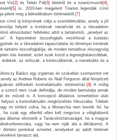
and Vix
[2]
és Teleki Pál
[3]
életéről és a turanizmusról
[4]
,
éséről
[5]
is, 2010-ben megjelent Trianon legendák című
a jelent meg a békediktátum történetéről.
[7]
on című új könyvének célja a szemléletváltás, amely a jól
nziója helyett a kortársak narratíváit és a társadalom
lmű elmozdulást feltételez attól a tartalomtól, „amelyet az
on”. A fejezeteket összefoglaló vezérfonal a kutatási
gyének és a társadalom tapasztalatai és élményei kerülnek
k tartalmi összefoglalója, de minden tematikus részegység
jelen írás kereteit, ezért ezek közül a legmeghatározóbbak,
zi érdekek, az erőszak, a kérészállamok, a menekülés és a
blonczy Balázs egy izgalmas és szokatlan szempontot vet
amely az Andrew Roberts és Niall Ferguson által fémjelzett
 gyakran előforduló
kontrafaktuális történetírás
.
[9]
A műfaj
 a szerző nem csak definiálja, de röviden bemutatja annak
dáit és műveit is. A koncepció általános ismertetése után
 helyezi a kontrafaktuális megközelítés fókuszába. Többek
hogy mi történt volna, ha a Monarchia nem bomlik fel, ha
t, ha csak egy ellenfél ellen kell megvívni a világháborút
ópa államai elismerik a Tanácsköztársaságot, ha a magyar
békekonferenciára, vagy ha nem írják alá a diktátumot. A
r döntési pontokat ismertet, amelyeket az adott történeti
 érvekkel támaszt alá.