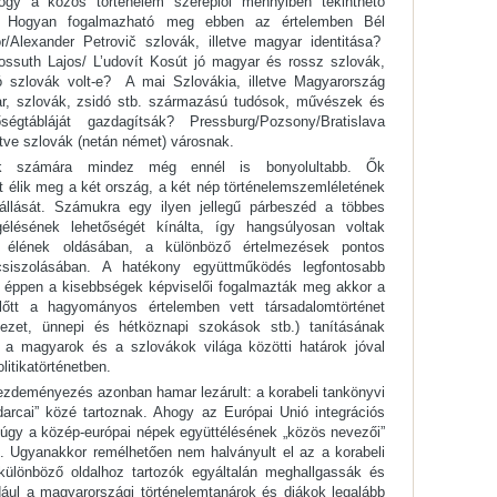
hogy a közös történelem szereplői mennyiben tekinthető
k. Hogyan fogalmazható meg ebben az értelemben Bél
r/Alexander Petrovič szlovák, illetve magyar identitása?
Kossuth Lajos/ L’udovít Kosút jó magyar és rossz szlovák,
 szlovák volt-e? A mai Szlovákia, illetve Magyarország
yar, szlovák, zsidó stb. származású tudósok, művészek és
égtábláját gazdagítsák? Pressburg/Pozsony/Bratislava
etve szlovák (netán német) városnak.
ők számára mindez még ennél is bonyolultabb. Ők
élik meg a két ország, a két nép történelemszemléletének
állását. Számukra egy ilyen jellegű párbeszéd a többes
gélésének lehetőségét kínálta, így hangsúlyosan voltak
 élének oldásában, a különböző értelmezések pontos
iszolásában. A hatékony együttműködés legfontosabb
ül éppen a kisebbségek képviselői fogalmazták meg akkor a
őtt a hagyományos értelemben vett társadalomtörténet
yezet, ünnepi és hétköznapi szokások stb.) tanításának
l a magyarok és a szlovákok világa közötti határok jóval
itikatörténetben.
kezdeményezés azonban hamar lezárult: a korabeli tankönyvi
arcai” közé tartoznak. Ahogy az Európai Unió integrációs
, úgy a közép-európai népek együttélésének „közös nevezői”
tak. Ugyanakkor remélhetően nem halványult el az a korabeli
ülönböző oldalhoz tartozók egyáltalán meghallgassák és
ául a magyarországi történelemtanárok és diákok legalább