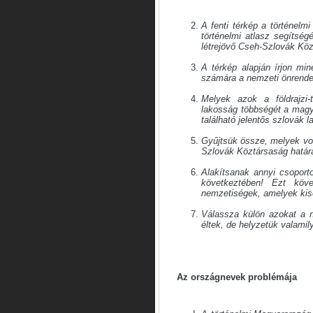
A fenti térkép a történelm
történelmi atlasz segítsé
létrejövő Cseh-Szlovák Kö
A térkép alapján írjon min
számára a nemzeti önrendel
Melyek azok a földrajzi-
lakosság többségét a magya
található jelentős szlovák 
Gyűjtsük össze, melyek vol
Szlovák Köztársaság határa
Alakítsanak annyi csoporto
következtében! Ezt köv
nemzetiségek, amelyek kise
Válassza külön azokat a 
éltek, de helyzetük valamil
Az országnevek problémája