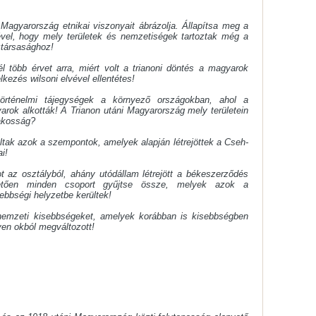
i Magyarország etnikai viszonyait ábrázolja. Állapítsa meg a
gével, hogy mely területek és nemzetiségek tartoztak még a
ztársasághoz!
él több érvet arra, miért volt a trianoni döntés a magyarok
kezés wilsoni elvével ellentétes!
történelmi tájegységek a környező országokban, ahol a
rok alkották! A Trianon utáni Magyarország mely területein
lakosság?
tak azok a szempontok, amelyek alapján létrejöttek a Cseh-
i!
t az osztályból, ahány utódállam létrejött a békeszerződés
etően minden csoport gyűjtse össze, melyek azok a
bbségi helyzetbe kerültek!
nemzeti kisebbségeket, amelyek korábban is kisebbségben
yen okból megváltozott!