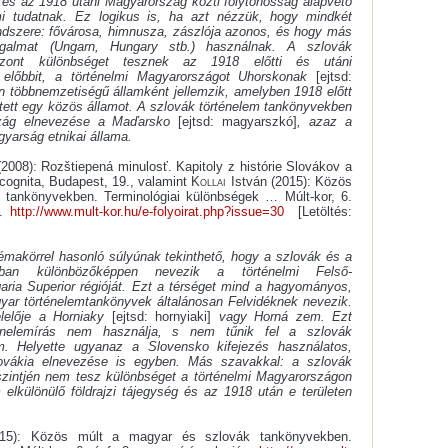
 és az 1918 utáni Magyarország közti folytonosság alapvető
i tudatnak. Ez logikus is, ha azt nézzük, hogy mindkét
ndszere: fővárosa, himnusza, zászlója azonos, és hogy más
galmat (Ungarn, Hungary stb.) használnak.
A szlovák
iszont különbséget tesznek az 1918 előtti és utáni
 előbbit, a történelmi Magyarországot Uhorskonak
[ejtsd:
n többnemzetiségű államként jellemzik, amelyben 1918 előtt
ített egy közös államot. A szlovák történelem tankönyvekben
szág elnevezése a Maďarsko
[ejtsd: magyarszkó]
, azaz a
yarság etnikai állama.
(2008): Rozštiepená minulosť. Kapitoly z histórie Slovákov a
cognita, Budapest, 19., valamint
Kollai
István (2015): Közös
tankönyvekben. Terminológiai különbségek … Múlt-kor, 6.
n.
http://www.mult-kor.hu/e-folyoirat.php?issue=30
[Letöltés:
émakörrel hasonló súlyúnak tekinthető, hogy a szlovák és a
iában különbözőképpen nevezik a történelmi Felső-
aria Superior régióját. Ezt a térséget mind a hagyományos,
yar történelemtankönyvek általánosan Felvidéknek nevezik.
lelője a Horniaky
[ejtsd: hornyiaki]
vagy Horná zem. Ezt
énelemírás nem használja, s nem tűnik fel a szlovák
. Helyette ugyanaz a Slovensko kifejezés használatos,
ovákia elnevezése is egyben. Más szavakkal: a szlovák
 szintjén nem tesz különbséget a történelmi Magyarországon
 elkülönülő földrajzi tájegység és az 1918 után e területen
15): Közös múlt a magyar és szlovák tankönyvekben.