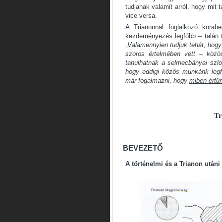
tudjanak valamit arról, hogy mit 
vice versa.
A Trianonnal foglalkozó korab
kezdeményezés legfőbb – talán to
„
Valamennyien tudjuk tehát, hog
szoros értelmében vett – közö
tanulhatnak a selmecbányai szl
hogy eddigi közös munkánk leg
már fogalmazni, hogy
miben értü
Tr
BEVEZETŐ
A történelmi és a Trianon után