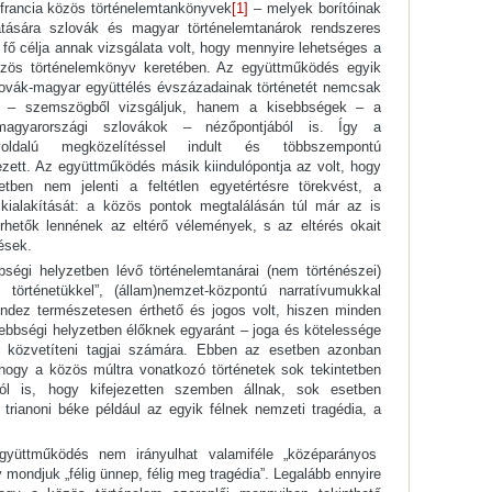
-francia közös történelemtankönyvek
[1]
– melyek borítóinak
hatására szlovák és magyar történelemtanárok rendszeres
ő célja annak vizsgálata volt, hogy mennyire lehetséges a
özös történelemkönyv keretében. Az együttműködés egyik
zlovák-magyar együttélés évszázadainak történetét nemcsak
 – szemszögből vizsgáljuk, hanem a kisebbségek – a
agyarországi szlovákok – nézőpontjából is. Így a
ldalú megközelítéssel indult és többszempontú
zett. Az együttműködés másik kiindulópontja az volt, hogy
en nem jelenti a feltétlen egyetértésre törekvést, a
ialakítását: a közös pontok megtalálásán túl már az is
hetők lennének az eltérő vélemények, s az eltérés okait
ések.
ségi helyzetben lévő történelemtanárai (nem történészei)
 történetükkel”, (állam)nemzet-központú narratívumukkal
indez természetesen érthető és jogos volt, hiszen minden
ebbségi helyzetben élőknek egyaránt – joga és kötelessége
és közvetíteni tagjai számára. Ebben az esetben azonban
hogy a közös múltra vonatkozó történetek sok tekintetben
ól is, hogy kifejezetten szemben állnak, sok esetben
trianoni béke például az egyik félnek nemzeti tragédia, a
yüttműködés nem irányulhat valamiféle „középarányos
ondjuk „félig ünnep, félig meg tragédia”. Legalább ennyire