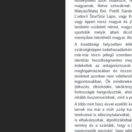
reménytelen azon vitatkozni, 
magyarnak, illetve szlovákna
Mátyás/Matej Bel, Petőfi Sándo
L’udovít Štur/Stúr Lajos, vagy 
vagy éppen rossz magyar és jó
területén született német, mag
sportolók melyik állam dicsős
mennyiben tekinthető magyar, ill
A kisebbségi helyzetben él
szükségképpen tudathasadásként 
már-már törzsi jellegű szemben
identitás feszültségmentes me
érdekeltek az antagonizmusok
megfogalmazásában és összecs
területeit azonban nem véletlen
legpontosabban. Ők mindenekel
(étkezés, öltözködés, lakókörn
fontosságát hangsúlyozták, aho
inkább összemosódnak, mint a pol
A több mint húsz évvel ezelőtti 
tervek ma már a múlt „szép kud
törekvései is elbizonytalanodtak
is elhalványultak, átpolitizálód
remény és a szándék, hogy a k
megismerjék egymást: hogy péld