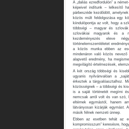
A „daliás ezredfordulón” a német
képeivel indítunk – lelkesítő 
párbeszéde kezdődött, amelynek f
közös múlt feldolgozása egy k
kiindulópontja az volt, hogy a s
többségi – magyar és szlovák
szlovákiai magyarok és a m
kezdeményezés eleve négyo
történelemszemléletet eredménye
a közös munka ebben az esetb
mindenáron való közös nevező k
alapvető eredmény, ha megismer
megvilágító értelmezések, elemz
A két ország többségi és kisebb
ugyanis nyilvánvalóan a „saját
érkeztek a tárgyalóasztalhoz. M
közösségnek – a többségi és kis
is a saját történetét megírni 
nemcsak arról volt és van szó, 
eltérnek egymástól, hanem arr
látványosan kizárják egymást. A 
másik félnek nemzeti ünnep.
Ebben az esetben tehát az eg
kompromisszum” keresésre, hogy m