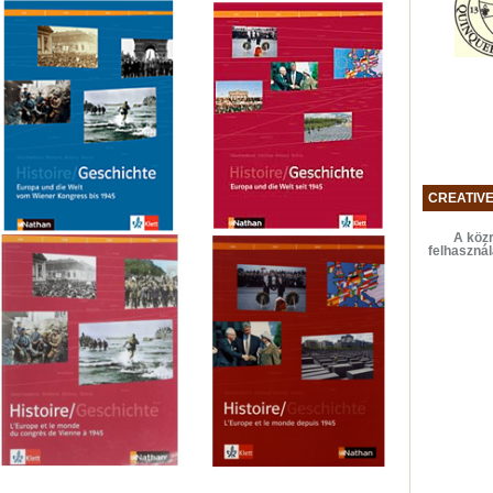
CREATIV
A közr
felhaszná