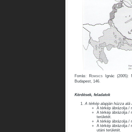
Forrás:
Romsics
Ignác (2005): 
Budapest, 146.
Kérdések, feladatok
A térkép alapján húzza alá
A térkép ábrázolja / 
A térkép ábrázolja /
területét.
A térkép ábrázolja /
A térkép ábrázolja /
utáni területét.