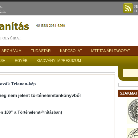
k,
F
ünk.
F
FOLYÓIRAT.
ARCHÍVUM
TUDÁSTÁR
KAPCSOLAT
MTT TANÁRI TAGOZAT
ISH
EGYÉB
KIADVÁNY IMPRESSZUM
lovák Trianon-kép
SZAKMAI
meg nem jelent történelemtankönyvből
on 100” a Történelemt@nításban)