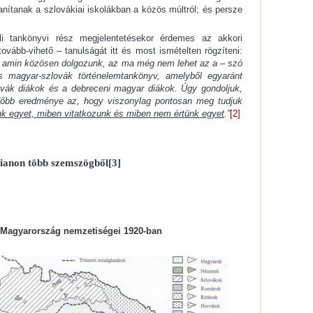
tanítanak a szlovákiai iskolákban a közös múltról; és persze
eli tankönyvi rész megjelentetésekor érdemes az akkori
vább-vihető – tanulságát itt és most ismételten rögzíteni:
y amin közösen dolgozunk, az ma még nem lehet az a – szó
s magyar-szlovák történelemtankönyv, amelyből egyaránt
ovák diákok és a debreceni magyar diákok. Úgy gondoljuk,
főbb eredménye az, hogy viszonylag pontosan meg tudjuk
nk egyet, miben vitatkozunk és miben nem értünk egyet
.”
[2]
ianon több szemszögből
[3]
i Magyarország nemzetiségei 1920-ban