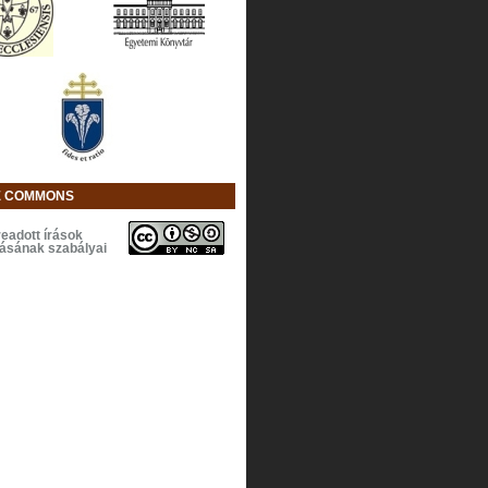
E COMMONS
eadott írások
lásának szabályai