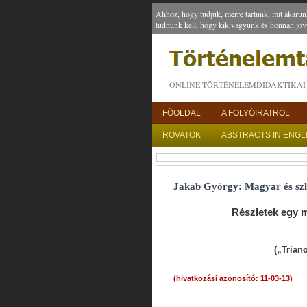
Ahhoz, hogy tudjuk, merre tartunk, mit akarun
tudnunk kell, hogy kik vagyunk és honnan jöv
ONLINE TÖRTÉNELEMDIDAKTIKAI 
FŐOLDAL
A FOLYÓIRATRÓL
ROVATOK
ABSTRACTS IN ENGL
Jakab György: Magyar és sz
Részletek egy 
(„Trian
(hivatkozási azonosító: 11-03-13)