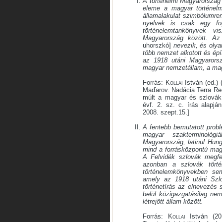
A történelmi Magyarország
eleme a magyar történelm
államalakulat szimbólumre
nyelvek is csak egy fo
történelemtankönyvek v
Magyarország között. Az
uhorszkó]
nevezik, és olya
több nemzet alkotott és ép
az 1918 utáni Magyaror
magyar nemzetállam, a mag
Forrás:
Kollai
István (ed.) 
Maďarov. Nadácia Terra Re
múlt a magyar és szlovák 
évf. 2. sz. c. írás alapjá
2008. szept.15.]
A fentebb bemutatott probl
magyar szakterminológ
Magyarország, latinul Hung
mind a forrásközpontú mag
A Felvidék szlovák megfe
azonban a szlovák tört
történelemkönyvekben sem
amely az 1918 utáni Szl
történetírás az elnevezés
belül közigazgatásilag nem
létrejött állam között.
Forrás:
Kollai
István (20