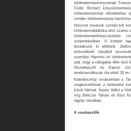
történelemtankönyveinek Trianon-
Fodor Richárd
könyvismerteté
történelemtanítás elméletéhez 
minden történelemtanár kéziköny
Horizont
rovatunk szintén két kön
történelemdidaktika első számú
történelemtankönyv-kutatás
című
ismertetésében. A kötetet l
bontakozik ki előttünk.
Dallm
évtizedének írásaiból összevál
szemlézi
Harminc év történelem
utal, hogy a válogatás élén első
főszerkesztő és
Kaposi Józ
rendszerváltozás óta eltelt 30 év 
Kaleidoszkóp
rovatunkban a Tan
megközelítések a történelmi ku
közöl hármat.
Árpási Ildikó
a hódm
míg
Beliczai Tamás
és
Kiss Ká
tágítja írásaiban.
A szerkesztők