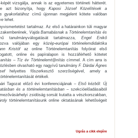
képét vizsgálja, annak is az egyetemes történeti hátterét.
se azt bizonyítja, hogy
Kaposi József Közelítések a
és gyakorlatához
című újonnan megjelent kötete valóban
ve
lehet.
yvismertetést tartalmaz. Az első a határainkon túli magyar
 szakemberének,
Vajda Barnabásnak
a
Történelemtanítás és
 tanulmányválogatását tartalmazza,
Engel Enikő
apozva valójában egy
közép-európai történelemdidaktika
ann Kristóf
az online Történelemtanítás folyóirat első
ogatott, online és papíralapon is hozzáférhető kötetet
tanítás – Tíz év Történelemt@nítás
címmel. A cím arra is
 közlésben olvasható egy nagyívű tanulmány
F. Dárdai Ágnes
sef
helyettes főszerkesztő szerzőségével, amely a
történelemtanítását értékeli.
ári Tagozat előző évi konferenciájának –
Első kézből: Új
tatásban és a történelemtanításban
– szekcióelőadásaiból
ezővásárhelyi zsidóság sorsát kutatta a vészkorszakban,
roly
történelemtanításunk online oktatásának lehetőségeit
Ugrás a cikk elejére