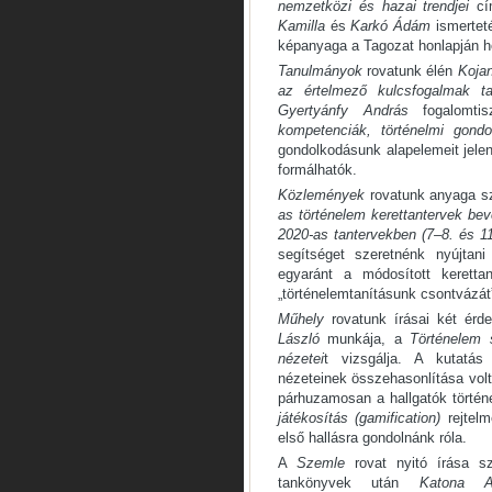
nemzetközi és hazai trendjei
cím
Kamilla
és
Karkó Ádám
ismertet
képanyaga a Tagozat honlapján h
Tanulmányok
rovatunk élén
Kojan
az értelmező kulcsfogalmak tan
Gyertyánfy András
fogalomtis
kompetenciák, történelmi gondo
gondolkodásunk alapelemeit jele
formálhatók.
Közlemények
rovatunk anyaga sz
as történelem kerettantervek bev
2020-as tantervekben (7–8. és 1
segítséget szeretnénk nyújtani
egyaránt a módosított keretta
„történelemtanításunk csontvázát”
Műhely
rovatunk írásai két érd
László
munkája, a
Történelem 
nézetei
t vizsgálja. A kutatás 
nézeteinek összehasonlítása volt
párhuzamosan a hallgatók történe
játékosítás
(gamification)
rejtelm
első hallásra gondolnánk róla.
A
Szemle
rovat nyitó írása sz
tankönyvek után
Katona 