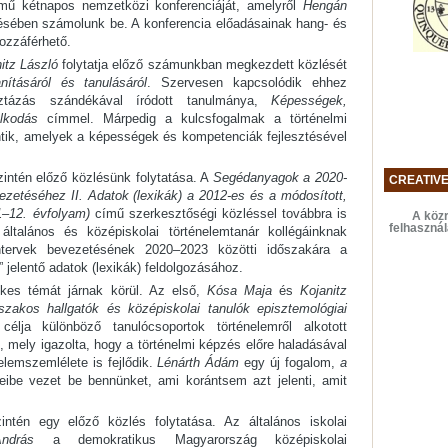
ű kétnapos nemzetközi konferenciáját, amelyről
Hengán
ésében számolunk be. A konferencia előadásainak hang- és
ozzáférhető.
itz László
folytatja előző számunkban megkezdett közlését
ításáról és tanulásáról
. Szervesen kapcsolódik ehhez
ztázás szándékával íródott tanulmánya,
Képességek,
lkodás
címmel. Márpedig a kulcsfogalmak a történelmi
ntik, amelyek a képességek és kompetenciák fejlesztésével
intén előző közlésünk folytatása. A
Segédanyagok a 2020-
CREATIV
ezetéséhez II. Adatok (lexikák) a 2012-es és a módosított,
1–12. évfolyam)
című szerkesztőségi közléssel továbbra is
A közr
felhaszná
 általános és középiskolai történelemtanár kollégáinknak
ntervek bevezetésének 2020–2023 közötti időszakára a
 jelentő adatok (lexikák) feldolgozásához.
ekes témát járnak körül. Az első,
Kósa Maja
és
Kojanitz
szakos hallgatók és középiskolai tanulók episztemológiai
célja különböző tanulócsoportok történelemről alkotott
, mely igazolta, hogy a történelmi képzés előre haladásával
lemszemlélete is fejlődik.
Lénárth Ádám
egy új fogalom,
a
eibe vezet be bennünket, ami korántsem azt jelenti, amit
intén egy előző közlés folytatása.
Az általános iskolai
András
a demokratikus Magyarország középiskolai