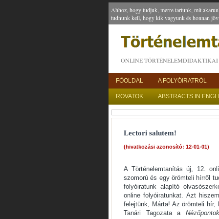
Ahhoz, hogy tudjuk, merre tartunk, mit akarun
tudnunk kell, hogy kik vagyunk és honnan jöv
ONLINE TÖRTÉNELEMDIDAKTIKAI 
FŐOLDAL
A FOLYÓIRATRÓL
ROVATOK
ABSTRACTS IN ENGL
Lectori salutem!
(hivatkozási azonosító: 12-01-01)
A Történelemtanítás új, 12. on
szomorú és egy örömteli hírről tu
folyóiratunk alapító olvasószerk
online folyóiratunkat. Azt his
felejtünk, Márta! Az örömteli hír
Tanári Tagozata a
Nézőponto