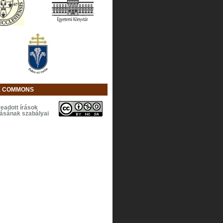
E COMMONS
eadott írások
lásának szabályai