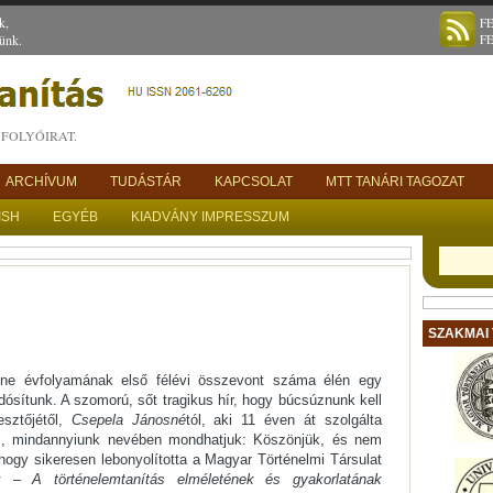
k,
F
ünk.
F
FOLYÓIRAT.
ARCHÍVUM
TUDÁSTÁR
KAPCSOLAT
MTT TANÁRI TAGOZAT
ISH
EGYÉB
KIADVÁNY IMPRESSZUM
SZAKMAI
line évfolyamának első félévi összevont száma élén egy
dósítunk. A szomorú, sőt tragikus hír, hogy búcsúznunk kell
esztőjétől,
Csepela Jánosné
tól, aki 11 éven át szolgálta
zem, mindannyiunk nevében mondhatjuk: Köszönjük, és nem
, hogy sikeresen lebonyolította a Magyar Történelmi Társulat
k
–
A történelemtanítás elméletének és gyakorlatának