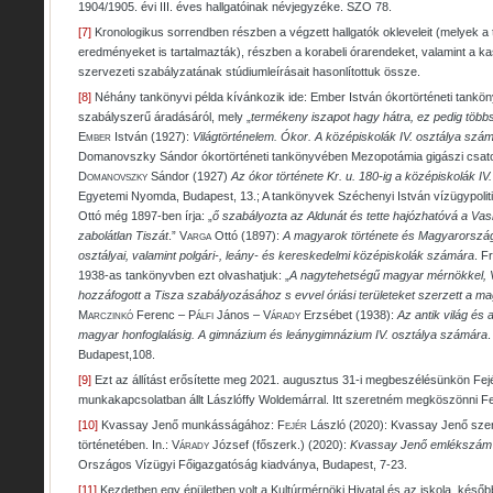
1904/1905. évi III. éves hallgatóinak névjegyzéke. SZO 78.
[7]
Kronologikus sorrendben részben a végzett hallgatók okleveleit (melyek a 
eredményeket is tartalmazták), részben a korabeli órarendeket, valamint a k
szervezeti szabályzatának stúdiumleírásait hasonlítottuk össze.
[8]
Néhány tankönyvi példa kívánkozik ide: Ember István ókortörténeti tanköny
szabályszerű áradásáról, mely „
termékeny iszapot hagy hátra, ez pedig több
Ember
István (1927):
Világtörténelem. Ókor. A középiskolák IV. osztálya szá
Domanovszky Sándor ókortörténeti tankönyvében Mezopotámia gigászi csatorn
Domanovszky
Sándor (1927)
Az ókor története Kr. u. 180-ig a középiskolák I
Egyetemi Nyomda, Budapest, 13.; A tankönyvek Széchenyi István vízügypoliti
Ottó még 1897-ben írja: „
ő szabályozta az Aldunát és tette hajózhatóvá a Vas
zabolátlan Tiszát
.”
Varga
Ottó (1897):
A magyarok története és Magyarország 
osztályai, valamint polgári-, leány- és kereskedelmi középiskolák számára
. F
1938-as tankönyvben ezt olvashatjuk: „
A nagytehetségű magyar mérnökkel, Vá
hozzáfogott a Tisza szabályozásához s evvel óriási területeket szerzett a m
Marczinkó
Ferenc –
Pálfi
János –
Várady
Erzsébet (1938):
Az antik világ és
magyar honfoglalásig. A gimnázium és leánygimnázium IV. osztálya számára
Budapest,108.
[9]
Ezt az állítást erősítette meg 2021. augusztus 31-i megbeszélésünkön Fej
munkakapcsolatban állt Lászlóffy Woldemárral. Itt szeretném megköszönni Fe
[10]
Kvassay Jenő munkásságához:
Fejér
László (2020): Kvassay Jenő sze
történetében. In.:
Várady
József (főszerk.) (2020):
Kvassay Jenő emlékszám s
Országos Vízügyi Főigazgatóság kiadványa, Budapest, 7-23.
[11]
Kezdetben egy épületben volt a Kultúrmérnöki Hivatal és az iskola, későb