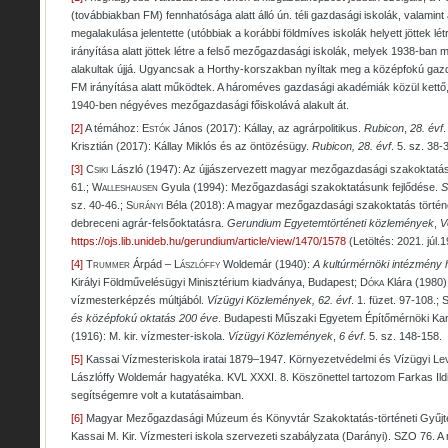
(továbbiakban FM) fennhatósága alatt álló ún. téli gazdasági iskolák, valami
megalakulása jelentette (utóbbiak a korábbi földmíves iskolák helyett jöttek lé
irányítása alatt jöttek létre a felső mezőgazdasági iskolák, melyek 1938-ba
alakultak újjá. Ugyancsak a Horthy-korszakban nyíltak meg a középfokú gazd
FM irányítása alatt működtek. A hároméves gazdasági akadémiák közül kettő,
1940-ben négyéves mezőgazdasági főiskolává alakult át.
[2]
A témához:
Estók
János (2017): Kállay, az agrárpolitikus.
Rubicon
,
28. évf
.
Krisztián (2017): Kállay Miklós és az öntözésügy.
Rubicon, 28. évf
. 5. sz. 38-
[3]
Csiki
László (1947): Az újjászervezett magyar mezőgazdasági szakoktatá
61.;
Walleshausen
Gyula (1994): Mezőgazdasági szakoktatásunk fejlődése.
S
sz. 40-46.;
Surányi
Béla (2018): A magyar mezőgazdasági szakoktatás története
debreceni agrár-felsőoktatásra.
Gerundium Egyetemtörténeti közlemények
,
V
https://ojs.lib.unideb.hu/gerundium/article/view/1470/1578
(Letöltés: 2021. júl.1
[4]
Trummer
Árpád –
Lászlóffy
Woldemár (1940):
A kultúrmérnöki intézmény 
Királyi Földművelésügyi Minisztérium kiadványa, Budapest;
Dóka
Klára (1980)
vízmesterképzés múltjából.
Vízügyi Közlemények,
62. évf
. 1. füzet. 97-108.;
S
és középfokú oktatás 200 éve
. Budapesti Műszaki Egyetem Építőmérnöki Ka
(1916): M. kir. vízmester-iskola.
Vízügyi Közlemények
,
6 évf
. 5. sz. 148-158.
[5]
Kassai Vízmesteriskola iratai 1879–1947. Környezetvédelmi és Vízügyi Levé
Lászlóffy Woldemár hagyatéka. KVL XXXI. 8. Köszönettel tartozom Farkas Ildi
segítségemre volt a kutatásaimban.
[6]
Magyar Mezőgazdasági Múzeum és Könyvtár Szakoktatás-történeti Gyűjt
Kassai M. Kir. Vízmesteri iskola szervezeti szabályzata (Darányi). SZO 76. A m