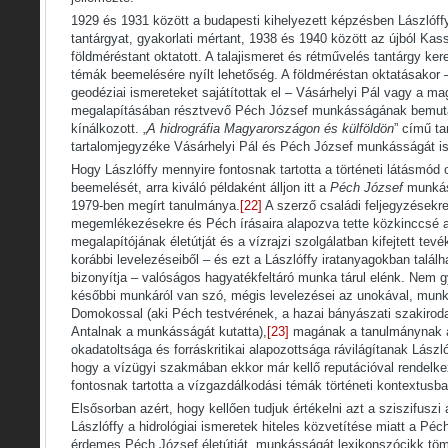
1929 és 1931 között a budapesti kihelyezett képzésben Lászlóffy
tantárgyat, gyakorlati mértant, 1938 és 1940 között az újból Ka
földméréstant oktatott. A talajismeret és rétművelés tantárgy ker
témák beemelésére nyílt lehetőség. A földméréstan oktatásakor –
geodéziai ismereteket sajátítottak el – Vásárhelyi Pál vagy a mag
megalapításában résztvevő Péch József munkásságának bemuta
kínálkozott. „
A hidrográfia Magyarországon és külföldön
” című t
tartalomjegyzéke Vásárhelyi Pál és Péch József munkásságát is
Hogy Lászlóffy mennyire fontosnak tartotta a történeti látásmód 
beemelését, arra kiváló példaként álljon itt a
Péch József
munkás
1979-ben megírt tanulmánya.
[22]
A szerző családi feljegyzésekre
megemlékezésekre és Péch írásaira alapozva tette közkinccsé a 
megalapítójának életútját és a vízrajzi szolgálatban kifejtett te
korábbi levelezéseiből – és ezt a Lászlóffy iratanyagokban talál
bizonyítja – valóságos hagyatékfeltáró munka tárul elénk. Nem 
későbbi munkáról van szó, mégis levelezései az unokával, mun
Domokossal (aki Péch testvérének, a hazai bányászati szakirod
Antalnak a munkásságát kutatta),
[23]
magának a tanulmánynak a
okadatoltsága és forráskritikai alapozottsága rávilágítanak Lászl
hogy a vízügyi szakmában ekkor már kellő reputációval rendelke
fontosnak tartotta a vízgazdálkodási témák történeti kontextusb
Elsősorban azért, hogy kellően tudjuk értékelni azt a sziszifuszi
Lászlóffy a hidrológiai ismeretek hiteles közvetítése miatt a Péc
érdemes Péch József életútját, munkásságát lexikonszócikk töm