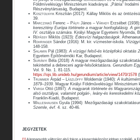
Földmívelésügyi Minisztérium kiadványai. „Pátria” Irodalmi
Részvénytársaság, Budapest.
Kosztolnyik
Krisztián (2017): Kállay Miklós és az öntözés
39.
Marczinkó
Ferenc –
Pálfi
János –
Várady
Erzsébet (1938)
keresztény Európa története a magyar honfoglalásig. A g
IV. osztálya számára
. Királyi Magyar Egyetemi Nyomda, B
Répássy
Miklós (1923):
Édesvízi halgazdaságok
. Athenaeu
Rohringer
Sándor (1916): M. kir. vízmester-iskola.
Vízügy
148-158.
Salamin
Pál (1983):
A vízügyi felső-és középfokú oktatás 
Egyetem Építőmérnöki Kar, Budapest.
Surányi
Béla (2018): A magyar mezőgazdasági szakoktatás 
tekintettel a debreceni agrár-felsőoktatásra.
Gerundium Egy
Vol. 9. No. 1. 81-115.
https://ojs.lib.unideb.hu/gerundium/article/view/1470/1578
(
Trummer
Árpád –
Lászlóffy
Woldemár (1940):
A kultúrmérn
1879–1939
. Magyar Királyi Földművelésügyi Minisztérium
Varga
Ottó (1897):
A magyarok története és Magyarország 
alsó osztályai, valamint polgári-, leány-és kereskedelmi 
Franklin-Kiadó, Budapest.
Walleshausen
Gyula (1994): Mezőgazdasági szakoktatásun
Szemle
,
évf
. 4. sz. 40-46.
JEGYZETEK
[1]
A legnagyobb változást alsó fokon a kisgazdaképzést jobban szolgáló, a F