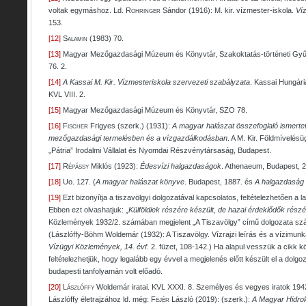
voltak egymáshoz. Ld.
Rohringer
Sándor (1916): M. kir. vízmester-iskola.
Ví
153.
[12]
Salamin
(1983) 70.
[13]
Magyar Mezőgazdasági Múzeum és Könyvtár, Szakoktatás-történeti Gyű
76. 2.
[14]
A Kassai M. Kir. Vízmesteriskola szervezeti szabályzata
. Kassai Hungár
KVL VIII. 2.
[15]
Magyar Mezőgazdasági Múzeum és Könyvtár, SZO 78.
[16]
Fischer
Frigyes (szerk.) (1931):
A magyar halászat összefoglaló ismertet
mezőgazdasági termelésben és a vízgazdálkodásban
. A M. Kir. Földmívelésü
„Pátria” Irodalmi Vállalat és Nyomdai Részvénytársaság, Budapest.
[17]
Répássy
Miklós (1923):
Édesvízi halgazdaságok
. Athenaeum, Budapest, 2
[18]
Uo. 127. (
A magyar halászat könyve
. Budapest, 1887. és
A halgazdaság r
[19]
Ezt bizonyítja a tiszavölgyi dolgozatával kapcsolatos, feltételezhetően a la
Ebben ezt olvashatjuk: „
Külföldiek részére készült, de hazai érdeklődők rész
Közlemények 1932/2. számában megjelent „A Tiszavölgy” című dolgozata számo
(Lászlóffy-Böhm Woldemár (1932): A Tiszavölgy. Vízrajzi leírás és a vízimu
Vízügyi Közlemények, 14. évf
. 2. füzet, 108-142.) Ha alapul vesszük a cikk k
feltételezhetjük, hogy legalább egy évvel a megjelenés előtt készült el a dolg
budapesti tanfolyamán volt előadó.
[20]
Lászlóffy
Woldemár iratai. KVL XXXI. 8. Személyes és vegyes iratok 1942–1
Lászlóffy életrajzához ld. még:
Fejér
László (2019): (szerk.):
A Magyar Hidroló