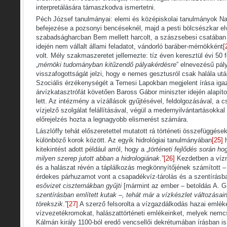
interpretálására támaszkodva ismertetni.
Péch József tanulmányai: elemi és középiskolai tanulmányok N
befejezése a pozsonyi bencéseknél, majd a pesti bölcsészkar e
szabadságharcban Bem mellett harcolt, a szászsebesi csatába
idején nem vállalt állami feladatot, vándorló baráber-mérnökként
[
volt. Mély szakmaszeretet jellemezte: tíz éven keresztül évi 50 
„
mérnöki tudományban kitűzendő pályakérdésre
” elnevezésű pál
visszafogottságát jelzi, hogy e nemes gesztusról csak halála utá
Szociális érzékenységét a Temesi Lapokban megjelent írása igaz
árvízkatasztrófát követően Baross Gábor miniszter idején alapíto
lett. Az intézmény a vízállások gyűjtésével, feldolgozásával, a
vízjelző szolgálat felállításával, végül a medernyilvántartásokkal 
előrejelzés hozta a legnagyobb elismerést számára.
Lászlóffy tehát előszeretettel mutatott rá történeti összefüggés
különböző korok között. Az egyik hidrológiai tanulmányában
[25]
h
kitekintést adott például arról, hogy a „
történeti fejlődés során h
milyen szerep jutott abban a hidrologiának
.”
[26]
Kezdetben a vízne
és a halászat révén a táplálkozás megkönnyítőjének számított – 
érdekes párhuzamot vont a csapadékvíz-tárolás és a szentírásba
esővizet ciszternákban gyűjti
[mármint az ember – betoldás A. G
szentírásban említett kutak
–, tehát már a vízkészlet változásai
törekszik
.”
[27]
A szerző felsorolta a vízgazdálkodás hazai emléke
vízvezetékromokat, halászattörténeti emlékeinket, melyek nemc
Kálmán király 1100-ból eredő vencsellői dekrétumában írásban i