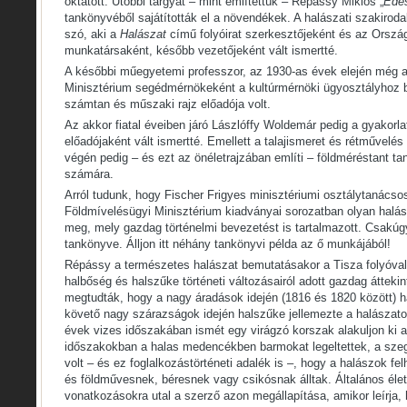
oktatott. Utóbbi tárgyat – mint említettük – Répássy Miklós „
Édes
tankönyvéből sajátították el a növendékek. A halászati szakiroda
szó, aki a
Halászat
című folyóirat szerkesztőjeként és az Orszá
munkatársaként, később vezetőjeként vált ismertté.
A későbbi műegyetemi professzor, az 1930-as évek elején még 
Minisztérium segédmérnökeként a kultúrmérnöki ügyosztályhoz 
számtan és műszaki rajz előadója volt.
Az akkor fiatal éveiben járó Lászlóffy Woldemár pedig a gyakorla
előadójaként vált ismertté. Emellett a talajismeret és rétművelés
végén pedig – és ezt az önéletrajzában említi – földméréstant tan
számára.
Arról tudunk, hogy Fischer Frigyes minisztériumi osztálytanácso
Földmívelésügyi Minisztérium kiadványai sorozatban olyan halás
meg, mely gazdag történelmi bevezetést is tartalmazott. Csakúgy
tankönyve. Álljon itt néhány tankönyvi példa az ő munkájából!
Répássy a természetes halászat bemutatásakor a Tisza folyóva
halbőség és halszűke történeti változásairól adott gazdag áttekin
megtudták, hogy a nagy áradások idején (1816 és 1820 között) h
követő nagy szárazságok idején halszűke jellemezte a halászato
évek vizes időszakában ismét egy virágzó korszak alakuljon ki a
időszakokban a halas medencékben barmokat legeltettek, a sze
volt – és ez foglalkozástörténeti adalék is –, hogy a halászok f
és földművesnek, béresnek vagy csikósnak álltak. Általános éle
vonatkozásokra utal a szerző azon megállapítása, amikor leírja,