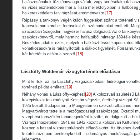
halászcsónakok tüzelőanyaggá váltak, vagy sertésólaknak haszná
es vizes esztendőkben már a Tisza mellékfolyóiban is halbőség j
halkereskedelem felvirágzását eredményezte.
[17]
Répássy a tankönyv végén külön függeléket szánt a történeti viss
kapcsolatban korabeli forrásokat és számadatokat említett. Meg
században Szegeden négyezer halász dolgozott. Az ő tankönyvé
szakácskönyvről, mely harminc halfajtából mintegy 189-féle kész
Beszédes adatok ezek, melyek a halkészítéssel kapcsolatos étk
vonatkozásokra is ráirányították a diákok figyelmét. Forrásmun
két kötetét is citálta a szerző.
[18]
Lászlóffy Woldemár vízügytörténeti előadásai
Mint leírtuk, az ifjú Lászlóffy vízgazdálkodási, hidrológiai von
történeti példát említett.
[19]
Néhány vonás a Lászlóffy-képhez!
[20]
A kolozsvári születésű Lá
középiskolai tanulmányait Kassán végezte, érettségi vizsgát Sáto
1925 között Budapesten, a Műegyetemen szerzett általános mérn
Magyaróvárott tette le a mezőgazdasági szakvizsgát. Oktatói 
vízépítési tanszékén tanársegédként kezdte, de dolgozott a Föl
Vízrajzi Intézetében, 1941 és 1942 között a kolozsvári Kultúrmér
közben a kassai vízmesterképzés előadójaként. Az ötvenes év
kutatóintézetben tevékenykedett. Tudományos munkásságát gazd
jellemezte.