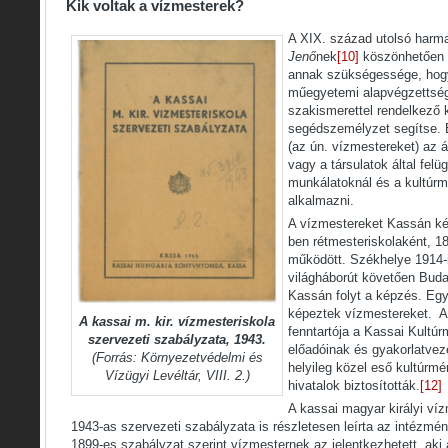
Kik voltak a vízmesterek?
A XIX. század utolsó har
Jenő
nek
[10]
köszönhetően e
annak szükségessége, hog
műegyetemi alapvégzettség
szakismerettel rendelkező
segédszemélyzet segítse. 
(az ún. vízmestereket) az á
vagy a társulatok által felü
munkálatoknál és a kultúrmé
alkalmazni.
A vízmestereket Kassán ké
ben rétmesteriskolaként, 18
működött. Székhelye 1914-i
világháborút követően Buda
Kassán folyt a képzés. Egy 
képeztek vízmestereket. A
A kassai m. kir. vízmesteriskola
fenntartója a Kassai Kultúrm
szervezeti szabályzata, 1943.
előadóinak és gyakorlatvez
(Forrás: Környezetvédelmi és
helyileg közel eső kultúrm
Vízügyi Levéltár, VIII. 2.)
hivatalok biztosították.
[12]
A kassai magyar királyi ví
1943-as szervezeti szabályzata is részletesen leírta az intézmény
1899-es szabályzat szerint vízmesternek az jelentkezhetett, aki a