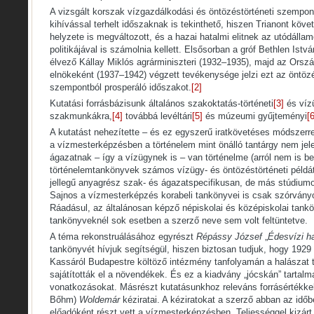
A vizsgált korszak vízgazdálkodási és öntözéstörténeti szempont
kihívással terhelt időszaknak is tekinthető, hiszen Trianont köv
helyzete is megváltozott, és a hazai hatalmi elitnek az utódálla
politikájával is számolnia kellett. Elsősorban a gróf Bethlen Ist
élvező Kállay Miklós agrárminiszteri (1932–1935), majd az Orsz
elnökeként (1937–1942) végzett tevékenysége jelzi ezt az öntözé
szempontból prosperáló időszakot.
[2]
Kutatási forrásbázisunk általános szakoktatás-történeti
[3]
és vízü
szakmunkákra,
[4]
továbbá levéltári
[5]
és múzeumi gyűjteményi
[6
A kutatást nehezítette – és ez egyszerű iratkövetéses módszerre
a vízmesterképzésben a történelem mint önálló tantárgy nem jel
ágazatnak – így a vízügynek is – van történelme (arról nem is b
történelemtankönyvek számos vízügy- és öntözéstörténeti példá
jellegű anyagrész szak- és ágazatspecifikusan, de más stúdiumo
Sajnos a vízmesterképzés korabeli tankönyvei is csak szórvány
Ráadásul, az általánosan képző népiskolai és középiskolai tankö
tankönyveknél sok esetben a szerző neve sem volt feltüntetve.
A téma rekonstruálásához egyrészt
Répássy József
„
Édesvízi h
tankönyvét hívjuk segítségül, hiszen biztosan tudjuk, hogy 1929
Kassáról Budapestre költöző intézmény tanfolyamán a halászat 
sajátították el a növendékek. És ez a kiadvány „jócskán” tartalma
vonatkozásokat. Másrészt kutatásunkhoz releváns forrásértékke
Bőhm)
Woldemár
kéziratai. A kéziratokat a szerző abban az időb
előadóként részt vett a vízmesterképzésben. Teljességgel kizárt