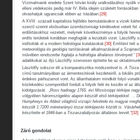
Vízimalmaink eredete Szent István király uralkodásához nyúlik vi
elleni védekezés pedig már IV. Béla idején született forrásokban 
olvashatjuk ugyancsak ebben az írásában.
[29]
A XVIII. századi kapitalista fejlődés bemutatásakor a vizek kárt
szerző szerint elsősorban üzembiztonsági kérdéseket vetett fel. A
erdőirtásokhoz vezetett, melynek következménye a folyók hevese
erdős területek korábban megfogták a lezúduló vizet. Lászlóffy 
indították el a modern hidrológiai kutatásokat.
[30]
Említést tett a 
meteorológia és geológia tanításának alkalmazásával a Szajnavö
művében rendszerbe foglalja a hidrológia általános törvényeit
.”
[3
adalékokat az ifjú Lászlóffy szervesen építette be az oktatómu
Lászlóffy sokszor élt a komparatisztika módszerével is.
A Tisza.
című tanulmányában az ármentesítések kezdeteiről, a lokális pr
érdekes párhuzamot vont. Az államhatalom mindkét folyó vonat
közlekedési szempontból fordult a folyók felé és kezdte el az ál
kidolgozását. „
Ross hadnagy 1765. évi Mississippi térképe nagy
völgyében háromszögelési alapon készült első térképekkel
. …
D
Humphreys és Abbot világhírű vízrajzi felvétele és magyar megfe
készült 1:7200 méretarányú tiszai térképezés között is. Vásárhel
készítette el 1846-ban a Tiszaszabályozás általános tervét
.”
[32]
Záró gondolat