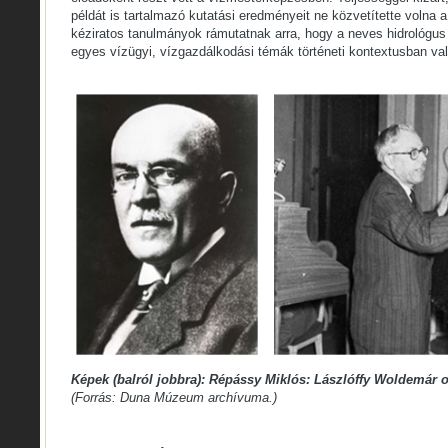
példát is tartalmazó kutatási eredményeit ne közvetítette volna
kéziratos tanulmányok rámutatnak arra, hogy a neves hidrológus 
egyes vízügyi, vízgazdálkodási témák történeti kontextusban val
Képek (balról jobbra): Répássy Miklós: Lászlóffy Woldemár 
(Forrás: Duna Múzeum archívuma.)