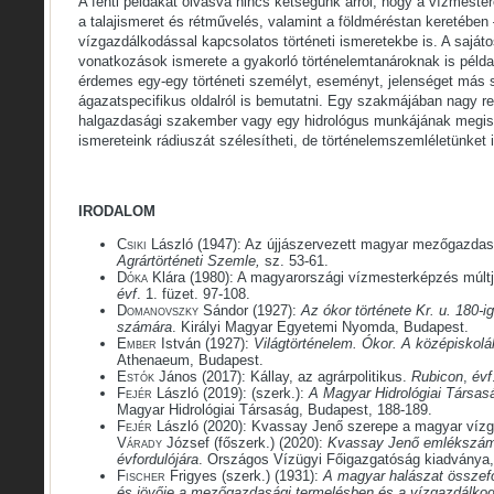
A fenti példákat olvasva nincs kétségünk arról, hogy a vízmeste
a talajismeret és rétművelés, valamint a földméréstan keretében 
vízgazdálkodással kapcsolatos történeti ismeretekbe is. A sajáto
vonatkozások ismerete a gyakorló történelemtanároknak is példa
érdemes egy-egy történeti személyt, eseményt, jelenséget más 
ágazatspecifikus oldalról is bemutatni. Egy szakmájában nagy r
halgazdasági szakember vagy egy hidrológus munkájának megi
ismereteink rádiuszát szélesítheti, de történelemszemléletünket i
IRODALOM
Csiki
László (1947): Az újjászervezett magyar mezőgazdas
Agrártörténeti Szemle,
sz. 53-61.
Dóka
Klára (1980): A magyarországi vízmesterképzés múlt
évf
. 1. füzet. 97-108.
Domanovszky
Sándor (1927):
Az ókor története Kr. u. 180-i
számára
. Királyi Magyar Egyetemi Nyomda, Budapest.
Ember
István (1927):
Világtörténelem. Ókor. A középiskolá
Athenaeum, Budapest.
Estók
János (2017): Kállay, az agrárpolitikus.
Rubicon
,
évf
Fejér
László (2019): (szerk.):
A Magyar Hidrológiai Társasá
Magyar Hidrológiai Társaság, Budapest, 188-189.
Fejér
László (2020): Kvassay Jenő szerepe a magyar vízga
Várady
József (főszerk.) (2020):
Kvassay Jenő emlékszám
évfordulójára
. Országos Vízügyi Főigazgatóság kiadványa,
Fischer
Frigyes (szerk.) (1931):
A magyar halászat összefo
és jövője a mezőgazdasági termelésben és a vízgazdálko