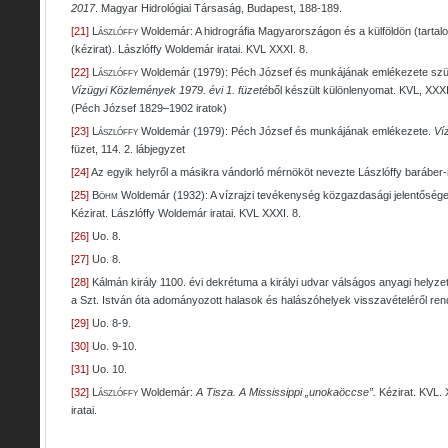
2017
. Magyar Hidrológiai Társaság, Budapest, 188-189.
[21]
Lászlóffy
Woldemár: A hidrográfia Magyarországon és a külföldön (tartal
(kézirat). Lászlóffy Woldemár iratai. KVL XXXI. 8.
[22]
Lászlóffy
Woldemár (1979): Péch József és munkájának emlékezete szüle
Vízügyi Közlemények 1979. évi 1. füzeté
ből készült különlenyomat. KVL, XXXI.
(Péch József 1829–1902 iratok)
[23]
Lászlóffy
Woldemár (1979): Péch József és munkájának emlékezete.
Ví
füzet, 114. 2. lábjegyzet
[24]
Az egyik helyről a másikra vándorló mérnököt nevezte Lászlóffy barábe
[25]
Böhm
Woldemár (1932): A vízrajzi tevékenység közgazdasági jelentősége
Kézirat. Lászlóffy Woldemár iratai. KVL XXXI. 8.
[26]
Uo. 8.
[27]
Uo. 8.
[28]
Kálmán király 1100. évi dekrétuma a királyi udvar válságos anyagi hely
a Szt. István óta adományozott halasok és halászóhelyek visszavételéről ren
[29]
Uo. 8-9.
[30]
Uo. 9-10.
[31]
Uo. 10.
[32]
Lászlóffy
Woldemár:
A Tisza. A Mississippi „unokaöccse”.
Kézirat. KVL. 
iratai.