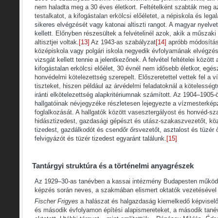
nem haladta meg a 30 éves életkort. Feltételként szabták meg 
testalkatot, a kifogástalan erkölcsi előéletet, a népiskola és lega
sikeres elvégzését vagy katonai altiszti rangot. A magyar nyelve
kellett. Előnyben részesültek a felvételinél azok, akik a műszaki
altisztjei voltak.
[13]
Az 1943-as szabályzat
[14]
apróbb módosításo
középiskola vagy polgári iskola negyedik évfolyamának elvégzésé
vizsgát kellett tennie a jelentkezőnek. A felvétel feltételei közöt
kifogástalan erkölcsi előélet, 30 évnél nem idősebb életkor, egés
honvédelmi kötelezettség szerepelt. Előszeretettel vettek fel a
tiszteket, hiszen például az árvédelmi feladatoknál a kötelesség
iránti elkötelezettség alapkritériumnak számított. Az 1904–1905-ö
hallgatóinak névjegyzéke részletesen lejegyezte a vízmesterkép
foglalkozását. A hallgatók között vasesztergályost és honvéd-sz
hidásztizedest, gazdasági gépészt és utász-szakaszvezetőt, köz
tizedest, gazdálkodót és csendőr őrsvezetőt, asztalost és tüzér 
felvigyázót és tüzér tizedest egyaránt találunk.
[15]
Tantárgyi struktúra és a történelmi anyagrészek
Az 1929–30-as tanévben a kassai intézmény Budapesten működö
képzés során neves, a szakmában elismert oktatók vezetésével f
Fischer Frigyes
a halászat és halgazdaság kiemelkedő képviselő
és második évfolyamon építési alapismereteket, a második tané