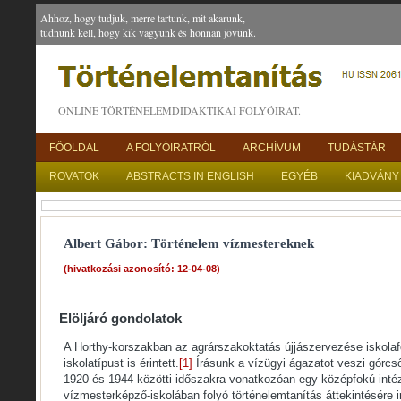
Ahhoz, hogy tudjuk, merre tartunk, mit akarunk,
tudnunk kell, hogy kik vagyunk és honnan jövünk.
ONLINE TÖRTÉNELEMDIDAKTIKAI FOLYÓIRAT.
FŐOLDAL
A FOLYÓIRATRÓL
ARCHÍVUM
TUDÁSTÁR
ROVATOK
ABSTRACTS IN ENGLISH
EGYÉB
KIADVÁNY
Albert Gábor: Történelem vízmestereknek
(hivatkozási azonosító: 12-04-08)
Elöljáró gondolatok
A Horthy-korszakban az agrárszakoktatás újjászervezése iskolafo
iskolatípust is érintett.
[1]
Írásunk a vízügyi ágazatot veszi górcső
1920 és 1944 közötti időszakra vonatkozóan egy középfokú int
vízmesterképző-iskolában folyó történelemtanítás áttekintésére i