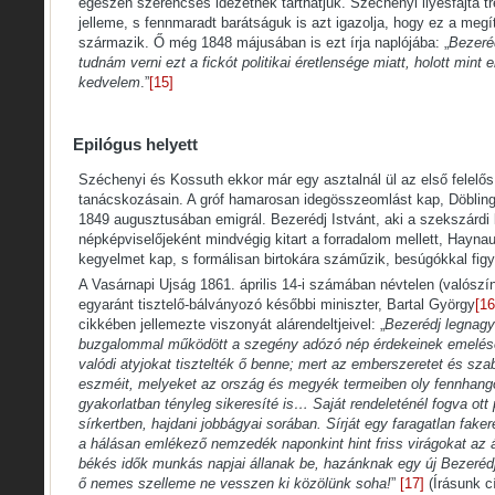
egészen szerencsés idézetnek tarthatjuk. Széchenyi ilyesfajta t
jelleme, s fennmaradt barátságuk is azt igazolja, hogy ez a megí
származik. Ő még 1848 májusában is ezt írja naplójába: „
Bezeré
tudnám verni ezt a fickót politikai éretlensége miatt, holott min
kedvelem
.”
[15]
Epilógus helyett
Széchenyi és Kossuth ekkor már egy asztalnál ül az első felelő
tanácskozásain. A gróf hamarosan idegösszeomlást kap, Döblingb
1849 augusztusában emigrál. Bezerédj Istvánt, aki a szekszárdi 
népképviselőjeként mindvégig kitart a forradalom mellett, Haynau 
kegyelmet kap, s formálisan birtokára száműzik, besúgókkal figye
A Vasárnapi Ujság 1861. április 14-i számában névtelen (valószín
egyaránt tisztelő-bálványozó későbbi miniszter, Bartal György
[16
cikkében jellemezte viszonyát alárendeltjeivel: „
Bezerédj legnagy
buzgalommal működött a szegény adózó nép érdekeinek emelésé
valódi atyjokat tisztelték ő benne; mert az emberszeretet és s
eszméit, melyeket az ország és megyék termeiben oly fennhango
gyakorlatban tényleg sikeresíté is… Saját rendeleténél fogva ot
sírkertben, hajdani jobbágyai sorában. Sírját egy faragatlan faker
a hálásan emlékező nemzedék naponkint hint friss virágokat az 
békés idők munkás napjai állanak be, hazánknak egy új Bezeréd
ő nemes szelleme ne vesszen ki közölünk soha!
”
[17]
(Írásunk cí