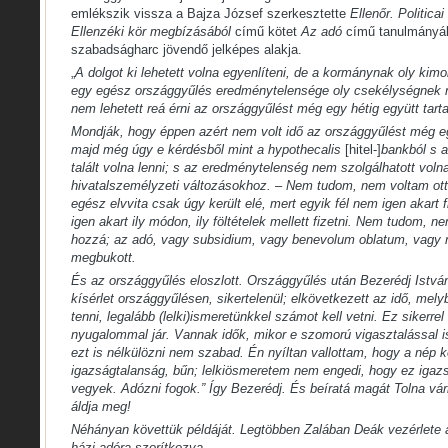
emlékszik vissza a Bajza József szerkesztette
Ellenőr. Politica
Ellenzéki kör megbízásából
című kötet
Az adó
című tanulmányáb
szabadságharc jövendő jelképes alakja.
„
A dolgot ki lehetett volna egyenlíteni, de a kormánynak oly kimo
egy egész országgyűlés eredménytelensége oly csekélységnek né
nem lehetett reá érni az országgyűlést még egy hétig együtt tarta
Mondják, hogy éppen azért nem volt idő az országgyűlést még egy
majd még úgy e kérdésből mint a hypothecalis
[hitel-]
bankból s a
talált volna lenni; s az eredménytelenség nem szolgálhatott voln
hivatalszemélyzeti változásokhoz. – Nem tudom, nem voltam ott
egész elvvita csak úgy került elé, mert egyik fél nem igen akart 
igen akart ily módon, ily föltételek mellett fizetni. Nem tudom, n
hozzá; az adó, vagy subsidium, vagy benevolum oblatum, vagy 
megbukott.
És az országgyűlés eloszlott. Országgyűlés után Bezerédj Istvá
kísérlet országgyűlésen, sikertelenül; elkövetkezett az idő, mel
tenni, legalább (lelki)ismeretünkkel számot kell vetni. Ez sikerre
nyugalommal jár. Vannak idők, mikor e szomorú vigasztalással is
ezt is nélkülözni nem szabad. Én nyíltan vallottam, hogy a nép
igazságtalanság, bűn; lelkiösmeretem nem engedi, hogy ez igaz
vegyek. Adózni fogok.” Így Bezerédj. És beíratá magát Tolna vá
áldja meg!
Néhányan követtük példáját. Legtöbben Zalában Deák vezérlete a
házi adóra szorítkozva.