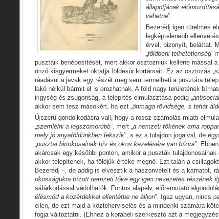
állapotjának előmozdításá
vehetne
”.
Bezerédj igen türelmes el
legképtelenebb ellenveté
érvel, bizonyít, beláttat. 
„
földbeni telhetetlenség
” 
pusztáik benépesítését, mert akkor osztozniuk kellene mással a f
önző kisgyermeket oktatja földesúr kortársait. Ez az osztozás „
s
ráadásul a javak egy részét meg sem termelheti a pusztára telep
lakó nélkül bármit el is orozhatnak. A föld nagy területének bírh
irigység és zsugoriság, a telepítés elmulasztása pedig „
antisocia
akkor sem tesz másokért, ha ezt „
önmaga rövidsége, s tehát áld
Újszerű gondolkodásra vall, hogy a rossz számolás miatti elmul
„
szemlélni a legszomorúbb
”, mert „
a nemzeti tőkének ama roppant
mely jó anyaföldünkben fekszik
”, s ez a tulajdon jogaival, de e
„
pusztai birtokosainak hív és okos kezelésére van bízva
”. Ebben
akárcsak egy későbbi ponton, amikor a puszták tulajdonosainak 
akkor telepítenek, ha földjük értéke megnő. Ezt talán a csillagoktó
Bezerédj –, de addig is elvesztik a haszonvételt és a kamatot, rá
okosságukra bízott nemzeti tőke egy igen nevezetes részének il
sáfárkodással vádolhatók. Fontos alapelv, előremutató elgondolá
élésmód a közérdekkel ellentétbe ne álljon
”. Igaz ugyan, nincs p
ellen, de ezt majd a közteherviselés és a mindenki számára kö
fogja változtatni. (Ehhez a korabeli szerkesztő azt a megjegyzés