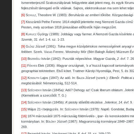
Ismeretterjesztő Szakosztályának felügyelete alatt jelent meg, és egyik fóru
fejlesztését támogató erők vitáinak. Sajnos, elektronikusan ma sem lehet telj
[6]
Schulz
, Theodore W. (1983):
Beruházás az emberi tőkébe
. Közgazdasági 
[7]
Kisszántói Pethe Ferenc 1814 elejétől jelentette meg Nemzeti Gazda című f
Pesten, mely azonban 1818 júniusában előfizetők híján megszűnt.
[8]
Kurucz
György (1989): Jobbágy vagy farmer. A Nemzeti Gazda kísérlete
Szemle, 31. évf
. 1-4. sz. 1-23.
[9]
Glósz
József (1991):
Tolna megye középbirtokos nemességének anyagi vi
felében
. Szerk.
Vadas
Ferenc. Wosinsky Mór (Béri Balogh Ádám) Múzeum Évk
[10]
Bezerédj
István (1842): Puszták népesítése.
Magyar Gazda, 2. évf
. 7. 2
[11]
Fényes
Elek (1836):
Magyar országnak, ’s a’ hozzá kapcsolt tartományokna
geographiai tekintetben
. Első kötet. Trattner-Károlyi Nyomdája, Pest, 5. és 30
[12]
Kossuth
Lajos (1847): Az adó. In:
Bajza
József (szerk.):
Ellenőr. Politica
megbizásából
. Németország, 512-514.
[13]
Széchenyi
István (1845a): Adó? Dehogy az! Csak liberum oblatum.
Jelenk
(Kiemelések a szerzőtől: T. G.)
[14]
Széchenyi
István (1845b): A’ pistoly időelőtti elsütése.
Jelenkor, 14. évf
. 9.
[15]
Május 21-i bejegyzés. In:
Széchenyi
István (1978):
Napló
. Gondolat, Buda
[16]
1874 márciusától 1875 márciusáig földmívelés-, ipar- és kereskedelmi mini
kormányban. In:
Bölöny
József (1987):
Magyarország kormányai
1848–1987
269.
[17]
Bezerédj István.
Vasárnapi Ujság, 8. évf
. 15. sz. 169-170.