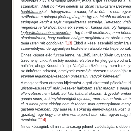
nevezetes cikk előzménye lehetett, maga a gróf számolt be a Jel
számában. „
Múlt hó 4-kén délelőtt az utcán találkoztam Bezerédj
honfitársunk
kal – feljegyeztem a napot, fel az órát – s nem ugy
szólhattam a dologrul jóváhagyólag és így azt inkább mellőzni kí
szőnyegre került a saját megadóztatás eszméje. Hevesebb vitáb
megérkezve lakához, hová
elkísérém őt
,
kapuja alatt oly hango
legbarátságosabb szócserére
–
fog ő erről emlékezni, nem kétl
okoskodásunk, hogy valóban elvégre megállottak az utcán s eg
tudja Isten mit gondolván
.”
[13]
Ebből a kései szemlélő számára 
szenvedélyes, de ugyanilyen tiszteleten alapuló vita képe bontak
Ehhez képest elég furcsa lenne, ha 1845. január 30-án ugyancsa
Széchenyi cikk,
A pistoly időelőtti elsütése
tényleg gúnyolódna 
halálán, ahogy Kossuth állítja. Valójában Széchenyi nem tesz ilyet
az önkéntes adózást, amelynek eszméjét tévesen tulajdonítják ne
ezennel legünnepélyesebben protestálni vagyok kénytelen
”.
A meglehetősen otromba kijelentést a gróf elrettentő példaként idé
„pistoly-elsütésrül” már ilyeseket hallottam saját magam s pedig 
ellenvetésre nem talált, sőt köz hahotát okozott: „Egyedüli ember
gondja sincs, ki kénytelenségbül cynicus, mert hiszen teste az 
el, s kinek pénz ekképp nem ér többet, mint aggastyánnak menye
gasteini vizekben, úgy üdül fel a sokaság éljen-rivalgásai közt, s 
[gazdag],
úgy hogy már élire veri a pénzt stb., stb., ugyan nagy t
évenként!”
”
[14]
Nincs kétségünk elhinni a társasági jelenet valódiságát, s ebben