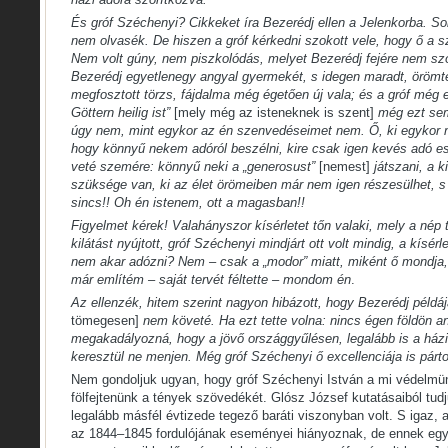
És gróf Széchenyi? Cikkeket íra Bezerédj ellen a Jelenkorba. S
nem olvasék. De hiszen a gróf kérkedni szokott vele, hogy ő a s
Nem volt gúny, nem piszkolódás, melyet Bezerédj fejére nem szór
Bezerédj egyetlenegy angyal gyermekét, s idegen maradt, örömte
megfosztott törzs, fájdalma még égetően új vala; és a gróf még 
Göttern heilig ist”
[mely még az isteneknek is szent]
még ezt sem
úgy nem, mint egykor az én szenvedéseimet nem. Ő, ki egykor
hogy könnyű nekem adóról beszélni, kire csak igen kevés adó e
veté szemére: könnyű neki a „generosust”
[nemest]
játszani, a 
szüksége van, ki az élet örömeiben már nem igen részesülhet,
sincs!! Oh én istenem, ott a magasban!!
Figyelmet kérek! Valahányszor kísérletet tőn valaki, mely a nép
kilátást nyújtott, gróf Széchenyi mindjárt ott volt mindig, a kísérl
nem akar adózni? Nem – csak a „modor” miatt, miként ő mondja, 
már említém – saját tervét féltette – mondom én
.
Az ellenzék, hitem szerint nagyon hibázott, hogy Bezerédj példá
tömegesen]
nem követé. Ha ezt tette volna: nincs égen földön a
megakadályozná, hogy a jövő országgyűlésen, legalább is a házi
keresztül ne menjen. Még gróf Széchenyi ő excellenciája is párto
Nem gondoljuk ugyan, hogy gróf Széchenyi István a mi védelmü
fölfejtenünk a tények szövedékét. Glósz József kutatásaiból tud
legalább másfél évtizede tegező baráti viszonyban volt. S igaz, 
az 1844–1845 fordulójának eseményei hiányoznak, de ennek egy