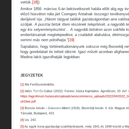
vettük.
[18]
)
Amikor 1856. március 6-án bekövetkezett halála előtt alig egy év
előző húsvéton nála járt Csengery Antalnak összegzi tevékenys
derűjével írja: „
Három tárgyat találok gazdaságomban arra valóna
szóljak. A pusztai birtok itteni részének telepítését, a nagyobb 
egy kis selyemtenyésztést
…
A nagyobb birtokon azon sokféle 
embertársainak megtelepedése, a családok alakulása, életmozg
semmi más nem pótolhatja
.”
[19]
Sajnálatos, hogy történettudományunk sokszor még Bezerédj ne
hogy gondolatait és tetteit idézné. Igazi művét azonban aligha
Medina lakói igazolhatják legjobban.
JEGYZETEK
[1]
Ma Fertőszentmiklós.
[2]
Idézi:
Töttős
Gábor (2022): Ferenc Jóska Kajmádon.
Agrofórum, 33. évf
. 
https://agroforum.hu/assets/uploads/woocommerce_uploads/2022/04/20
uh1fwe.pdf
[3]
Bodnár
István –
Gárdonyi
Albert (1918):
Bezerédj István
. II. köt. Magyar 
Társulat, Budapest, 423.
[4]
Uo. 243.
[5]
Az egyik korai gazdasági szakfolyóiratunk, mely 1841 és 1848 között a 