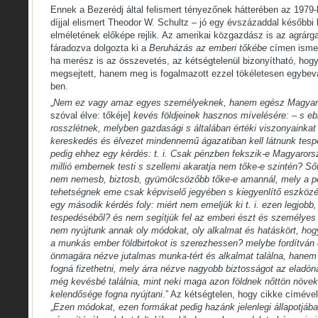
Ennek a Bezerédj által felismert tényezőnek hátterében az 1979
díjjal elismert Theodor W. Schultz – jó egy évszázaddal későbbi
elméletének előképe rejlik. Az amerikai közgazdász is az agrár
fáradozva dolgozta ki a
Beruházás az emberi tőkébe
címen ismer
ha merész is az összevetés, az kétségtelenül bizonyítható, ho
megsejtett, hanem meg is fogalmazott ezzel tökéletesen egybev
ben.
„
Nem ez vagy amaz egyes személyeknek, hanem egész Magyar
szóval élve: tőkéje]
kevés földjeinek hasznos mívelésére: – s e
rosszlétnek, melyben gazdasági s általában értéki viszonyainkat
kereskedés és élvezet mindennemű ágazatiban kell látnunk tespe
pedig ehhez egy kérdés: t. i. Csak pénzben fekszik-e Magyarors
millió embernek testi s szellemi akaratja nem tőke-e szintén? S
nem nemesb, biztosb, gyümölcsözőbb tőke-e amannál, mely a p
tehetségnek eme csak képviselő jegyében s kiegyenlítő eszközé
egy második kérdés foly: miért nem emeljük ki t. i. ezen legjobb,
tespedéséből? és nem segítjük fel az emberi észt és személyes 
nem nyújtunk annak oly módokat, oly alkalmat és hatáskört, hog
a munkás ember földbirtokot is szerezhessen? melybe fordítván
önmagára nézve jutalmas munka-tért és alkalmat találna, hanem ez
fogná fizethetni, mely árra nézve nagyobb biztosságot az eladóna
még kevésbé találnia, mint neki maga azon földnek nőttön növe
kelendősége fogna nyújtani
.” Az kétségtelen, hogy cikke címéve
„
Ezen módokat, ezen formákat pedig hazánk jelenlegi állapotjáb