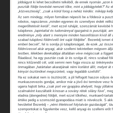
jobbágyot ki lehet becsültetni telkéből, de ennek nyomán „
azon k
puszták földje kevésbé nemzeti tőke, mint a jobbágytelek?
” Az 
„
közveszteség
”, „
csak a körül forog a nehéz kérdés: miképp kellj
Az sem mindegy, milyen formában népesíti be a földesúr a puszt
robotos, napszámos „
minden egyenes és személyes érdek nélkül
megerőltetését kerüli
”, mert ezzel ruháját, szerszámát kevésbé h
tulajdonos „
tapintattal és tudománnyal igazgatná is pusztáját, a
eredménye „
mily alant s mennyire minden hasonlításon kívül áll
szabad tulajdonú földmívelő önt saját földjébe
”. Bezerédj ismeri é
emberi becsét
”, fel is sorolja jó tulajdonságait, de ezek „
az össze
földmívessel akár anyagi, akár szellemi tekintetben mégsem álljá
testben, lélekben derekabbjai általában véve mégiscsak a függet
Ráadásul, ha egy pusztán csak úr és szolga él, nincs szabad föl
nincs kitűzendő cél, urát semmi nem fogja vissza az önkényeske
önmagában „
határtalan akaratjának némi korlátot állít, melyet á
kényúri ösztönöket megszünteti, vagy legalább szelídíti
”.
Ha ez sokakat nem is ösztönzött, a jól felfogott haszon súlyos érv
munkaszervezés gondjai, amikor már a jövő évi termésre vesz fel 
ugarra hajtott birka „
csak port ver gyapjára ahelyett, hogy jóllakn
szalmaként kaszáltatik kínosan a sovány rétek silány füve
”, me
eladnia (átengednie) földjét, mert ezzel tőkéhez, munkaerő-tartalé
értéke pedig a szomszéd gyarapodása miatt is növekszik. S akko
hevülettel Bezerédj – „
némi ihletéssel folytatván gazdaságát
”, t
szempontokat is figyelembe vesz, kellő anyagi és szellemi erőt f