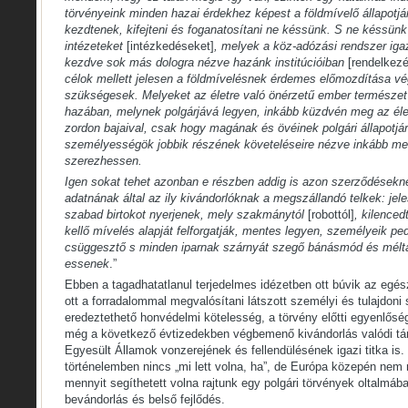
törvényeink minden hazai érdekhez képest a földmívelő állapotjá
kezdtenek, kifejteni és foganatosítani ne késsünk. S ne késsünk 
intézeteket
[intézkedéseket]
, melyek a köz-adózási rendszer iga
kezdve sok más dologra nézve hazánk institúcióiban
[rendelkez
célok mellett jelesen a földmívelésnek érdemes előmozdítása vég
szükségesek. Melyeket az életre való önérzetű ember természet 
hazában, melynek polgárjává legyen, inkább küzdvén meg az é
zordon bajaival, csak hogy magának és övéinek polgári állapotjár
személyességök jobbik részének követeléseire nézve inkább meg
szerezhessen.
Igen sokat tehet azonban e részben addig is azon szerződésekne
adatnának által az ily kivándorlóknak a megszállandó telkek: jele
szabad birtokot nyerjenek, mely szakmánytól
[robottól]
, kilenced
kellő mívelés alapját felforgatják, mentes legyen, személyeik pe
csüggesztő s minden iparnak szárnyát szegő bánásmód és mélta
essenek
.”
Ebben a tagadhatatlanul terjedelmes idézetben ott búvik az egés
ott a forradalommal megvalósítani látszott személyi és tulajdoni
eredeztethető honvédelmi kötelesség, a törvény előtti egyenlősé
még a következő évtizedekben végbemenő kivándorlás valódi tár
Egyesült Államok vonzerejének és fellendülésének igazi titka is
történelemben nincs „mi lett volna, ha”, de Európa közepén nem
mennyit segíthetett volna rajtunk egy polgári törvények oltalmáb
bevándorlás és belső fejlődés.