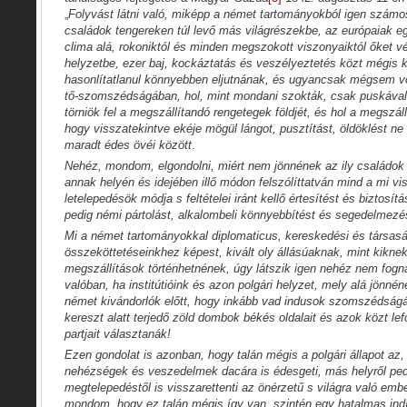
„
Folyvást látni való, miképp a német tartományokból igen szám
családok tengereken túl levő más világrészekbe, az európaiak 
clima alá, rokoniktól és minden megszokott viszonyaiktól őket 
helyzetbe, ezer baj, kockáztatás és veszélyeztetés közt mégis 
hasonlítatlanul könnyebben eljutnának, és ugyancsak mégsem v
tő-szomszédságában, hol, mint mondani szokták, csak puskával a 
törniök fel a megszállítandó rengetegek földjét, és hol a megszáll
hogy visszatekintve ekéje mögül lángot, pusztítást, öldöklést ne
maradt édes övéi között
.
Nehéz, mondom, elgondolni, miért nem jönnének az ily családo
annak helyén és idejében illő módon felszólíttatván mind a mi v
letelepedésök módja s feltételei iránt kellő értesítést és biztosít
pedig némi pártolást, alkalombeli könnyebbítést és segedelmez
Mi a német tartományokkal diplomaticus, kereskedési és társas
összeköttetéseinkhez képest, kivált oly állásúaknak, mint kiknek 
megszállítások történhetnének, úgy látszik igen nehéz nem fogn
valóban, ha institútióink és azon polgári helyzet, mely alá jönnén
német kivándorlók előtt, hogy inkább vad indusok szomszédságá
kereszt alatt terjedő zöld dombok békés oldalait és azok közt l
partjait választanák!
Ezen gondolat is azonban, hogy talán mégis a polgári állapot az,
nehézségek és veszedelmek dacára is édesgeti, más helyről pe
megtelepedéstől is visszarettenti az önérzetű s világra való emb
mondom, hogy ez talán mégis így van, szintén egy hatalmas indít