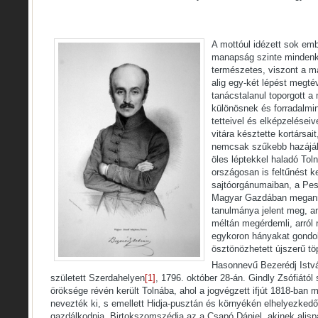
A mottóul idézett sok emb
manapság szinte mindenk
természetes, viszont a m
alig egy-két lépést megtév
tanácstalanul toporgott 
különösnek és forradalmina
tetteivel és elképzelései
vitára késztette kortársait
nemcsak szűkebb hazájáb
öles léptekkel haladó To
országosan is feltűnést k
sajtóorgánumaiban, a Pes
Magyar Gazdában meganny
tanulmánya jelent meg, am
méltán megérdemli, arról
egykoron hányakat gondol
ösztönözhetett újszerű tö
Hasonnevű Bezerédj Istvá
született Szerdahelyen
[1]
, 1796. október 28-án. Gindly Zsófiátó
öröksége révén került Tolnába, ahol a jogvégzett ifjút 1818-ban
nevezték ki, s emellett Hidja-pusztán és környékén elhelyezkedő b
gazdálkodnia. Birtokszomszédja az a Csapó Dániel, akinek alis