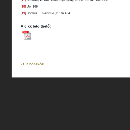
[18]
Uo. 169.
[19]
Bodnár
–
Gárdonyi
(1918) 424.
A cikk letölthető:
KALEIDOSZKÓP