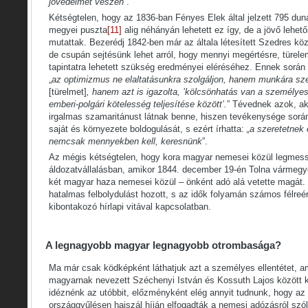
jövedelmet veszen
”.
Kétségtelen, hogy az 1836-ban Fényes Elek által jelzett 795 dun
megyei puszta
[11]
alig néhányán lehetett ez így, de a jövő lehet
mutattak. Bezerédj 1842-ben már az általa létesített Szedres köz
de csupán sejtésünk lehet arról, hogy mennyi megértésre, türel
tapintatra lehetett szükség eredményei eléréséhez. Ennek során
„
az optimizmus ne elaltatásunkra szolgáljon, hanem munkára szer
[türelmet]
, hanem azt is igazolta, ’kölcsönhatás van a személyes
emberi-polgári kötelesség teljesítése között’.
” Tévednek azok, ak
irgalmas szamaritánust látnak benne, hiszen tevékenysége során
saját és környezete boldogulását, s ezért írhatta:
„a szeretetnek é
nemcsak mennyekben kell, keresnünk
”.
Az mégis kétségtelen, hogy kora magyar nemesei közül legmes
áldozatvállalásban, amikor 1844. december 19-én Tolna vármegy
két magyar haza nemesei közül – önként adó alá vetette magát.
hatalmas felbolydulást hozott, s az idők folyamán számos félreé
kibontakozó hírlapi vitával kapcsolatban.
A legnagyobb magyar legnagyobb otrombasága?
Ma már csak ködképként láthatjuk azt a személyes ellentétet, 
magyarnak nevezett Széchenyi István és Kossuth Lajos között ki
idéznénk az utóbbit, előzményként elég annyit tudnunk, hogy a
országgyűlésen hajszál híján elfogadták a nemesi adózásról szól