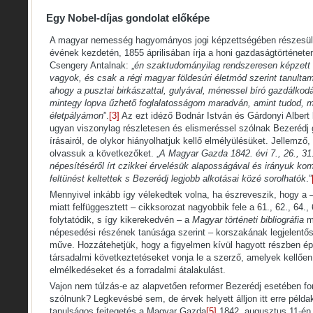
Egy Nobel-díjas gondolat előképe
A magyar nemesség hagyományos jogi képzettségében részesült.
évének kezdetén, 1855 áprilisában írja a honi gazdaságtörténet
Csengery Antalnak: „
én szaktudományilag rendszeresen képzett
vagyok, és csak a régi magyar földesúri életmód szerint tanultam
ahogy a pusztai birkászattal, gulyával, ménessel bíró gazdálkod
mintegy lopva űzhető foglalatosságom maradván, amint tudod, 
életpályámon
”.
[3]
Az ezt idéző Bodnár István és Gárdonyi Albert 
ugyan viszonylag részletesen és elismeréssel szólnak Bezeréd
írásairól, de olykor hiányolhatjuk kellő elmélyülésüket. Jellemző,
olvassuk a következőket. „
A Magyar Gazda 1842. évi 7., 26., 3
népesítéséről írt czikkei érvelésük alaposságával és irányuk ko
feltünést keltettek s Bezerédj legjobb alkotásai közé sorolhatók
.”
Mennyivel inkább így vélekedtek volna, ha észreveszik, hogy a 
miatt felfüggesztett – cikksorozat nagyobbik fele a 61., 62., 64.,
folytatódik, s így kikerekedvén – a
Magyar történeti bibliográfia
m
népesedési részének tanúsága szerint – korszakának legjelentős
műve. Hozzátehetjük, hogy a figyelmen kívül hagyott részben é
társadalmi következtetéseket vonja le a szerző, amelyek kellőe
elmélkedéseket és a forradalmi átalakulást.
Vajon nem túlzás-e az alapvetően reformer Bezerédj esetében for
szólnunk? Legkevésbé sem, de érvek helyett álljon itt erre példa
tanulságos fejtegetés a Magyar Gazda
[5]
1842. augusztus 11-én 