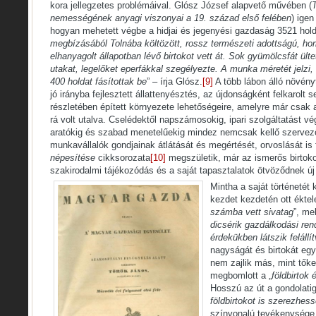
kora jellegzetes problémáival. Glósz József alapvető művében (
nemességének anyagi viszonyai a 19. század első felében
) igen
hogyan mehetett végbe a hidjai és jegenyési gazdaság 3521 hold
megbízásából Tolnába költözött, rossz természeti adottságú, h
elhanyagolt állapotban lévő birtokot vett át. Sok gyümölcsfát ültete
utakat, legelőket eperfákkal szegélyezte. A munka méretét jelzi
400 holdat fásítottak be
” – írja Glósz.
[9]
A több lábon álló növény
jó irányba fejlesztett állattenyésztés, az újdonságként felkarol
részletében épített környezete lehetőségeire, amelyre már csak 
rá volt utalva. Cselédektől napszámosokig, ipari szolgáltatást v
aratókig és szabad menetelűekig mindez nemcsak kellő szerve
munkavállalók gondjainak átlátását és megértését, orvoslását is 
népesítése
cikksorozata
[10]
megszületik, már az ismerős birtok
szakirodalmi tájékozódás és a saját tapasztalatok ötvöződnek új
Mintha a saját történetét
kezdet kezdetén ott éktel
számba vett sivatag
”, me
dicsérik gazdálkodási ren
érdekükben látszik felállít
nagyságát és birtokát eg
nem zajlik más, mint tőke
megbomlott a „
földbirtok 
Hosszú az út a gondolatig
földbirtokot is szerezhes
színvonalú tevékenysége 