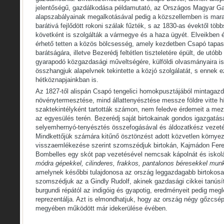
jelentőségű, gazdálkodása példamutató, az Országos Magyar G
alapszabályainak megalkotásával pedig a közszellemben is mar
barátivá fejlődött rokoni szálak fűzték, s az 1830-as évektől töb
követként is szolgálták a vármegye és a haza ügyét. Elveikben 
érhető tetten a közös bölcsesség, amely kezdetben Csapó tapasz
barátságára, illetve Bezerédj feltétlen tiszteletére épült, de utób
gyarapodó közgazdasági műveltségére, külföldi olvasmányaira i
összhangjuk alapelvnek tekintette a közjó szolgálatát, s ennek ez
hétköznapjainkban is.
Az 1827-től alispán Csapó tengelici homokpusztájából mintagazd
növénytermesztése, mind állattenyésztése messze földre vitte hí
szaktekintélyként tartották számon, nem feledve érdemeit a me
az egyesülés terén. Bezerédj saját birtokainak gondos igazgatásá
selyemhernyó-tenyésztés összefogásával és áldozatkész vezeté
Mindkettőjük számára kitűnő ösztönzést adott közvetlen környe
visszaemlékezése szerint szomszédjuk birtokán, Kajmádon Feren
Bombelles egy skót pap vezetésével nemcsak kápolnát és iskolát
módra gépekkel, cilinderes, frakkos, pantalonos béresekkel munká
amelynek későbbi tulajdonosa az ország leggazdagabb birtokosa
szomszédjuk az a Gindly Rudolf, akinek gazdasági cikkei tanúsít
burgundi répától az indigóig és gyapotig, eredményeit pedig meg
reprezentálja. Azt is elmondhatjuk, hogy az ország négy gőzcsé
megyében működött már idekerülése évében.