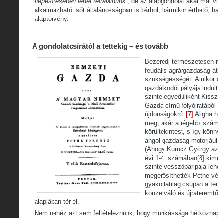
népesítésében lehet feltalálnunk
”, de az alapgondolat akár mai v
alkalmazható, sőt általánosságban is bárhol, bármikor érthető, h
alaptörvény.
A gondolatcsírától a tettekig – és tovább
Bezerédj természetesen n
feudális agrárgazdaság á
szükségességét. Amikor 
gazdálkodói pályája indult
szinte egyedüliként Kiss
Gazda című folyóiratából 
újdonságokról.
[7]
Aligha h
meg, akár a régebbi szám
körültekintést, s így kön
angol gazdaság motorjául s
(Ahogy Kurucz György az 
évi 1-4. számában
[8]
kimu
szinte vesszőparipája lehe
megerősíthették Pethe vé
gyakorlatilag csupán a fe
konzerváló és újrateremtő
alapjában tér el.
Nem nehéz azt sem feltételeznünk, hogy munkássága hétköznap