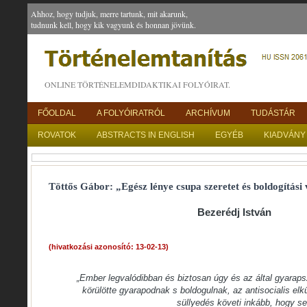
Ahhoz, hogy tudjuk, merre tartunk, mit akarunk,
tudnunk kell, hogy kik vagyunk és honnan jövünk.
ONLINE TÖRTÉNELEMDIDAKTIKAI FOLYÓIRAT.
FŐOLDAL
A FOLYÓIRATRÓL
ARCHÍVUM
TUDÁSTÁR
ROVATOK
ABSTRACTS IN ENGLISH
EGYÉB
KIADVÁNY
Töttős Gábor: „Egész lénye csupa szeretet és boldogítási 
Bezerédj István
(hivatkozási azonosító: 13-02-13)
„Ember legvalódibban és biztosan úgy és az által gyaraps
körülötte gyarapodnak s boldogulnak, az antisocialis el
süllyedés követi inkább, hogy s