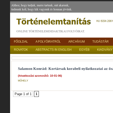
Ahhoz, hogy tudjuk, merre tartunk, mit akarunk,
tudnunk kell, hogy kik vagyunk és honnan jövünk.
ONLINE TÖRTÉNELEMDIDAKTIKAI FOLYÓIRAT.
FŐOLDAL
A FOLYÓIRATRÓL
ARCHÍVUM
TUDÁSTÁR
ROVATOK
ABSTRACTS IN ENGLISH
EGYÉB
KIADVÁNY
Salamon Konrád: Kortársak korabeli nyilatkozatai az ős
(hivatkozási azonosító: 10-01-06)
MŰHELY
Page 1 of 1
1