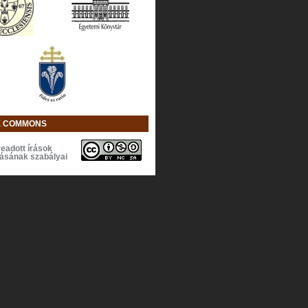
E COMMONS
eadott írások
lásának szabályai