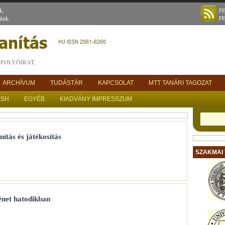
k,
F
ünk.
F
FOLYÓIRAT.
ARCHÍVUM
TUDÁSTÁR
KAPCSOLAT
MTT TANÁRI TAGOZAT
ISH
EGYÉB
KIADVÁNY IMPRESSZUM
tás és játékosítás
SZAKMAI
énet hatodikban