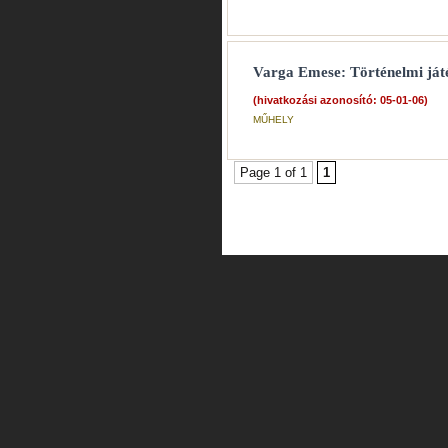
Varga Emese: Történelmi játé
(hivatkozási azonosító: 05-01-06)
MŰHELY
Page 1 of 1
1