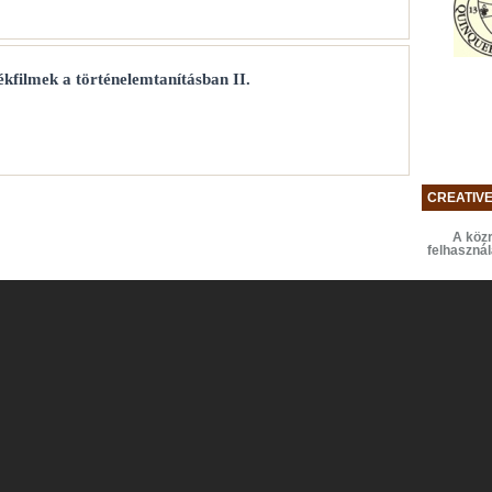
kfilmek a történelemtanításban II.
CREATIV
A közr
felhaszná