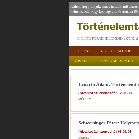
Ahhoz, hogy tudjuk, merre tartunk, mit akarun
tudnunk kell, hogy kik vagyunk és honnan jöv
ONLINE TÖRTÉNELEMDIDAKTIKAI 
FŐOLDAL
A FOLYÓIRATRÓL
ROVATOK
ABSTRACTS IN ENGL
Lénárth Ádám: Történelemtaní
(hivatkozási azonosító: 12-01-08)
MŰHELY
Schweininger Péter: Helytört
(hivatkozási azonosító: 08-01-08)
MŰHELY