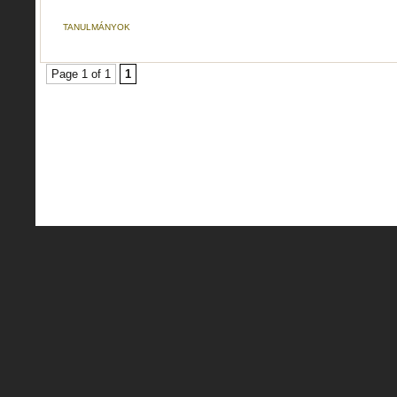
TANULMÁNYOK
Page 1 of 1
1