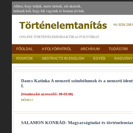
Ahhoz, hogy tudjuk, merre tartunk, mit akarunk,
tudnunk kell, hogy kik vagyunk és honnan jövünk.
ONLINE TÖRTÉNELEMDIDAKTIKAI FOLYÓIRAT.
FŐOLDAL
A FOLYÓIRATRÓL
ARCHÍVUM
TUDÁSTÁR
ROVATOK
ABSTRACTS IN ENGLISH
EGYÉB
KIADVÁNY
Dancs Katinka A nemzeti szimbólumok és a nemzeti identi
I.
(hivatkozási azonosító: 09-03-06)
MŰHELY
SALAMON KONRÁD: Magyarságtudat és történelemtan