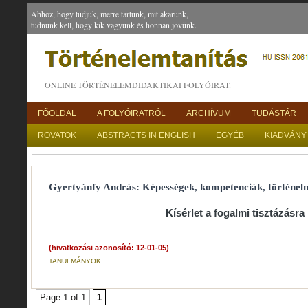
Ahhoz, hogy tudjuk, merre tartunk, mit akarunk,
tudnunk kell, hogy kik vagyunk és honnan jövünk.
ONLINE TÖRTÉNELEMDIDAKTIKAI FOLYÓIRAT.
FŐOLDAL
A FOLYÓIRATRÓL
ARCHÍVUM
TUDÁSTÁR
ROVATOK
ABSTRACTS IN ENGLISH
EGYÉB
KIADVÁNY
Gyertyánfy András: Képességek, kompetenciák, történel
Kísérlet a fogalmi tisztázásra
(hivatkozási azonosító: 12-01-05)
TANULMÁNYOK
Page 1 of 1
1