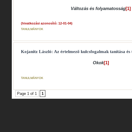
Változás és folyamatosság
[1]
(hivatkozási azonosító: 12-01-04)
TANULMÁNYOK
Kojanitz László: Az értelmező kulcsfogalmak tanítása és 
Okok
[1]
TANULMÁNYOK
Page 1 of 1
1