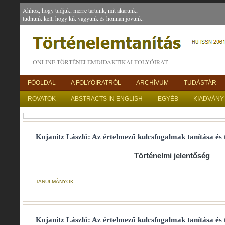
Ahhoz, hogy tudjuk, merre tartunk, mit akarunk,
tudnunk kell, hogy kik vagyunk és honnan jövünk.
ONLINE TÖRTÉNELEMDIDAKTIKAI FOLYÓIRAT.
FŐOLDAL
A FOLYÓIRATRÓL
ARCHÍVUM
TUDÁSTÁR
ROVATOK
ABSTRACTS IN ENGLISH
EGYÉB
KIADVÁNY
Kojanitz László: Az értelmező kulcsfogalmak tanítása és t
Történelmi jelentőség
TANULMÁNYOK
Kojanitz László: Az értelmező kulcsfogalmak tanítása és 