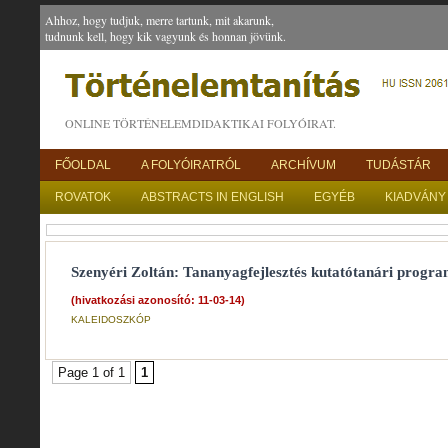
Ahhoz, hogy tudjuk, merre tartunk, mit akarunk,
tudnunk kell, hogy kik vagyunk és honnan jövünk.
ONLINE TÖRTÉNELEMDIDAKTIKAI FOLYÓIRAT.
FŐOLDAL
A FOLYÓIRATRÓL
ARCHÍVUM
TUDÁSTÁR
ROVATOK
ABSTRACTS IN ENGLISH
EGYÉB
KIADVÁNY
Szenyéri Zoltán: Tananyagfejlesztés kutatótanári progra
(hivatkozási azonosító: 11-03-14)
KALEIDOSZKÓP
Page 1 of 1
1