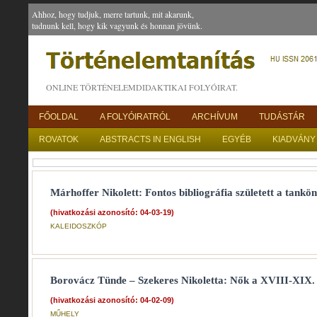
Ahhoz, hogy tudjuk, merre tartunk, mit akarunk,
tudnunk kell, hogy kik vagyunk és honnan jövünk.
ONLINE TÖRTÉNELEMDIDAKTIKAI FOLYÓIRAT.
FŐOLDAL
A FOLYÓIRATRÓL
ARCHÍVUM
TUDÁSTÁR
ROVATOK
ABSTRACTS IN ENGLISH
EGYÉB
KIADVÁNY
Márhoffer Nikolett: Fontos bibliográfia született a tank
(hivatkozási azonosító: 04-03-19)
KALEIDOSZKÓP
Borovácz Tünde – Szekeres Nikoletta: Nők a XVIII-XIX
(hivatkozási azonosító: 04-02-09)
MŰHELY