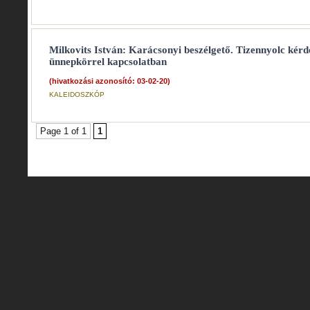
Milkovits István: Karácsonyi beszélgető. Tizennyolc kérdé
ünnepkörrel kapcsolatban
(hivatkozási azonosító: 03-02-20)
KALEIDOSZKÓP
Page 1 of 1
1