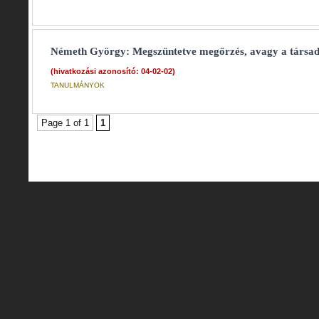
Németh György: Megszüntetve megőrzés, avagy a társad
(hivatkozási azonosító: 04-02-02)
TANULMÁNYOK
Page 1 of 1
1