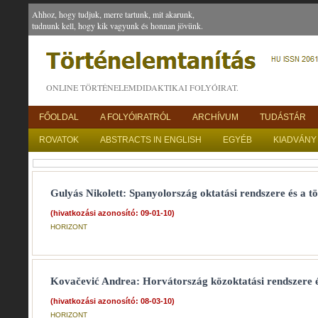
Ahhoz, hogy tudjuk, merre tartunk, mit akarunk,
tudnunk kell, hogy kik vagyunk és honnan jövünk.
ONLINE TÖRTÉNELEMDIDAKTIKAI FOLYÓIRAT.
FŐOLDAL
A FOLYÓIRATRÓL
ARCHÍVUM
TUDÁSTÁR
ROVATOK
ABSTRACTS IN ENGLISH
EGYÉB
KIADVÁNY
Gulyás Nikolett: Spanyolország oktatási rendszere és a t
(hivatkozási azonosító: 09-01-10)
HORIZONT
Kovačević Andrea: Horvátország közoktatási rendszere é
(hivatkozási azonosító: 08-03-10)
HORIZONT