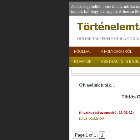
Ahhoz, hogy tudjuk, merre tartunk, mit akarun
tudnunk kell, hogy kik vagyunk és honnan jöv
ONLINE TÖRTÉNELEMDIDAKTIKAI 
FŐOLDAL
A FOLYÓIRATRÓL
ROVATOK
ABSTRACTS IN ENGL
Olvasóink írták…
Töttős 
(hivatkozási azonosító: 13-02-12)
KALEIDOSZKÓP
Page 1 of 1
1