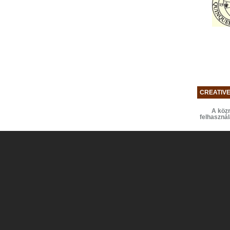
CREATIV
A közr
felhaszná