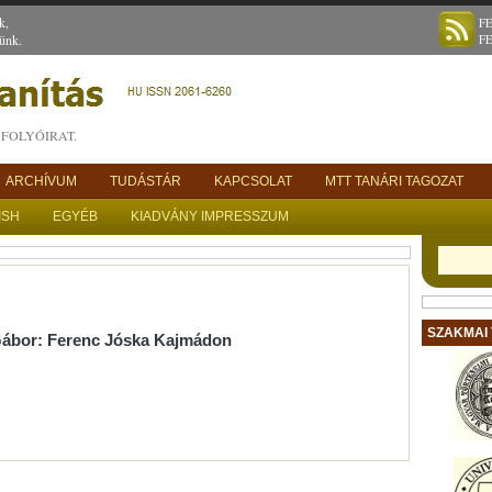
k,
F
ünk.
F
FOLYÓIRAT.
ARCHÍVUM
TUDÁSTÁR
KAPCSOLAT
MTT TANÁRI TAGOZAT
ISH
EGYÉB
KIADVÁNY IMPRESSZUM
SZAKMAI
Gábor: Ferenc Jóska Kajmádon