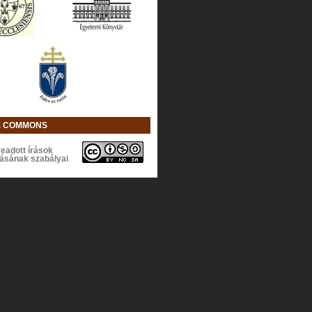
E COMMONS
eadott írások
lásának szabályai