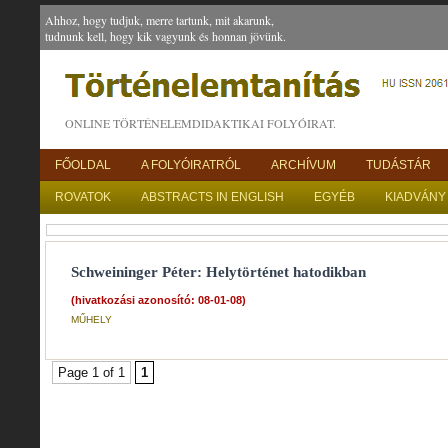
Ahhoz, hogy tudjuk, merre tartunk, mit akarunk,
tudnunk kell, hogy kik vagyunk és honnan jövünk.
ONLINE TÖRTÉNELEMDIDAKTIKAI FOLYÓIRAT.
FŐOLDAL
A FOLYÓIRATRÓL
ARCHÍVUM
TUDÁSTÁR
ROVATOK
ABSTRACTS IN ENGLISH
EGYÉB
KIADVÁNY
Schweininger Péter: Helytörténet hatodikban
(hivatkozási azonosító: 08-01-08)
MŰHELY
Page 1 of 1
1