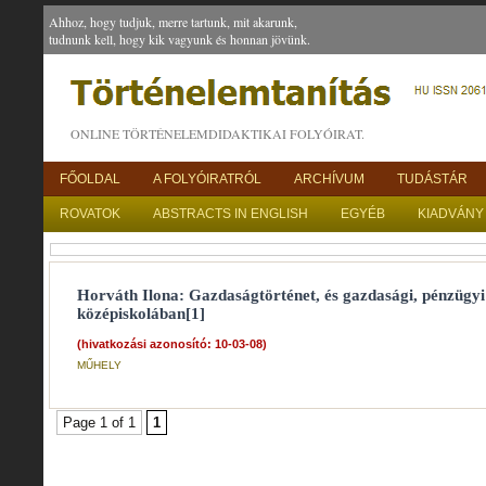
Ahhoz, hogy tudjuk, merre tartunk, mit akarunk,
tudnunk kell, hogy kik vagyunk és honnan jövünk.
ONLINE TÖRTÉNELEMDIDAKTIKAI FOLYÓIRAT.
FŐOLDAL
A FOLYÓIRATRÓL
ARCHÍVUM
TUDÁSTÁR
ROVATOK
ABSTRACTS IN ENGLISH
EGYÉB
KIADVÁNY
Horváth Ilona: Gazdaságtörténet, és gazdasági, pénzügyi
középiskolában[1]
(hivatkozási azonosító: 10-03-08)
MŰHELY
Page 1 of 1
1