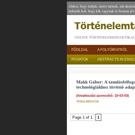
Ahhoz, hogy tudjuk, merre tartunk, mit akarun
tudnunk kell, hogy kik vagyunk és honnan jöv
ONLINE TÖRTÉNELEMDIDAKTIKAI 
FŐOLDAL
A FOLYÓIRATRÓL
ROVATOK
ABSTRACTS IN ENGL
Makk Gábor: A tanulásfelfogá
technológiákhoz történő adap
(hivatkozási azonosító: 10-03-03)
TANULMÁNYOK
Page 1 of 1
1