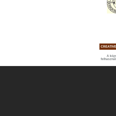
CREATIV
A közr
felhaszná