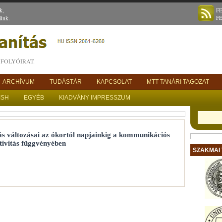
k,
F
ünk.
F
FOLYÓIRAT.
ARCHÍVUM
TUDÁSTÁR
KAPCSOLAT
MTT TANÁRI TAGOZAT
ISH
EGYÉB
KIADVÁNY IMPRESSZUM
s változásai az ókortól napjainkig a kommunikációs
tivitás függvényében
SZAKMAI