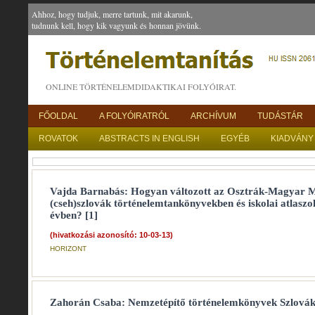
Ahhoz, hogy tudjuk, merre tartunk, mit akarunk,
tudnunk kell, hogy kik vagyunk és honnan jövünk.
ONLINE TÖRTÉNELEMDIDAKTIKAI FOLYÓIRAT.
FŐOLDAL
A FOLYÓIRATRÓL
ARCHÍVUM
TUDÁSTÁR
ROVATOK
ABSTRACTS IN ENGLISH
EGYÉB
KIADVÁNY
Vajda Barnabás: Hogyan változott az Osztrák-Magyar M
(cseh)szlovák történelemtankönyvekben és iskolai atlaszo
évben? [1]
(hivatkozási azonosító: 10-03-13)
HORIZONT
Zahorán Csaba: Nemzetépítő történelemkönyvek Szlová