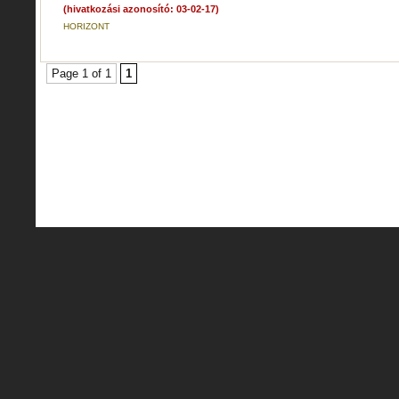
(hivatkozási azonosító: 03-02-17)
HORIZONT
Page 1 of 1
1