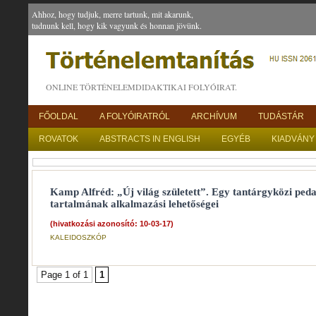
Ahhoz, hogy tudjuk, merre tartunk, mit akarunk,
tudnunk kell, hogy kik vagyunk és honnan jövünk.
ONLINE TÖRTÉNELEMDIDAKTIKAI FOLYÓIRAT.
FŐOLDAL
A FOLYÓIRATRÓL
ARCHÍVUM
TUDÁSTÁR
ROVATOK
ABSTRACTS IN ENGLISH
EGYÉB
KIADVÁNY
Kamp Alfréd: „Új világ született”. Egy tantárgyközi pe
tartalmának alkalmazási lehetőségei
(hivatkozási azonosító: 10-03-17)
KALEIDOSZKÓP
Page 1 of 1
1