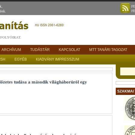
k,
F
ünk.
F
FOLYÓIRAT.
ARCHÍVUM
TUDÁSTÁR
KAPCSOLAT
MTT TANÁRI TAGOZAT
ISH
EGYÉB
KIADVÁNY IMPRESSZUM
lőzetes tudása a második világháborúról egy
SZAKMAI