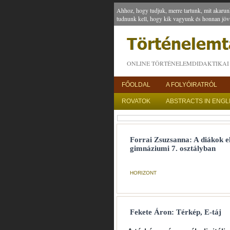
Ahhoz, hogy tudjuk, merre tartunk, mit akarun
tudnunk kell, hogy kik vagyunk és honnan jöv
ONLINE TÖRTÉNELEMDIDAKTIKAI 
FŐOLDAL
A FOLYÓIRATRÓL
ROVATOK
ABSTRACTS IN ENGL
Forrai Zsuzsanna: A diákok e
gimnáziumi 7. osztályban
HORIZONT
Fekete Áron: Térkép, E-táj