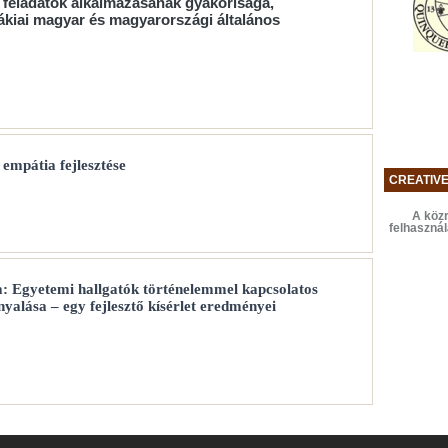
s feladatok alkalmazásának gyakorisága,
vákiai magyar és magyarországi általános
 empátia fejlesztése
CREATIV
A közr
felhaszná
: Egyetemi hallgatók történelemmel kapcsolatos
nyalása – egy fejlesztő kísérlet eredményei