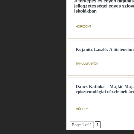
A térképes és egyéb digitáli
jellegzetességei egyes szlo
iskolákban
HORIZONT
Kojanitz László: A történelmi
TANULMÁNYOK
Dancs Katinka – Majkić Maja
episztemológiai nézeteinek ár
MŰHELY
Page 1 of 1
1