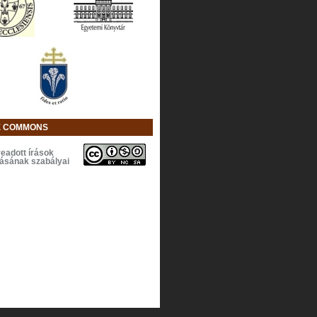
E COMMONS
eadott írások
lásának szabályai