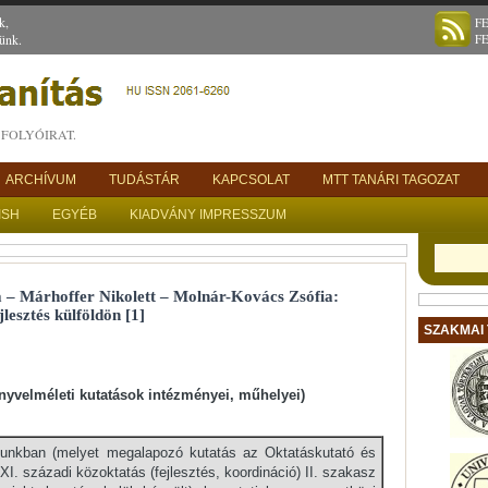
k,
F
ünk.
F
FOLYÓIRAT.
ARCHÍVUM
TUDÁSTÁR
KAPCSOLAT
MTT TANÁRI TAGOZAT
ISH
EGYÉB
KIADVÁNY IMPRESSZUM
 – Márhoffer Nikolett – Molnár-Kovács Zsófia:
esztés külföldön [1]
SZAKMAI
nyvelméleti kutatások intézményei, műhelyei)
yunkban (melyet megalapozó kutatás az Oktatáskutató és
XXI. századi közoktatás (fejlesztés, koordináció) II. szakasz