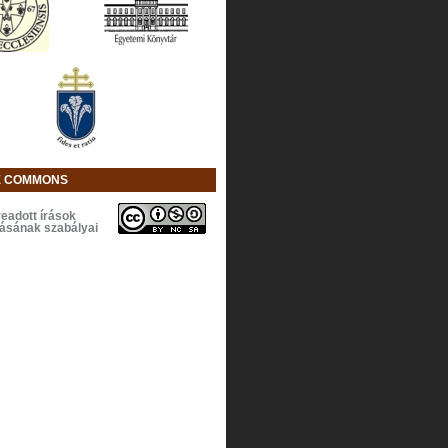
E COMMONS
eadott írások
lásának szabályai