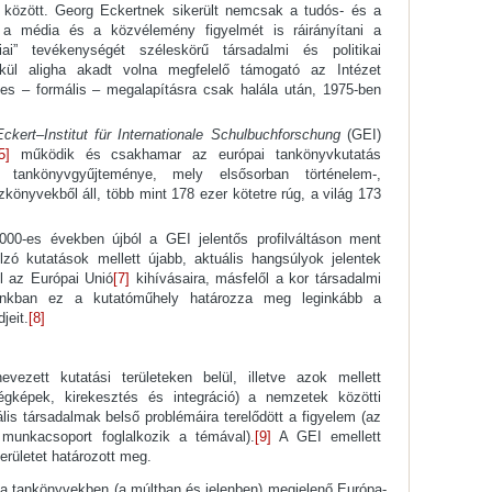
 között. Georg Eckertnek sikerült nemcsak a tudós- és a
, a média és a közvélemény figyelmét is ráirányítani a
ciai” tevékenységét széleskörű társadalmi és politikai
kül aligha akadt volna megfelelő támogató az Intézet
es – formális – megalapításra csak halála után, 1975-ben
ckert
–
Institut für Internationale Schulbuchforschung
(GEI)
5]
működik és csakhamar az európai tankönyvkutatás
ló tankönyvgyűjteménye, mely elsősorban történelem-,
jzkönyvekből áll, több mint 178 ezer kötetre rúg, a világ 173
00-es években újból a GEI jelentős profilváltáson ment
lzó kutatások mellett újabb, aktuális hangsúlyok jelentek
 az Európai Unió
[7]
kihívásaira, másfelől a kor társadalmi
jainkban ez a kutatóműhely határozza meg leginkább a
jeit.
[8]
ett kutatási területeken belül, illetve azok mellett
ségképek, kirekesztés és integráció) a nemzetek közötti
rális társadalmak belső problémáira terelődött a figyelem (az
” munkacsoport foglalkozik a témával).
[9]
A GEI emellett
területet határozott meg.
a tankönyvekben (a múltban és jelenben) megjelenő Európa-