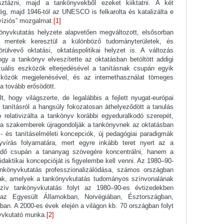
isztázni, majd a tankönyvekből ezeket kiiktatni. A két
g, majd 1946-tól az UNESCO is felkarolta és katalizálta e
víziós” mozgalmat.
[1]
önyvkutatás helyzete alapvetően megváltozott, elsősorban
en mentek keresztül a különböző tudományterületek, és
ülvevő oktatási, oktatáspolitikai helyzet is. A változás
ogy a tankönyv elveszítette az oktatásban betöltött addigi
zuális eszközök elterjedésével a tanításnak csupán egyik
szközök megjelenésével, és az internethasználat tömeges
a tovább erősödött.
 hogy világszerte, de legalábbis a fejlett nyugat-európai
 tanításról a hangsúly fokozatosan áthelyeződött a tanulás
b relativizálta a tankönyv korábbi egyeduralkodó szerepét,
gy a szakemberek újragondolják a tankönyvnek az oktatásban
ás- és tanításelméleti koncepciók, új pedagógiai paradigmák
yvírás folyamatára, mert egyre inkább teret nyert az a
dő csupán a tananyag szövegére koncentrálni, hanem a
daktikai koncepcióját is figyelembe kell venni. Az 1980–90-
nkönyvkutatás professzionalizálódása, számos országban
ltak, amelyek a tankönyvkutatás tudományos színvonalának
zív tankönyvkutatás folyt az 1980–90-es évtizedekben
 az Egyesült Államokban, Norvégiában, Észtországban,
n. A 2000-es évek elején a világon kb. 70 országban folyt
yvkutató munka.
[2]