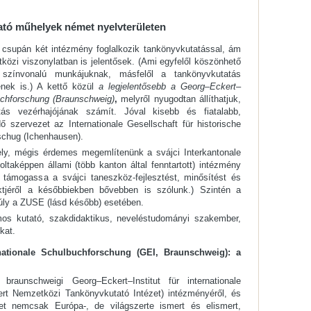
ató műhelyek német nyelvterületen
supán két intézmény foglalkozik tankönyvkutatással, ám
özi viszonylatban is jelentősek. (Ami egyfelől köszönhető
színvonalú munkájuknak, másfelől a tankönyvkutatás
nek is.) A kettő közül
a legjelentősebb a Georg–Eckert–
buchforschung (Braunschweig)
,
melyről nyugodtan állíthatjuk,
tás vezérhajójának számít. Jóval kisebb és fiatalabb,
 szervezet az Internationale Gesellschaft für historische
schug (Ichenhausen).
ely, mégis érdemes megemlítenünk a svájci Interkantonale
voltaképpen állami (több kanton által fenntartott) intézmény
y támogassa a svájci taneszköz-fejlesztést, minősítést és
tjéről a későbbiekben bővebben is szólunk.) Szintén a
ly a ZUSE (lásd később) esetében.
os kutató, szakdidaktikus, neveléstudományi szakember,
kat.
ernationale Schulbuchforschung (GEI, Braunschweig): a
raunschweigi Georg–Eckert–Institut für internationale
rt Nemzetközi Tankönyvkutató Intézet) intézményéről, és
et nemcsak Európa-, de világszerte ismert és elismert,