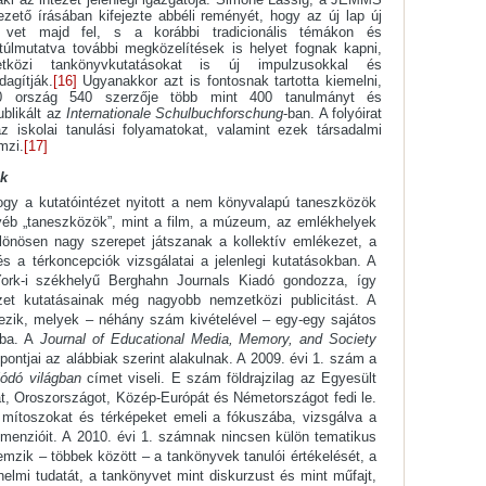
ető írásában kifejezte abbéli reményét, hogy az új lap új
t vet majd fel, s a korábbi tradicionális témákon és
túlmutatva további megközelítések is helyet fognak kapni,
közi tankönyvkutatásokat is új impulzusokkal és
dagítják.
[16]
Ugyanakkor azt is fontosnak tartotta kiemelni,
 ország 540 szerzője több mint 400 tanulmányt és
blikált az
Internationale Schulbuchforschung
-ban. A folyóirat
 iskolai tanulási folyamatokat, valamint ezek társadalmi
mzi.
[17]
ok
hogy a kutatóintézet nyitott a nem könyvalapú taneszközök
yéb „taneszközök”, mint a film, a múzeum, az emlékhelyek
lönösen nagy szerepet játszanak a kollektív emlékezet, a
s a térkoncepciók vizsgálatai a jelenlegi kutatásokban. A
ork-i székhelyű Berghahn Journals Kiadó gondozza, így
zet kutatásainak még nagyobb nemzetközi publicitást. A
zik, melyek – néhány szám kivételével – egy-egy sajátos
tba. A
Journal of Educational Media, Memory, and Society
ontjai az alábbiak szerint alakulnak. A 2009. évi 1. szám a
lódó világban
címet viseli. E szám földrajzilag az Egyesült
át, Oroszországot, Közép-Európát és Németországot fedi le.
 mítoszokat és térképeket emeli a fókuszába, vizsgálva a
imenzióit. A 2010. évi 1. számnak nincsen külön tematikus
emzik – többek között – a tankönyvek tanulói értékelését, a
elmi tudatát, a tankönyvet mint diskurzust és mint műfajt,