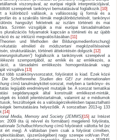
államok viszonyával, az európai régiók interpretációjával,
töltött szerepének tankönyvi bemutatásával foglalkozik.
[10]
 a különböző vallások, a vallásosság új formái és a
 profán és a szakrális témák megkülönböztetését, tankönyvi
Különös hangsúlyt fektetnek az iszlám történeti és mai
atára. Szintén vizsgálják a mai európai társadalmakban
 és pluralizációs folyamatok kapcsán a történeti és az újabb
ráció és az inklúzió megvalósításában.
[11]
heorien und Methoden der Bildungsmedienforschung)
yvkutatás elméleti és módszertani megközelítéseinek
én, strukturálásán, történeti áttekintésén dolgozik.
[12]
innerungskulturen”)
foglalkozik a tankönyvek szerepével a
lékezés
szempontjából, az emlék és az emlékezés, a
táció, a társadalmi emlékezés homogenitásának vagy
ját vizsgálva.
[13]
tut több szakkönyvsorozatot, folyóiratot is kiad. Ezek közé
 Die Schriftenreihe. Studien des GEI zur internationalen
chung
című tanulmánykötet-sorozat, melyben a tankönyv- és
tatás legújabb eredményeit mutatják be. A sorozat tematikai
atási segédanyagok által konstruált emlékezet-minták,
tőségek és kódolt jelentéstartalmak, valamint az e médiumok
liktusok, feszültségek és a valóságérzékelésben tapasztalható
őségek bemutatására helyeződik. A sorozatban 2013-ig 133
t.
[14]
tional Media, Memory and Society (JEMMS)
[15]
az Intézet
en: 2009 óta új névvel és formában) megjelenő folyóirata,
rnationale Schulbuchforschung
című folyóiratot váltotta fel (ez
ot ért meg). A váltásban (nem csak a folyóirat címében,
lexitásában, újszerűségében) nagy szerepe volt/van Prof.
ki az intézet jelenlegi igazgatója. Simone Lässig, a JEMMS