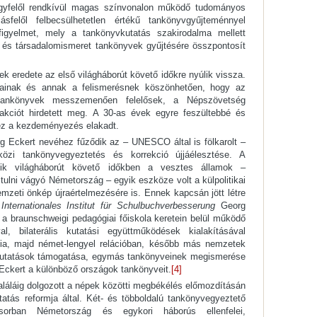
egyfelől rendkívül magas színvonalon működő tudományos
sfelől felbecsülhetetlen értékű tankönyvgyűjteménnyel
figyelmet, mely a tankönyvkutatás szakirodalma mellett
z és társadalomismeret tankönyvek gyűjtésére összpontosít
ek eredete az első világháborút követő időkre nyúlik vissza.
tainak és annak a felismerésnek köszönhetően, hogy az
 tankönyvek messzemenően felelősek, a Népszövetség
akciót hirdetett meg. A 30-as évek egyre feszültebbé és
ez a kezdeményezés elakadt.
g Eckert nevéhez fűződik az – UNESCO által is fölkarolt –
özi tankönyvegyeztetés és korrekció újjáélesztése. A
dik világháborút követő időkben a vesztes államok –
tulni vágyó Németország – egyik eszköze volt a külpolitikai
emzeti önkép újraértelmezésére is. Ennek kapcsán jött létre
z
Internationales Institut für Schulbuchverbesserung
Georg
a braunschweigi pedagógiai főiskola keretein belül működő
al, bilaterális kutatási együttműködések kialakításával
ncia, majd német-lengyel relációban, később más nemzetek
 E kutatások támogatása, egymás tankönyveinek megismerése
 Eckert a különböző országok tankönyveit.
[4]
láláig dolgozott a népek közötti megbékélés előmozdításán
atás reformja által. Két- és többoldalú tankönyvegyeztető
ősorban Németország és egykori háborús ellenfelei,