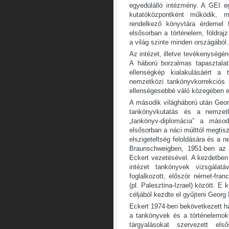
egyedülálló intézmény. A GEI 
kutatóközpontként működik, má
rendelkező könyvtára érdemel 
elsősorban a történelem, földraj
a világ szinte minden országából.
Az intézet, illetve tevékenységén
A háború borzalmas tapasztala
ellenségkép kialakulásáért a
nemzetközi tankönyvkorrekciós 
ellenségesebbé váló közegében 
A második világháború után Geor
tankönyvkutatás és a nemzetk
„tankönyv-diplomácia” a máso
elsősorban a náci múlttól megtisz
elszigeteltség feloldására és a n
Braunschweigben, 1951-ben a
Eckert vezetésével. A kezdetben 
intézet tankönyvek vizsgálatáv
foglalkozott, először német-fra
(pl. Palesztina-Izrael) között.
céljából kezdte el gyűjteni Georg
Eckert 1974-ben bekövetkezett ha
a tankönyvek és a történelemokt
tárgyalásokat szervezett els