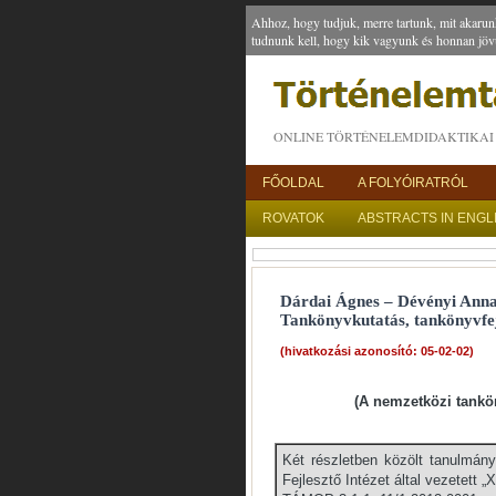
Ahhoz, hogy tudjuk, merre tartunk, mit akarun
tudnunk kell, hogy kik vagyunk és honnan jöv
ONLINE TÖRTÉNELEMDIDAKTIKAI 
FŐOLDAL
A FOLYÓIRATRÓL
ROVATOK
ABSTRACTS IN ENGL
Dárdai Ágnes – Dévényi Anna
Tankönyvkutatás, tankönyvfejl
(hivatkozási azonosító: 05-02-02)
(A nemzetközi tankö
Két részletben közölt tanulmán
Fejlesztő Intézet által vezetett „