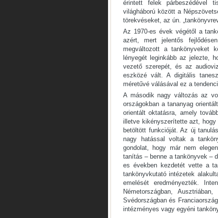
érintett felek párbeszédével t
világháború között a Népszövetsé
törekvéseket, az ún. „tankönyvre
Az 1970-es évek végétől a tank
azért, mert jelentős fejlődés
megváltozott a tankönyveket kör
lényegét leginkább az jelezte, h
vezető szerepét, és az audiovi
eszközé vált. A digitális tane
méretűvé válásával ez a tendenci
A második nagy változás az volt,
országokban a tananyag orientált
orientált oktatásra, amely továb
illetve kikényszerítette azt, ho
betöltött funkcióját. Az új tanul
nagy hatással voltak a tankön
gondolat, hogy már nem elegen
tanítás – benne a tankönyvek – di
es években kezdetét vette a ta
tankönyvkutató intézetek alaku
emelését eredményezték. Inten
Németországban, Ausztriában,
Svédországban és Franciaországba
intézményes vagy egyéni tankön