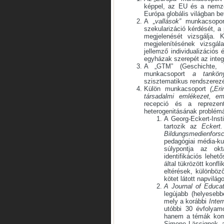
képpel, az EU és a nemzet
Európa globális világban be
A
„vallások”
munkacsoport
szekularizáció kérdését, a
megjelenését vizsgálja. 
megjelenítésének vizsgál
jellemző individualizációs
egyházak szerepét az integ
A „GTM” (Geschichte, T
munkacsoport
a tankön
szisztematikus rendszerezés
Külön munkacsoport
(„Er
társadalmi emlékezet, em
recepció és a reprezen
heterogenitásának problémá
A Georg-Eckert-Insti
tartozik az
Eckert.
Bildungsmedienfors
pedagógiai média-ku
súlypontja az okt
identifikációs lehe
által tükrözött konf
eltérések, különböz
kötet látott napvilágo
A Journal of Educa
legújabb (helyesebb
mely a korábbi
Inte
utóbbi 30 évfolyam
hanem a témák komp
Simone Lässignek, a