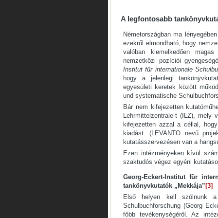
A legfontosabb tankönyvkut
Németországban ma lényegében c
ezekről elmondható, hogy nemzetk
valóban kiemelkedően magas 
nemzetközi pozíciói gyengeségé
Institut für internationale Schul
hogy a jelenlegi tankönyvkuta
egyesületi keretek között működő
und systematische Schulbuchfor
Bár nem kifejezetten kutatóműh
Lehrmittelzentrale-t (ILZ), mely 
kifejezetten azzal a céllal, hog
kiadást. (LEVANTO nevű projek
kutatásszervezésen van a hangsú
Ezen intézményeken kívül szám
szaktudós végez egyéni kutatáso
Georg-Eckert-Institut für int
tankönyvkutatók „Mekkája”
[3]
Első helyen kell szólnunk a b
Schulbuchforschung (Georg Ecke
főbb tevékenységéről. Az intéz