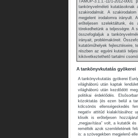
TÁMOP-3.1.1.-11/1-2012-0001 p
tankönyvelméleti kutatásoknak 
szakirodalmát. A szakirodalo
megjelent irodalomra irányult.
erőteljesen szelektáltunk, é
törekedhetünk a teljességre. A 
összefoglaljuk a tankönyvelmél
irányait, problémaköreit. Össze
kutatóműhelyek fejlesztéseire,
részben az egyéni kutatói telje
kikövetkeztethető tartalmi csomó
A tankönyvkutatás gyökerei
A tankönyvkutatás gyökerei Euró
világháború után kaptak lendü
világháború után kezdődött meg
politikai érdeklődés. Elsősorb
közoktatás (és ezen belül a ta
kölcsönös ellenségeskedés fe
negatív attitűd kialakításához 
klisék is erőteljesen hozzájár
„megjavítása” volt, a kutatók és
remélték azok szemléletének felül
is: a szövegekben megjelenő ellen