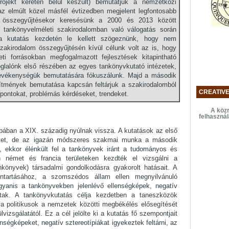
rojekt keretén belül készült) bemutatjuk a nemzetközi
az elmúlt közel másfél évtizedben megjelent legfontosabb
m összegyűjtésekor keresésünk a 2000 és 2013 között
 A tankönyvelméleti szakirodalomban való válogatás során
s a kutatás kezdetén le kellett szögeznünk, hogy nem
szakirodalom összegyűjtésén kívül célunk volt az is, hogy
eti forrásokban megfogalmazott fejlesztések kitapintható
foglalónk első részében az egyes tankönyvkutató intézetek,
 tevékenységük bemutatására fókuszálunk. Majd a második
sítmények bemutatása kapcsán feltárjuk a szakirodalomból
CREATIV
pontokat, problémás kérdéseket, trendeket.
A közr
felhaszná
pában a XIX. századig nyúlnak vissza. A kutatások az első
letet, de az igazán módszeres szakmai munka a második
, ekkor élénkült fel a tankönyvek iránt a tudományos és
an német és francia területeken kezdték el vizsgálni a
nkönyvek) társadalmi gondolkodásra gyakorolt hatásait. A
nntartásához, a szomszédos állam ellen megnyilvánuló
ugyanis a tankönyvekben jelenlévő ellenségképek, negatív
ultak. A tankönyvkutatás célja kezdetben a taneszközök
 a politikusok a nemzetek közötti megbékélés elősegítését
vizsgálatától. Ez a cél jelölte ki a kutatás fő szempontjait
ségképeket, negatív sztereotípiákat igyekeztek feltárni, az