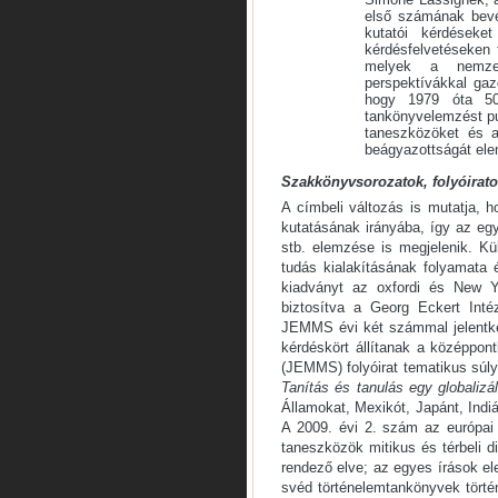
első számának bevez
kutatói kérdéseke
kérdésfelvetéseken 
melyek a nemzet
perspektívákkal gaz
hogy 1979 óta 50
tankönyvelemzést pu
taneszközöket és az
beágyazottságát ele
Szakkönyvsorozatok, folyóirat
A címbeli változás is mutatja, 
kutatásának irányába, így az eg
stb. elemzése is megjelenik. Kü
tudás kialakításának folyamata é
kiadványt az oxfordi és New Y
biztosítva a Georg Eckert Inté
JEMMS évi két számmal jelentke
kérdéskört állítanak a középpon
(JEMMS) folyóirat tematikus súlyp
Tanítás és tanulás egy globalizá
Államokat, Mexikót, Japánt, Indi
A 2009. évi 2. szám az európai
taneszközök mitikus és térbeli d
rendező elve; az egyes írások el
svéd történelemtankönyvek történ