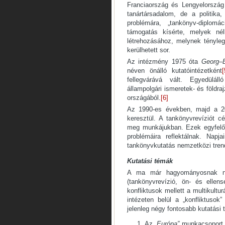
Franciaország és Lengyelország
tanártársadalom, de a politika
problémára, „tankönyv-diplomá
támogatás kísérte, melyek nél
létrehozásához, melynek tényleg
kerülhetett sor.
Az intézmény 1975 óta
Georg–E
néven önálló kutatóintézetként
[
fellegvárává vált. Egyedülál
állampolgári ismeretek- és földra
országából.
[6]
Az 1990-es években, majd a 20
keresztül. A tankönyvrevíziót cé
meg munkájukban. Ezek egyfelől
problémáira reflektálnak. Nap
tankönyvkutatás nemzetközi trend
Kutatási témák
A ma már hagyományosnak nevez
(tankönyvrevízió, ön- és ellen
konfliktusok mellett a multikultu
intézeten belül a „konfliktusok
jelenleg négy fontosabb kutatási 
Az
„Európa”
munkacsoport 