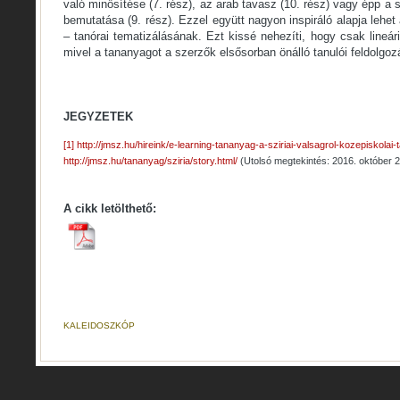
való minősítése (7. rész), az arab tavasz (10. rész) vagy épp a sz
bemutatása (9. rész). Ezzel együtt nagyon inspiráló alapja leh
– tanórai tematizálásának. Ezt kissé nehezíti, hogy csak lineári
mivel a tananyagot a szerzők elsősorban önálló tanulói feldolgoz
JEGYZETEK
[1]
http://jmsz.hu/hireink/e-learning-tananyag-a-sziriai-valsagrol-kozepiskolai
http://jmsz.hu/tananyag/sziria/story.html/
(Utolsó megtekintés: 2016. október 2
A cikk letölthető:
KALEIDOSZKÓP