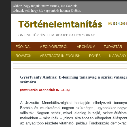
Ahhoz, hogy tudjuk, merre tartunk, mit akarunk,
tudnunk kell, hogy kik vagyunk és honnan jövünk.
ONLINE TÖRTÉNELEMDIDAKTIKAI FOLYÓIRAT.
FŐOLDAL
A FOLYÓIRATRÓL
ARCHÍVUM
TUDÁSTÁR
ROVATOK
ABSTRACTS IN ENGLISH
EGYÉB
KIADVÁNY
Gyertyánfy András: E-learning tananyag a szíriai válságr
számára
(hivatkozási azonosító: 07-03-15)
A Jezsuita Menekültszolgálat honlapján elhelyezett tanany
Borbála és munkatársai nagyon szükséges, ugyanakkor nagyon 
vállalták. Nagyon nehéz, mivel jelenleg is zajló, szinte átlátha
melyekben – mint írják – „nincs általánosan elfogadott álláspon
az anyag több részlete vitatható, például Törökország demokráci