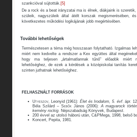
szankcióval sújtották.
[5]
De a rock és a beat irányzatai ma is élnek, diákjaink is szeretik
szüleik, nagyszüleik által átélt korszak megismerésében, 
következetes működési logikájának jobb megértésében.
További lehetőségek
Természetesen a téma még hosszasan folytatható. Izgalmas lehe
miért nem kedvelte a rendszer a Kex együttes által megénekelt 
hogy ma teljesen „ártalmatlannak tűnő” előadók miért n
lehetőséghez, de ezek a kérdések a középiskolai tanítás keret
szinten juthatnak lehetőséghez.
FELHASZNÁLT FORRÁSOK
Utyeszov
, Leonyid (1961):
Élet és Irodalom, 5. évf
. ápr. 1
Béla Szilárd –
Sebők
János (2006):
A magyarock történ
kemény rockig
. Népszabadság Könyvek, Budapest.
200 évvel az utolsó háború után, C&PMega, 1998, belső b
Koncert, Pepita, 1981.