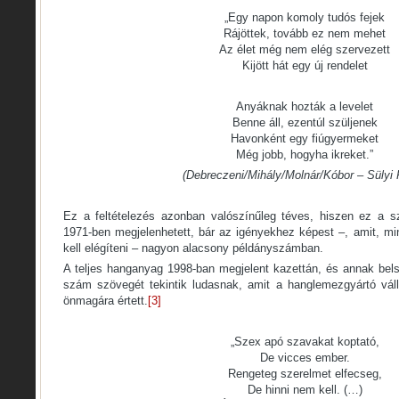
„Egy napon komoly tudós fejek
Rájöttek, tovább ez nem mehet
Az élet még nem elég szervezett
Kijött hát egy új rendelet
Anyáknak hozták a levelet
Benne áll, ezentúl szüljenek
Havonként egy fiúgyermeket
Még jobb, hogyha ikreket.”
(Debreczeni/Mihály/Molnár/Kóbor – Sülyi 
Ez a feltételezés azonban valószínűleg téves, hiszen ez a
1971-ben megjelenhetett, bár az igényekhez képest –, amit, mint
kell elégíteni – nagyon alacsony példányszámban.
A teljes hanganyag 1998-ban megjelent kazettán, és annak bel
szám szövegét tekintik ludasnak, amit a hanglemezgyártó váll
önmagára értett.
[3]
„Szex apó szavakat koptató,
De vicces ember.
Rengeteg szerelmet elfecseg,
De hinni nem kell. (…)