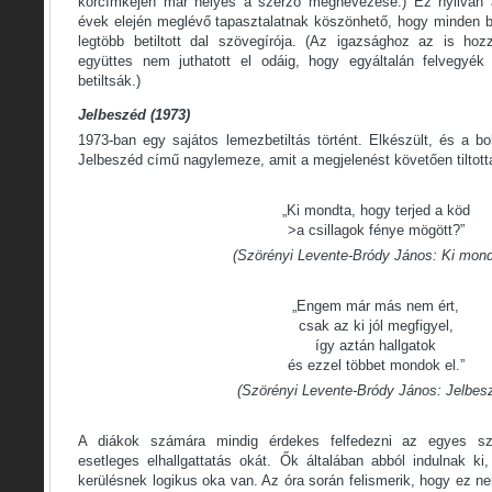
körcímkéjén már helyes a szerző megnevezése.) Ez nyilván
évek elején meglévő tapasztalatnak köszönhető, hogy minden b
legtöbb betiltott dal szövegírója. (Az igazsághoz az is hoz
együttes nem juthatott el odáig, hogy egyáltalán felvegyék 
betiltsák.)
Jelbeszéd (1973)
1973-ban egy sajátos lemezbetiltás történt. Elkészült, és a b
Jelbeszéd című nagylemeze, amit a megjelenést követően tiltott
„Ki mondta, hogy terjed a köd
>a csillagok fénye mögött?”
(Szörényi Levente-Bródy János: Ki mond
„Engem már más nem ért,
csak az ki jól megfigyel,
így aztán hallgatok
és ezzel többet mondok el.”
(Szörényi Levente-Bródy János: Jelbes
A diákok számára mindig érdekes felfedezni az egyes sz
esetleges elhallgattatás okát. Ők általában abból indulnak ki, 
kerülésnek logikus oka van. Az óra során felismerik, hogy ez nem