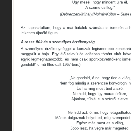
Úgy mesél, hogy mindent újra él,
A szeme csillog.”
(Debreczeni/Mihály/Molnár/Kóbor – Sülyi 
Azt tapasztaltam, hogy a mai fiatalok számára is ismerős a h
lelkesen újraélő figura…
A rossz fiúk és a személyes érzékenység
A személyes érzékenységgel a korszak legismertebb zenekarán
meggyült a baja. Egy élő televíziós adásban történt vitát köv
egyik legmeghatározóbb, és nem csak sportközvetítőként ismer
gondold!” című Illés-dalt 1967-ben.)
„Ne gondold, ó ne, hogy tied a világ,
Nem fog mindig a szerencse könyörögni 
És ha még most tied a szó,
Ne hidd, hogy így marad örökre,
Ajánlom, tűnjél el a színről sietve.
Ne hidd azt, ó, ne, hogy letagadhatod
Mások dolgoznak helyetted, míg szerepedet 
Egész más most ez a világ,
Jobb lesz, ha végre már megérted,