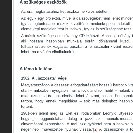
A szükséges eszközök
Az óra megtartásához két eszköz nélkülözhetetlen.
Az egyik egy projektor, mivel a dalszövegeket nem lehet minden
így a legfontosabb részek kivetítése mindenképpen indokolt
eleme képi megjelenítést is indokol, így ez is szükségessé tesz
A másik szükséges eszköz egy CD-lejátszó. Annak a néhány t
aki hozzám hasonlóan munkája során időhiánnyal küzd,
felhasznált zenék vágását, pusztán a felhasználni kívánt rés
lehet, ha a végén elhalkulnak.)
A téma kifejtése
1962. A „jazzcsata” vége
Magyarországon a dzsessz elfogadtatásáért hosszú harcot vívt
után – miközben nyugaton már a rock and roll hódít – nálunk a
miatt dzsesszt is csak elvétve lehet játszani, hallani. Fontosn
tartom, hogy ennek megoldása – sok más dologhoz hasonlóa
történt.
1961-ben jelent meg az Élet és irodalomban Leonyid Utyeszov
hogy „…meggondolatlan dolog a jazzt az imperializmussa
elnyomással azonosítani. A mai jazz gyökerei nem a bankok 
néger népi művészetbe nyúlnak vissza.”
[2]
A dzsessznek a tők