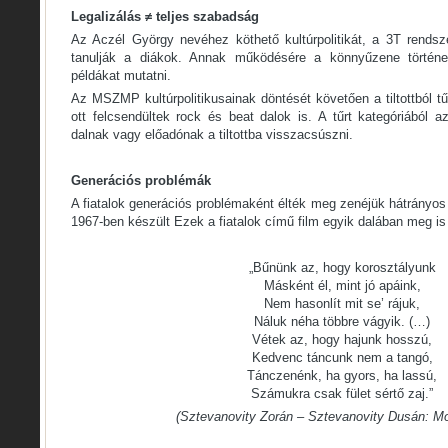
Legalizálás ≠ teljes szabadság
Az Aczél György nevéhez köthető kultúrpolitikát, a 3T rends
tanulják a diákok. Annak működésére a könnyűzene történe
példákat mutatni.
Az MSZMP kultúrpolitikusainak döntését követően a tiltottból tűrt
ott felcsendültek rock és beat dalok is. A tűrt kategóriából 
dalnak vagy előadónak a tiltottba visszacsúszni.
Generációs problémák
A fiatalok generációs problémaként élték meg zenéjük hátrányo
1967-ben készült Ezek a fiatalok című film egyik dalában meg i
„Bűnünk az, hogy korosztályunk
Másként él, mint jó apáink,
Nem hasonlít mit se’ rájuk,
Náluk néha többre vágyik. (…)
Vétek az, hogy hajunk hosszú,
Kedvenc táncunk nem a tangó,
Tánczenénk, ha gyors, ha lassú,
Számukra csak fület sértő zaj.”
(Sztevanovity Zorán – Sztevanovity Dusán: M