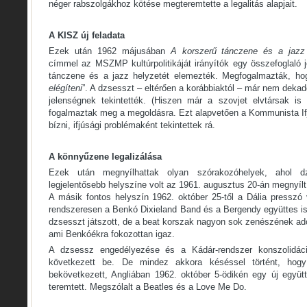
néger rabszolgákhoz kötése megteremtette a legalitás alapjait.
A KISZ új feladata
Ezek után 1962 májusában
A korszerű tánczene és a jazz
címmel az MSZMP kultúrpolitikáját irányítók egy összefoglaló
tánczene és a jazz helyzetét elemezték. Megfogalmazták, h
elégíteni
”. A dzsesszt – eltérően a korábbiaktól – már nem dekad
jelenségnek tekintették. (Hiszen már a szovjet elvtársak is
fogalmaztak meg a megoldásra. Ezt alapvetően a Kommunista If
bízni, ifjúsági problémaként tekintettek rá.
A könnyűzene legalizálása
Ezek után megnyílhattak olyan szórakozóhelyek, ahol dz
legjelentősebb helyszíne volt az 1961. augusztus 20-án megnyílt B
A másik fontos helyszín 1962. október 25-től a Dália presszó vo
rendszeresen a Benkó Dixieland Band és a Bergendy együttes i
dzsesszt játszott, de a beat korszak nagyon sok zenészének adot
ami Benkóékra fokozottan igaz.
A dzsessz engedélyezése és a Kádár-rendszer konszolidáció
következett be. De mindez akkora késéssel történt, hog
bekövetkezett, Angliában 1962. október 5-ödikén egy új együtt
teremtett. Megszólalt a Beatles és a Love Me Do.