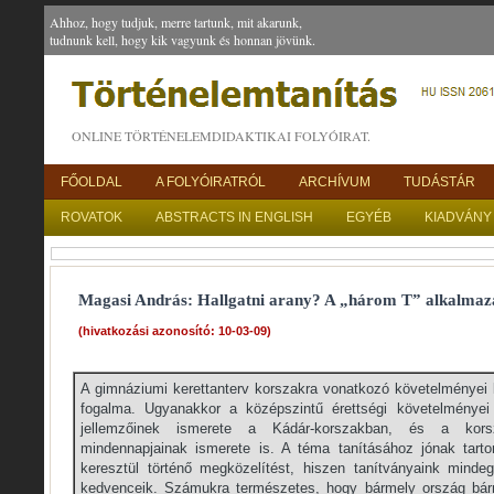
Ahhoz, hogy tudjuk, merre tartunk, mit akarunk,
tudnunk kell, hogy kik vagyunk és honnan jövünk.
ONLINE TÖRTÉNELEMDIDAKTIKAI FOLYÓIRAT.
FŐOLDAL
A FOLYÓIRATRÓL
ARCHÍVUM
TUDÁSTÁR
ROVATOK
ABSTRACTS IN ENGLISH
EGYÉB
KIADVÁNY
Magasi András: Hallgatni arany? A „három T” alkalmazá
(hivatkozási azonosító: 10-03-09)
A gimnáziumi kerettanterv korszakra vonatkozó követelményei 
fogalma. Ugyanakkor a középszintű érettségi követelményei
jellemzőinek ismerete a Kádár-korszakban, és a kor
mindennapjainak ismerete is. A téma tanításához jónak tar
keresztül történő megközelítést, hiszen tanítványaink minde
kedvenceik. Számukra természetes, hogy bármely ország bár