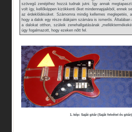
szövegű zenéjéhez hozzá tudnak jutni. Így annak megtapasz
volt így, kellőképpen kizökkenti őket mindennapjaikból, ennek se
az érdeklődésüket. Számomra mindig kellemes meglepetés, am
hogy a dalok egy része diákjaim számára is ismerős. Általában 
a dalokat otthon, szüleik zenehallgatásának „melléktermékeké
úgy fogalmazott, hogy ezeken nőtt fel.
1. kép: Saját gitár (Saját felvétel és gitár)