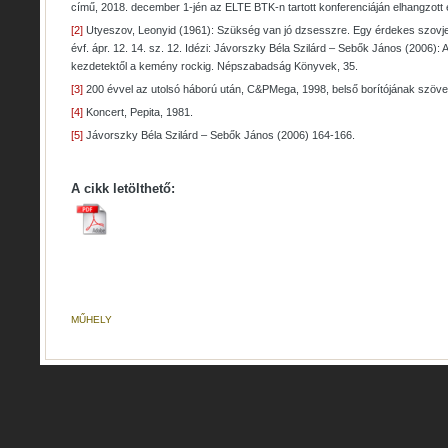
című, 2018. december 1-jén az ELTE BTK-n tartott konferenciáján elhangzott 
[2]
Utyeszov, Leonyid (1961): Szükség van jó dzsesszre. Egy érdekes szovjet
évf. ápr. 12. 14. sz. 12. Idézi: Jávorszky Béla Szilárd – Sebők János (2006): 
kezdetektől a kemény rockig. Népszabadság Könyvek, 35.
[3]
200 évvel az utolsó háború után, C&PMega, 1998, belső borítójának szöv
[4]
Koncert, Pepita, 1981.
[5]
Jávorszky Béla Szilárd – Sebők János (2006) 164-166.
A cikk letölthető:
MŰHELY