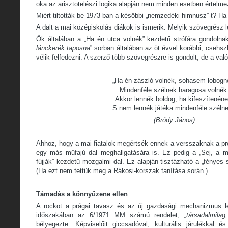
oka az arisztotelészi logika alapján nem minden esetben értel
Miért tiltották be 1973-ban a későbbi „nemzedéki himnusz”-t? H
A dalt a mai középiskolás diákok is ismerik. Melyik szövegrész le
Ők általában a „Ha én utca volnék” kezdetű strófára gondolnak
lánckerék taposna
” sorban általában az öt évvel korábbi, csehsz
vélik felfedezni. A szerző több szövegrészre is gondolt, de a val
„Ha én zászló volnék, sohasem lobogn
Mindenféle szélnek haragosa volnék
Akkor lennék boldog, ha kifeszítenéne
S nem lennék játéka mindenféle szélne
(Bródy János)
Ahhoz, hogy a mai fiatalok megértsék ennek a versszaknak a pr
egy más műfajú dal meghallgatására is. Ez pedig a „Sej, a m
fújják” kezdetű mozgalmi dal. Ez alapján tisztázható a „fénye
(Ha ezt nem tettük meg a Rákosi-korszak tanítása során.)
Támadás a könnyűzene ellen
A rockot a prágai tavasz és az új gazdasági mechanizmus leá
időszakában az 6/1971 MM számú rendelet,
„társadalmilag
bélyegezte. Képviselőit giccsadóval, kulturális járulékkal