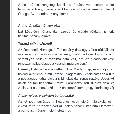
A hosszú haj rengeteg konfliktus forrása volt, ennek is k
legismertebb együttesei közül kettő is írt dalt a témáról (Illés
Omega: Azt mondta az anyukám).
A tiltottá válás néhány oka
Ezt követően néhány dal, szerző és előadó példáján ismer
betiltás néhány okával.
Tiltottá vált – vétlenül
Az énekesnő, Harangozó Teri néhány dala úgy vált a rádióállom
összesen a nagyvárosok egy-egy helyi adóján kívül) számár
semmilyen politikai tartalma nem volt, sőt az előadó énekesn
rendszer hallgatólagos alkujának megfelelően.)
Bármelyik dalba belehallgathatunk a Minden nap, mikor eljön 
boldog akar lenni című korabeli slágerekből, kitalálhatatlan a ti
a pedagógus tudja feloldani. Mindkét dal zeneszerzője Dobos Att
dalait ezután betiltották. Mivel Harangozó Teri sikeres dalai
Attila volt a zeneszerzője, az énekesnő karrierje gyakorlatilag vég
A személyes érzékenység áldozatai
Az Omega együttes a hetvenes évek elején átalakult, és a
elkészítette Kétszáz évvel az utolsó háború után című lemezét. 
a borító is, mégsem jelenhetett meg.