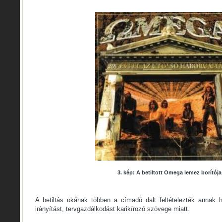
3. kép: A betiltott Omega lemez borítója
A betiltás okának többen a címadó dalt feltételezték annak 
irányítást, tervgazdálkodást karikírozó szövege miatt.