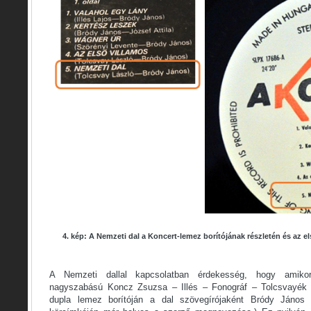
4. kép: A Nemzeti dal a Koncert-lemez borítójának részletén és az e
A Nemzeti dallal kapcsolatban érdekesség, hogy amiko
nagyszabású Koncz Zsuzsa – Illés – Fonográf – Tolcsvayék é
dupla lemez borítóján a dal szövegírójaként Bródy János s