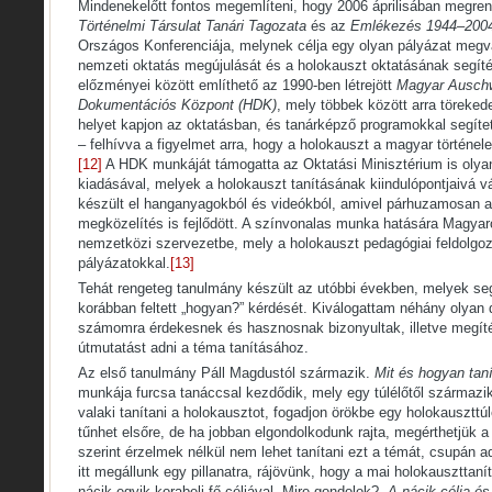
Mindenekelőtt fontos megemlíteni, hogy 2006 áprilisában megren
Történelmi Társulat Tanári Tagozata
és az
Emlékezés 1944–2004
Országos Konferenciája, melynek célja egy olyan pályázat megva
nemzeti oktatás megújulását és a holokauszt oktatásának segíté
előzményei között említhető az 1990-ben létrejött
Magyar Auschw
Dokumentációs Központ (HDK)
, mely többek között arra töreked
helyet kapjon az oktatásban, és tanárképző programokkal segíte
– felhívva a figyelmet arra, hogy a holokauszt a magyar történel
[12]
A HDK munkáját támogatta az Oktatási Minisztérium is ol
kiadásával, melyek a holokauszt tanításának kiindulópontjaivá v
készült el hanganyagokból és videókból, amivel párhuzamosan a
megközelítés is fejlődött. A színvonalas munka hatására Magyaro
nemzetközi szervezetbe, mely a holokauszt pedagógiai feldolgo
pályázatokkal.
[13]
Tehát rengeteg tanulmány készült az utóbbi években, melyek se
korábban feltett „hogyan?” kérdését. Kiválogattam néhány olya
számomra érdekesnek és hasznosnak bizonyultak, illetve megíté
útmutatást adni a téma tanításához.
Az első tanulmány Páll Magdustól származik.
Mit és hogyan taní
munkája furcsa tanáccsal kezdődik, mely egy túlélőtől származi
valaki tanítani a holokausztot, fogadjon örökbe egy holokauszttú
tűnhet elsőre, de ha jobban elgondolkodunk rajta, megérthetjük a
szerint érzelmek nélkül nem lehet tanítani ezt a témát, csupán 
itt megállunk egy pillanatra, rájövünk, hogy a mai holokauszttaní
nácik egyik korabeli fő céljával. Mire gondolok?
„A nácik célja é