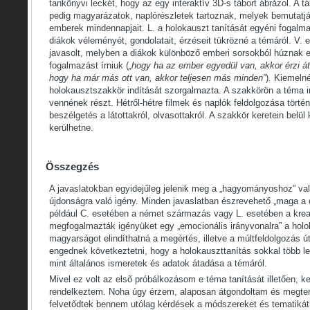
tankönyvi leckét, hogy az egy interaktív 3D-s tábort ábrázol. A 
pedig magyarázatok, naplórészletek tartoznak, melyek bemutatjá
emberek mindennapjait. L. a holokauszt tanítását egyéni fogalm
diákok véleményét, gondolatait, érzéseit tükrözné a témáról. V. e
javasolt, melyben a diákok különböző emberi sorsokból húznak eg
fogalmazást írniuk (
„hogy ha az ember egyedül van, akkor érzi át
hogy ha már más ott van, akkor teljesen más minden”
)
.
Kiemelné
holokausztszakkör indítását szorgalmazta. A szakkörön a téma i
vennének részt. Hétről-hétre filmek és naplók feldolgozása törté
beszélgetés a látottakról, olvasottakról. A szakkör keretein belül 
kerülhetne.
Összegzés
A javaslatokban egyidejűleg jelenik meg a „hagyományoshoz” va
újdonságra való igény. Minden javaslatban észrevehető „maga a diá
például C. esetében a német származás vagy L. esetében a kreat
megfogalmazták igényüket egy „emocionális irányvonalra” a hol
magyarságot elindíthatná a megértés, illetve a múltfeldolgozás út
engednek következtetni, hogy a holokauszttanítás sokkal több l
mint általános ismeretek és adatok átadása a témáról.
Mivel ez volt az első próbálkozásom e téma tanítását illetően, ke
rendelkeztem. Noha úgy érzem, alaposan átgondoltam és megte
felvetődtek bennem utólag kérdések a módszereket és tematikát 