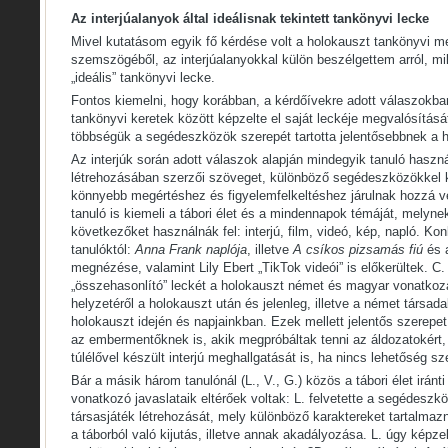
Az interjúalanyok által ideálisnak tekintett tankönyvi lecke
Mivel kutatásom egyik fő kérdése volt a holokauszt tankönyvi m
szemszögéből, az interjúalanyokkal külön beszélgettem arról, mi
„ideális” tankönyvi lecke.
Fontos kiemelni, hogy korábban, a kérdőívekre adott válaszokba
tankönyvi keretek között képzelte el saját leckéje megvalósításá
többségük a segédeszközök szerepét tartotta jelentősebbnek a 
Az interjúk során adott válaszok alapján mindegyik tanuló haszn
létrehozásában szerzői szöveget, különböző segédeszközökkel 
könnyebb megértéshez és figyelemfelkeltéshez járulnak hozzá 
tanuló is kiemeli a tábori élet és a mindennapok témáját, melyn
következőket használnák fel: interjú, film, videó, kép, napló. Konk
tanulóktól:
Anna Frank naplója
, illetve
A csíkos pizsamás fiú
és 
megnézése, valamint Lily Ebert „TikTok videói” is előkerültek. C.
„összehasonlító” leckét a holokauszt német és magyar vonatkoz
helyzetéről a holokauszt után és jelenleg, illetve a német társad
holokauszt idején és napjainkban. Ezek mellett jelentős szerepe
az embermentőknek is, akik megpróbáltak tenni az áldozatokért, i
túlélővel készült interjú meghallgatását is, ha nincs lehetőség s
Bár a másik három tanulónál (L., V., G.) közös a tábori élet iránti
vonatkozó javaslataik eltérőek voltak: L. felvetette a segédeszk
társasjáték létrehozását, mely különböző karaktereket tartalmazn
a táborból való kijutás, illetve annak akadályozása. L. úgy képze