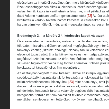
elsősorban az interjúról beszélgettünk, mely különböző kérdéseke
Ezek összefüggésben álltak a jelenben is létező nehézségekkel,
vallási témák kapcsán kerülhetnek a felszínre, mint például az
(lásd Adorno korábban említett gondolatmenetét).
[22]
Az óra utol
kitöltötték a kérdőív további három kérdését. A kérdéseken kívül
ha van bármilyen ötletük még, amit megosztanának, szívesen f
Eredmények 2. – a kérdőív 2-4. kérdéseire kapott válaszok
Összességében a minikutatás, melyet az osztályban végeztem,
tükrözte, miszerint a diákoknak sokkal megfoghatóbb egy interjú, 
tankönyv esetleg „száraz” szövege. Néhány tanuló válaszolta cs
elegendő tudást adott át a tankönyvi lecke és nem tartja szüksé
segédeszközök használatát az órán. Ami érdekes lehet még, ho
szívesen foglalkozott volna még többet a témával, többen jelezt
holokausztot tárgyaló teljes film megnézése.
Az osztályban végzett minikutatásom, illetve az interjúk egyaránt
segédeszközök használatának fontosságára a holokauszt-tanítás
nélkülözhetetlenebbnek bizonyultak,
[23]
mint a tankönyv, amit jó
diagram. A számok jelzik a diákok válaszait, mely egyértelműsíti
mindenképp fontosnak tartotta valamely segédeszköz használatá
kategóriába” tartozó két diák válaszait tekintve elmondható, hogy
mértékben semlegesen érintette őket, így ők nem sorolhatók egy