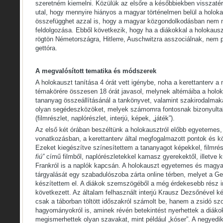
szeretném kiemelni. Közülük az elsőre a későbbiekben visszatér
utal, hogy mennyire hiányos a magyar történelmen belül a holoka
összefügghet azzal is, hogy a magyar közgondolkodásban nem 
feldolgozása. Ebből következik, hogy ha a diákokkal a holokausz
rögtön Németországra, Hitlerre, Auschwitzra asszociálnak, nem p
gettóra.
A megvalósított tematika és módszerek
A holokauszt tanítása 4 órát vett igénybe, noha a kerettanterv a
témakörére összesen 18 órát javasol, melynek altémáiba a holoka
tananyag összeállításánál a tankönyvet, valamint szakirodalmakat
olyan segédeszközöket, melyek számomra fontosnak bizonyultak
(filmrészlet, naplórészlet, interjú, képek, „játék”).
Az első két órában beszéltünk a holokausztról előbb egyetemes
vonatkozásban, a kerettanterv által megfogalmazott pontok és 
Ezeket kiegészítve színesítettem a tananyagot képekkel, filmrés
fiú”
című filmből, naplórészletekkel kamasz gyerekektől, illetve 
Frankról is a naplók kapcsán. A holokauszt egyetemes és magy
tárgyalását egy szabadulószoba zárta online térben, melyet a Ge
készítettem el. A diákok szemszögéből a még érdekesebb rész i
következett. Az általam felhasznált interjú Krausz Dezsőnével 
csak a táborban töltött időszakról számolt be, hanem a zsidó sz
hagyományokról is, aminek révén betekintést nyerhettek a diáko
megismerhettek olyan szavakat, mint például „kóser”. A negyedi