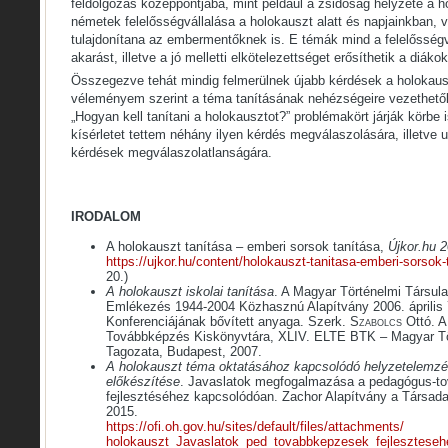
feldolgozás középpontjába, mint például a zsidóság helyzete a ho
németek felelősségvállalása a holokauszt alatt és napjainkban, v
tulajdonítana az embermentőknek is. E témák mind a felelősségvá
akarást, illetve a jó melletti elkötelezettséget erősíthetik a diáko
Összegezve tehát mindig felmerülnek újabb kérdések a holokauszt
véleményem szerint a téma tanításának nehézségeire vezethető
„Hogyan kell tanítani a holokausztot?” problémakört járják körbe
kísérletet tettem néhány ilyen kérdés megválaszolására, illetve
kérdések megválaszolatlanságára.
IRODALOM
A holokauszt tanítása – emberi sorsok tanítása,
Újkor.hu
2
https://ujkor.hu/content/holokauszt-tanitasa-emberi-sorsok-
20.)
A holokauszt iskolai tanítása
. A Magyar Történelmi Társula
Emlékezés 1944-2004 Közhasznú Alapítvány 2006. április 
Konferenciájának bővített anyaga. Szerk.
Szabolcs
Ottó. A
Továbbképzés Kiskönyvtára, XLIV. ELTE BTK – Magyar Tör
Tagozata, Budapest, 2007.
A holokauszt téma oktatásához kapcsolódó helyzetelemzé
előkészítése
. Javaslatok megfogalmazása a pedagógus-t
fejlesztéséhez kapcsolódóan. Zachor Alapítvány a Társad
2015.
https://ofi.oh.gov.hu/sites/default/files/attachments/
holokauszt_Javaslatok_ped_tovabbkepzesek_fejleszteseh