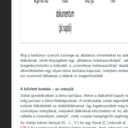
Míg a tankönyv szerzői szövege az általános ismereteket és adat
diákoknak, tehát lényegében egy „általános holokausztképet”, a
(segédeszközök) a mélyebb, a „személyes holokausztkép” átad
elkerülhetetlen egy olyan téma tanítása kapcsán, melyben ember
ezt szemmel láthatóan a diákok is megerősítették.
A bővített kutatás – az interjúk
Sokat gondolkodtam a téma tanítása, illetve a diákoktól kapott r
még javítani a téma feldolgozásán. A minikutatás során elgondol
melyek felkeltették az érdeklődésemet. Így fogalmazódott meg 
személyes interjúkkal, melyeket diákokkal készítettem el. Az ált
vállalta a személyes „interjút”, mely csupán hangrögzítő segítség
Az interjú három lánnyal (G., L., V.) és egy fiúval (C.) készült el
[24]
A fiú származását illetően fontos kiemelni, hogy édesapja n