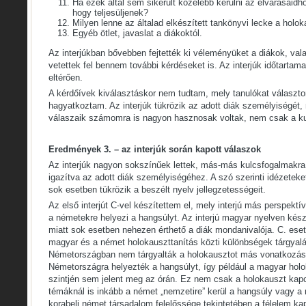
Ha ezek által sem sikerült közelebb kerülni az elvárásaid
hogy teljesüljenek?
Milyen lenne az általad elkészített tankönyvi lecke a holok
Egyéb ötlet, javaslat a diákoktól.
Az interjúkban bővebben fejtették ki véleményüket a diákok, val
vetettek fel bennem további kérdéseket is. Az interjúk időtartam
eltérően.
A kérdőívek kiválasztáskor nem tudtam, mely tanulókat választo
hagyatkoztam. Az interjúk tükrözik az adott diák személyiségét, 
válaszaik számomra is nagyon hasznosak voltak, nem csak a ku
Eredmények 3. – az interjúk során kapott válaszok
Az interjúk nagyon sokszínűek lettek, más-más kulcsfogalmakra 
igazítva az adott diák személyiségéhez. A szó szerinti idézeteke
sok esetben tükrözik a beszélt nyelv jellegzetességeit.
Az első interjút C-vel készítettem el, mely interjú más perspektív
a németekre helyezi a hangsúlyt. Az interjú magyar nyelven kész
miatt sok esetben nehezen érthető a diák mondanivalója. C. eseté
magyar és a német holokauszttanítás közti különbségek tárgyal
Németországban nem tárgyalták a holokausztot más vonatkozás
Németországra helyezték a hangsúlyt, így például a magyar holo
szintjén sem jelent meg az órán. Ez nem csak a holokauszt ka
témáknál is inkább a német „nemzetire” kerül a hangsúly vagy a 
korabeli német társadalom felelőssége tekintetében a félelem kap