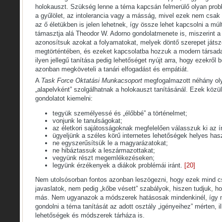
holokauszt. Szükség lenne a téma kapcsán felmerülő olyan pro
a gyűlölet, az intolerancia vagy a másság, mivel ezek nem csak
az ő életükben is jelen lehetnek, így össze lehet kapcsolni a múl
támasztja alá Theodor W. Adorno gondolatmenete is, miszerint a
azonosítsuk azokat a folyamatokat, melyek döntő szerepet játsz
megtörténtében, és ezeket kapcsolatba hozzuk a modern társad
ilyen jellegű tanítása pedig lehetőséget nyújt arra, hogy ezekről 
azonban megköveteli a tanári elfogadást és empátiát.
A
Task Force Oktatási Munkacsoport
megfogalmazott néhány oly
„alapelvként” szolgálhatnak a holokauszt tanításánál. Ezek közü
gondolatot kiemelni:
tegyük személyessé és „élőbbé” a történelmet;
vonjunk le tanulságokat;
az életkori sajátosságoknak megfelelően válasszuk ki az í
ügyeljünk a széles körű internetes lehetőségek helyes has
ne egyszerűsítsük le a magyarázatokat;
ne hibáztassuk a leszármazottakat;
vegyünk részt megemlékezéseken;
legyünk érzékenyek a diákok problémái iránt.
[20]
Nem utolsósorban fontos azonban leszögezni, hogy ezek mind c
javaslatok, nem pedig „kőbe vésett” szabályok, hiszen tudjuk, h
más. Nem ugyanazok a módszerek hatásosak mindenkinél, így min
gondolni a téma tanítását az adott osztály „igényeihez” mérten, i
lehetőségek és módszerek tárháza is.