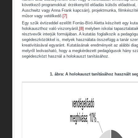
következő programokkal: érzékenyítő előadás külsős előadóval, isk
Auschwitz vagy Anna Frank kapcsán), projektmunka, filmkészítés
műsor vagy vetélkedő.
[7]
Egy szűk évtizeddel ezelőtt Forrás-Bíró Aletta készített egy ku
holokauszthoz való viszonyáról,
[8]
melyben iskolai tapasztalatai
résztvevők interjúk formájában. A kutatás foglalkozik a pedagógu
segédeszközökkel is, melyek használata összefügg a tanár sz
kreativitásával egyaránt. Kutatásának eredményeit az alábbi di
melyről leolvasható, hogy a megkérdezett pedagógusok hány sz
segédeszközt használ a holokauszt tanításához.
1. ábra: A holokauszt tanításához használt s