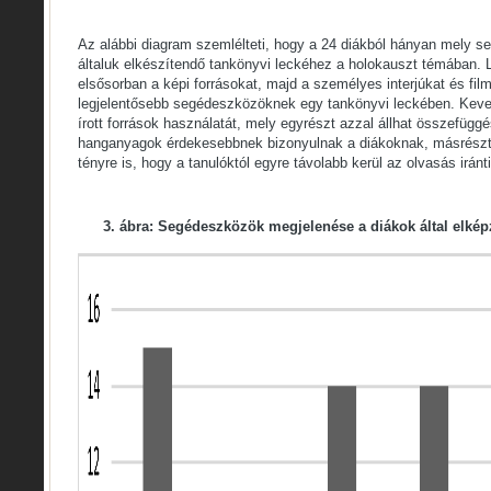
Az alábbi diagram szemlélteti, hogy a 24 diákból hányan mely 
általuk elkészítendő tankönyvi leckéhez a holokauszt témában. 
elsősorban a képi forrásokat, majd a személyes interjúkat és film
legjelentősebb segédeszközöknek egy tankönyvi leckében. Keve
írott források használatát, mely egyrészt azzal állhat összefügg
hanganyagok érdekesebbnek bizonyulnak a diákoknak, másrészt 
tényre is, hogy a tanulóktól egyre távolabb kerül az olvasás iránti
3. ábra: Segédeszközök megjelenése a diákok által elkép