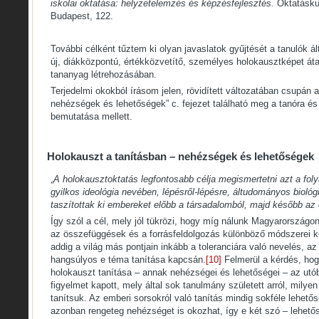
iskolai oktatása: helyzetelemzés és képzésfejlesztés.
Oktatáskut
Budapest, 122.
További célként tűztem ki olyan javaslatok gyűjtését a tanulók á
új, diákközpontú, értékközvetítő, személyes holokausztképet át
tananyag létrehozásában.
Terjedelmi okokból írásom jelen, rövidített változatában csupán 
nehézségek és lehetőségek” c. fejezet található meg a tanóra és
bemutatása mellett.
Holokauszt a tanításban – nehézségek és lehetőségek
„
A holokausztoktatás legfontosabb célja megismertetni azt a fo
gyilkos ideológia nevében, lépésről-lépésre, áltudományos biológ
taszítottak ki embereket előbb a társadalomból, majd később az 
Így szól a cél, mely jól tükrözi, hogy míg nálunk Magyarország
az összefüggések és a forrásfeldolgozás különböző módszerei k
addig a világ más pontjain inkább a toleranciára való nevelés, a
hangsúlyos e téma tanítása kapcsán.
[10]
Felmerül a kérdés, hog
holokauszt tanítása – annak nehézségei és lehetőségei – az utób
figyelmet kapott, mely által sok tanulmány született arról, mily
tanítsuk. Az emberi sorsokról való tanítás mindig sokféle lehet
azonban rengeteg nehézséget is okozhat, így e két szó – lehető