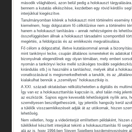
második világháború, azon belül pedig a holokauszt tárgyalásár
bennem a kutatás elkészítése, kezdetben egy rövid kérdőív segí
interjúkkal kiegészítve.
Tanulmányomban kitérek a holokauszt mint történelmi esemény tá
kiemelnem, hogy dolgozatom fő célkitűzése nem a történelmi tény
hanem a holokauszt tanítására – annak nehézségeire és lehetős
összefüggésben állnak a holokauszt társadalmi szempontból törté
megértés, a feldolgozás és az emlékezés megvalósulása.
Fő célom a dolgozattal, illetve kutatásommal annak a bizonyítása
mint tankönyvi lecke, csupán általános ismereteket és adatokat
bizonyulnak elegendőnek egy olyan témában, mely emberi sorsok
nyomán a tankönyvi lecke mellé szükséges további segédeszközök
kirándulás stb.) is használni a tanításhoz, melyek által a holok
vonatkozásával is megismerkedhetnek a tanulók, és az „általáno
kialakulhat bennük a „személyes” holokausztkép is.
A XXI. századi oktatásban nélkülözhetetlen a digitális és multim
Így van ez a holokauszttanítás kapcsán is, ahol talán még jele
az eszközök. Sajnos egyre kevesebb lehetőségünk nyílik arra, h
személyesen beszélgethessünk, így jelentős hangsúly kerül azok
a túlélők visszaemlékezéseit adják át az utókornak, hiszen sze
lehetőség.
Nem véletlen, hogy a videóinterjút említettem példaként, hiszen 
túlélőkkel készített interjúkat tekinti a holokauszttanítás fő se
alá az is, hogy 1994-ben Steven Spielberg kezdeményezésére 