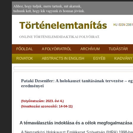
Ahhoz, hogy tudjuk, merre tartunk, mit akarunk,
tudnunk kell, hogy kik vagyunk és honnan jövünk.
ONLINE TÖRTÉNELEMDIDAKTIKAI FOLYÓIRAT.
FŐOLDAL
A FOLYÓIRATRÓL
ARCHÍVUM
TUDÁSTÁR
ROVATOK
ABSTRACTS IN ENGLISH
EGYÉB
KIADVÁNY
Pataki Dzsenifer: A holokauszt tanításának tervezése – eg
eredményei
(folyóiratszám: 2023. évi 4.)
(hivatkozási azonosító: 14-04-11)
A témaválasztás indoklása és a célok megfogalmazása
A Nemzetközi Holokauszt Emlékezet Szövetség (IHRA) 1998-ban