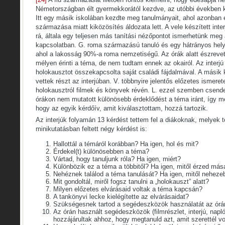
Németországban élt gyermekkorától kezdve, az utóbbi években 
Itt egy másik iskolában kezdte meg tanulmányait, ahol azonban
származása miatt kiközösítés áldozata lett. A vele készített int
rá, általa egy teljesen más tanítási nézőpontot ismerhetünk meg 
kapcsolatban. G. roma származású tanuló és egy hátrányos helyz
ahol a lakosság 90%-a roma nemzetiségű. Az órák alatt észreve
mélyen érinti a téma, de nem tudtam ennek az okairól. Az interjú a
holokausztot összekapcsolta saját családi fájdalmával. A másik k
vettek részt az interjúban. V. többnyire jelentős előzetes ismeret
holokausztról filmek és könyvek révén. L. ezzel szemben csende
órákon nem mutatott különösebb érdeklődést a téma iránt, így meg
hogy az egyik kérdőív, amit kiválasztottam, hozzá tartozik.
Az interjúk folyamán 13 kérdést tettem fel a diákoknak, melyek 
minikutatásban feltett négy kérdést is:
Hallottál a témáról korábban? Ha igen, hol és mit?
Érdekel(t) különösebben a téma?
Vártad, hogy tanuljunk róla? Ha igen, miért?
Különbözik ez a téma a többitől? Ha igen, mitől érzed má
Nehéznek találod a téma tanulását? Ha igen, mitől neheze
Mit gondoltál, miről fogsz tanulni a „holokauszt” alatt?
Milyen előzetes elvárásaid voltak a téma kapcsán?
A tankönyvi lecke kielégítette az elvárásaidat?
Szükségesnek tartod a segédeszközök használatát az órán
Az órán használt segédeszközök (filmrészlet, interjú, naplór
hozzájárultak ahhoz, hogy megtanuld azt, amit szerettél v