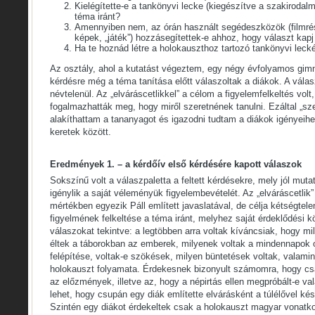
Kielégítette-e a tankönyvi lecke (kiegészítve a szakirodalm
téma iránt?
Amennyiben nem, az órán használt segédeszközök (filmrészl
képek, „játék”) hozzásegítettek-e ahhoz, hogy választ kapj
Ha te hoznád létre a holokauszthoz tartozó tankönyvi lecké
Az osztály, ahol a kutatást végeztem, egy négy évfolyamos gimn
kérdésre még a téma tanítása előtt válaszoltak a diákok. A választ 
névtelenül. Az „elváráscetlikkel” a célom a figyelemfelkeltés vol
fogalmazhatták meg, hogy miről szeretnének tanulni. Ezáltal „sz
alakíthattam a tananyagot és igazodni tudtam a diákok igényeih
keretek között.
Eredmények 1. – a kérdőív első kérdésére kapott válaszok
Sokszínű volt a válaszpaletta a feltett kérdésekre, mely jól mutat
igénylik a saját véleményük figyelembevételét. Az „elváráscetlik
mértékben egyezik Páll említett javaslatával, de célja kétségtele
figyelmének felkeltése a téma iránt, melyhez saját érdeklődési kö
válaszokat tekintve: a legtöbben arra voltak kíváncsiak, hogy m
éltek a táborokban az emberek, milyenek voltak a mindennapok ot
felépítése, voltak-e szökések, milyen büntetések voltak, valamin
holokauszt folyamata. Érdekesnek bizonyult számomra, hogy cs
az előzmények, illetve az, hogy a népirtás ellen megpróbált-e val
lehet, hogy csupán egy diák említette elvárásként a túlélővel kés
Szintén egy diákot érdekeltek csak a holokauszt magyar vonatko