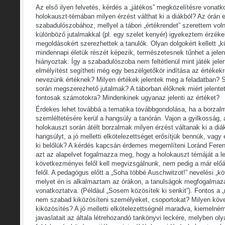
Az első ilyen felvetés, kérdés a „játékos” megközelítésre vonat
holokauszt-témában milyen érzést válthat ki a diákból? Az órán
szabadulószobához, mellyel a tábori „értékrendet” szerettem voln
különböző jutalmakkal (pl. egy szelet kenyér) igyekeztem érzékel
megoldásokért szerezhettek a tanulók. Olyan dolgokért kellett „
mindennapi életük részét képezik, természetesnek tűnhet a jele
hiányoztak. Így a szabadulószoba nem feltétlenül mint játék jele
elmélyítést segítheti még egy beszélgetőkör indítása az értékekrő
nevezünk értéknek? Milyen értékek jelentek meg a feladatban? 
során megszerezhető jutalmak? A táborban élőknek miért jelentet
fontosak számotokra? Mindenkinek ugyanaz jelenti az értéket?
Érdekes lehet továbbá a tematika továbbgondolása, ha a borzal
szemléltetésére kerül a hangsúly a tanórán. Vajon a gyilkosság,
holokauszt során átélt borzalmak milyen érzést váltanak ki a di
hangsúlyt, a jó melletti elkötelezettséget erősítjük bennük, vagy 
ki belőlük? A kérdés kapcsán érdemes megemlíteni Loránd Fere
azt az alapelvet fogalmazza meg, hogy a holokauszt témáját a l
következményei felől kell megvizsgálnunk, nem pedig a már előá
felől. A pedagógus előtt a „Soha többé Auschwitzot!” nevelési „kö
melyet én is alkalmaztam az órákon, a tanulságok megfogalmazá
vonatkoztatva. (Például „Sosem közösítek ki senkit”). Fontos a „m
nem szabad kiközösíteni személyeket, csoportokat? Milyen köv
kiközösítés? A jó melletti elkötelezettségnél maradva, kiemelné
javaslatait az általa létrehozandó tankönyvi leckére, melyben oly