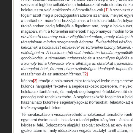
szervezet legfőbb célkitűzése a holokausztról való oktatás és ku
holokausztra való emlékezés előmozdítása volt.
[1]
A szervezet o
fogalmazott meg a pedagógustársadalom számára, melyek egyrés
a tanításhoz, másrészt hozzájárulnak a holokausztoktatás foly
utolsó sorban pedig felhívják a figyelmet arra, hogy a holokauszt
magában, mint a történelmi ismeretek hagyományos módon tört
vízválasztó esemény volt a világtörténelemben, amely földrajzi ha
társadalmak minden szegmensét érintette. Évtizedekkel később
birkóznak a holokauszt emlékével és történelmi bizonyítékaival,
valóságunkra. A holokausztról való tanítás és tanulás egyedülálló 
gondolkodás, a társadalmi tudatosság és a személyes fejlődés 
a komoly téma kihívások elé is állíthatja az oktatókat traumatiku
tömegeket érint, és mert olyan szélsőséges ideológiák kapcsoló
rasszizmus és az antiszemitizmus.”
[2]
Írásom
[3]
témája a holokauszt mint tankönyvi lecke megjelenése
különös hangsúlyt fektetve a segédeszközök szerepére, melyek 
holokauszttanításnak, és melyek segítségével értékközvetítő okt
pedagógusok rendelkezésére. A segédeszközök fogalmán a holo
használható különféle segédanyagokat (forrásokat, feladatokat) é
tevékenységeket értem.
Témaválasztásom visszavezethető a holokauszt témaköre iránti
egyetemi éveim alatt – haladva a tanári pálya irányába – átalakul
kérdései felé. Dolgozatom alapjául szolgált továbbá az egy éves
gyakorlatom is, mely időszakban végzős osztályt taníthattam, m