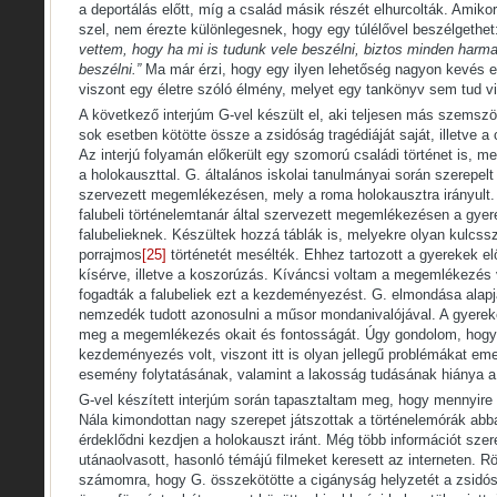
a deportálás előtt, míg a család másik részét elhurcolták. Amikor
szel, nem érezte különlegesnek, hogy egy túlélővel beszélgethe
vettem, hogy ha mi is tudunk vele beszélni, biztos minden harmad
beszélni.”
Ma már érzi, hogy egy ilyen lehetőség nagyon kevés 
viszont egy életre szóló élmény, melyet egy tankönyv sem tud v
A következő interjúm G-vel készült el, aki teljesen más szemszög
sok esetben kötötte össze a zsidóság tragédiáját saját, illetve 
Az interjú folyamán előkerült egy szomorú családi történet is, m
a holokauszttal. G. általános iskolai tanulmányai során szerepelt
szervezett megemlékezésen, mely a roma holokausztra irányult. A
falubeli történelemtanár által szervezett megemlékezésen a gye
falubelieknek. Készültek hozzá táblák is, melyekre olyan kulcss
porrajmos
[25]
történetét mesélték. Ehhez tartozott a gyerekek el
kísérve, illetve a koszorúzás. Kíváncsi voltam a megemlékezés 
fogadták a falubeliek ezt a kezdeményezést. G. elmondása alapj
nemzedék tudott azonosulni a műsor mondanivalójával. A gyerek
meg a megemlékezés okait és fontosságát. Úgy gondolom, hogy
kezdeményezés volt, viszont itt is olyan jellegű problémákat eme
esemény folytatásának, valamint a lakosság tudásának hiánya a 
G-vel készített interjúm során tapasztaltam meg, hogy mennyire 
Nála kimondottan nagy szerepet játszottak a történelemórák ab
érdeklődni kezdjen a holokauszt iránt. Még több információt szere
utánaolvasott, hasonló témájú filmeket keresett az interneten. Rö
számomra, hogy G. összekötötte a cigányság helyzetét a zsidósá