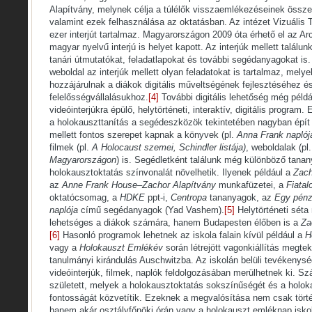
Alapítvány, melynek célja a túlélők visszaemlékezéseinek össz
valamint ezek felhasználása az oktatásban. Az intézet Vizuális
ezer interjút tartalmaz. Magyarországon 2009 óta érhető el az 
magyar nyelvű interjú is helyet kapott. Az interjúk mellett találun
tanári útmutatókat, feladatlapokat és további segédanyagokat is.
weboldal az interjúk mellett olyan feladatokat is tartalmaz, mely
hozzájárulnak a diákok digitális műveltségének fejlesztéséhez é
felelősségvállalásukhoz.
[4]
További digitális lehetőség még péld
videóinterjúkra épülő, helytörténeti, interaktív, digitális program.
a holokauszttanítás a segédeszközök tekintetében nagyban épít 
mellett fontos szerepet kapnak a könyvek (pl.
Anna Frank naplój
filmek (pl.
A Holocaust szemei, Schindler listája)
, weboldalak (pl
Magyarországon
) is. Segédletként találunk még különböző tana
holokausztoktatás színvonalát növelhetik. Ilyenek például a
Zach
az
Anne Frank House–Zachor Alapítvány
munkafüzetei, a
Fiatal
oktatócsomag, a
HDKE
ppt-i,
Centropa
tananyagok, az
Egy pénzt
naplója
című segédanyagok (Yad Vashem).
[5]
Helytörténeti séta 
lehetséges a diákok számára, hanem Budapesten élőben is a
Za
[6]
Hasonló programok lehetnek az iskola falain kívül például a
H
vagy a
Holokauszt Emlékév
során létrejött vagonkiállítás megtek
tanulmányi kirándulás Auschwitzba. Az iskolán belüli tevékeny
videóinterjúk, filmek, naplók feldolgozásában merülhetnek ki. Szá
született, melyek a holokausztoktatás sokszínűségét és a holok
fontosságát közvetítik. Ezeknek a megvalósítása nem csak tört
hanem akár osztályfőnöki órán vagy a holokauszt emléknap iskola