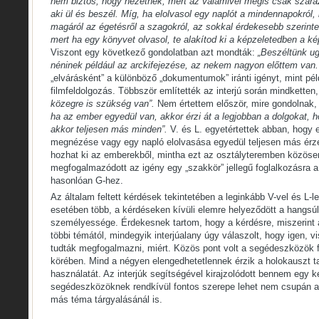
nem biztos, hogy nézetnék, mert az valamivel mégis csak szára
aki ül és beszél. Míg, ha elolvasol egy naplót a mindennapokról, 
magáról az égetésről a szagokról, az sokkal érdekesebb szerint
mert ha egy könyvet olvasol, te alakítod ki a képzeletedben a kép
Viszont egy következő gondolatban azt mondták:
„Beszéltünk ug
néninek például az arckifejezése, az nekem nagyon előttem van.
„elvárásként” a különböző „dokumentumok” iránti igényt, mint pé
filmfeldolgozás. Többször említették az interjú során mindketten
közegre is szükség van”.
Nem értettem először, mire gondolnak, 
ha az ember egyedül van, akkor érzi át a legjobban a dolgokat, 
akkor teljesen más minden”.
V. és L. egyetértettek abban, hogy e
megnézése vagy egy napló elolvasása egyedül teljesen más érz
hozhat ki az emberekből, mintha ezt az osztályteremben közösen 
megfogalmazódott az igény egy „szakkör” jellegű foglalkozásra a
hasonlóan G-hez.
Az általam feltett kérdések tekintetében a leginkább V-vel és L-l
esetében több, a kérdéseken kívüli elemre helyeződött a hangsúly,
személyessége. Érdekesnek tartom, hogy a kérdésre, miszerint 
többi témától, mindegyik interjúalany úgy válaszolt, hogy igen,
tudták megfogalmazni, miért. Közös pont volt a segédeszközök f
körében. Mind a négyen elengedhetetlennek érzik a holokauszt 
használatát. Az interjúk segítségével kirajzolódott bennem egy ké
segédeszközöknek rendkívül fontos szerepe lehet nem csupán 
más téma tárgyalásánál is.