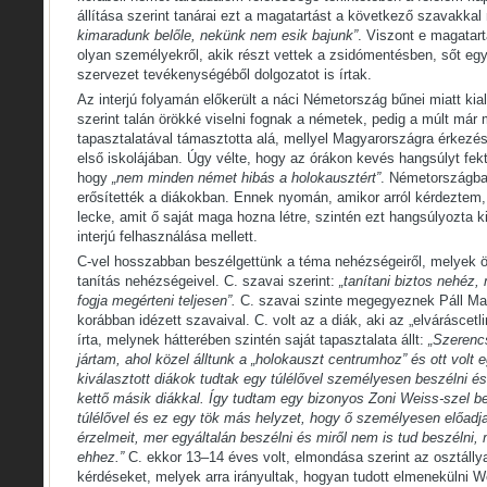
állítása szerint tanárai ezt a magatartást a következő szavakka
kimaradunk belőle, nekünk nem esik bajunk”
. Viszont e magatart
olyan személyekről, akik részt vettek a zsidómentésben, sőt 
szervezet tevékenységéből dolgozatot is írtak.
Az interjú folyamán előkerült a náci Németország bűnei miatt kial
szerint talán örökké viselni fognak a németek, pedig a múlt már 
tapasztalatával támasztotta alá, mellyel Magyarországra érkez
első iskolájában. Úgy vélte, hogy az órákon kevés hangsúlyt fekt
hogy
„nem minden német hibás a holokausztért”
. Németországba
erősítették a diákokban. Ennek nyomán, amikor arról kérdeztem, 
lecke, amit ő saját maga hozna létre, szintén ezt hangsúlyozta 
interjú felhasználása mellett.
C-vel hosszabban beszélgettünk a téma nehézségeiről, melyek 
tanítás nehézségeivel. C. szavai szerint:
„tanítani biztos nehéz, 
fogja megérteni teljesen”.
C. szavai szinte megegyeznek Páll Ma
korábban idézett szavaival. C. volt az a diák, aki az „elváráscetlir
írta, melynek hátterében szintén saját tapasztalata állt:
„Szerencs
jártam, ahol közel álltunk a „holokauszt centrumhoz” és ott volt 
kiválasztott diákok tudtak egy túlélővel személyesen beszélni é
kettő másik diákkal. Így tudtam egy bizonyos Zoni Weiss-szel be
túlélővel és ez egy tök más helyzet, hogy ő személyesen előadja.
érzelmeit, mer egyáltalán beszélni és miről nem is tud beszélni, 
ehhez.”
C. ekkor 13–14 éves volt, elmondása szerint az osztálly
kérdéseket, melyek arra irányultak, hogyan tudott elmenekülni 