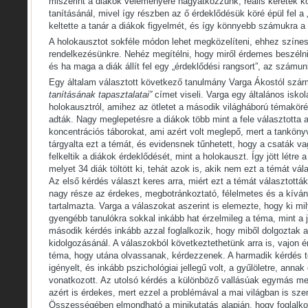
miszerint a diákok véleményére hagyatkozzunk, reális keretek k
tanításánál, mivel így részben az ő érdeklődésük köré épül fel a „
keltette a tanár a diákok figyelmét, és így könnyebb számukra a
A holokausztot sokféle módon lehet megközelíteni, ehhez színes 
rendelkezésünkre. Nehéz megítélni, hogy miről érdemes beszélni
és ha maga a diák állít fel egy „érdeklődési rangsort”, az számun
Egy általam választott következő tanulmány Varga Ákostól szá
tanításának tapasztalatai”
címet viseli. Varga egy általános iskola
holokausztról, amihez az ötletet a második világháború témaköré
adták. Nagy meglepetésre a diákok több mint a fele választotta 
koncentrációs táborokat, ami azért volt meglepő, mert a tanköny
tárgyalta ezt a témát, és evidensnek tűnhetett, hogy a csaták v
felkeltik a diákok érdeklődését, mint a holokauszt. Így jött létre a
melyet 34 diák töltött ki, tehát azok is, akik nem ezt a témát vál
Az első kérdés választ keres arra, miért ezt a témát választottá
nagy része az érdekes, megbotránkoztató, félelmetes és a kívá
tartalmazta. Varga a válaszokat aszerint is elemezte, hogy ki mi
gyengébb tanulókra sokkal inkább hat érzelmileg a téma, mint a 
második kérdés inkább azzal foglalkozik, hogy miből dolgoztak 
kidolgozásánál. A válaszokból következtethetünk arra is, vajon é
téma, hogy utána olvassanak, kérdezzenek. A harmadik kérdés t
igényelt, és inkább pszichológiai jellegű volt, a gyűlöletre, anna
vonatkozott. Az utolsó kérdés a különböző vallásúak egymás mell
azért is érdekes, mert ezzel a problémával a mai világban is sz
Összességében elmondható a minikutatás alapján, hogy foglalkoz