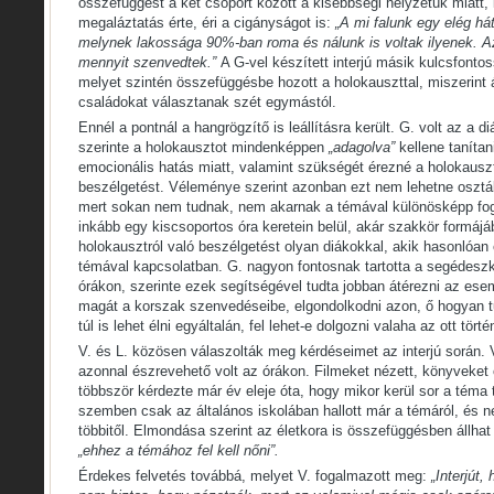
összefüggést a két csoport között a kisebbségi helyzetük miatt, 
megaláztatás érte, éri a cigányságot is:
„A mi falunk egy elég há
melynek lakossága 90%-ban roma és nálunk is voltak ilyenek. 
mennyit szenvedtek.”
A G-vel készített interjú másik kulcsfonto
melyet szintén összefüggésbe hozott a holokauszttal, miszerint á
családokat választanak szét egymástól.
Ennél a pontnál a hangrögzítő is leállításra került. G. volt az a di
szerinte a holokausztot mindenképpen
„adagolva”
kellene tanítan
emocionális hatás miatt, valamint szükségét érezné a holokauszt
beszélgetést. Véleménye szerint azonban ezt nem lehetne osztá
mert sokan nem tudnak, nem akarnak a témával különösképp fogl
inkább egy kiscsoportos óra keretein belül, akár szakkör formájá
holokausztról való beszélgetést olyan diákokkal, akik hasonlóa
témával kapcsolatban. G. nagyon fontosnak tartotta a segédesz
órákon, szerinte ezek segítségével tudta jobban átérezni az es
magát a korszak szenvedéseibe, elgondolkodni azon, ő hogyan tu
túl is lehet élni egyáltalán, fel lehet-e dolgozni valaha az ott törté
V. és L. közösen válaszolták meg kérdéseimet az interjú során. 
azonnal észrevehető volt az órákon. Filmeket nézett, könyveket o
többször kérdezte már év eleje óta, hogy mikor kerül sor a téma t
szemben csak az általános iskolában hallott már a témáról, és 
többitől. Elmondása szerint az életkora is összefüggésben állhat 
„ehhez a témához fel kell nőni”.
Érdekes felvetés továbbá, melyet V. fogalmazott meg:
„Interjút,