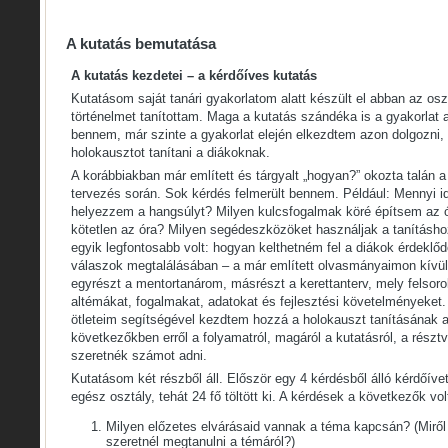
A kutatás bemutatása
A kutatás kezdetei – a kérdőíves kutatás
Kutatásom saját tanári gyakorlatom alatt készült el abban az os
történelmet tanítottam. Maga a kutatás szándéka is a gyakorlat 
bennem, már szinte a gyakorlat elején elkezdtem azon dolgozni,
holokausztot tanítani a diákoknak.
A korábbiakban már említett és tárgyalt „hogyan?” okozta talán
tervezés során. Sok kérdés felmerült bennem. Például: Mennyi id
helyezzem a hangsúlyt? Milyen kulcsfogalmak köré építsem az ó
kötetlen az óra? Milyen segédeszközöket használjak a tanítás
egyik legfontosabb volt: hogyan kelthetném fel a diákok érdeklőd
válaszok megtalálásában – a már említett olvasmányaimon kívül
egyrészt a mentortanárom, másrészt a kerettanterv, mely felsorol
altémákat, fogalmakat, adatokat és fejlesztési követelményeket.
ötleteim segítségével kezdtem hozzá a holokauszt tanításának 
következőkben erről a folyamatról, magáról a kutatásról, a rész
szeretnék számot adni.
Kutatásom két részből áll. Először egy 4 kérdésből álló kérdőíve
egész osztály, tehát 24 fő töltött ki. A kérdések a következők vol
Milyen előzetes elvárásaid vannak a téma kapcsán? (Miről s
szeretnél megtanulni a témáról?)