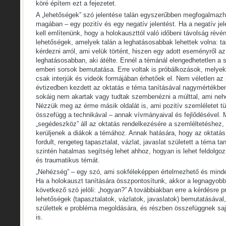
köré építem ezt a fejezetet.
A „lehetőségek” szó jelentése talán egyszerűbben megfogalmazh
magában – egy pozitív és egy negatív jelentést. Ha a negatív je
kell említenünk, hogy a holokauszttól való időbeni távolság révé
lehetőségek, amelyek talán a leghatásosabbak lehettek volna: tal
kérdezni arról, ami velük történt, hiszen egy adott eseményről az
leghatásosabban, aki átélte. Ennél a témánál elengedhetetlen a
emberi sorsok bemutatása. Erre voltak is próbálkozások, mely
csak interjúk és videók formájában érhetőek el. Nem véletlen az
évtizedben kezdett az oktatás e téma tanításával nagymértékben 
sokáig nem akartak vagy tudtak szembenézni a múlttal, ami nehe
Nézzük meg az érme másik oldalát is, ami pozitív szemléletet tük
összefügg a technikával – annak vívmányaival és fejlődésével.
„segédeszköz” áll az oktatás rendelkezésére a szemléltetéshez, 
kerüljenek a diákok a témához. Annak hatására, hogy az oktatás 
fordult, rengeteg tapasztalat, vázlat, javaslat született a téma t
szintén hatalmas segítség lehet ahhoz, hogyan is lehet feldolgoz
és traumatikus témát.
„Nehézség” – egy szó, ami sokféleképpen értelmezhető és minde
Ha a holokauszt tanítására összpontosítunk, akkor a legnagyobb
következő szó jelöli: „hogyan?” A továbbiakban erre a kérdésre p
lehetőségek (tapasztalatok, vázlatok, javaslatok) bemutatásáva
születtek e probléma megoldására, és részben összefüggnek sa
is.