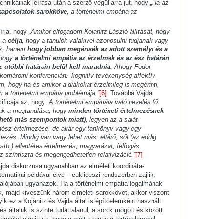
hnikáinak leírása után a szerző végül arra jut, hogy
„Ha az
kapcsolatok sarokköve
, a történelmi empátia az
írja, hogy
„Amikor elfogadom Kojanitz László állítását, hogy
z a
célja
, hogy a tanulók valakivel azonosulni tudjanak vagy
ak, hanem
hogy jobban megértsék az adott személyt és a
, hogy
a történelmi empátia az érzelmek és az ész határán
 utóbbi határain belül kell maradnia.
Ahogy Fodor
komáromi konferencián: ’kognitív tevékenység affektív
, hogy ha és amikor a diákokat érzelmileg is megérinti,
m a történelmi empátia problémája.”
[6]
Továbbá Vajda
cificaja az, hogy
„A történelmi empátiára való nevelés fő
nak a megtanulása, hogy
minden történeti értelmezésnek
ethető más szempontok miatt)
, legyen az a saját
énész értelmezése, de akár egy tankönyv vagy egy
mezés. Mindig van vagy lehet más, eltérő, sőt (az eddig
stb.) ellentétes értelmezés, magyarázat, felfogás,
 színtiszta és megengedhetetlen relativizáció.”
[7]
jda diskurzusa ugyanabban az elméleti koordináta-
ematikai példával élve – euklideszi rendszerben zajlik,
 valójában ugyanazok. Ha a történelmi empátia fogalmának
k, majd kiveszünk három elméleti sarokkövet, akkor viszont
k ez a Kojanitz és Vajda által is építőelemként használt
s általuk is szinte tudattalanul, a sorok mögött és között
zemlélet alapja az, hogy a múlt azonos a történelemmel,