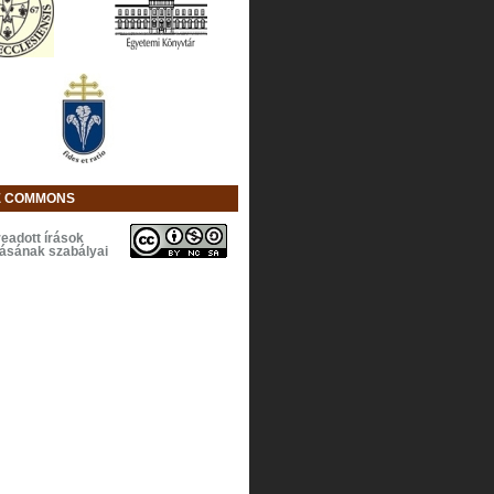
E COMMONS
eadott írások
lásának szabályai