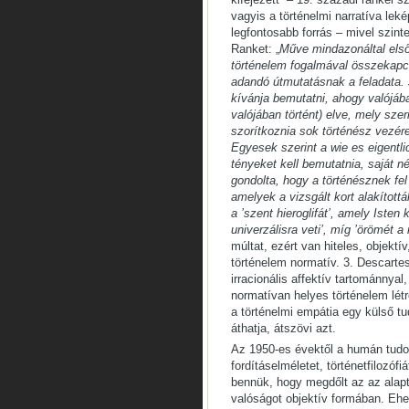
vagyis a történelmi narratíva lek
legfontosabb forrás – mivel szint
Ranket: „
Műve mindazonáltal els
történelem fogalmával összekapc
adandó útmutatásnak a feladata. 
kívánja bemutatni, ahogy valójáb
valójában történt) elve, mely szer
szorítkoznia sok történész vezérel
Egyesek szerint a wie es eigentli
tényeket kell bemutatnia, saját n
gondolta, hogy a történésznek fel
amelyek a vizsgált kort alakított
a ’szent hieroglifát’, amely Isten 
univerzálisra veti’, míg ’örömét a 
múltat, ezért van hiteles, objektí
történelem normatív. 3. Descartes-
irracionális affektív tartománnya
normatívan helyes történelem lét
a történelmi empátia egy külső t
áthatja, átszövi azt.
Az 1950-es évektől a humán tudo
fordításelméletet, történetfilozófi
bennük, hogy megdőlt az az alapt
valóságot objektív formában. Ehe