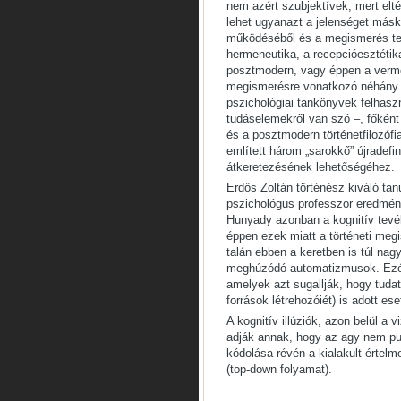
nem azért szubjektívek, mert elt
lehet ugyanazt a jelenséget más
működéséből és a megismerés ter
hermeneutika, a recepcióesztétika
posztmodern, vagy éppen a vermee
megismerésre vonatkozó néhány el
pszichológiai tankönyvek felhasz
tudáselemekről van szó –, főként
és a posztmodern történetfilozófi
említett három „sarokkő” újradefi
átkeretezésének lehetőségéhez.
Erdős Zoltán történész kiváló t
pszichológus professzor eredménye
Hunyady azonban a kognitív tevé
éppen ezek miatt a történeti megi
talán ebben a keretben is túl na
meghúzódó automatizmusok. Ezért
amelyek azt sugallják, hogy tuda
források létrehozóiét) is adott es
A kognitív illúziók, azon belül a v
adják annak, hogy az agy nem pu
kódolása révén a kialakult értelm
(top-down folyamat).