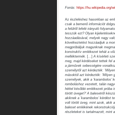
Forrás:
https://hu.wikipedia.or
Az észleléshez hasonlóan az eml
csak a bemenő információt dolgoz
a felülről lefelé irányuló folyam
tesszük ezt? Olyan kijelentések
hozzáadásával, melyek nagy val
következtetést hozzáadjuk a m
megpróbáljuk magunknak megmagy
konstruktív emlékezet tehát a vi
melléktermék.
[…]
A kísérleti sze
meg, majd kérdéseket tettek fel 
a járművek sebességére vonatkoz
személytől azt kérdezték: ’Milye
másoktól azt kérdezték: ’Milyen
személyek, akik a ’karambolos’ k
romboláshoz vezetett, talán nag
héttel későbbi emlékezeti próba i
törött üveget?’ A balesetről kész
akiknek a ’karambolos’ kérdést t
volt törött üveg, mint azok, akik
baleset emlékének rekonstrukciój
részleteket is tartalmazott, mint 