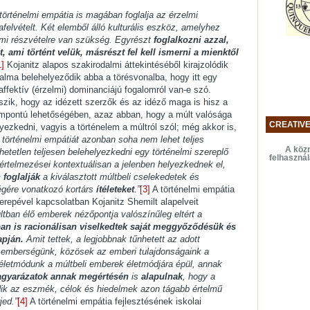
történelmi empátia is magában foglalja az érzelmi
afelvételt. Két elemből álló kulturális eszköz, amelyhez
elmi részvételre van szükség. Egyrészt
foglalkozni azzal,
ami történt velük, másrészt fel kell ismerni a mienktől
1]
Kojanitz alapos szakirodalmi áttekintéséből kirajzolódik
galma belehelyeződik abba a törésvonalba, hogy itt egy
 affektív (érzelmi) dominanciájú fogalomról van-e szó.
ik, hogy az idézett szerzők és az idéző maga is hisz a
mpontú lehetőségében, azaz abban, hogy a múlt valósága
CREATIV
yezkedni, vagyis a történelem a múltról szól; még akkor is,
 történelmi empátiát azonban soha nem lehet teljes
A közr
etetlen teljesen belehelyezkedni egy történelmi szereplő
felhaszná
 értelmezései kontextuálisan a jelenben helyezkednek el,
foglalják
a kiválasztott múltbeli cselekedetek és
ségére vonatkozó kortárs
ítéleteket
.”
[3]
A történelmi empátia
erepével kapcsolatban Kojanitz Shemilt alapelveit
ltban élő emberek nézőpontja valószínűleg eltért a
an is racionálisan viselkedtek saját meggyőződésük és
apján.
Amit tettek, a legjobbnak tűnhetett az adott
 emberségünk, közösek az emberi tulajdonságaink a
életmódunk a múltbeli emberek életmódjára épül, annak
gyarázatok annak megértésén
is
alapulnak
, hogy a
dik az eszmék, célok és hiedelmek azon tágabb értelmű
jed.”
[4]
A történelmi empátia fejlesztésének iskolai