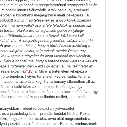
épezi a múlt valóságát;a recepciótörténeti szempontból talán
e mindenki innen tájékozódik. A wikipedia így értelmezi
ősorban a következő megjegyzése miatt nevezetes: ’A
solódott a múlt megítélésének és a jövő korok számára
Jelen mű nem vállalkozik efféle feladatokra: csupán azt
an történt.’ Ranke wie es eigentlich gewesen (ahogy
int a történetírásnak a puszta tények közlésére kell
vévé vált. A kifejezés pontos jelentése vitákat váltott ki.
ch gewesen azt jelenti, hogy a történésznek kizárólag a
ézetei kifejtése nélkül, míg mások szerint Ranke úgy
 kell kutatnia a tényeket és azon uralkodó motivációkat,
ák. Ranke hozzáfűzte, hogy a történésznek keresnie kell azt
keze a történelemben – ezt úgy érheti el, ha ’tekintetét az
részletekben leli”’
.
[8]
2. Mivel a történelem leképezi a
v, jó történelem, helyes történelemkép és -tudat, tehát a
i alapon a racionális kognitív tartomány ellentétben áll az
l, és ez a kettő küzd az emberben. Ennél fogva egy
rehozásához az előbbi szükséges az utóbbi kizárásával, így
udáselem a racionális gondolkodás mellett, nem pedig
mányokban – ideértve például a nyelvészetet,
át és a pszichológiát is – jelentős fordulat történt. Közös
ézis, hogy az ember érzékszervei által megismerheti a
lyett pusztán csak értelmezheti azt. Ezek az értelmezések