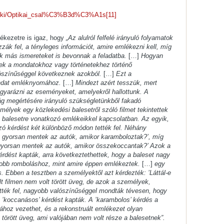
g/wiki/Optikai_csal%C3%B3d%C3%A1s
[11]
ékezetre is igaz, hogy
„Az alulról felfelé irányuló folyamatok
zák fel, a tényleges információt, amire emlékezni kell, míg
atok más ismereteket is bevonnak a feladatba.
[…]
Hogyan
nek a mondatokhoz vagy történetekhez történő
ószínűséggel következnek azokból.
[…]
Ezt a
ondat emléknyomához.
[…]
Mindezt azért tesszük, mert
arázni az eseményeket, amelyekről hallottunk. A
lág megértésére irányuló szükségletünkből fakadó
mélyek egy közlekedési balesetről szóló filmet tekintettek
a balesetre vonatkozó emlékeikkel kapcsolatban. Az egyik,
ó kérdést két különböző módon tették fel. Néhány
n gyorsan mentek az autók, amikor karamboloztak?’, míg
 gyorsan mentek az autók, amikor összekoccantak?’ Azok a
érdést kapták, arra következtethettek, hogy a baleset nagy
yobb romboláshoz, mint amire éppen emlékeztek.
[…]
egy
s. Ebben a tesztben a személyektől azt kérdezték: ’Láttál-e
ült filmen nem volt törött üveg, de azok a személyek,
ették fel, nagyobb valószínűséggel mondták tévesen, hogy
 a ’koccanásos’ kérdést kapták. A ’karambolos’ kérdés a
ához vezethet, és a rekonstruált emlékezet olyan
a törött üveg, ami valójában nem volt része a balesetnek”.