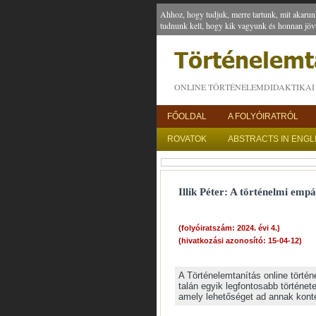
Ahhoz, hogy tudjuk, merre tartunk, mit akarun
tudnunk kell, hogy kik vagyunk és honnan jöv
ONLINE TÖRTÉNELEMDIDAKTIKAI 
FŐOLDAL
A FOLYÓIRATRÓL
ROVATOK
ABSTRACTS IN ENGL
Illik Péter: A történelmi em
(folyóiratszám: 2024. évi 4.)
(hivatkozási azonosító: 15-04-12)
A Történelemtanítás online történe
talán egyik legfontosabb története
amely lehetőséget ad annak konte