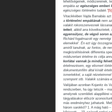
lehetőségeinek, módszereinek, tec
empátia az
egészséges emberi 
egészséges történelmi tudaté.”
[5]
Vitacikkében Vajda Barnabás azt 
a
történelmi empátiának
nem a
valakit rokonszenvesnek lássan
tetteit
, abból arra következtetek
egyensúlyoz, de végső soron az
Richárd fogalmazott egy nemrégi 
elemekkel’. Én ezt úgy összegzem
amiről tanulnak, az fontos, de ne
megközelítésének differentia spe
módszertani értelme és célja an
korlátai vannak (a mindig felv
értelmezésem, egy elismert tört
dokumentumfilm által kínált értel
ismertekkel, a saját nézeteimmel 
szempont stb. Valakik számára ez
Valójában azonban Kojanitz és Va
rendszerben, ha úgy tetszik – mat
amelynek szemléleti alappillérei
tárgyalásakor először azonosítun
más eredményhez juthatunk. Melyi
három sarokkő? 1. A máig ható – é
kifejezett – 19. századi rankei s