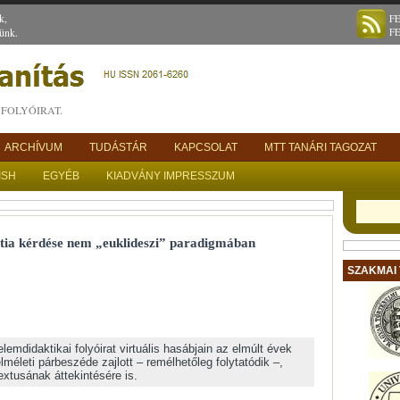
k,
F
ünk.
F
FOLYÓIRAT.
ARCHÍVUM
TUDÁSTÁR
KAPCSOLAT
MTT TANÁRI TAGOZAT
ISH
EGYÉB
KIADVÁNY IMPRESSZUM
pátia kérdése nem „euklideszi” paradigmában
SZAKMAI
lemdidaktikai folyóirat virtuális hasábjain az elmúlt évek
lméleti párbeszéde zajlott – remélhetőleg folytatódik –,
xtusának áttekintésére is.