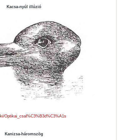
Kacsa-nyúl illúzió
g/wiki/Optikai_csal%C3%B3d%C3%A1s
Kanizsa-háromszög