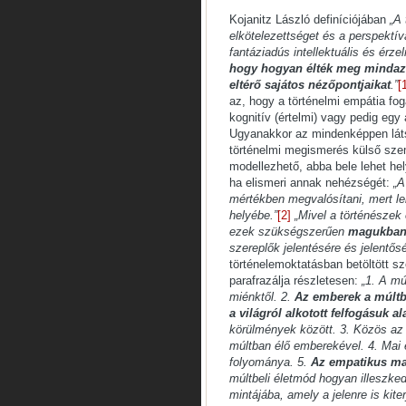
Kojanitz László definíciójában
„A 
elkötelezettséget és a perspektív
fantáziadús intellektuális és érz
hogy hogyan élték meg mindazt, 
eltérő sajátos nézőpontjaikat
.”
[
az, hogy a történelmi empátia fo
kognitív (értelmi) vagy pedig egy
Ugyanakkor az mindenképpen látsz
történelmi megismerés külső sze
modellezhető, abba bele lehet hel
ha elismeri annak nehézségét:
„A
mértékben megvalósítani, mert leh
helyébe.”
[2]
„Mivel a történészek
ezek szükségszerűen
magukban 
szereplők jelentésére és jelentő
történelemoktatásban betöltött sz
parafrazálja részletesen:
„1. A mú
miénktől. 2.
Az emberek a múltb
a világról alkotott felfogásuk al
körülmények között. 3. Közös az
múltban élő emberekével. 4. Mai 
folyománya. 5.
Az empatikus ma
múltbeli életmód hogyan illeszke
mintájába, amely a jelenre is kiter