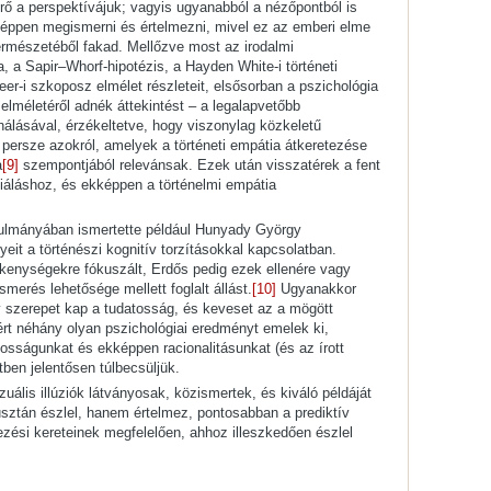
érő a perspektívájuk; vagyis ugyanabból a nézőpontból is
képpen megismerni és értelmezni, mivel ez az emberi elme
mészetéből fakad. Mellőzve most az irodalmi
, a Sapir–Whorf-hipotézis, a Hayden White-i történeti
r-i szkoposz elmélet részleteit, elsősorban a pszichológia
méletéről adnék áttekintést – a legalapvetőbb
nálásával, érzékeltetve, hogy viszonylag közkeletű
 persze azokról, amelyek a történeti empátia átkeretezése
a
[9]
szempontjából relevánsak. Ezek után visszatérek a fent
niáláshoz, és ekképpen a történelmi empátia
anulmányában ismertette például Hunyady György
it a történészi kognitív torzításokkal kapcsolatban.
kenységekre fókuszált, Erdős pedig ezek ellenére vagy
smerés lehetősége mellett foglalt állást.
[10]
Ugyanakkor
gy szerepet kap a tudatosság, és keveset az a mögött
 néhány olyan pszichológiai eredményt emelek ki,
tosságunkat és ekképpen racionalitásunkat (és az írott
etben jelentősen túlbecsüljük.
izuális illúziók látványosak, közismertek, és kiváló példáját
sztán észlel, hanem értelmez, pontosabban a prediktív
ezési kereteinek megfelelően, ahhoz illeszkedően észlel