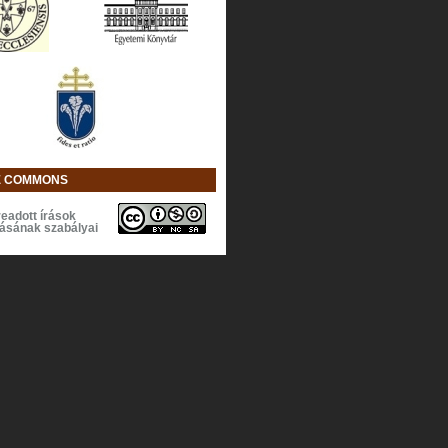
E COMMONS
eadott írások
lásának szabályai