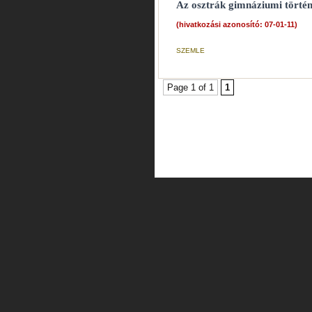
Az osztrák gimnáziumi törté
(hivatkozási azonosító: 07-01-11)
SZEMLE
Page 1 of 1
1