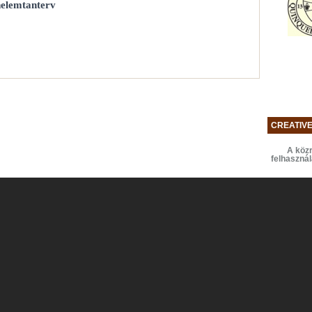
nelemtanterv
CREATIV
A közr
felhaszná