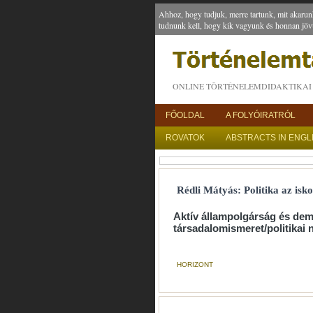
Ahhoz, hogy tudjuk, merre tartunk, mit akarun
tudnunk kell, hogy kik vagyunk és honnan jöv
ONLINE TÖRTÉNELEMDIDAKTIKAI 
FŐOLDAL
A FOLYÓIRATRÓL
ROVATOK
ABSTRACTS IN ENGL
Rédli Mátyás: Politika az isk
Aktív állampolgárság és dem
társadalomismeret/politikai 
HORIZONT