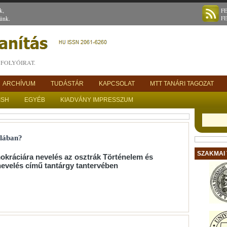
k,
F
ünk.
F
FOLYÓIRAT.
ARCHÍVUM
TUDÁSTÁR
KAPCSOLAT
MTT TANÁRI TAGOZAT
ISH
EGYÉB
KIADVÁNY IMPRESSZUM
olában?
SZAKMAI
okráciára nevelés az osztrák Történelem és
nevelés című tantárgy tantervében