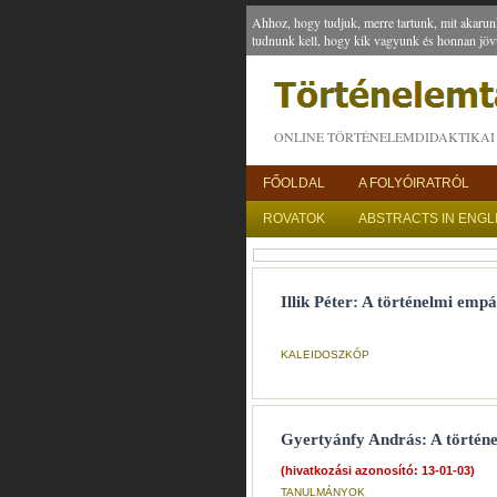
Ahhoz, hogy tudjuk, merre tartunk, mit akarun
tudnunk kell, hogy kik vagyunk és honnan jöv
ONLINE TÖRTÉNELEMDIDAKTIKAI 
FŐOLDAL
A FOLYÓIRATRÓL
ROVATOK
ABSTRACTS IN ENGL
Illik Péter: A történelmi em
KALEIDOSZKÓP
Gyertyánfy András: A történel
(hivatkozási azonosító: 13-01-03)
TANULMÁNYOK