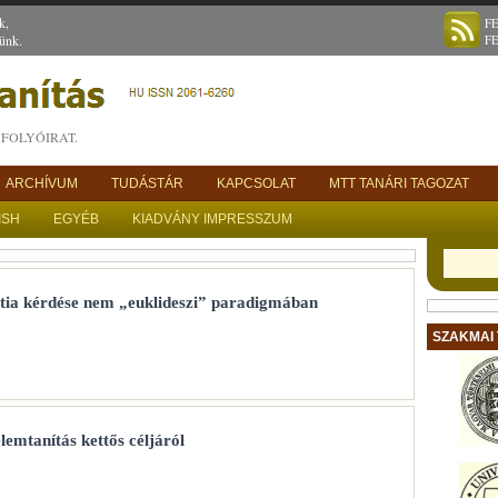
k,
F
ünk.
F
FOLYÓIRAT.
ARCHÍVUM
TUDÁSTÁR
KAPCSOLAT
MTT TANÁRI TAGOZAT
ISH
EGYÉB
KIADVÁNY IMPRESSZUM
pátia kérdése nem „euklideszi” paradigmában
SZAKMAI
emtanítás kettős céljáról