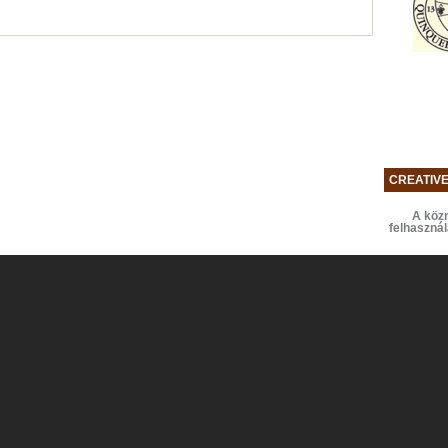
CREATIV
A közr
felhaszná