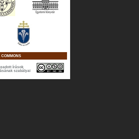
E COMMONS
eadott írások
lásának szabályai