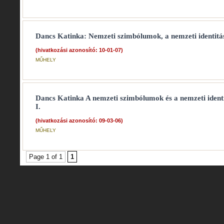
Dancs Katinka: Nemzeti szimbólumok, a nemzeti identitás 
(hivatkozási azonosító: 10-01-07)
MŰHELY
Dancs Katinka A nemzeti szimbólumok és a nemzeti identi
I.
(hivatkozási azonosító: 09-03-06)
MŰHELY
Page 1 of 1
1