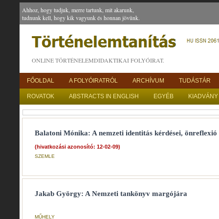
Ahhoz, hogy tudjuk, merre tartunk, mit akarunk,
tudnunk kell, hogy kik vagyunk és honnan jövünk.
ONLINE TÖRTÉNELEMDIDAKTIKAI FOLYÓIRAT.
FŐOLDAL
A FOLYÓIRATRÓL
ARCHÍVUM
TUDÁSTÁR
ROVATOK
ABSTRACTS IN ENGLISH
EGYÉB
KIADVÁNY
Balatoni Mónika: A nemzeti identitás kérdései, önreflexió
(hivatkozási azonosító: 12-02-09)
SZEMLE
Jakab György: A Nemzeti tankönyv margójára
MŰHELY