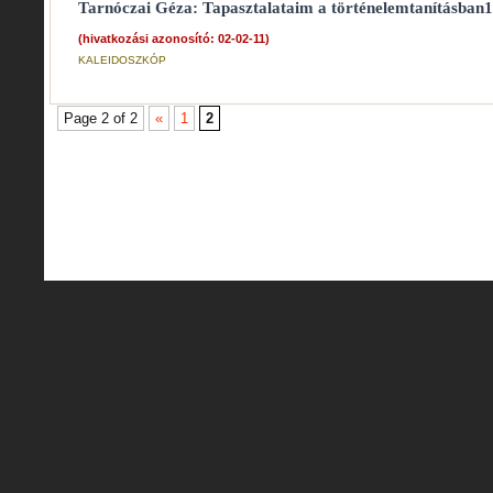
Tarnóczai Géza: Tapasztalataim a történelemtanításban1
(hivatkozási azonosító: 02-02-11)
KALEIDOSZKÓP
Page 2 of 2
«
1
2