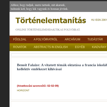
Ahhoz, hogy tudjuk, merre tartunk, mit akarunk,
tudnunk kell, hogy kik vagyunk és honnan jövünk.
ONLINE TÖRTÉNELEMDIDAKTIKAI FOLYÓIRAT.
FŐOLDAL
A FOLYÓIRATRÓL
ARCHÍVUM
TUDÁSTÁR
ROVATOK
ABSTRACTS IN ENGLISH
EGYÉB
KIADVÁNY
Benoit Falaize: A vitatott témák oktatása a francia iskol
kollektív emlékezet kihívásai
(hivatkozási azonosító: 02-02-09)
HORIZONT