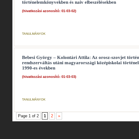
történelemkönyvekben és naiv elbeszélésekben
(hivatkozási azonosító: 01-03-02)
TANULMÁNYOK
Bebesi György – Kolontári Attila: Az orosz-szovjet törté
rendszerváltás utáni magyarországi középiskolai történ
1990-es években
(hivatkozási azonosító: 01-03-03)
TANULMÁNYOK
Page 1 of 2
1
2
»