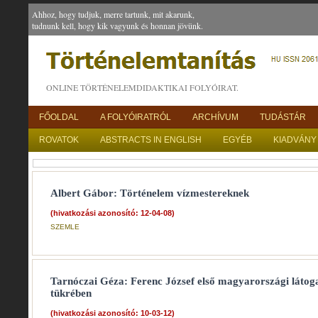
Ahhoz, hogy tudjuk, merre tartunk, mit akarunk,
tudnunk kell, hogy kik vagyunk és honnan jövünk.
ONLINE TÖRTÉNELEMDIDAKTIKAI FOLYÓIRAT.
FŐOLDAL
A FOLYÓIRATRÓL
ARCHÍVUM
TUDÁSTÁR
ROVATOK
ABSTRACTS IN ENGLISH
EGYÉB
KIADVÁNY
Albert Gábor: Történelem vízmestereknek
(hivatkozási azonosító: 12-04-08)
SZEMLE
Tarnóczai Géza: Ferenc József első magyarországi látoga
tükrében
(hivatkozási azonosító: 10-03-12)