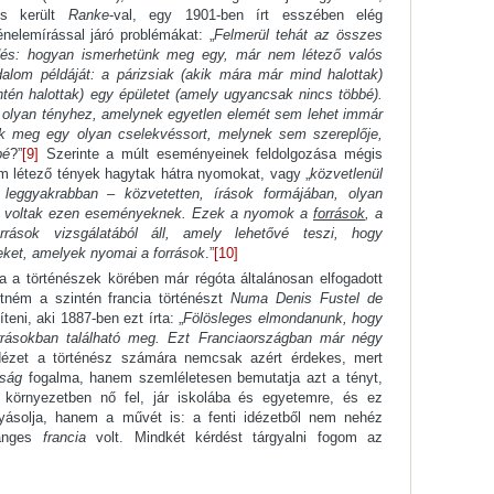
is került
Ranke
-val, egy 1901-ben írt esszében elég
nelemírással járó problémákat: „
Felmerül tehát az összes
rdés: hogyan ismerhetünk meg egy, már nem létező valós
alom példáját: a párizsiak (akik mára már mind halottak)
intén halottak) egy épületet (amely ugyancsak nincs többé).
 olyan tényhez, amelynek egyetlen elemét sem lehet immár
k meg egy olyan cselekvéssort, melynek sem szereplője,
bé
?”
[9]
Szerinte a múlt eseményeinek feldolgozása mégis
m létező tények hagytak hátra nyomokat, vagy „
közvetlenül
leggyakrabban – közvetetten, írások formájában, olyan
úi voltak ezen eseményeknek. Ezek a nyomok a
források
, a
rások vizsgá­latából áll, amely lehetővé teszi, hogy
eket, amelyek nyomai a források
.”
[10]
ra a történészek körében már régóta általánosan elfogadott
etném a szintén francia történészt
Numa Denis Fustel de
eni, aki 1887-ben ezt írta: „
Fölösleges elmondanunk, hogy
rrásokban található meg. Ezt Franciaországban már négy
ézet a történész számára nemcsak azért érdekes, mert
zság
fogalma, hanem szemléletesen bemutatja azt a tényt,
 környezetben nő fel, jár iskolába és egyetemre, és ez
yásolja, hanem a művét is: a fenti idézetből nem nehéz
langes
francia
volt. Mindkét kérdést tárgyalni fogom az