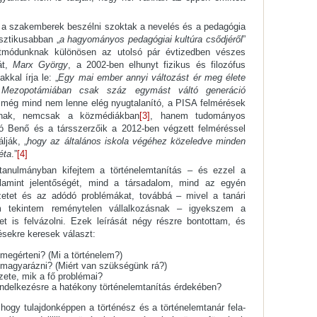
 a szakemberek beszélni szoktak a nevelés és a pedagógia
sztikusabban „
a hagyományos pedagógiai kultúra csődjéről
”
tmódunknak különösen az utolsó pár évtizedben vészes
át,
Marx György
, a 2002-ben elhunyt fizikus és filozófus
kal írja le: „
Egy mai ember annyi változást ér meg élete
 Mezopotámiában csak száz egymást váltó generáció
még mind nem lenne elég nyugtalanító, a PISA felmérések
rnak, nemcsak a közmédiákban
[3]
, hanem tudományos
pó Benő és a társszerzőik a 2012-ben végzett felméréssel
lják, „
hogy az általános iskola végéhez közeledve minden
éta
.”
[4]
tanulmányban kifejtem a történelemtanítás – és ezzel a
 valamint jelentőségét, mind a társadalom, mind az egyén
etet és az adódó problémákat, továbbá – mivel a tanári
 tekintem reménytelen vállalkozásnak – igyekszem a
t is fel­vázolni. Ezek leírását négy részre bontottam, és
sekre kere­sek választ:
 megérteni? (Mi a történelem?)
 magyarázni? (Miért van szükségünk rá?)
zete, mik a fő problémai?
ndelkezésre a hatékony történelemtanítás érdekében?
 hogy tulajdonképpen a történész és a történelemtanár fela­