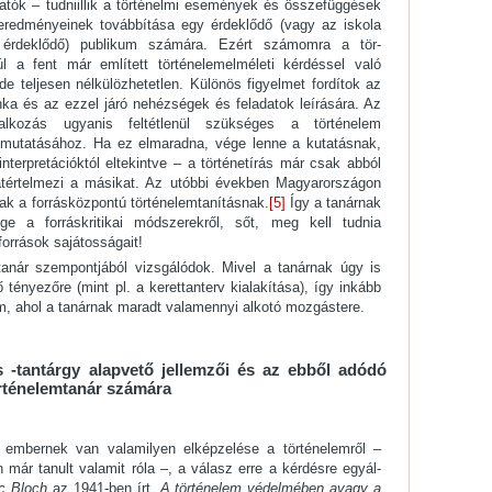
tók – tudniillik a történelmi események és összefüg­gések
redményeinek továbbítása egy érdeklődő (vagy az iskola
érdeklődő) publikum számára. Ezért számomra a tör­
úl a fent már említett történelemelméleti kér­déssel való
 teljesen nélkülözhetetlen. Különös figyelmet fordítok az
ka és az ezzel járó nehézségek és feladatok leírására. Az
alkozás ugyanis feltétlenül szükséges a történelem
bemutatásához. Ha ez elmaradna, vége lenne a kutatásnak,
nterpretációktól eltekintve – a történetírás már csak abból
 átértelmezi a másikat. Az utóbbi években Magyarországon
nak a forrásközpontú történelemtanításnak.
[5]
Így a tanárnak
e a forráskritikai módszerekről, sőt, meg kell tudnia
rrások sajá­tosságait!
nár szempontjából vizsgálódok. Mivel a tanárnak úgy is
tényezőre (mint pl. a kerettanterv kialakítása), így inkább
zom, ahol a tanárnak maradt valamennyi alkotó mozgástere.
 -tantárgy alapvető jellemzői és az ebből adódó
örténelemtanár számára
 embernek van valamilyen elképzelése a történelemről –
 már tanult valamit róla –, a válasz erre a kérdésre egyál­
c Bloch
az 1941-ben írt
„A történelem védelmében avagy a