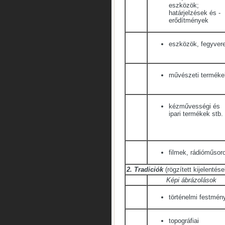
eszközök;
határjelzések és -
erődítmények
eszközök, fegyver
művészeti terméke
kézművességi és
ipari termékek stb.
filmek, rádióműsor
2. Tradiciók
(rögzített kijelenté
Képi ábrázolások
történelmi festmén
topográfiai