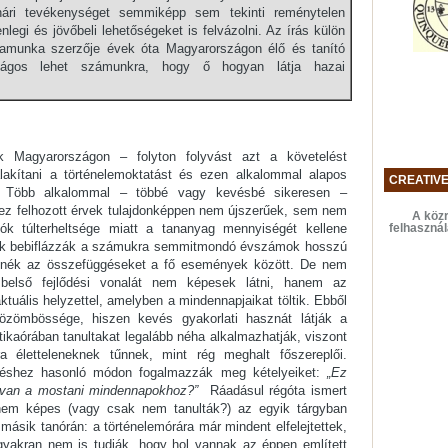
ári tevékenységet semmiképp sem tekinti reménytelen
nlegi és jövőbeli lehetőségeket is felvázolni. Az írás külön
mamunka szerzője évek óta Magyarországon élő és tanító
lságos lehet számunkra, hogy ő hogyan látja hazai
Magyarországon – folyton folyvást azt a követelést
alakítani a történelemoktatást és ezen alkalommal alapos
CREATIV
ll. Több alkalommal – többé vagy kevésbé sikeresen –
hez felhozott érvek tulajdonképpen nem újszerűek, sem nem
A közr
felhaszná
lók túlterheltsége miatt a tananyag mennyiségét kellene
sak bebiflázzák a számukra semmitmondó évszámok hosszú
tenék az összefüggéseket a fő események között. De nem
 belső fejlődési vonalát nem képesek látni, hanem az
ktuális helyzettel, amelyben a mindennapjaikat töltik. Ebből
közömbössége, hiszen kevés gyakorlati hasznát látják a
tikaórában tanultakat legalább néha alkalmazhatják, viszont
a életteleneknek tűnnek, mint rég meghalt főszereplői.
éshez hasonló módon fogalmazzák meg kételyeiket:
„Ez
 van a mostani mindennapokhoz?”
Ráadásul régóta ismert
nem képes (vagy csak nem tanulták?) az egyik tárgyban
y másik tanórán: a történelemórára már mindent elfelejtettek,
 gyakran nem is tudják, hogy hol vannak az éppen említett