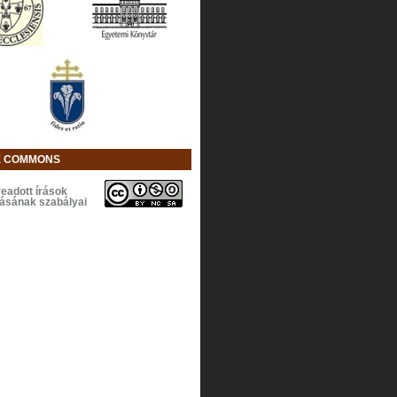
E COMMONS
eadott írások
lásának szabályai