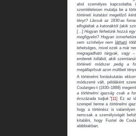
ahol személyes kapcsolatba 
szemléletesen mutatja be a törté
történeti kutatást megelőző ké
tényt? Lássuk az 1830-as forrad
elfoglaltak a katonáktól (akik sz
[…]
Hogyan férhetünk hozzá egy
megfigyelni? Hogyan ismerhetün
sem színhelye nem
lát­ható
töb
lehetséges, mivel ezek a már ne
megragadható tárgyak, vagy – 
emberek tollából, akik szemtan
történeti módszer pedig a for
megállapítsuk azon múltbeli tény
A történelmi forráskutatás ekkor
módszerré vált, példáként szer
Coulanges
-t (1830–1889) megemlít
a történelmi igazság csak a fo
évszá­zada tudjuk
.”
[11]
Ez az id
szerepel benne a
történelmi iga
hogy a történész is valamilyen
nemcsak a személyiségét befol
kitalálni, hogy Fustel de Cou
alábbiakban.