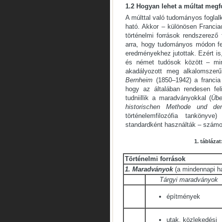
1.2 Hogyan lehet a múltat megf
A múlttal való tudományos foglal
ható. Akkor – különösen Franci
történelmi források rendszerező
arra, hogy tudományos módon fel
ered­ményekhez jutottak. Ezért is
és német tudósok között – min­
akadályozott meg alkalomszerű
Bernheim
(1850–1942) a francia
hogy az általában rendesen feli
tudniillik a maradványok­kal (
Übe
historischen Methode und der
történelemfilozófia tankönyv
standardként használták – számo
1. tábláza
Történelmi források
1.
Maradványok
(a mindennapi ha
Tárgyi maradványok
építmények
utak, közlekedési