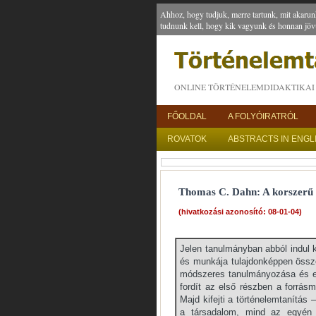
Ahhoz, hogy tudjuk, merre tartunk, mit akarun
tudnunk kell, hogy kik vagyunk és honnan jöv
ONLINE TÖRTÉNELEMDIDAKTIKAI 
FŐOLDAL
A FOLYÓIRATRÓL
ROVATOK
ABSTRACTS IN ENGL
Thomas C. Dahn: A korszerű tö
(hivatkozási azonosító: 08-01-04)
Jelen tanulmányban abból indul k
és munkája tulajdonképpen össz
módszeres tanulmányozása és en
fordít az első részben a forrás
Majd kifejti a történelemtanítás 
a társadalom, mind az egyén 