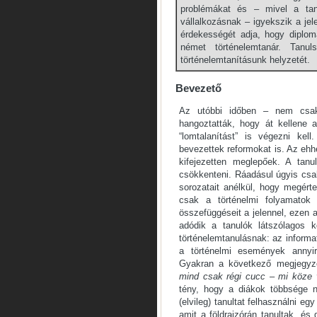
problémákat és – mivel a tan
vállalkozásnak – igyekszik a jele
érdekességét adja, hogy diplo
német történelemtanár. Tanu
történelemtanításunk helyzetét.
Bevezető
Az utóbbi időben – nem csak 
hangoztatták, hogy át kellene 
“lomtalanítást” is végezni ke
bevezettek reformokat is. Az eh
kifejezetten meglepőek. A tanu
csökkenteni. Ráadásul úgyis c
sorozatait anélkül, hogy megér
csak a történelmi folyamatok
összefüggéseit a jelennel, ezen a
adódik a tanulók látszólagos 
történelem­tanulásnak: az informa
a történelmi események annyir
Gyakran a következő megjegyz
mind csak régi cucc – mi köze
tény, hogy a diákok többsége 
(elvileg) tanultat felhasználni eg
amit a földrajzórán tanultak, és