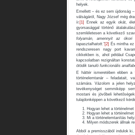
helyek.
Emellett – és ez sem újdonság –
válságáról, Nagy József még dra
ír.
[1]
Ennek az egyik okát, éle
gyorsa­sággal történő átalakulás
szemléle­tesen a következő szavak
folyamán, amennyit az ókori
tapasztalhatott
.”
[2]
És mintha ez 
rendszeresen nagy port kava
cikkekben is, ahol például Csa
kapcsolatban rezignáltan konsta­tá
ötödik tanuló funkcionális analfa­b
E háttér ismeretében ebben a 
történelemtanár – fel­adatait,
számára. Vázolom a jelen helyz
tevékenységet semmiképp sem
mostani és jövőbeli lehetőségeke
tulajdonképpen a következő kérdé
Hogyan lehet a történelmet
Hogyan lehet a történelmet
Mi a történelemtanítás hely
Milyen módszerek állnak re
Abból a premisszából indulok ki,