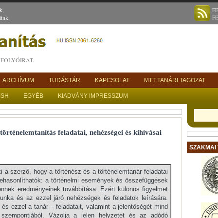
k,
F
ünk.
F
FOLYÓIRAT.
ARCHÍVUM
TUDÁSTÁR
KAPCSOLAT
MTT TANÁRI TAGOZAT
ISH
EGYÉB
KIADVÁNY IMPRESSZUM
rténelemtanítás feladatai, nehézségei és kihívásai
SZAKMAI
i a szerző, hogy a történész és a történelemtanár feladatai
ehasonlíthatók: a történelmi események és összefüggések
nek eredményeinek továbbítása. Ezért különös figyelmet
munka és az ezzel járó nehézségek és feladatok leírására.
– és ezzel a tanár – feladatait, valamint a jelentőségét mind
szempontjából. Vázolja a jelen helyzetet és az adódó