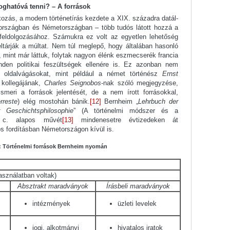
oghatóvá tenni? – A források
kozás, a modern történetírás kezdete a XIX. századra datál­
aországban és Németországban – több tudós látott hozzá a
 feldolgozásához. Számukra ez volt az egyetlen lehetőség
tárják a múltat. Nem túl meglepő, hogy általában hasonló
, mint már láttuk, folytak nagyon élénk eszmecserék francia
den politikai feszültségek ellenére is. Ez azonban nem
 oldalvágásokat, mint például a német történész
Ernst
 kollegájának,
Charles Seignobos
-nak szóló megjegyzése,
smeri a források jelentését, de a nem írott forrásokkal,
rreste
) elég mostohán bánik.
[12]
Bernheim „
Lehrbuch der
 Geschichtsphilosophie
” (A történelmi módszer és a
e) c. alapos művét
[13]
mindenesetre évtizedeken át
s fordításban Németországon kívül is.
t: Történelmi források Bernheim nyomán
sználatban voltak)
Absztrakt
maradványok
Írásbeli maradványok
intézmények
üzleti levelek
jogi, alkotmányi
hivatalos iratok