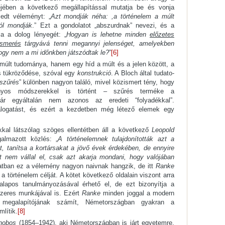
ében a következő megállapítással mutatja be és vonja
edt véleményt: „
Azt mondják néha: ,a történelem a múlt
ól mondják
.” Ezt a gondolatot „abszurdnak” nevezi, és a
ja a dolog lényegét: „
Hogyan is lehetne minden
előzetes
ismerés
tárgyává tenni megannyi jelenséget, amelyekben
ogy nem a mi időnkben játszódtak le?
”
[6]
múlt tudománya, hanem egy híd a múlt és a jelen között, a
s tükröződése, szóval egy
konstrukció
. A Bloch által tudato­
 szűrés
” különben nagyon találó, mivel közismert tény, hogy
nyos módszerekkel is történt – szűrés terméke a
 már egyáltalán nem azonos az eredeti “folyadékkal”.
álogatást, és ezért a kezdetben még létező elemek egy
okkal látszólag szöges ellentétben áll a következő
Leo­pold
almazott közlés: „
A történelemnek tulajdonították azt a
at, tanítsa a kortársakat a jövő évek érdekében, de ennyire
let nem vállal el, csak azt akarja mondani, hogy valójában
atban ez a vélemény nagyon naivnak hangzik, de itt
Ranke
 történelem célját. A kötet következő oldalain viszont arra
alapos tanulmányozásával érhető el, de ezt bizonyítja a
eres munkájával is. Ezért
Ranke
minden joggal a modern
ik megalapítójának számít, Németországban gyakran a
m­lítik.
[8]
nobos
(1854–1942), aki Németországban is járt egyetemre,