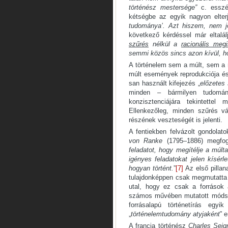
történész mestersége”
c. esszéj
kétségbe az egyik nagyon elterj
tudománya’. Azt hiszem, nem j
következő kérdéssel már eltalál
szűrés
nélkül a
racionális meg
semmi közös sincs azon kívül, h
A történelem sem a múlt, sem a 
múlt események reprodukciója é
san használt kifejezés „
előzetes
minden – bármilyen tudomá
konzisztenciájára tekintettel
Ellenkezőleg, minden szűrés v
részének veszteségét is jelenti.
A fentiekben felvázolt gondolat
von Ranke
(1795–1886) megfog
feladatot, hogy megítélje a múlt
igényes fel­adatokat jelen kísér
hogyan tör­tént.
”
[7]
Az első pillan
tulajdonkép­pen csak megmutatta a
utal, hogy ez csak a források 
számos művében mutatott módsz
forrásalapú történetírás egy
„
történelemtudomány atyjaként
” e
A francia történész
Charles Seig