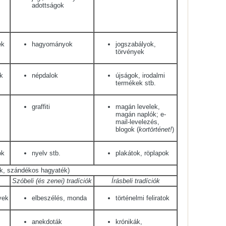
adottságok
ek
hagyományok
jogszabályok,
törvények
k
népdalok
újságok, irodalmi
termékek stb.
graffiti
magán levelek,
magán naplók; e-
mail-levelezés,
blogok (
kortörténet!
)
ok
nyelv stb.
plakátok, röplapok
sek, szándékos hagyaték)
Szóbeli (és zenei) tradíciók
Írásbeli tradíciók
yek
elbeszélés, monda
történelmi feliratok
anekdoták
krónikák,