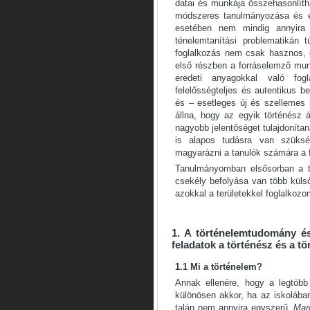
datai és munkája összehasonlítha
módszeres tanulmányozása és e
esetében nem mindig annyira 
ténelemtanítási problematikán t
foglalkozás nem csak hasznos, de
első rész­ben a forráselemző mun
eredeti anyagokkal való fogl
felelősségteljes és autentikus 
és – esetleges új és szellemes i
állna, hogy az egyik történész
nagyobb jelentőséget tulajdoníta
is alapos tudásra van szükség
magyarázni a tanulók számára a fo
Tanulmányomban elsősorban a ta
csekély befolyása van több külső 
azokkal a terü­letekkel foglalko
1. A történelemtudomány és
feladatok a történész és a t
1.1 Mi a történelem?
Annak ellenére, hogy a legtöbb
különösen akkor, ha az iskolában
talán nem annyira egyszerű.
Mar