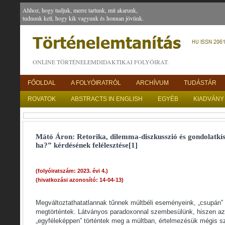
Ahhoz, hogy tudjuk, merre tartunk, mit akarunk,
tudnunk kell, hogy kik vagyunk és honnan jövünk.
ONLINE TÖRTÉNELEMDIDAKTIKAI FOLYÓIRAT.
FŐOLDAL
A FOLYÓIRATRÓL
ARCHÍVUM
TUDÁSTÁR
ROVATOK
ABSTRACTS IN ENGLISH
EGYÉB
KIADVÁNY
Mátó Áron: Retorika, dilemma-diszkusszió és gondolatkísé
ha?” kérdésének felélesztése[1]
(folyóiratszám: 2023. évi 4.)
(hivatkozási azonosító: 14-04-13)
Megváltoztathatatlannak tűnnek múltbéli eseményeink, „csupán” 
megtörténtek. Látványos paradoxonnal szembesülünk, hiszen a
„egyféleképpen” történtek meg a múltban, értelmezésük mégis sz