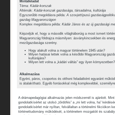
Mintafeladat
Téma:
Kádár-korszak
Altémák:
Kádár-korszak gazdasága, társadalma, kultúrája
Egyszerűbb megoldásra példa:
A szovjettípusú gazdaságpoliti
gazdag Magyarországon
Komplex megoldásra példa:
Kádár János és az új gazdasági m
Képzeljük el, hogy a második világháborúig a most ismert történ
Magyarország földrajza másmilyen: ásványkincsekben és ener
mezőgazdasága szerény.
Hogy alakult volna a magyar történelem 1945 után?
Milyen hatásai lettek volna a későbbi Magyarország gazd
kultúrájára?
Milyen lett volna a „kádári váltás” egy ilyen környezetben?
Alkalmazása
Egyéni, páros, csoportos és otthoni feladatként egyaránt műkö
is átalakítható. Egyéb forrásokkal még komplexebbé, személyr
A drámapedagógiai alkalmazás jelen módszernél is ajánlott. Mint l
gondolatkísérlet az utolsó „tőrdöfés” a „mi lett volna, ha” kérdésé
gondolatkísérlet már nyíltan, felvállaltan a történelmi fikciókon k
történettudomány működését, a történelem mozgatóit és szabály