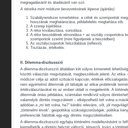
megragadásáról és átadásáról van szó.
A retorika mint módszer bevezetésének lépesei (ajánlás):
Szabályrendszer ismertetése: a célok és szempontok meg
hosszának meghatározása, példafelelés megtartása stb.
A szerep kijelölése.
A rétor kiválasztása, sorsolása.
A rétor beszédének elmondása + az osztály csoportokra b
szempontok szerint (mire figyeljenek a beszédben).
Az osztálycsoportok felszólalásai (reflexió).
Tisztázás, értékelés.
II. Dilemma-diszkusszió
A dilemma-diszkusszió általában két súlyos kimeneteli lehetősé
közötti választás megvitatását, megbeszélését jelenti. Az etika- é
módszer célja az adott szituáció kapcsán, értékek előcsalogatá
nem egyértelmű dilemmák jól láttatják az etikai problémák termé
értékválasztásokat és az emberi oldalt is megjelenítik. A történe
dilemmák óriási példatára, számtalan rendkívül súlyos döntéshe
valamelyik döntés megszületett – elképzelhető lett volna a másik
adódóan a „mi lett volna, ha?” kérdés releváns, sőt, jól megvilágí
„történelmi érvek”, geopolitikai szükségszerűségek, politikai ké
preferenciák hatottak egy-egy döntés megszületésében.
A dilemma-diszkusszió egyfajta történelmi modellezésként is fe
kiemelhetők a döntési helyzet változói, tényezői, kvázi a történe