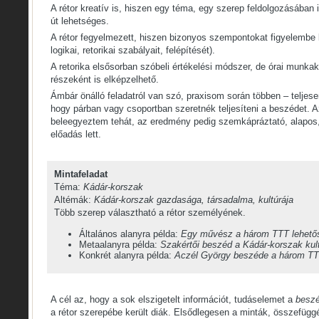
A rétor kreatív is, hiszen egy téma, egy szerep feldolgozásában 
út lehetséges.
A rétor fegyelmezett, hiszen bizonyos szempontokat figyelembe 
logikai, retorikai szabályait, felépítését).
A retorika elsősorban szóbeli értékelési módszer, de órai munk
részeként is elképzelhető.
Ámbár önálló feladatról van szó, praxisom során többen – teljese
hogy párban vagy csoportban szeretnék teljesíteni a beszédet. A
beleegyeztem tehát, az eredmény pedig szemkápráztató, alapos,
előadás lett.
Mintafeladat
Téma:
Kádár-korszak
Altémák:
Kádár-korszak gazdasága, társadalma, kultúrája
Több szerep választható a rétor személyének.
Általános alanyra példa:
Egy művész a három TTT lehetősé
Metaalanyra példa:
Szakértői beszéd a Kádár-korszak kultú
Konkrét alanyra példa:
Aczél György beszéde a három TTT 
A cél az, hogy a sok elszigetelt információt, tudáselemet a
beszé
a rétor szerepébe került diák. Elsődlegesen a minták, összefügg