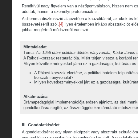
Rendkívül nagy figyelem van a nézőpontváltáson, hiszen nem cs
adottak, hanem a személyi preferenciák is.
A dilemma-diszkusszió alapvetően a kauzalitásról, az okok és
összevetéséről szól,
[4]
ilyen értelemben inkább absztrakciót elő
jobbat megértető módszerről van szó.
Mintafeladat
Téma:
Az 1956 utáni politikai döntés irányvonala
,
Kádár János 
A Rákosi-korszak restaurációja. Miért térjen vissza a korábbi r
Milyen következményekkel járna ez a gazdaságra, kultúrára és
A Rákosi-korszak elvetése, a politikai hatalom felpuhítása
korszak irányvonalát?
Milyen következményekkel járt ez a gazdaságra, kultúrár
Alkalmazása
Drámapedagógiai implementációja erősen ajánlott, az órai munk
gondolkodásra segítő, az összefüggésekre rámutató módszerké
III. Gondolatkísérlet
A gondolatkísérlet egy olyan elképzelt vagy absztrakt szituációr
egy probléma exponálására, kiemelésére hivatott. A gondolatkísér