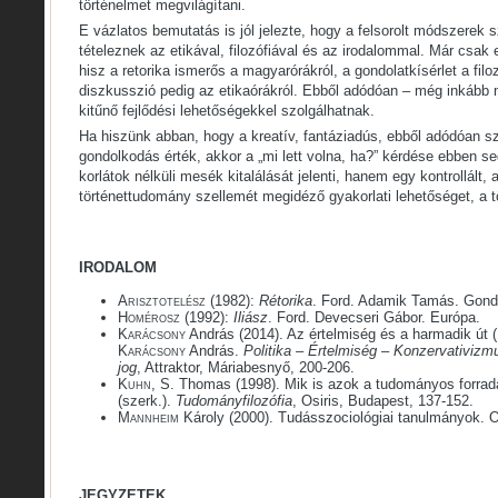
történelmet megvilágítani.
E vázlatos bemutatás is jól jelezte, hogy a felsorolt módszerek 
tételeznek az etikával, filozófiával és az irodalommal. Már csak
hisz a retorika ismerős a magyarórákról, a gondolatkísérlet a filo
diszkusszió pedig az etikaórákról. Ebből adódóan – még inkább
kitűnő fejlődési lehetőségekkel szolgálhatnak.
Ha hiszünk abban, hogy a kreatív, fantáziadús, ebből adódóan s
gondolkodás érték, akkor a „mi lett volna, ha?” kérdése ebben s
korlátok nélküli mesék kitalálását jelenti, hanem egy kontrollált
történettudomány szellemét megidéző gyakorlati lehetőséget, a t
IRODALOM
Arisztotelész
(1982):
Rétorika
. Ford. Adamik Tamás. Gond
Homérosz
(1992):
Iliász
. Ford. Devecseri Gábor. Európa.
Karácsony
András (2014). Az értelmiség és a harmadik út 
Karácsony
András.
Politika – Értelmiség – Konzervativizmus
jog
, Attraktor, Máriabesnyő, 200-206.
Kuhn
, S. Thomas (1998). Mik is azok a tudományos forra
(szerk.).
Tudományfilozófia
, Osiris, Budapest, 137-152.
Mannheim
Károly (2000). Tudásszociológiai tanulmányok. O
JEGYZETEK