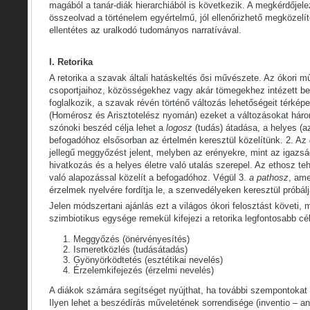
magából a tanár-diák hierarchiából is következik. A megkérdőjelez
összeolvad a történelem egyértelmű, jól ellenőrizhető megközelí
ellentétes az uralkodó tudományos narratívával.
I. Retorika
A retorika a szavak általi hatáskeltés ősi művészete. Az ókori 
csoportjaihoz, közösségekhez vagy akár tömegekhez intézett b
foglalkozik, a szavak révén történő változás lehetőségeit térképez
(Homérosz és Arisztotelész nyomán) ezeket a változásokat három
szónoki beszéd célja lehet a
logosz
(tudás) átadása, a helyes (az
befogadóhoz elsősorban az értelmén keresztül közelítünk. 2. Az
jellegű meggyőzést jelent, melyben az erényekre, mint az igazsá
hivatkozás és a helyes életre való utalás szerepel. Az ethosz t
való alapozással közelít a befogadóhoz. Végül 3.
a pathosz
, ame
érzelmek nyelvére fordítja le, a szenvedélyeken keresztül próbál
Jelen módszertani ajánlás ezt a világos ókori felosztást követi,
szimbiotikus egysége remekül kifejezi a retorika legfontosabb célj
Meggyőzés (önérvényesítés)
Ismeretközlés (tudásátadás)
Gyönyörködtetés (esztétikai nevelés)
Érzelemkifejezés (érzelmi nevelés)
A diákok számára segítséget nyújthat, ha további szempontokat 
Ilyen lehet a beszédírás műveletének sorrendisége (inventio – an