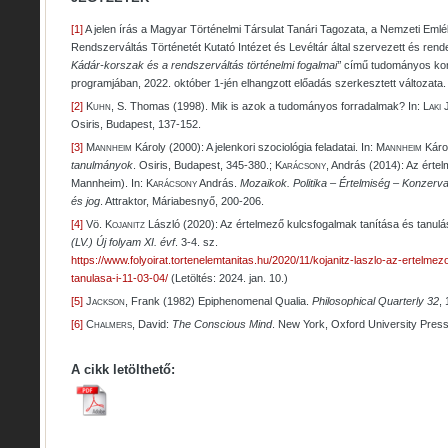
[1]
A jelen írás a Magyar Történelmi Társulat Tanári Tagozata, a Nemzeti Emlé
Rendszerváltás Történetét Kutató Intézet és Levéltár által szervezett és rende
Kádár-korszak és a rendszerváltás történelmi fogalmai”
című tudományos kon
programjában, 2022. október 1-jén elhangzott előadás szerkesztett változata.
[2]
Kuhn,
S. Thomas (1998). Mik is azok a tudományos forradalmak? In:
Laki
J
Osiris, Budapest, 137-152.
[3]
Mannheim
Károly (2000): A jelenkori szociológia feladatai. In:
Mannheim
Káro
tanulmányok
. Osiris, Budapest, 345-380.;
Karácsony
, András (2014): Az értel
Mannheim). In:
Karácsony
András.
Mozaikok. Politika – Értelmiség – Konzervati
és jog
. Attraktor, Máriabesnyő, 200-206.
[4]
Vö.
Kojanitz
László (2020): Az értelmező kulcsfogalmak tanítása és tanulá
(LV.) Új folyam XI. évf
. 3-4. sz.
https://www.folyoirat.tortenelemtanitas.hu/2020/11/kojanitz-laszlo-az-ertelme
tanulasa-i-11-03-04/
(Letöltés: 2024. jan. 10.)
[5]
Jackson
, Frank (1982) Epiphenomenal Qualia.
Philosophical Quarterly 32
,
[6]
Chalmers
, David:
The Conscious Mind
. New York, Oxford University Pres
A cikk letölthető: