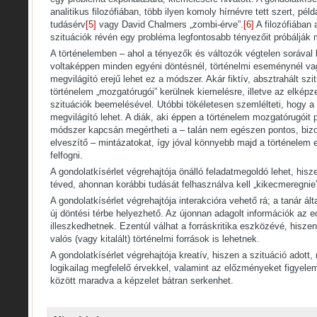
analitikus filozófiában, több ilyen komoly hírnévre tett szert, pél
tudásérv
[5]
vagy David Chalmers „zombi-érve”.
[6]
A filozófiában 
szituációk révén egy probléma legfontosabb tényezőit próbálják 
A történelemben – ahol a tényezők és változók végtelen sorával
voltaképpen minden egyéni döntésnél, történelmi eseménynél vag
megvilágító erejű lehet ez a módszer. Akár fiktív, absztrahált szi
történelem „mozgatórugói” kerülnek kiemelésre, illetve az elkép
szituációk beemelésével. Utóbbi tökéletesen szemlélteti, hogy a 
megvilágító lehet. A diák, aki éppen a történelem mozgatórugóit pr
módszer kapcsán megértheti a – talán nem egészen pontos, biz
elveszítő – mintázatokat, így jóval könnyebb majd a történelem 
felfogni.
A gondolatkísérlet végrehajtója önálló feladatmegoldó lehet, his
téved, ahonnan korábbi tudását felhasználva kell „kikecmeregnie
A gondolatkísérlet végrehajtója interakcióra vehető rá; a tanár ált
új döntési térbe helyezhető. Az újonnan adagolt információk az 
illeszkedhetnek. Ezentúl válhat a forráskritika eszközévé, hisze
valós (vagy kitalált) történelmi források is lehetnek.
A gondolatkísérlet végrehajtója kreatív, hiszen a szituáció adott, 
logikailag megfelelő érvekkel, valamint az előzményeket figyele
között maradva a képzelet bátran serkenhet.