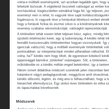
volna-e múltbéli eseményeink, azt azonban legalább igen, hog
lehetünk biztosak. A végtelenül összetett valóságot az ember k
torzításokkal, kiegészületlen sémákkal fogja fel, így teljesen „ös
eseményt nem is lehet, ki vagyunk téve saját korlátozottságun
fogalmazva: ki vagyunk téve a forrásokat létrehozó emberi elmé
hogy a források fizikai és eszmei síkon is a körülményeknek kit
esemény szabatos rekonstrukcióját, valósághű reprezentációját.
A történelem tehát sosem lehet teljesen kész, egész, mindig felm
újsütetű értelmezési keret, egy új tudományág. A kérdés tehát i
fennálló konszenzuális történelemhez hogyan viszonyulunk. Így 
igencsak valószínű, hogy a múltbéli események történhettek vo
pontosabban: az interpretációjuk minden pillanatban változhat. E
volna, ha?” kérdés nem hogy tiltott, de egyenesen kötelező kérdé
éppenséggel bármikor „történhet” másképpen. Sőt, a történelem
működésébe ez a kérdés méltán enged betekintést, így a tanter
Három ismert didaktikai módszert szeretnék jelen írásomban bem
kalandozni vágyó pedagógusoknak, meggyőzve arról olvasóimat, h
kérdés időszerű, legitim, és még arra is felhasználható, hogy a t
hierarchiát ellensúlyozza. Egy utolsó éves történelem és etika s
és tapasztalatai következnek.
Módszerek