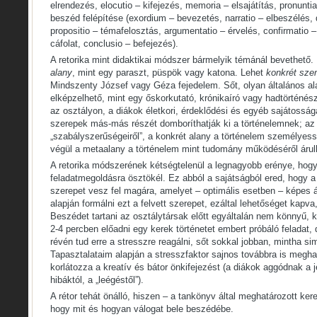
elrendezés, elocutio – kifejezés, memoria – elsajátítás, pronuntia
beszéd felépítése (exordium – bevezetés, narratio – elbeszélés, d
propositio – témafelosztás, argumentatio – érvelés, confirmatio – 
cáfolat, conclusio – befejezés).
A retorika mint didaktikai módszer bármelyik témánál bevethető
alany
, mint egy paraszt, püspök vagy katona. Lehet
konkrét sze
Mindszenty József vagy Géza fejedelem. Sőt, olyan általános al
elképzelhető, mint egy őskorkutató, krónikaíró vagy hadtörténés
az osztályon, a diákok életkori, érdeklődési és egyéb sajátosság
szerepek más-más részét domboríthatják ki a történelemnek; az 
„szabályszerűségeiről”, a konkrét alany a történelem személyessé
végül a metaalany a történelem mint tudomány működéséről árulh
A retorika módszerének kétségtelenül a legnagyobb erénye, hogy 
feladatmegoldásra ösztökél. Ez abból a sajátságból ered, hogy a 
szerepet vesz fel magára, amelyet – optimális esetben – képes át
alapján formálni ezt a felvett szerepet, ezáltal lehetőséget kapv
Beszédet tartani az osztálytársak előtt egyáltalán nem könnyű, k
2-4 percben előadni egy kerek történetet embert próbáló feladat, 
révén tud erre a stresszre reagálni, sőt sokkal jobban, mintha sim
Tapasztalataim alapján a stresszfaktor sajnos továbbra is megha
korlátozza a kreatív és bátor önkifejezést (a diákok aggódnak a j
hibáktól, a „leégéstől”).
A rétor tehát önálló, hiszen – a tankönyv által meghatározott kere
hogy mit és hogyan válogat bele beszédébe.