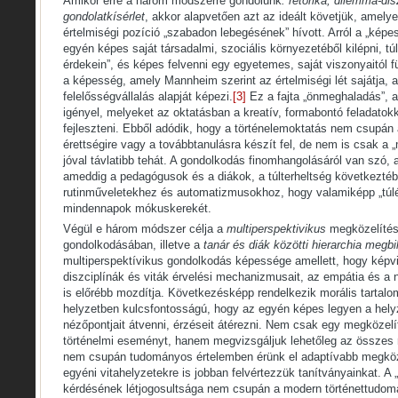
Amikor erre a három módszerre gondolunk
: retorika, dilemma-di
gondolatkísérlet
, akkor alapvetően azt az ideált követjük, amel
értelmiségi pozíció „szabadon lebegésének” hívott. Arról a „képe
egyén képes saját társadalmi, szociális környezetéből kilépni, túlh
érdekein”, és képes felvenni egy egyetemes, saját viszonyaitól f
a képesség, amely Mannheim szerint az értelmiségi lét sajátja, a
felelősségvállalás alapját képezi.
[3]
Ez a fajta „önmeghaladás”, a
igényel, melyeket az oktatásban a kreatív, formabontó feladatok
fejleszteni. Ebből adódik, hogy a történelemoktatás nem csupán 
érettségire vagy a továbbtanulásra készít fel, de nem is csak a 
jóval távlatibb tehát. A gondolkodás finomhangolásáról van szó,
ameddig a pedagógusok és a diákok, a túlterheltség következtéb
rutinműveletekhez és automatizmusokhoz, hogy valamiképp „túlé
mindennapok mókuskerekét.
Végül e három módszer célja a
multiperspektivikus
megközelítés 
gondolkodásában, illetve a
tanár és diák közötti hierarchia megbi
multiperspektívikus gondolkodás képessége amellett, hogy képv
diszciplínák és viták érvelési mechanizmusait, az empátia és a
is előrébb mozdítja. Következésképp rendelkezik morális tartalom
helyzetben kulcsfontosságú, hogy az egyén képes legyen a helyz
nézőpontjait átvenni, érzéseit átérezni. Nem csak egy megközelít
történelmi eseményt, hanem megvizsgáljuk lehetőleg az összes 
nem csupán tudományos értelemben érünk el adaptívabb megköze
egyéni vitahelyzetekre is jobban felvértezzük tanítványainkat. A „
kérdésének létjogosultsága nem csupán a modern történettudo