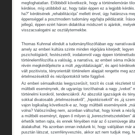
megfoghatatlan. Előbbiből következik, hogy a történelemórán tilos
kérdése, míg utóbbiból az, hogy talán éppen ez a legjobb kérdés. 
ha?” kérdésének „rehabilitációja” mellett érvel, úgy határozva me
éppenséggel a posztmodern tudomány egyfajta példázatát. Íráso
jellegű, éppen ezért három didaktikai módszert is ajánlok, melye
visszacsalogatni az osztálytermekbe.
Thomas Kuhnnal elindult a tudományfilozófiában egy narratívavál
amely az emberi kultúra szinte minden régiójára kiterjedt; legyen s
pszichológiáról, festészetről, irodalomról vagy éppen történettu
történelemfilozófia a valóság, a narratíva, az emberi séma mű
révén megkérdőjelezte a múlt „egyoldalúságát”, és apró kérdések
vált pozitivista, tényorientált történelem alapjait rengette meg az
értelmezésektől és nézőpontoktól tette függővé.
Az emberi sémaalkotás leegyszerűsít, torzít és csak részleteit tá
múltbéli eseménynek, de ugyanígy torzíthatnak a nagy „íveket” 
történelmi korokról, tendenciákról. Az abszolút igazságok és té
sokkal divatosabb „értelmezésekről”, „hipotézisekről” és „új szem
vajon logikailag következik-e az, hogy múltbéli eseményeink „m
volna? Valószínűleg nem, azonban változhat, hogy kinek a nézőp
a múltbéli eseményt, éppen ő milyen új „keresztmetszetekben” á
érhetők tetten rajta, és ennek fényében már az ő szemüvege ál
átalakulhat. Ha azonban onnan indulunk ki, hogy valójában már a
pusztán látszat, szemfényvesztés, akkor azt nem tudjuk meg, h