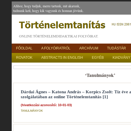
Ahhoz, hogy tudjuk, merre tartunk, mit akarunk,
tudnunk kell, hogy kik vagyunk és honnan jövünk.
ONLINE TÖRTÉNELEMDIDAKTIKAI FOLYÓIRAT.
FŐOLDAL
A FOLYÓIRATRÓL
ARCHÍVUM
TUDÁSTÁR
ROVATOK
ABSTRACTS IN ENGLISH
EGYÉB
KIADVÁNY
‘Tanulmányok’
Dárdai Ágnes – Katona András – Korpics Zsolt: Tíz éve a
szolgálatában az online Történelemtanítás [1]
(hivatkozási azonosító: 10-01-03)
TANULMÁNYOK