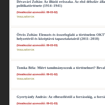
Dévavári Zoltán: Az illúzió erőszaka. Az első délszláv ál
politikatörténete (1914–1941)
(hivatkozási azonosító: 09-03-02)
TANULMÁNYOK
Ötvös Zoltán: Elemzés és összefoglaló a történelem OK
helyzetéről és középtávú tapasztalatairól (2011–2018)
(hivatkozási azonosító: 09-03-03)
TANULMÁNYOK
Tomka Béla: Miért tanulmányozzuk a történelmet? Bevallo
(hivatkozási azonosító: 09-01-02)
TANULMÁNYOK
Gyertyánfy András: Az elbeszéléstől a forrásokig, a forrá
(hivatkozási azonosító: 09-01-03)