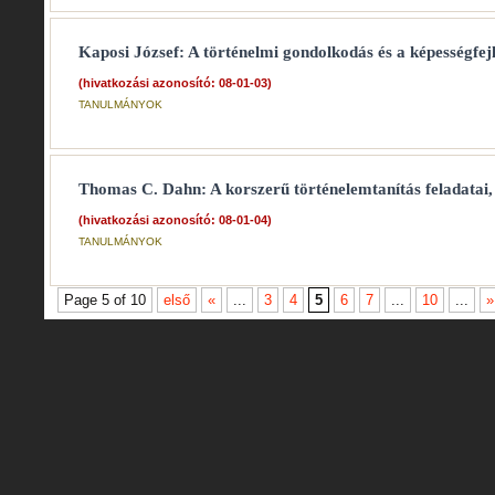
Kaposi József: A történelmi gondolkodás és a képességfejl
(hivatkozási azonosító: 08-01-03)
TANULMÁNYOK
Thomas C. Dahn: A korszerű történelemtanítás feladatai, 
(hivatkozási azonosító: 08-01-04)
TANULMÁNYOK
Page 5 of 10
első
«
...
3
4
5
6
7
...
10
...
»