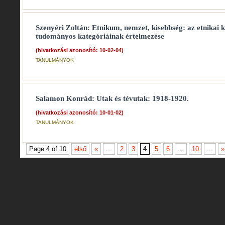
Szenyéri Zoltán: Etnikum, nemzet, kisebbség: az etnikai 
tudományos kategóriáinak értelmezése
(hivatkozási azonosító: 10-02-04)
TANULMÁNYOK
Salamon Konrád: Utak és tévutak: 1918-1920.
(hivatkozási azonosító: 10-01-02)
TANULMÁNYOK
Page 4 of 10
első
«
...
2
3
4
5
6
...
10
...
»