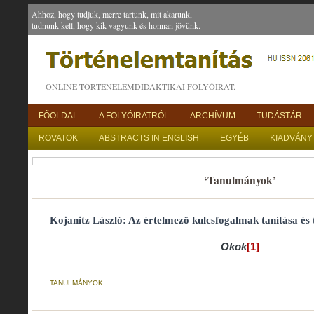
Ahhoz, hogy tudjuk, merre tartunk, mit akarunk,
tudnunk kell, hogy kik vagyunk és honnan jövünk.
ONLINE TÖRTÉNELEMDIDAKTIKAI FOLYÓIRAT.
FŐOLDAL
A FOLYÓIRATRÓL
ARCHÍVUM
TUDÁSTÁR
ROVATOK
ABSTRACTS IN ENGLISH
EGYÉB
KIADVÁNY
‘Tanulmányok’
Kojanitz László: Az értelmező kulcsfogalmak tanítása és 
Okok
[1]
TANULMÁNYOK