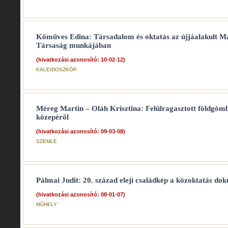
Kőműves Edina: Társadalom és oktatás az újjáalakult M
Társaság munkájában
(hivatkozási azonosító: 10-02-12)
KALEIDOSZKÓP
Méreg Martin – Oláh Krisztina: Felülragasztott földgöm
közepéről
(hivatkozási azonosító: 09-03-08)
SZEMLE
Pálmai Judit: 20. század eleji családkép a közoktatás d
(hivatkozási azonosító: 08-01-07)
MŰHELY