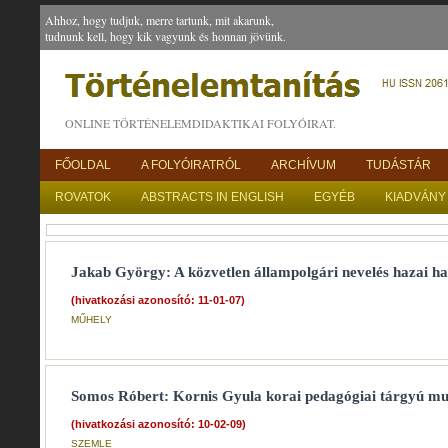
Ahhoz, hogy tudjuk, merre tartunk, mit akarunk,
tudnunk kell, hogy kik vagyunk és honnan jövünk.
ONLINE TÖRTÉNELEMDIDAKTIKAI FOLYÓIRAT.
FŐOLDAL
A FOLYÓIRATRÓL
ARCHÍVUM
TUDÁSTÁR
ROVATOK
ABSTRACTS IN ENGLISH
EGYÉB
KIADVÁNY
Jakab György: A közvetlen állampolgári nevelés hazai 
(hivatkozási azonosító: 11-01-07)
MŰHELY
Somos Róbert: Kornis Gyula korai pedagógiai tárgyú mu
(hivatkozási azonosító: 10-02-09)
SZEMLE