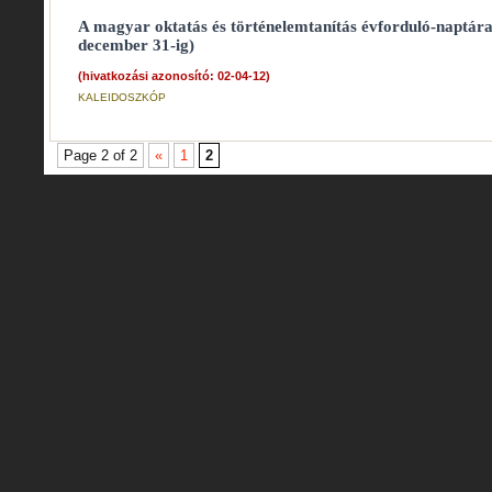
A magyar oktatás és történelemtanítás évforduló-naptára 
december 31-ig)
(hivatkozási azonosító: 02-04-12)
KALEIDOSZKÓP
Page 2 of 2
«
1
2