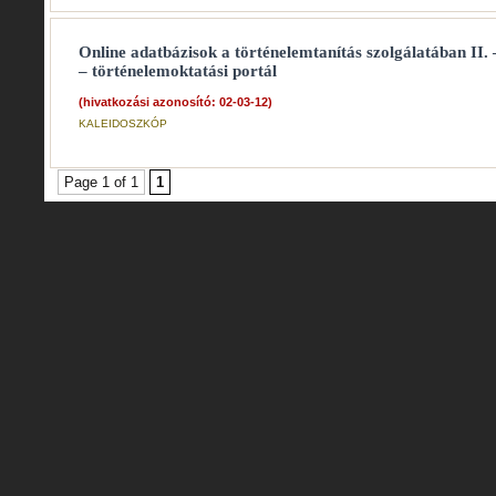
Online adatbázisok a történelemtanítás szolgálatában II.
– történelemoktatási portál
(hivatkozási azonosító: 02-03-12)
KALEIDOSZKÓP
Page 1 of 1
1