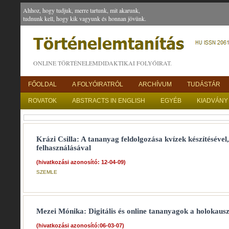
Ahhoz, hogy tudjuk, merre tartunk, mit akarunk,
tudnunk kell, hogy kik vagyunk és honnan jövünk.
ONLINE TÖRTÉNELEMDIDAKTIKAI FOLYÓIRAT.
FŐOLDAL
A FOLYÓIRATRÓL
ARCHÍVUM
TUDÁSTÁR
ROVATOK
ABSTRACTS IN ENGLISH
EGYÉB
KIADVÁNY
Krázi Csilla: A tananyag feldolgozása kvízek készítésével
felhasználásával
(hivatkozási azonosító: 12-04-09)
SZEMLE
Mezei Mónika: Digitális és online tananyagok a holokaus
(hivatkozási azonosító:06-03-07)