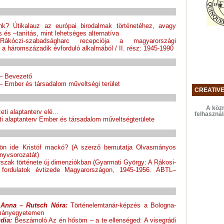
nk? Útikalauz az európai birodalmak történetéhez, avagy
 és –tanítás, mint lehetséges alternatíva
czi-szabadságharc recepciója a magyarországi
a háromszázadik évforduló alkalmából / II. rész: 1945-1990
– Bevezető
– Ember és társadalom műveltségi terület
CREATIV
A közr
ti alaptanterv elé…
felhaszná
i alaptanterv Ember és társadalom műveltségterülete
n ide Kristóf mackó? (A szerző bemutatja Olvasmányos
nyvsorozatát)
szak története új dimenziókban (Gyarmati György: A Rákosi-
 fordulatok évtizede Magyarországon, 1945-1956. ÁBTL–
 Anna – Rutsch Nóra:
Történelemtanár-képzés a Bologna-
ományegyetemen
dia:
Beszámoló Az én hősöm – a te ellenséged: A visegrádi