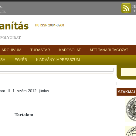
k,
F
ünk.
F
FOLYÓIRAT.
ARCHÍVUM
TUDÁSTÁR
KAPCSOLAT
MTT TANÁRI TAGOZAT
ISH
EGYÉB
KIADVÁNY IMPRESSZUM
yam III. 1. szám 2012. június
SZAKMAI
Tartalom