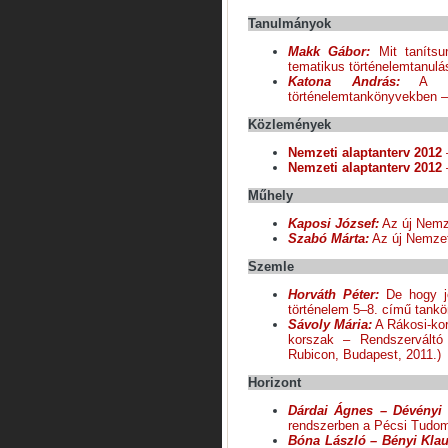
Tanulmányok
Makk Gábor:
Mit tanítsu
tematikus történelemtanulás
Katona András:
A Rákó
történelemtankönyvekben – 
Közlemények
Nemzeti alaptanterv 2012
Nemzeti alaptanterv 2012
Műhely
Kaposi József:
Az új Nemze
Szabó Márta:
Az új Nemzet
Szemle
Horváth Péter:
De hogy jö
történelem 5–8. című tankö
Sávoly Mária:
A Rákosi-kor
korszak – Rendszerváltó
Rubicon, Budapest, 2011.)
Horizont
Dárdai Ágnes – Dévényi
rendszerben a Pécsi Tud
Bóna László – Bényi Klau