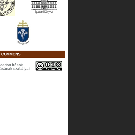
E COMMONS
eadott írások
lásának szabályai