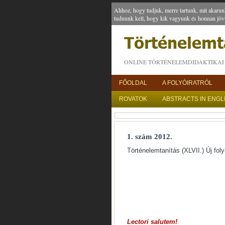
Ahhoz, hogy tudjuk, merre tartunk, mit akarun
tudnunk kell, hogy kik vagyunk és honnan jöv
ONLINE TÖRTÉNELEMDIDAKTIKAI 
FŐOLDAL
A FOLYÓIRATRÓL
ROVATOK
ABSTRACTS IN ENGL
1. szám 2012.
Történelemtanítás (XLVII.) Új fol
Lectori salutem!