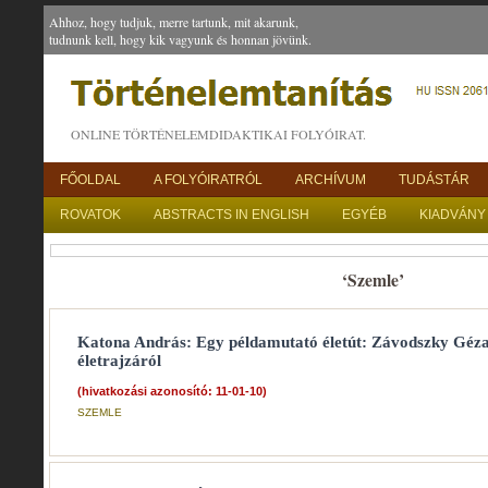
Ahhoz, hogy tudjuk, merre tartunk, mit akarunk,
tudnunk kell, hogy kik vagyunk és honnan jövünk.
ONLINE TÖRTÉNELEMDIDAKTIKAI FOLYÓIRAT.
FŐOLDAL
A FOLYÓIRATRÓL
ARCHÍVUM
TUDÁSTÁR
ROVATOK
ABSTRACTS IN ENGLISH
EGYÉB
KIADVÁNY
‘Szemle’
Katona András: Egy példamutató életút: Závodszky Géza
életrajzáról
(hivatkozási azonosító: 11-01-10)
SZEMLE