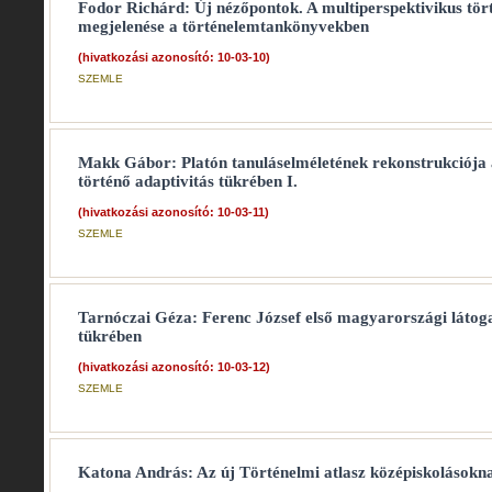
Fodor Richárd: Új nézőpontok. A multiperspektivikus tör
megjelenése a történelemtankönyvekben
(hivatkozási azonosító: 10-03-10)
SZEMLE
Makk Gábor: Platón tanuláselméletének rekonstrukciója 
történő adaptivitás tükrében I.
(hivatkozási azonosító: 10-03-11)
SZEMLE
Tarnóczai Géza: Ferenc József első magyarországi látoga
tükrében
(hivatkozási azonosító: 10-03-12)
SZEMLE
Katona András: Az új Történelmi atlasz középiskolásokn