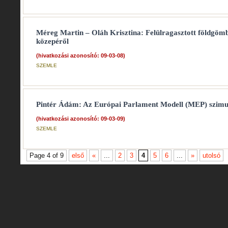
Méreg Martin – Oláh Krisztina: Felülragasztott földgöm
közepéről
(hivatkozási azonosító: 09-03-08)
SZEMLE
Pintér Ádám: Az Európai Parlament Modell (MEP) szimul
(hivatkozási azonosító: 09-03-09)
SZEMLE
Page 4 of 9
első
«
...
2
3
4
5
6
...
»
utolsó