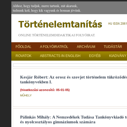
Ahhoz, hogy tudjuk, merre tartunk, mit akarunk,
tudnunk kell, hogy kik vagyunk és honnan jövünk.
ONLINE TÖRTÉNELEMDIDAKTIKAI FOLYÓIRAT.
FŐOLDAL
A FOLYÓIRATRÓL
ARCHÍVUM
TUDÁSTÁR
ROVATOK
ABSTRACTS IN ENGLISH
EGYÉB
KIADVÁNY
Kesjár Róbert: Az orosz és szovjet történelem tükröződé
tankönyvekben I.
(hivatkozási azonosító: 05-01-05)
MŰHELY
Pálinkás Mihály: A Nemzedékek Tudása Tankönyvkiadó t
és nyolcosztályos gimnáziumok számára