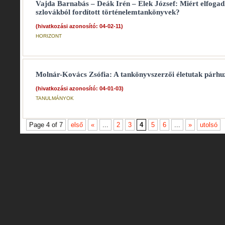
Vajda Barnabás – Deák Irén – Elek József: Miért elfoga
szlovákból fordított történelemtankönyvek?
(hivatkozási azonosító: 04-02-11)
HORIZONT
Molnár-Kovács Zsófia: A tankönyvszerzői életutak párh
(hivatkozási azonosító: 04-01-03)
TANULMÁNYOK
Page 4 of 7
első
«
...
2
3
4
5
6
...
»
utolsó