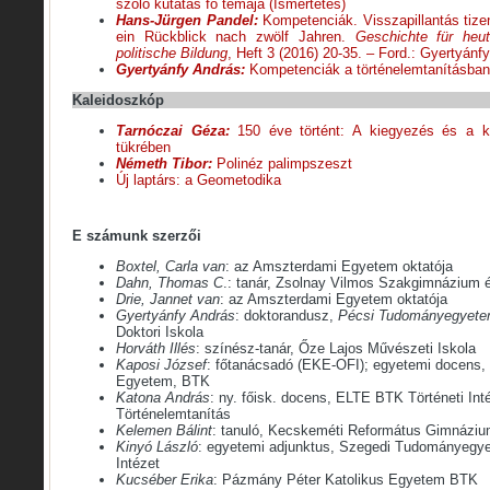
szóló kutatás fő témája (Ismertetés)
Hans-Jürgen Pandel:
Kompetenciák. Visszapillantás tiz
ein Rückblick nach zwölf Jahren.
Geschichte für heute
politische Bildung
, Heft 3 (2016) 20-35. – Ford.: Gyertyánf
Gyertyánfy András:
Kompetenciák a történelemtanításban 
Kaleidoszkóp
Tarnóczai Géza:
150 éve történt: A kiegyezés és a ko
tükrében
Németh Tibor:
Polinéz palimpszeszt
Új laptárs: a Geometodika
E számunk szerzői
Boxtel, Carla van
: az Amszterdami Egyetem oktatója
Dahn, Thomas C
.: tanár, Zsolnay Vilmos Szakgimnázium 
Drie, Jannet van
: az Amszterdami Egyetem oktatója
Gyertyánfy András
: doktorandusz,
Pécsi Tudományegyet
Doktori Iskola
Horváth Illés
: színész-tanár, Őze Lajos Művészeti Iskola
Kaposi József
: főtanácsadó (EKE-OFI); egyetemi docens,
Egyetem, BTK
Katona András
: ny. főisk. docens, ELTE BTK Történeti Int
Történelemtanítás
Kelemen Bálint
: tanuló, Kecskeméti Református Gimnázi
Kinyó László
: egyetemi adjunktus, Szegedi Tudományegy
Intézet
Kucséber Erika
: Pázmány Péter Katolikus Egyetem BTK