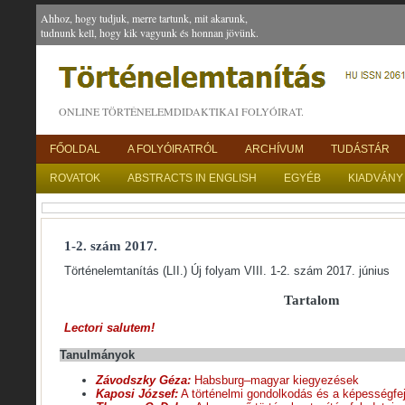
Ahhoz, hogy tudjuk, merre tartunk, mit akarunk,
tudnunk kell, hogy kik vagyunk és honnan jövünk.
ONLINE TÖRTÉNELEMDIDAKTIKAI FOLYÓIRAT.
FŐOLDAL
A FOLYÓIRATRÓL
ARCHÍVUM
TUDÁSTÁR
ROVATOK
ABSTRACTS IN ENGLISH
EGYÉB
KIADVÁNY
1-2. szám 2017.
Történelemtanítás (LII.) Új folyam VIII. 1-2. szám 2017. június
Tartalom
Lectori salutem!
Tanulmányok
Závodszky Géza:
Habsburg–magyar kiegyezések
Kaposi József:
A történelmi gondolkodás és a képességfej