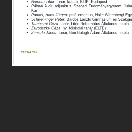
Németh Tibor
: tanár, kutató, KLIK, Budapest
Pálmai Judit
: adjunktus, Szegedi Tudományegyetem, Juh
Kar
Pandel, Hans-Jürgen
: prof. emeritus, Halle-Wittenbergi Eg
Schweininger Péter
: Bárdos László Gimnázium és Szakgi
Tarnóczai Géza
: tanár, Litéri Református Általános Iskola
Závodszky Géza
: ny. főiskolai tanár (ELTE)
Zrinszki János
: tanár, Béri Balogh Ádám Általános Iskola
TARTALOM