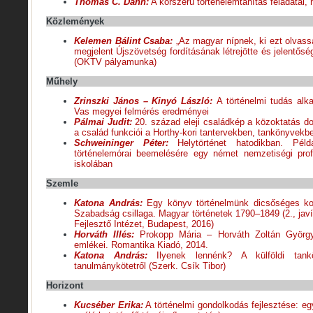
Thomas C. Dahn:
A korszerű történelemtanítás feladatai,
Közlemények
Kelemen Bálint Csaba:
„Az magyar nípnek, ki ezt olvass
megjelent Újszövetség fordításának létrejötte és jelentősé
(OKTV pályamunka)
Műhely
Zrinszki János – Kinyó László:
A történelmi tudás al
Vas megyei felmérés eredményei
Pálmai Judit:
20. század eleji családkép a közoktatás 
a család funkciói a Horthy-kori tantervekben, tankönyvekb
Schweininger Péter:
Helytörténet hatodikban. Péld
történelemórai beemelésére egy német nemzetiségi profi
iskolában
Szemle
Katona András:
Egy könyv történelmünk dicsőséges ko
Szabadság csillaga. Magyar történetek 1790–1849 (2., javí
Fejlesztő Intézet, Budapest, 2016)
Horváth Illés:
Prokopp Mária – Horváth Zoltán Györg
emlékei. Romantika Kiadó, 2014.
Katona András:
Ilyenek lennénk? A külföldi tank
tanulmánykötetről (Szerk. Csík Tibor)
Horizont
Kucséber Erika:
A történelmi gondolkodás fejlesztése: egy